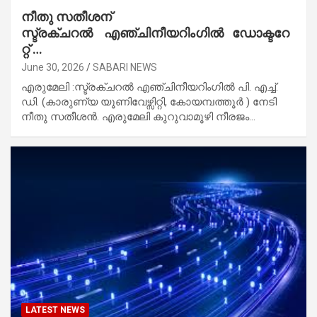
നീതു സതീശന്
സ്ട്രക്ചറൽ എഞ്ചിനീയറിംഗിൽ ഡോക്ടറേ
റ്റ് …
June 30, 2026
SABARI NEWS
എരുമേലി :സ്ട്രക്ചറൽ എഞ്ചിനീയറിംഗിൽ പി. എച്ച്.
ഡി. (കാരുണ്യ യൂണിവേഴ്സിറ്റി, കോയമ്പത്തൂർ ) നേടി
നീതു സതീശൻ. എരുമേലി കുറുവാമൂഴി നീരജം…
LATEST NEWS