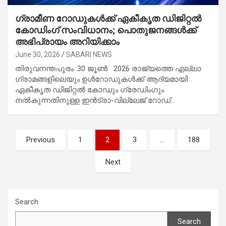
ഗ്രാമീണ റോഡുകൾക്ക് ഏകീകൃത ഡിജിറ്റൽ
കോഡിംഗ് സംവിധാനം; പൊതുജനങ്ങൾക്ക്
അഭിപ്രായം അറിയിക്കാം
June 30, 2026
SABARI NEWS
തിരുവനന്തപുരം :30 ജൂൺ 2026 രാജ്യത്തെ എല്ലാ
ഗ്രാമങ്ങളിലെയും ഉൾറോഡുകൾക്ക് ആദ്യമായി
ഏകീകൃത ഡിജിറ്റൽ കോഡും ഗ്രേഡിംഗും
നൽകുന്നതിനുള്ള ഇൻട്രാ-വില്ലേജ് റോഡ്…
Posts
Previous
1
2
3
…
188
navigation
Next
Search
Search