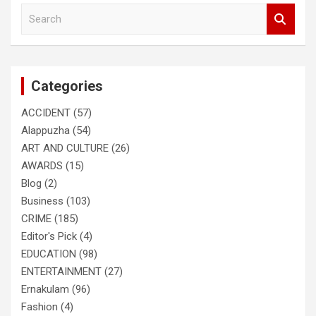
S
e
a
r
c
Categories
h
ACCIDENT
(57)
Alappuzha
(54)
ART AND CULTURE
(26)
AWARDS
(15)
Blog
(2)
Business
(103)
CRIME
(185)
Editor's Pick
(4)
EDUCATION
(98)
ENTERTAINMENT
(27)
Ernakulam
(96)
Fashion
(4)