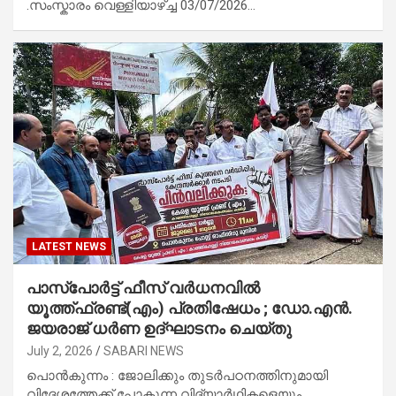
.സംസ്കാരം വെള്ളിയാഴ്ച്ച 03/07/2026…
LATEST NEWS
പാസ്‌പോർട്ട് ഫീസ് വർധനവിൽ
യൂത്ത്ഫ്രണ്ട്(എം) പ്രതിഷേധം ; ഡോ.എൻ.
ജയരാജ് ധർണ ഉദ്ഘാടനം ചെയ്തു
July 2, 2026
SABARI NEWS
പൊൻകുന്നം : ജോലിക്കും തുടർപഠനത്തിനുമായി
വിദേശത്തേക്ക് പോകുന്ന വിദ്യാർഥികളെയും