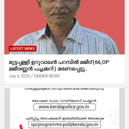
LATEST NEWS
മുട്ടപ്പള്ളി ഉറുവാലൻ പറമ്പിൽ മജീദ് (66,OP
മജീദണ്ണൻ പച്ചക്കറി ) മരണപ്പെട്ടു..
July 6, 2026
SABARI NEWS