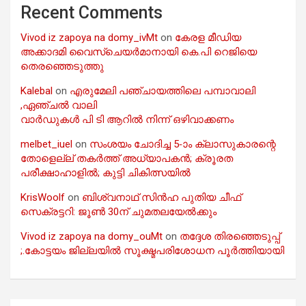
Recent Comments
Vivod iz zapoya na domy_ivMt
on
കേരള മീഡിയ
അക്കാദമി വൈസ്ചെയർമാനായി കെ.പി റെജിയെ
തെരഞ്ഞെടുത്തു
Kalebal
on
എരുമേലി പഞ്ചായത്തിലെ പമ്പാവാലി
,ഏഞ്ചൽ വാലി
വാർഡുകൾ പി ടി ആറിൽ നിന്ന് ഒഴിവാക്കണം
melbet_iuel
on
സംശയം ചോദിച്ച 5-ാം ക്ലാസുകാരന്റെ
തോളെല്ല് തകർത്ത് അധ്യാപകൻ; ക്രൂരത
പരീക്ഷാഹാളിൽ; കുട്ടി ചികിത്സയിൽ
KrisWoolf
on
ബിശ്വനാഥ് സിൻഹ പുതിയ ചീഫ്
സെക്രട്ടറി: ജൂൺ 30ന് ചുമതലയേൽക്കും
Vivod iz zapoya na domy_ouMt
on
തദ്ദേശ തിരഞ്ഞെടുപ്പ്
;.കോട്ടയം ജില്ലയിൽ സൂക്ഷ്മപരിശോധന പൂർത്തിയായി