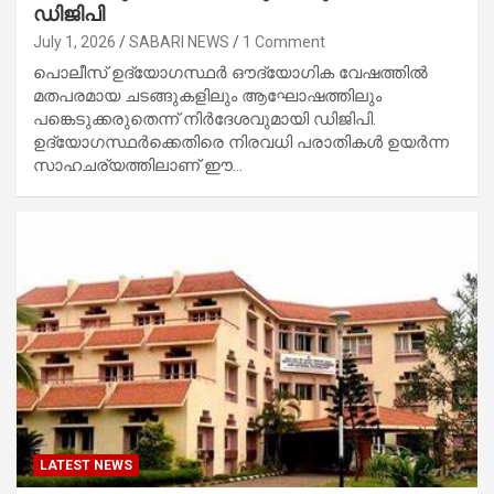
ഡിജിപി
July 1, 2026
SABARI NEWS
1 Comment
പൊലീസ് ഉദ്യോ​ഗസ്ഥർ ഔദ്യോ​ഗിക വേഷത്തിൽ
മതപരമായ ചടങ്ങുകളിലും ആഘോഷത്തിലും
പങ്കെടുക്കരുതെന്ന് നിർദേശവുമായി ഡിജിപി.
ഉദ്യോഗസ്ഥർക്കെതിരെ നിരവധി പരാതികൾ ഉയർന്ന
സാഹചര്യത്തിലാണ് ഈ…
LATEST NEWS