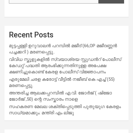
Recent Posts
മുട്ടപ്പള്ളി ഉറുവാലൻ പറമ്പിൽ മജീദ് (66,OP മജീദണ്ണൻ
പച്ചക്കറി ) മരണപ്പെട്ടു..
വിവിധ സ്കൂളുകളില്‍ സ്വയാശ്രയ സ്റ്റുഡന്‍റ് പോലീസ്
കേഡറ്റ് പദ്ധതി ആരംഭിക്കുന്നതിനുള്ള അപേക്ഷ
ക്ഷണിച്ചുകൊണ്ട് കേരള പോലീസ് വിജ്ഞാപനം
എരുമേലി ചരള കരോട്ട് വീട്ടിൽ നജീബ് കെ എച്ച് (55)
മരണപ്പെട്ടു.
അന്തരിച്ച ആ​ല​ക്ക​പ്പ​റമ്പിൽ​ എ.​വി. ജോ​ർ​ജ് ( ഷിജോ
ജോർജ് ,50) ന്റെ സംസ്കാരം നാളെ
സഹകരണ മേഖല ശക്തിപ്പെടുത്തി പുതുയുഗ കേരളം
സാധ്യമാക്കും: മന്ത്രി എം ലിജു