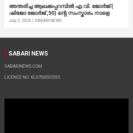
അന്തരിച്ച ആ​ല​ക്ക​പ്പ​റമ്പിൽ​ എ.​വി. ജോ​ർ​ജ് (
ഷിജോ ജോർജ് ,50) ന്റെ സംസ്കാരം നാളെ
July 5, 2026
SABARI NEWS
SABARI NEWS
SABARINEWS.COM
LICENCE NO: KL07D0003595