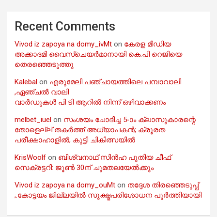
Recent Comments
Vivod iz zapoya na domy_ivMt
on
കേരള മീഡിയ
അക്കാദമി വൈസ്ചെയർമാനായി കെ.പി റെജിയെ
തെരഞ്ഞെടുത്തു
Kalebal
on
എരുമേലി പഞ്ചായത്തിലെ പമ്പാവാലി
,ഏഞ്ചൽ വാലി
വാർഡുകൾ പി ടി ആറിൽ നിന്ന് ഒഴിവാക്കണം
melbet_iuel
on
സംശയം ചോദിച്ച 5-ാം ക്ലാസുകാരന്റെ
തോളെല്ല് തകർത്ത് അധ്യാപകൻ; ക്രൂരത
പരീക്ഷാഹാളിൽ; കുട്ടി ചികിത്സയിൽ
KrisWoolf
on
ബിശ്വനാഥ് സിൻഹ പുതിയ ചീഫ്
സെക്രട്ടറി: ജൂൺ 30ന് ചുമതലയേൽക്കും
Vivod iz zapoya na domy_ouMt
on
തദ്ദേശ തിരഞ്ഞെടുപ്പ്
;.കോട്ടയം ജില്ലയിൽ സൂക്ഷ്മപരിശോധന പൂർത്തിയായി