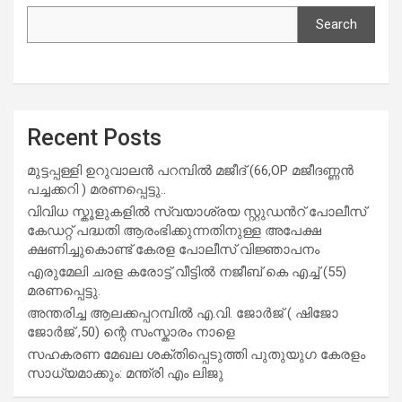
Search
Recent Posts
മുട്ടപ്പള്ളി ഉറുവാലൻ പറമ്പിൽ മജീദ് (66,OP മജീദണ്ണൻ
പച്ചക്കറി ) മരണപ്പെട്ടു..
വിവിധ സ്കൂളുകളില്‍ സ്വയാശ്രയ സ്റ്റുഡന്‍റ് പോലീസ്
കേഡറ്റ് പദ്ധതി ആരംഭിക്കുന്നതിനുള്ള അപേക്ഷ
ക്ഷണിച്ചുകൊണ്ട് കേരള പോലീസ് വിജ്ഞാപനം
എരുമേലി ചരള കരോട്ട് വീട്ടിൽ നജീബ് കെ എച്ച് (55)
മരണപ്പെട്ടു.
അന്തരിച്ച ആ​ല​ക്ക​പ്പ​റമ്പിൽ​ എ.​വി. ജോ​ർ​ജ് ( ഷിജോ
ജോർജ് ,50) ന്റെ സംസ്കാരം നാളെ
സഹകരണ മേഖല ശക്തിപ്പെടുത്തി പുതുയുഗ കേരളം
സാധ്യമാക്കും: മന്ത്രി എം ലിജു