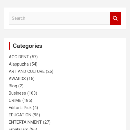
S
e
a
r
c
Categories
h
ACCIDENT
(57)
Alappuzha
(54)
ART AND CULTURE
(26)
AWARDS
(15)
Blog
(2)
Business
(103)
CRIME
(185)
Editor's Pick
(4)
EDUCATION
(98)
ENTERTAINMENT
(27)
Ernakulam
(96)