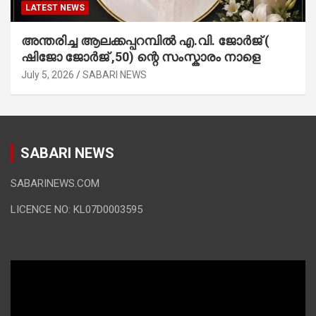
LATEST NEWS
അന്തരിച്ച ആ​ല​ക്ക​പ്പ​റമ്പിൽ​ എ.​വി. ജോ​ർ​ജ് (
ഷിജോ ജോർജ് ,50) ന്റെ സംസ്കാരം നാളെ
July 5, 2026
SABARI NEWS
SABARI NEWS
SABARINEWS.COM
LICENCE NO: KL07D0003595