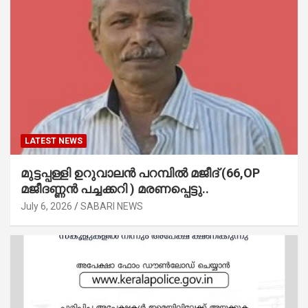
LATEST NEWS
മുട്ടപ്പള്ളി ഉറുവാലൻ പറമ്പിൽ മജീദ് (66,OP
മജീദണ്ണൻ പച്ചക്കറി ) മരണപ്പെട്ടു..
July 6, 2026
SABARI NEWS