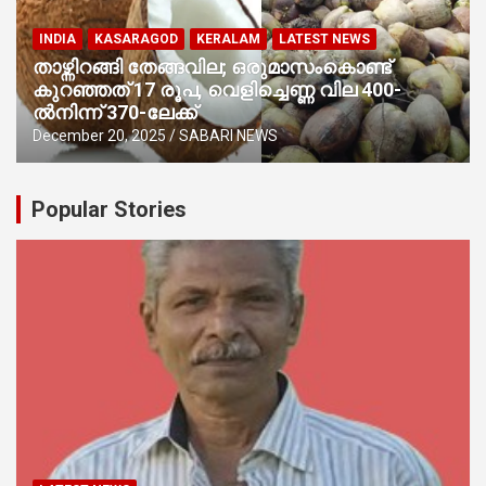
INDIA
KASARAGOD
KERALAM
LATEST NEWS
താഴ്ന്നിറങ്ങി തേങ്ങവില; ഒരുമാസംകൊണ്ട്
കുറഞ്ഞത് 17 രൂപ, വെളിച്ചെണ്ണ വില 400-
ൽനിന്ന് 370-ലേക്ക്
December 20, 2025
SABARI NEWS
Popular Stories