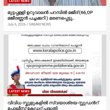
LATEST NEWS
മുട്ടപ്പള്ളി ഉറുവാലൻ പറമ്പിൽ മജീദ് (66,OP
മജീദണ്ണൻ പച്ചക്കറി ) മരണപ്പെട്ടു..
July 6, 2026
SABARI NEWS
LATEST NEWS
വിവിധ സ്കൂളുകളില്‍ സ്വയാശ്രയ സ്റ്റുഡന്‍റ്
പോലീസ് കേഡറ്റ് പദ്ധതി