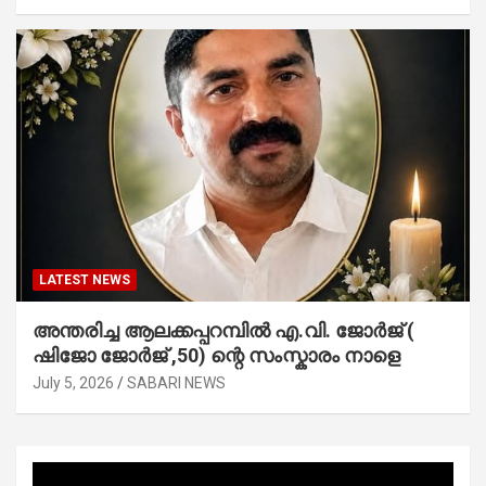
LATEST NEWS
അന്തരിച്ച ആ​ല​ക്ക​പ്പ​റമ്പിൽ​ എ.​വി. ജോ​ർ​ജ് (
ഷിജോ ജോർജ് ,50) ന്റെ സംസ്കാരം നാളെ
July 5, 2026
SABARI NEWS