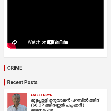
CRIME
Recent Posts
LATEST NEWS
മുട്ടപ്പള്ളി ഉറുവാലൻ പറമ്പിൽ മജീദ്
(66,OP മജീദണ്ണൻ പച്ചക്കറി )
മരണപ്പെട്ടു..