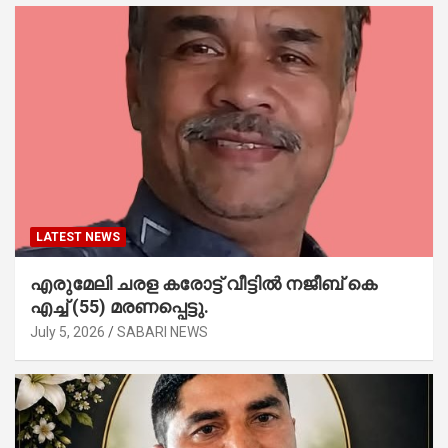
LATEST NEWS
എരുമേലി ചരള കരോട്ട് വീട്ടിൽ നജീബ് കെ
എച്ച് (55) മരണപ്പെട്ടു.
July 5, 2026
SABARI NEWS