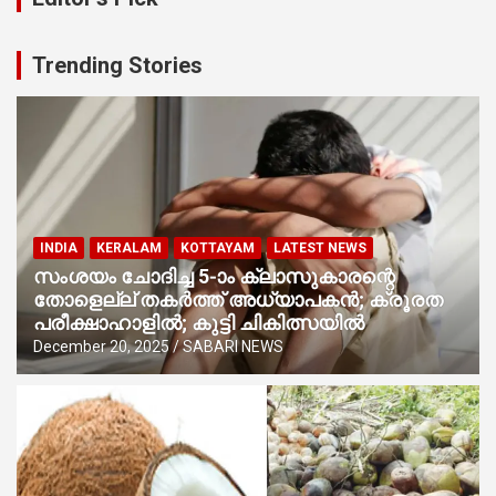
Trending Stories
INDIA
KERALAM
KOTTAYAM
LATEST NEWS
സംശയം ചോദിച്ച 5-ാം ക്ലാസുകാരന്റെ
തോളെല്ല് തകർത്ത് അധ്യാപകൻ; ക്രൂരത
പരീക്ഷാഹാളിൽ; കുട്ടി ചികിത്സയിൽ
December 20, 2025
SABARI NEWS