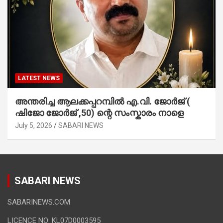
LATEST NEWS
അന്തരിച്ച ആ​ല​ക്ക​പ്പ​റമ്പിൽ​ എ.​വി. ജോ​ർ​ജ് (
ഷിജോ ജോർജ് ,50) ന്റെ സംസ്കാരം നാളെ
July 5, 2026
SABARI NEWS
SABARI NEWS
SABARINEWS.COM
LICENCE NO: KL07D0003595