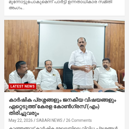
മുന്നോട്ടുപോകുമെന്ന് പാർട്ടി ഉന്നതാധികാര സമിതി
അംഗം…
LATEST NEWS
കാർഷിക പ്രശ്നങ്ങളും ജനകീയ വിഷയങ്ങളും
ഏറ്റെടുത്ത് കേരള കോൺഗ്രസ് (എം)
തിരിച്ചുവരും
May 22, 2026
SABARI NEWS
26 Comments
കാഞ്ഞങ്ങാട്:കാർഷിക മേഖലയിലെ വിവിധ പ്രശ്നങ്ങൾ