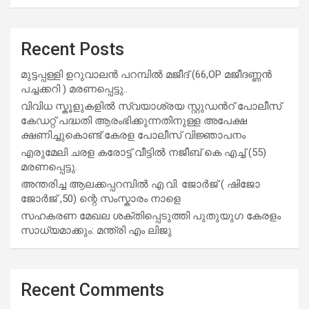
Recent Posts
മുട്ടപ്പള്ളി ഉറുവാലൻ പറമ്പിൽ മജീദ് (66,OP മജീദണ്ണൻ
പച്ചക്കറി ) മരണപ്പെട്ടു..
വിവിധ സ്കൂളുകളില്‍ സ്വയാശ്രയ സ്റ്റുഡന്‍റ് പോലീസ്
കേഡറ്റ് പദ്ധതി ആരംഭിക്കുന്നതിനുള്ള അപേക്ഷ
ക്ഷണിച്ചുകൊണ്ട് കേരള പോലീസ് വിജ്ഞാപനം
എരുമേലി ചരള കരോട്ട് വീട്ടിൽ നജീബ് കെ എച്ച് (55)
മരണപ്പെട്ടു.
അന്തരിച്ച ആ​ല​ക്ക​പ്പ​റമ്പിൽ​ എ.​വി. ജോ​ർ​ജ് ( ഷിജോ
ജോർജ് ,50) ന്റെ സംസ്കാരം നാളെ
സഹകരണ മേഖല ശക്തിപ്പെടുത്തി പുതുയുഗ കേരളം
സാധ്യമാക്കും: മന്ത്രി എം ലിജു
Recent Comments