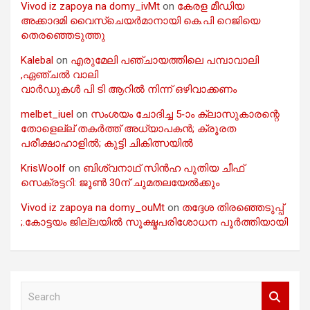
Vivod iz zapoya na domy_ivMt
on
കേരള മീഡിയ
അക്കാദമി വൈസ്ചെയർമാനായി കെ.പി റെജിയെ
തെരഞ്ഞെടുത്തു
Kalebal
on
എരുമേലി പഞ്ചായത്തിലെ പമ്പാവാലി
,ഏഞ്ചൽ വാലി
വാർഡുകൾ പി ടി ആറിൽ നിന്ന് ഒഴിവാക്കണം
melbet_iuel
on
സംശയം ചോദിച്ച 5-ാം ക്ലാസുകാരന്റെ
തോളെല്ല് തകർത്ത് അധ്യാപകൻ; ക്രൂരത
പരീക്ഷാഹാളിൽ; കുട്ടി ചികിത്സയിൽ
KrisWoolf
on
ബിശ്വനാഥ് സിൻഹ പുതിയ ചീഫ്
സെക്രട്ടറി: ജൂൺ 30ന് ചുമതലയേൽക്കും
Vivod iz zapoya na domy_ouMt
on
തദ്ദേശ തിരഞ്ഞെടുപ്പ്
;.കോട്ടയം ജില്ലയിൽ സൂക്ഷ്മപരിശോധന പൂർത്തിയായി
S
e