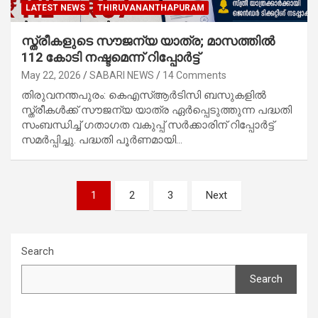
LATEST NEWS
THIRUVANANTHAPURAM
സ്ത്രീകളുടെ സൗജന്യ യാത്ര; മാസത്തിൽ
112 കോടി നഷ്ടമെന്ന് റിപ്പോർട്ട്
May 22, 2026
SABARI NEWS
14 Comments
തിരുവനന്തപുരം: കെഎസ്ആർടിസി ബസുകളിൽ
സ്ത്രീകൾക്ക് സൗജന്യ യാത്ര ഏർപ്പെടുത്തുന്ന പദ്ധതി
സംബന്ധിച്ച് ഗതാഗത വകുപ്പ് സർക്കാരിന് റിപ്പോർട്ട്
സമർപ്പിച്ചു. പദ്ധതി പൂർണമായി…
Posts
1
2
3
Next
navigation
Search
Search