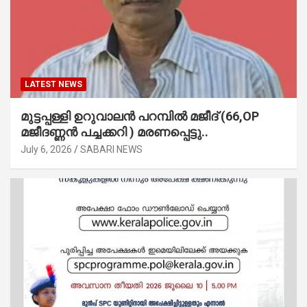
LATEST NEWS
മുട്ടപ്പള്ളി ഉറുവാലൻ പറമ്പിൽ മജീദ് (66,OP
മജീദണ്ണൻ പച്ചക്കറി ) മരണപ്പെട്ടു..
July 6, 2026
SABARI NEWS