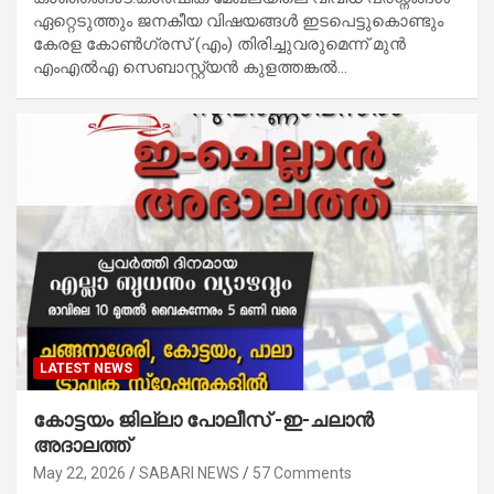
ഏറ്റെടുത്തും ജനകീയ വിഷയങ്ങൾ ഇടപെട്ടുകൊണ്ടും
കേരള കോൺഗ്രസ് (എം) തിരിച്ചുവരുമെന്ന് മുൻ
എംഎൽഎ സെബാസ്റ്റ്യൻ കുളത്തങ്കൽ…
LATEST NEWS
കോട്ടയം ജില്ലാ പോലീസ് -ഇ-ചലാൻ
അദാലത്ത്
May 22, 2026
SABARI NEWS
57 Comments