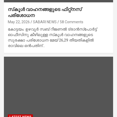
സ്‌കൂൾ വാഹനങ്ങളുടെ ഫിറ്റ്നസ്
പരിശോധന
May 22, 2026
SABARI NEWS
58 Comments
കോട്ടയം: ഉഴവൂർ സബ് റീജണൽ ട്രാൻസ്പോർട്ട്
ഓഫീസിനു കീഴിലുള്ള സ്‌കൂൾ വാഹനങ്ങളുടെ
സുരക്ഷാ പരിശോധന മേയ് 26,29 തീയതികളിൽ
രാവിലെ ഒൻപതിന്…