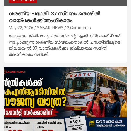
LATEST NEWS
ശരണ്യ പദ്ധതി; 37 സ്വയം തൊഴിൽ
വായ്പകൾക്ക് അംഗീകാരം
May 22, 2026
SABARI NEWS
2 Comments
കോട്ടയം: ജില്ലാ എപ്ലോയ്‌മെന്റ് എക്‌സ്്‌ചേഞ്ച് വഴി
നടപ്പാക്കുന്ന ശരണ്യ സ്വയംതൊഴിൽ പദ്ധതിയിലൂടെ
ജില്ലയിൽ 37 വായ്പകൾക്കു ജില്ലാതല സമിതി
അംഗീകാരം നൽകി.…