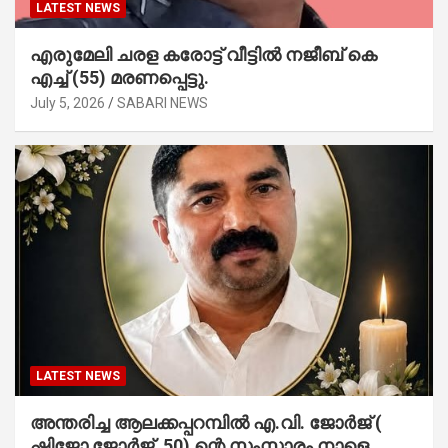
LATEST NEWS
എരുമേലി ചരള കരോട്ട് വീട്ടിൽ നജീബ് കെ
എച്ച് (55) മരണപ്പെട്ടു.
July 5, 2026
SABARI NEWS
LATEST NEWS
അന്തരിച്ച ആ​ല​ക്ക​പ്പ​റമ്പിൽ​ എ.​വി. ജോ​ർ​ജ് (
ഷിജോ ജോർജ് ,50) ന്റെ സംസ്കാരം നാളെ