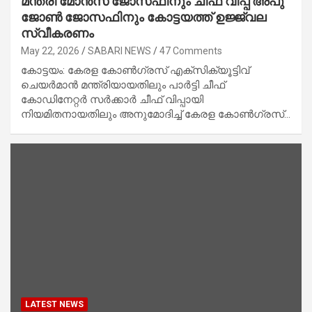
മന്ത്രി മോൻസ് ജോസഫിനും ചീഫ് വിപ്പ് അപു
ജോൺ ജോസഫിനും കോട്ടയത്ത് ഉജ്ജ്വല
സ്വീകരണം
May 22, 2026
SABARI NEWS
47 Comments
കോട്ടയം: കേരള കോൺഗ്രസ് എക്സിക്യൂട്ടിവ്
ചെയർമാൻ മന്ത്രിയായതിലും പാർട്ടി ചീഫ്
കോഡിനേറ്റർ സർക്കാർ ചീഫ് വിപ്പായി
നിയമിതനായതിലും അനുമോദിച്ച് കേരള കോൺഗ്രസ്…
LATEST NEWS