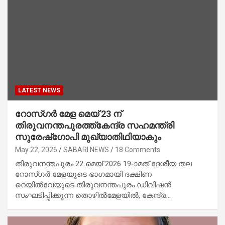
LATEST NEWS
റോസ്​ഗർ മേള മെയ് 23 ന്
തിരുവനന്തപുരത്ത്കേന്ദ്ര സഹമന്ത്രി
സുരേഷ്​ഗോപി മുഖ്യാതിഥിയാകും
May 22, 2026
SABARI NEWS
18 Comments
തിരുവനന്തപുരം 22 മെയ് 2026 19-ാമത് ദേശീയ തല
റോസ്ഗർ മേളയുടെ ഭാ​ഗമായി ദക്ഷിണ
റെയിൽവേയുടെ തിരുവനന്തപുരം ഡിവിഷൻ
സംഘടിപ്പിക്കുന്ന തൊഴിൽമേളയിൽ, കേന്ദ്ര…