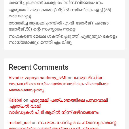
ക്ഷണിച്ചുകൊണ്ട് കേരള പോലീസ് വിജ്ഞാപനം
എരുമേലി ചരള കരോട്ട് വീട്ടിൽ നജീബ് കെ എച്ച് (55)
മരണപ്പെട്ടു.
അന്തരിച്ച ആ​ല​ക്ക​പ്പ​റമ്പിൽ​ എ.​വി. ജോ​ർ​ജ് ( ഷിജോ
ജോർജ് ,50) ന്റെ സംസ്കാരം നാളെ
സഹകരണ മേഖല ശക്തിപ്പെടുത്തി പുതുയുഗ കേരളം
സാധ്യമാക്കും: മന്ത്രി എം ലിജു
Recent Comments
Vivod iz zapoya na domy_ivMt
on
കേരള മീഡിയ
അക്കാദമി വൈസ്ചെയർമാനായി കെ.പി റെജിയെ
തെരഞ്ഞെടുത്തു
Kalebal
on
എരുമേലി പഞ്ചായത്തിലെ പമ്പാവാലി
,ഏഞ്ചൽ വാലി
വാർഡുകൾ പി ടി ആറിൽ നിന്ന് ഒഴിവാക്കണം
melbet_iuel
on
സംശയം ചോദിച്ച 5-ാം ക്ലാസുകാരന്റെ
തോളെല്ല് തകർത്ത് അധ്യാപകൻ; ക്രൂരത