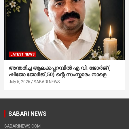
LATEST NEWS
അന്തരിച്ച ആ​ല​ക്ക​പ്പ​റമ്പിൽ​ എ.​വി. ജോ​ർ​ജ് (
ഷിജോ ജോർജ് ,50) ന്റെ സംസ്കാരം നാളെ
July 5, 2026
SABARI NEWS
SABARI NEWS
SABARINEWS.COM