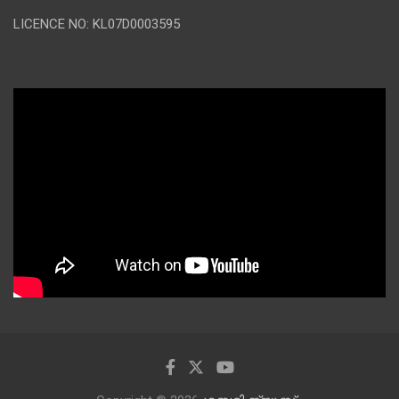
LICENCE NO: KL07D0003595