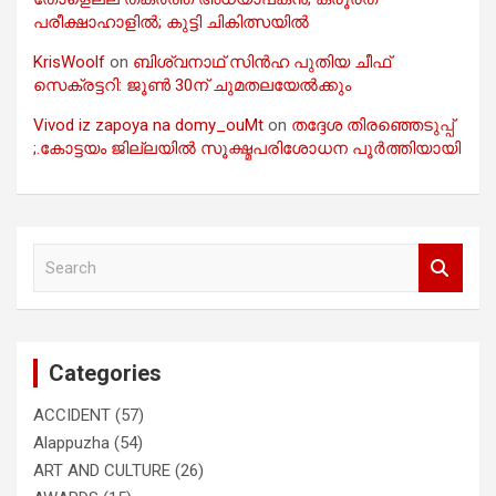
പരീക്ഷാഹാളിൽ; കുട്ടി ചികിത്സയിൽ
KrisWoolf
on
ബിശ്വനാഥ് സിൻഹ പുതിയ ചീഫ്
സെക്രട്ടറി: ജൂൺ 30ന് ചുമതലയേൽക്കും
Vivod iz zapoya na domy_ouMt
on
തദ്ദേശ തിരഞ്ഞെടുപ്പ്
;.കോട്ടയം ജില്ലയിൽ സൂക്ഷ്മപരിശോധന പൂർത്തിയായി
S
e
a
r
c
Categories
h
ACCIDENT
(57)
Alappuzha
(54)
ART AND CULTURE
(26)