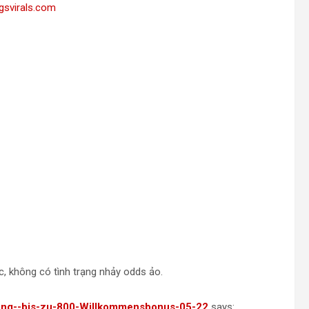
gsvirals.com
c, không có tình trạng nhảy odds ảo.
hlung--bis-zu-800-Willkommensbonus-05-22
says: