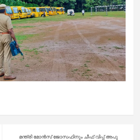
മന്ത്രി മോൻസ് ജോസഫിനും ചീഫ് വിപ്പ് അപു