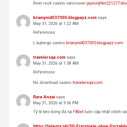
River rock casino vancouver
jaysonjhkn221277.blo
brianynid037305.blogpayz.com
says:
May 31, 2026 at 1:22 AM
References:
L’auberge casino
brianynid037305.blogpayz.com
travelersqa.com
says:
May 31, 2026 at 1:38 AM
References:
No download casino
travelersqa.com
Rara Anzai
says:
May 31, 2026 at 9:56 PM
Tỷ lệ kèo bóng đá tại
F8bet
luôn cập nhật chính xá
https://telegra.ph/50-Freispiele-ohne-Einza