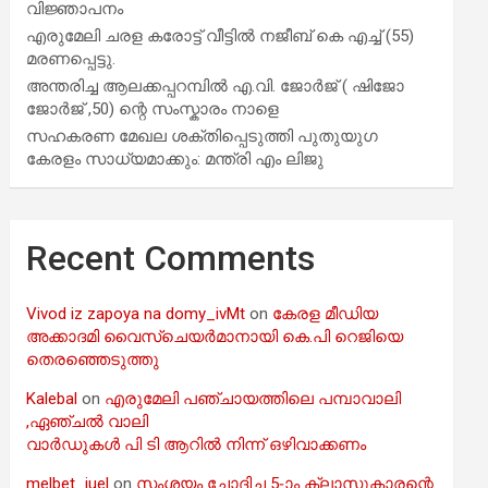
വിജ്ഞാപനം
എരുമേലി ചരള കരോട്ട് വീട്ടിൽ നജീബ് കെ എച്ച് (55)
മരണപ്പെട്ടു.
അന്തരിച്ച ആ​ല​ക്ക​പ്പ​റമ്പിൽ​ എ.​വി. ജോ​ർ​ജ് ( ഷിജോ
ജോർജ് ,50) ന്റെ സംസ്കാരം നാളെ
സഹകരണ മേഖല ശക്തിപ്പെടുത്തി പുതുയുഗ
കേരളം സാധ്യമാക്കും: മന്ത്രി എം ലിജു
Recent Comments
Vivod iz zapoya na domy_ivMt
on
കേരള മീഡിയ
അക്കാദമി വൈസ്ചെയർമാനായി കെ.പി റെജിയെ
തെരഞ്ഞെടുത്തു
Kalebal
on
എരുമേലി പഞ്ചായത്തിലെ പമ്പാവാലി
,ഏഞ്ചൽ വാലി
വാർഡുകൾ പി ടി ആറിൽ നിന്ന് ഒഴിവാക്കണം
melbet_iuel
on
സംശയം ചോദിച്ച 5-ാം ക്ലാസുകാരന്റെ