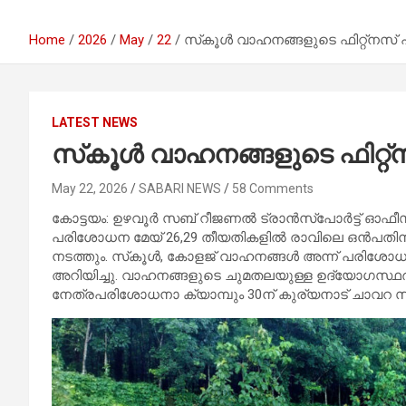
Home
2026
May
22
സ്‌കൂൾ വാഹനങ്ങളുടെ ഫിറ്റ്നസ
LATEST NEWS
സ്‌കൂൾ വാഹനങ്ങളുടെ ഫിറ്
May 22, 2026
SABARI NEWS
58 Comments
കോട്ടയം: ഉഴവൂർ സബ് റീജണൽ ട്രാൻസ്പോർട്ട് ഓഫീസ
പരിശോധന മേയ് 26,29 തീയതികളിൽ രാവിലെ ഒൻപതിന് 
നടത്തും. സ്‌കൂൾ, കോളജ് വാഹനങ്ങൾ അന്ന് പരിശോധനയ
അറിയിച്ചു. വാഹനങ്ങളുടെ ചുമതലയുള്ള ഉദ്യോഗസ്ഥർ
നേത്രപരിശോധനാ ക്യാമ്പും 30ന് കുര്യനാട് ചാവറ സി