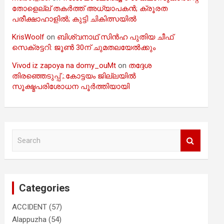
തോളെല്ല് തകർത്ത് അധ്യാപകൻ; ക്രൂരത
പരീക്ഷാഹാളിൽ; കുട്ടി ചികിത്സയിൽ
KrisWoolf
on
ബിശ്വനാഥ് സിൻഹ പുതിയ ചീഫ്
സെക്രട്ടറി: ജൂൺ 30ന് ചുമതലയേൽക്കും
Vivod iz zapoya na domy_ouMt
on
തദ്ദേശ
തിരഞ്ഞെടുപ്പ് ;.കോട്ടയം ജില്ലയിൽ
സൂക്ഷ്മപരിശോധന പൂർത്തിയായി
S
e
a
r
c
Categories
h
ACCIDENT
(57)
Alappuzha
(54)