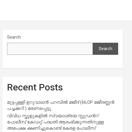
Search
Search
Recent Posts
മുട്ടപ്പള്ളി ഉറുവാലൻ പറമ്പിൽ മജീദ് (66,OP മജീദണ്ണൻ
പച്ചക്കറി ) മരണപ്പെട്ടു..
വിവിധ സ്കൂളുകളില്‍ സ്വയാശ്രയ സ്റ്റുഡന്‍റ്
പോലീസ് കേഡറ്റ് പദ്ധതി ആരംഭിക്കുന്നതിനുള്ള
അപേക്ഷ ക്ഷണിച്ചുകൊണ്ട് കേരള പോലീസ്