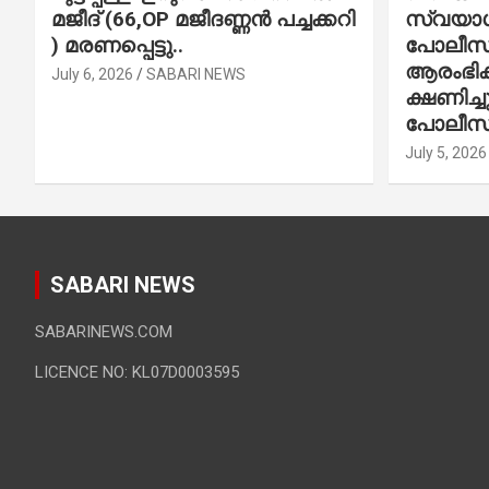
മജീദ് (66,OP മജീദണ്ണൻ പച്ചക്കറി
സ്വയാശ്
) മരണപ്പെട്ടു..
പോലീസ് 
ആരംഭിക്
July 6, 2026
SABARI NEWS
ക്ഷണിച്
പോലീസ്
July 5, 2026
SABARI NEWS
SABARINEWS.COM
LICENCE NO: KL07D0003595