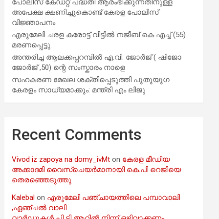
പോലീസ് കേഡറ്റ് പദ്ധതി ആരംഭിക്കുന്നതിനുള്ള
അപേക്ഷ ക്ഷണിച്ചുകൊണ്ട് കേരള പോലീസ്
വിജ്ഞാപനം
എരുമേലി ചരള കരോട്ട് വീട്ടിൽ നജീബ് കെ എച്ച് (55)
മരണപ്പെട്ടു.
അന്തരിച്ച ആ​ല​ക്ക​പ്പ​റമ്പിൽ​ എ.​വി. ജോ​ർ​ജ് ( ഷിജോ
ജോർജ് ,50) ന്റെ സംസ്കാരം നാളെ
സഹകരണ മേഖല ശക്തിപ്പെടുത്തി പുതുയുഗ
കേരളം സാധ്യമാക്കും: മന്ത്രി എം ലിജു
Recent Comments
Vivod iz zapoya na domy_ivMt
on
കേരള മീഡിയ
അക്കാദമി വൈസ്ചെയർമാനായി കെ.പി റെജിയെ
തെരഞ്ഞെടുത്തു
Kalebal
on
എരുമേലി പഞ്ചായത്തിലെ പമ്പാവാലി
,ഏഞ്ചൽ വാലി
വാർഡുകൾ പി ടി ആറിൽ നിന്ന് ഒഴിവാക്കണം