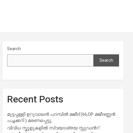
Search
Search
Recent Posts
മുട്ടപ്പള്ളി ഉറുവാലൻ പറമ്പിൽ മജീദ് (66,OP മജീദണ്ണൻ
പച്ചക്കറി ) മരണപ്പെട്ടു..
വിവിധ സ്കൂളുകളില്‍ സ്വയാശ്രയ സ്റ്റുഡന്‍റ്