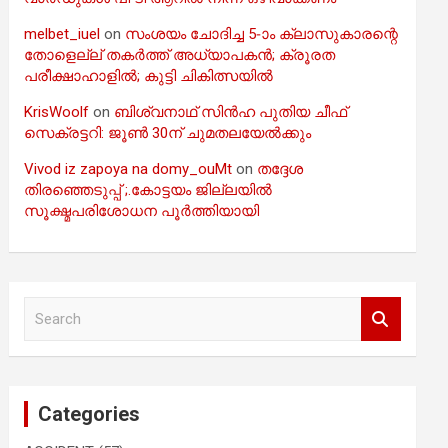
melbet_iuel
on
സംശയം ചോദിച്ച 5-ാം ക്ലാസുകാരന്റെ
തോളെല്ല് തകർത്ത് അധ്യാപകൻ; ക്രൂരത
പരീക്ഷാഹാളിൽ; കുട്ടി ചികിത്സയിൽ
KrisWoolf
on
ബിശ്വനാഥ് സിൻഹ പുതിയ ചീഫ്
സെക്രട്ടറി: ജൂൺ 30ന് ചുമതലയേൽക്കും
Vivod iz zapoya na domy_ouMt
on
തദ്ദേശ
തിരഞ്ഞെടുപ്പ് ;.കോട്ടയം ജില്ലയിൽ
സൂക്ഷ്മപരിശോധന പൂർത്തിയായി
S
e
a
r
c
Categories
h