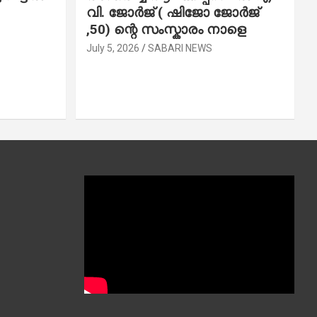
വി. ജോ​ർ​ജ് ( ഷിജോ ജോർജ്
,50) ന്റെ സംസ്കാരം നാളെ
July 5, 2026
SABARI NEWS