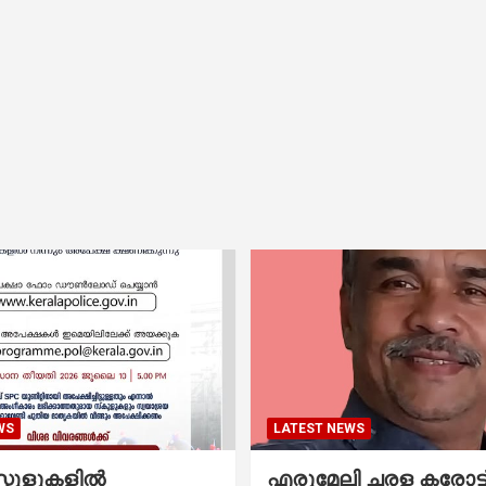
WS
LATEST NEWS
കൂളുകളില്‍
എരുമേലി ചരള കരോട്ട് 