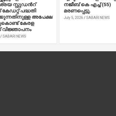
രയ സ്റ്റുഡന്‍റ്
നജീബ് കെ എച്ച് (55)
കേഡറ്റ് പദ്ധതി
മരണപ്പെട്ടു.
കുന്നതിനുള്ള അപേക്ഷ
July 5, 2026
SABARI NEWS
ചുകൊണ്ട് കേരള
 വിജ്ഞാപനം
SABARI NEWS