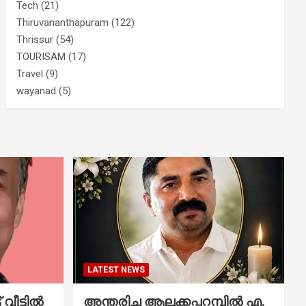
Tech
(21)
Thiruvananthapuram
(122)
Thrissur
(54)
TOURISAM
(17)
Travel
(9)
wayanad
(5)
LATEST NEWS
വീട്ടിൽ
അന്തരിച്ച ആ​ല​ക്ക​പ്പ​റമ്പിൽ​ എ.​