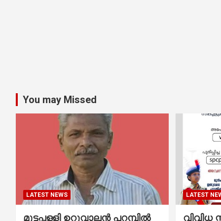
You may Missed
LATEST NEWS
LATEST NE
മുട്ടപ്പള്ളി ഉറുവാലൻ പറമ്പിൽ
വിവിധ സ്