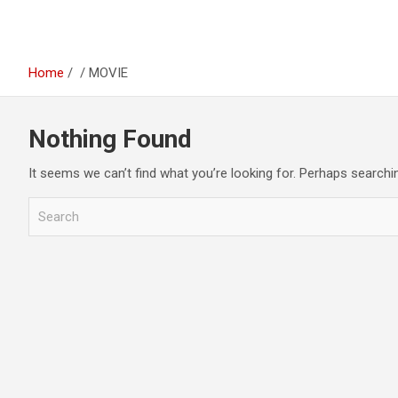
Home
MOVIE
Nothing Found
It seems we can’t find what you’re looking for. Perhaps searchi
S
e
a
r
c
h