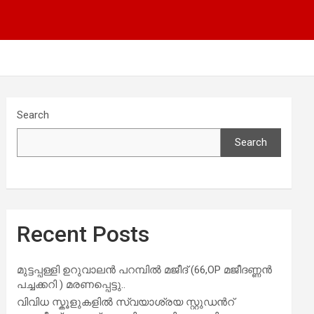
Search
Search
Recent Posts
മുട്ടപ്പള്ളി ഉറുവാലൻ പറമ്പിൽ മജീദ് (66,OP മജീദണ്ണൻ
പച്ചക്കറി ) മരണപ്പെട്ടു..
വിവിധ സ്കൂളുകളില്‍ സ്വയാശ്രയ സ്റ്റുഡന്‍റ്