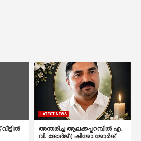
LATEST NEWS
വീട്ടിൽ
അന്തരിച്ച ആ​ല​ക്ക​പ്പ​റമ്പിൽ​ എ.​
വി. ജോ​ർ​ജ് ( ഷിജോ ജോർജ്