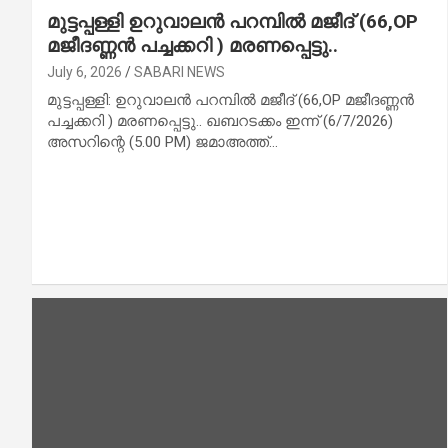
മുട്ടപ്പള്ളി ഉറുവാലൻ പറമ്പിൽ മജീദ് (66,OP
മജീദണ്ണൻ പച്ചക്കറി ) മരണപ്പെട്ടു..
July 6, 2026
SABARI NEWS
മുട്ടപ്പള്ളി: ഉറുവാലൻ പറമ്പിൽ മജീദ് (66,OP മജീദണ്ണൻ
പച്ചക്കറി ) മരണപ്പെട്ടു.. ഖബറടക്കം ഇന്ന് (6/7/2026)
അസറിന്റെ (5.00 PM) ജമാഅത്ത്…