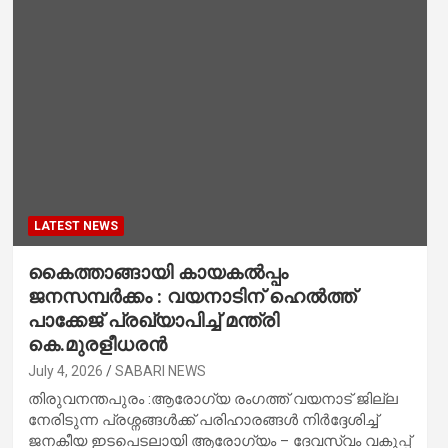
LATEST NEWS
കൈത്താങ്ങായി കായകൽപ്പം
ജനസമ്പർക്കം : വയനാടിന് ഹെൽത്ത്
പാക്കേജ് പ്രഖ്യാപിച്ച് മന്ത്രി
കെ.മുരളീധരൻ
July 4, 2026
SABARI NEWS
തിരുവനന്തപുരം :ആരോഗ്യ രംഗത്ത് വയനാട് ജില്ല
നേരിടുന്ന പ്രശ്നങ്ങൾക്ക് പരിഹാരങ്ങൾ നിർദ്ദേശിച്ച്
ജനകീയ ഇടപെടലായി ആരോഗ്യം – ദേവസ്വം വകുപ്പ്