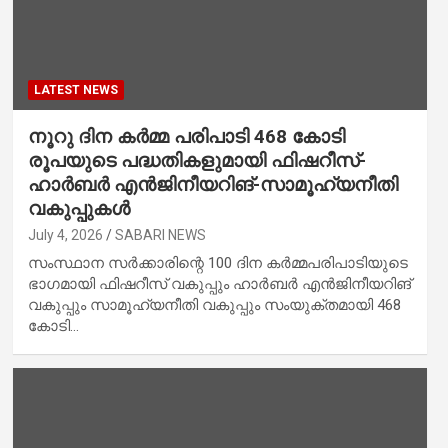
LATEST NEWS
നൂറു ദിന കർമ്മ പരിപാടി 468 കോടി
രൂപയുടെ പദ്ധതികളുമായി ഫിഷറീസ്-
ഹാർബർ എൻജിനീയറിങ്-സാമൂഹ്യനീതി
വകുപ്പുകൾ
July 4, 2026
SABARI NEWS
സംസ്ഥാന സർക്കാരിന്റെ 100 ദിന കർമ്മപരിപാടിയുടെ
ഭാഗമായി ഫിഷറീസ് വകുപ്പും ഹാർബർ എൻജിനീയറിങ്
വകുപ്പും സാമൂഹ്യനീതി വകുപ്പും സംയുക്തമായി 468
കോടി…