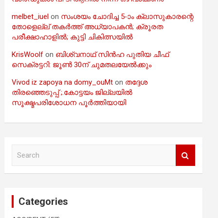
melbet_iuel
on
സംശയം ചോദിച്ച 5-ാം ക്ലാസുകാരന്റെ
തോളെല്ല് തകർത്ത് അധ്യാപകൻ; ക്രൂരത
പരീക്ഷാഹാളിൽ; കുട്ടി ചികിത്സയിൽ
KrisWoolf
on
ബിശ്വനാഥ് സിൻഹ പുതിയ ചീഫ്
സെക്രട്ടറി: ജൂൺ 30ന് ചുമതലയേൽക്കും
Vivod iz zapoya na domy_ouMt
on
തദ്ദേശ
തിരഞ്ഞെടുപ്പ് ;.കോട്ടയം ജില്ലയിൽ
സൂക്ഷ്മപരിശോധന പൂർത്തിയായി
S
e
a
r
c
Categories
h