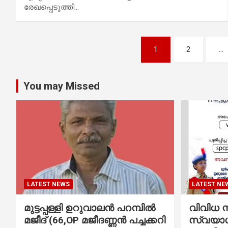
രേഖപ്പെടുത്തി…
Posts
1
2
…
navigation
You may Missed
LATEST NEWS
LATEST NE
മുട്ടപ്പള്ളി ഉറുവാലൻ പറമ്പിൽ
വിവിധ സ്
മജീദ് (66,OP മജീദണ്ണൻ പച്ചക്കറി
സ്വയാശ്