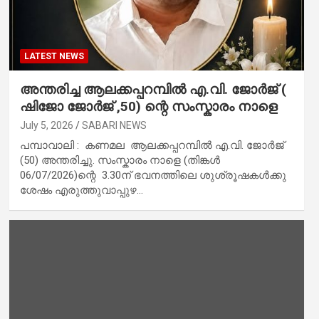
LATEST NEWS
അന്തരിച്ച ആ​ല​ക്ക​പ്പ​റമ്പിൽ​ എ.​വി. ജോ​ർ​ജ് (
ഷിജോ ജോർജ് ,50) ന്റെ സംസ്കാരം നാളെ
July 5, 2026
SABARI NEWS
പമ്പാവാലി : ക​ണ​മ​ല ആ​ല​ക്ക​പ്പ​റമ്പിൽ എ.​വി. ജോ​ർ​ജ്
(50) അ​ന്ത​രി​ച്ചു. സം​സ്കാ​രം നാ​ളെ (തിങ്കൾ
06/07/2026)ന്റെ 3.30ന് ​ഭ​വ​ന​ത്തി​ലെ ശു​ശ്രൂ​ഷ​ക​ൾ​ക്കു
ശേ​ഷം എ​രു​ത്തു​വാ​പ്പു​ഴ…