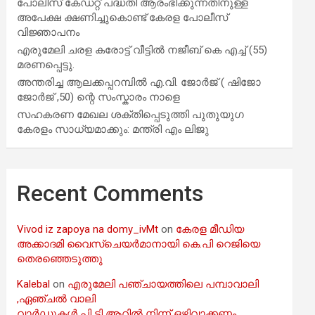
പോലീസ് കേഡറ്റ് പദ്ധതി ആരംഭിക്കുന്നതിനുള്ള
അപേക്ഷ ക്ഷണിച്ചുകൊണ്ട് കേരള പോലീസ്
വിജ്ഞാപനം
എരുമേലി ചരള കരോട്ട് വീട്ടിൽ നജീബ് കെ എച്ച് (55)
മരണപ്പെട്ടു.
അന്തരിച്ച ആ​ല​ക്ക​പ്പ​റമ്പിൽ​ എ.​വി. ജോ​ർ​ജ് ( ഷിജോ
ജോർജ് ,50) ന്റെ സംസ്കാരം നാളെ
സഹകരണ മേഖല ശക്തിപ്പെടുത്തി പുതുയുഗ
കേരളം സാധ്യമാക്കും: മന്ത്രി എം ലിജു
Recent Comments
Vivod iz zapoya na domy_ivMt
on
കേരള മീഡിയ
അക്കാദമി വൈസ്ചെയർമാനായി കെ.പി റെജിയെ
തെരഞ്ഞെടുത്തു
Kalebal
on
എരുമേലി പഞ്ചായത്തിലെ പമ്പാവാലി
,ഏഞ്ചൽ വാലി
വാർഡുകൾ പി ടി ആറിൽ നിന്ന് ഒഴിവാക്കണം