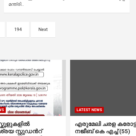
മന്ത്രി…
194
Next
WS
LATEST NEWS
കൂളുകളില്‍
എരുമേലി ചരള കരോട്ട് 
രയ സ്റ്റുഡന്‍റ്
നജീബ് കെ എച്ച് (55)