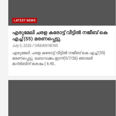
LATEST NEWS
എരുമേലി ചരള കരോട്ട് വീട്ടിൽ നജീബ് കെ
എച്ച് (55) മരണപ്പെട്ടു.
July 5, 2026
SABARI NEWS
എരുമേലി :ചരള കരോട്ട് വീട്ടിൽ നജീബ് കെ എച്ച് (55)
മരണപ്പെട്ടു. ഖബറടക്കം ഇന്ന്(5/7/26) ഞായർ
മഗ്‌രിബിന് ശേഷം ( 6.45…