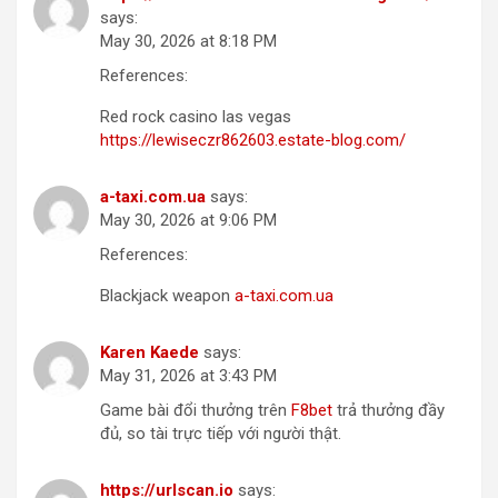
says:
May 30, 2026 at 8:18 PM
References:
Red rock casino las vegas
https://lewiseczr862603.estate-blog.com/
a-taxi.com.ua
says:
May 30, 2026 at 9:06 PM
References:
Blackjack weapon
a-taxi.com.ua
Karen Kaede
says:
May 31, 2026 at 3:43 PM
Game bài đổi thưởng trên
F8bet
trả thưởng đầy
đủ, so tài trực tiếp với người thật.
https://urlscan.io
says: