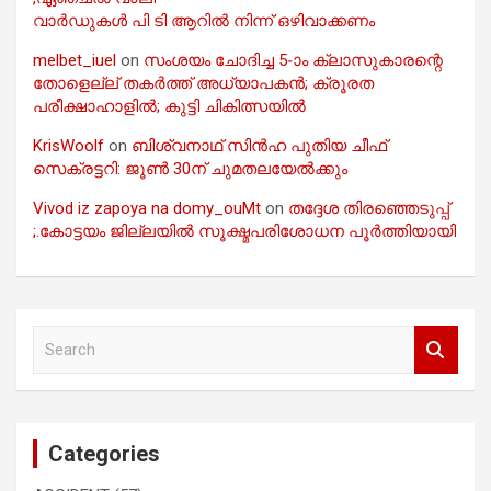
വാർഡുകൾ പി ടി ആറിൽ നിന്ന് ഒഴിവാക്കണം
melbet_iuel
on
സംശയം ചോദിച്ച 5-ാം ക്ലാസുകാരന്റെ
തോളെല്ല് തകർത്ത് അധ്യാപകൻ; ക്രൂരത
പരീക്ഷാഹാളിൽ; കുട്ടി ചികിത്സയിൽ
KrisWoolf
on
ബിശ്വനാഥ് സിൻഹ പുതിയ ചീഫ്
സെക്രട്ടറി: ജൂൺ 30ന് ചുമതലയേൽക്കും
Vivod iz zapoya na domy_ouMt
on
തദ്ദേശ തിരഞ്ഞെടുപ്പ്
;.കോട്ടയം ജില്ലയിൽ സൂക്ഷ്മപരിശോധന പൂർത്തിയായി
S
e
a
r
c
Categories
h