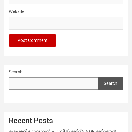
Website
Search
Search
Recent Posts
മുട്ടപ്പള്ളി ഉറുവാലൻ പറമ്പിൽ മജീദ് (66,OP മജീദണ്ണൻ