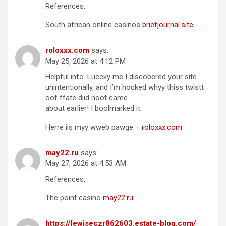
References:
South african online casinos
briefjournal.site
roloxxx.com
says:
May 25, 2026 at 4:12 PM
Helpful info. Luccky me I discobered your site
unintentionally, and I’m hocked whyy thiss twistt
oof ffate diid noot came
about earlier! I boolmarked it.
Herre iis myy wweb pawge –
roloxxx.com
may22.ru
says:
May 27, 2026 at 4:53 AM
References:
The point casino
may22.ru
https://lewiseczr862603.estate-blog.com/