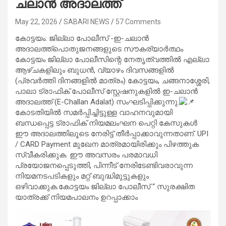
ചലാൻ അദാലത്ത്
May 22, 2026
SABARI NEWS
57 Comments
കോട്ടയം: ജില്ലാ പോലീസ് -ഇ-ചലാൻ
അദാലത്ത്പൊതുജനങ്ങളുടെ സൗകര്യാർത്ഥം
കോട്ടയം ജില്ലാ പോലീസിന്റെ നേതൃത്വത്തിൽ എല്ലാ
ആഴ്ചകളിലും ബുധൻ, വ്യാഴം ദിവസങ്ങളിൽ
(പ്രവർത്തി ദിനങ്ങളിൽ മാത്രം) കോട്ടയം, ചങ്ങനാശ്ശേരി,
പാലാ ട്രാഫിക് പോലീസ് സ്റ്റേഷനുകളിൽ ഇ-ചലാൻ
അദാലത്ത് (E-Challan Adalat) സംഘടിപ്പിക്കുന്നു.
കോടതിയിൽ സമർപ്പിച്ചിട്ടുള്ള വാഹനവുമായി
ബന്ധപ്പെട്ട ട്രാഫിക് നിയമലംഘന പെറ്റി കേസുകൾ
ഈ അദാലത്തിലൂടെ നേരിട്ട് തീർപ്പാക്കാവുന്നതാണ്. UPI
/ CARD Payment മുഖേന മാത്രമായിരിക്കും പിഴത്തുക
സ്വീകരിക്കുക. ഈ അവസരം പരമാവധി
പ്രയോജനപ്പെടുത്തി, പിന്നീട് നേരിടേണ്ടിവരാവുന്ന
നിയമനടപടികളും മറ്റ് ബുദ്ധിമുട്ടുകളും
ഒഴിവാക്കുക.കോട്ടയം ജില്ലാ പോലീസ് “ സുരക്ഷിത
യാത്രക്ക് നിയമപാലനം ഉറപ്പാക്കാം