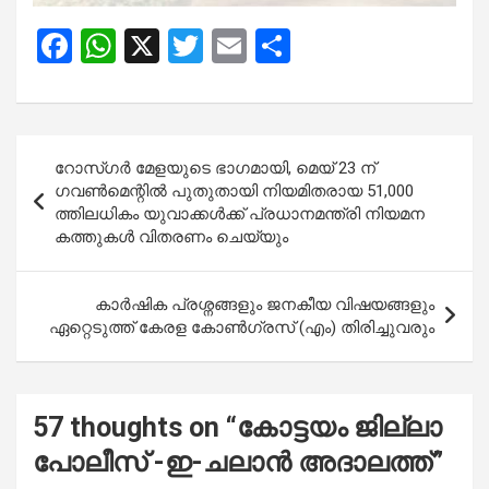
F
W
X
T
E
S
a
h
wi
m
h
ce
at
tt
ail
ar
b
s
er
e
Post
റോസ്ഗർ മേളയുടെ ഭാഗമായി, മെയ് 23 ന് ​
o
A
navigation
ഗവൺമെന്റിൽ പുതുതായി നിയമിതരായ 51,000
o
p
ത്തിലധികം യുവാക്കൾക്ക് പ്രധാനമന്ത്രി നിയമന
കത്തുകൾ വിതരണം ചെയ്യും
k
p
കാർഷിക പ്രശ്നങ്ങളും ജനകീയ വിഷയങ്ങളും
ഏറ്റെടുത്ത് കേരള കോൺഗ്രസ് (എം) തിരിച്ചുവരും
57 thoughts on “
കോട്ടയം ജില്ലാ
പോലീസ് -ഇ-ചലാൻ അദാലത്ത്
”