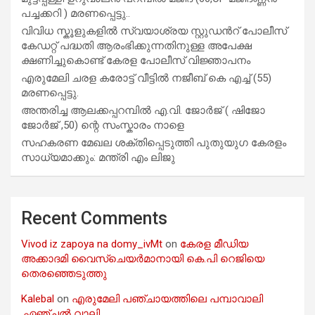
പച്ചക്കറി ) മരണപ്പെട്ടു..
വിവിധ സ്കൂളുകളില്‍ സ്വയാശ്രയ സ്റ്റുഡന്‍റ് പോലീസ്
കേഡറ്റ് പദ്ധതി ആരംഭിക്കുന്നതിനുള്ള അപേക്ഷ
ക്ഷണിച്ചുകൊണ്ട് കേരള പോലീസ് വിജ്ഞാപനം
എരുമേലി ചരള കരോട്ട് വീട്ടിൽ നജീബ് കെ എച്ച് (55)
മരണപ്പെട്ടു.
അന്തരിച്ച ആ​ല​ക്ക​പ്പ​റമ്പിൽ​ എ.​വി. ജോ​ർ​ജ് ( ഷിജോ
ജോർജ് ,50) ന്റെ സംസ്കാരം നാളെ
സഹകരണ മേഖല ശക്തിപ്പെടുത്തി പുതുയുഗ കേരളം
സാധ്യമാക്കും: മന്ത്രി എം ലിജു
Recent Comments
Vivod iz zapoya na domy_ivMt
on
കേരള മീഡിയ
അക്കാദമി വൈസ്ചെയർമാനായി കെ.പി റെജിയെ
തെരഞ്ഞെടുത്തു
Kalebal
on
എരുമേലി പഞ്ചായത്തിലെ പമ്പാവാലി
,ഏഞ്ചൽ വാലി