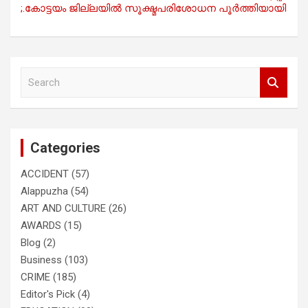
;.കോട്ടയം ജില്ലയിൽ സൂക്ഷ്മപരിശോധന പൂർത്തിയായി
S
e
a
r
c
Categories
h
ACCIDENT
(57)
Alappuzha
(54)
ART AND CULTURE
(26)
AWARDS
(15)
Blog
(2)
Business
(103)
CRIME
(185)
Editor's Pick
(4)