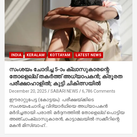
INDIA
KERALAM
KOTTAYAM
LATEST NEWS
സംശയം ചോദിച്ച 5-ാം ക്ലാസുകാരന്റെ
തോളെല്ല് തകർത്ത് അധ്യാപകൻ; ക്രൂരത
പരീക്ഷാഹാളിൽ; കുട്ടി ചികിത്സയിൽ
December 20, 2025
SABARI NEWS
6,786 Comments
ഈരാറ്റുപേട്ട (കോട്ടയം): പരീക്ഷയ്ക്കിടെ
സംശയംചോദിച്ച വിദ്യാർഥിയെ അധ്യാപകൻ
മർദിച്ചതായി പരാതി. മർദ്ദനത്തിൽ തോളെല്ല് പൊട്ടിയ
അഞ്ചാംക്ലാസുകാരൻ, കാട്ടാമലയിൽ സക്കീറിന്റെ
മകൻ മിസ്ബാഹ്…