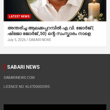
LATEST NEWS
അന്തരിച്ച ആ​ല​ക്ക​പ്പ​റമ്പിൽ​ എ.​വി. ജോ​ർ​ജ് (
ഷിജോ ജോർജ് ,50) ന്റെ സംസ്കാരം നാളെ
July 5, 2026
SABARI NEWS
SABARI NEWS
SABARINEWS.COM
LICENCE NO: KL07D0003595