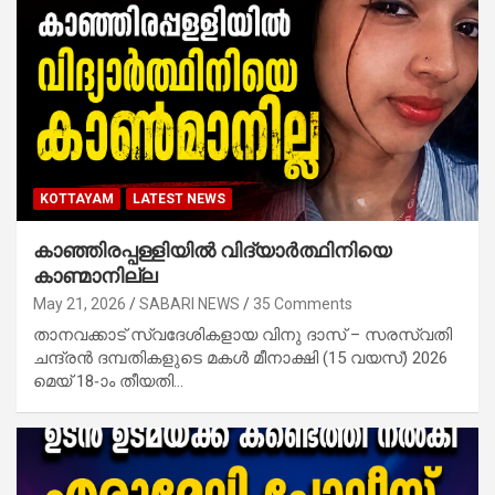
KOTTAYAM
LATEST NEWS
കാഞ്ഞിരപ്പള്ളിയിൽ വിദ്യാർത്ഥിനിയെ
കാണ്മാനില്ല
May 21, 2026
SABARI NEWS
35 Comments
താനവക്കാട് സ്വദേശികളായ വിനു ദാസ് – സരസ്വതി
ചന്ദ്രൻ ദമ്പതികളുടെ മകൾ മീനാക്ഷി (15 വയസ്) 2026
മെയ് 18-ാം തീയതി…