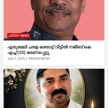
LATEST NEWS
എരുമേലി ചരള കരോട്ട് വീട്ടിൽ നജീബ് കെ
എച്ച് (55) മരണപ്പെട്ടു.
July 5, 2026
SABARI NEWS