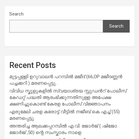
Search
Search
Recent Posts
മുട്ടപ്പള്ളി ഉറുവാലൻ പറമ്പിൽ മജീദ് (66,OP മജീദണ്ണൻ
പച്ചക്കറി ) മരണപ്പെട്ടു..
വിവിധ സ്കൂളുകളില്‍ സ്വയാശ്രയ സ്റ്റുഡന്‍റ് പോലീസ്
കേഡറ്റ് പദ്ധതി ആരംഭിക്കുന്നതിനുള്ള അപേക്ഷ
ക്ഷണിച്ചുകൊണ്ട് കേരള പോലീസ് വിജ്ഞാപനം
എരുമേലി ചരള കരോട്ട് വീട്ടിൽ നജീബ് കെ എച്ച് (55)
മരണപ്പെട്ടു.
അന്തരിച്ച ആ​ല​ക്ക​പ്പ​റമ്പിൽ​ എ.​വി. ജോ​ർ​ജ് ( ഷിജോ
ജോർജ് ,50) ന്റെ സംസ്കാരം നാളെ