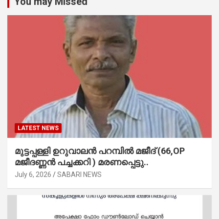
You may Missed
LATEST NEWS
മുട്ടപ്പള്ളി ഉറുവാലൻ പറമ്പിൽ മജീദ് (66,OP
മജീദണ്ണൻ പച്ചക്കറി ) മരണപ്പെട്ടു..
July 6, 2026
SABARI NEWS