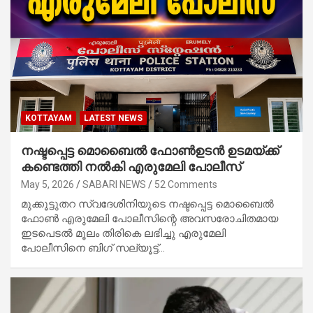
KOTTAYAM
LATEST NEWS
നഷ്ടപ്പെട്ട മൊബൈൽ ഫോൺഉടൻ ഉടമയ്ക്ക്
കണ്ടെത്തി നൽകി എരുമേലി പോലീസ്
May 5, 2026
SABARI NEWS
52 Comments
മുക്കൂട്ടുതറ സ്വദേശിനിയുടെ നഷ്ടപ്പെട്ട മൊബൈൽ
ഫോൺ എരുമേലി പോലീസിന്റെ അവസരോചിതമായ
ഇടപെടൽ മൂലം തിരികെ ലഭിച്ചു എരുമേലി
പോലീസിനെ ബിഗ് സല്യൂട്ട്…