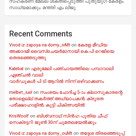
സഹകരണ മേഖല ശക്തിപ്പെടുത്തി പുതുയുഗ കേരളം
സാധ്യമാക്കും: മന്ത്രി എം ലിജു
Recent Comments
Vivod iz zapoya na domy_ivMt
on
കേരള മീഡിയ
അക്കാദമി വൈസ്ചെയർമാനായി കെ.പി റെജിയെ
തെരഞ്ഞെടുത്തു
Kalebal
on
എരുമേലി പഞ്ചായത്തിലെ പമ്പാവാലി
,ഏഞ്ചൽ വാലി
വാർഡുകൾ പി ടി ആറിൽ നിന്ന് ഒഴിവാക്കണം
melbet_iuel
on
സംശയം ചോദിച്ച 5-ാം ക്ലാസുകാരന്റെ
തോളെല്ല് തകർത്ത് അധ്യാപകൻ; ക്രൂരത
പരീക്ഷാഹാളിൽ; കുട്ടി ചികിത്സയിൽ
KrisWoolf
on
ബിശ്വനാഥ് സിൻഹ പുതിയ ചീഫ്
സെക്രട്ടറി: ജൂൺ 30ന് ചുമതലയേൽക്കും
Vivod iz zapoya na domy_ouMt
on
തദ്ദേശ തിരഞ്ഞെടുപ്പ്