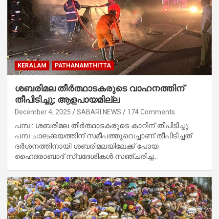
KERALAM
PATHANAMTHITTA
ശബരിമല തീർത്ഥാടകരുടെ വാഹനത്തിന്
തീപിടിച്ചു; ആളപായമില്ല
December 4, 2025
SABARI NEWS
174 Comments
പമ്പ : ശബരിമല തീർത്ഥാടകരുടെ കാറിന് തീപിടിച്ചു.
പമ്പ ചാലക്കയത്തിന് സമീപത്തുവെച്ചാണ് തീപിടിച്ചത്.
ദർശനത്തിനായി ശബരിമലയിലേക്ക് പോയ
ഹൈദരാബാദ് സ്വദേശികൾ സഞ്ചരിച്ച…