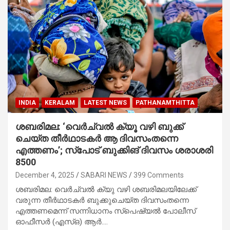
INDIA
KERALAM
LATEST NEWS
PATHANAMTHITTA
ശബരിമല: ‘വെർച്വൽ ക്യൂ വഴി ബുക്ക്
ചെയ്ത തീർഥാടകർ ആ ദിവസംതന്നെ
എത്തണം’; സ്‌പോട് ബുക്കിങ് ദിവസം ശരാശരി
8500
December 4, 2025
SABARI NEWS
399 Comments
ശബരിമല: വെർച്വൽ ക്യു വഴി ശബരിമലയിലേക്ക്
വരുന്ന തീർഥാടകർ ബുക്കുചെയ്ത ദിവസംതന്നെ
എത്തണമെന്ന് സന്നിധാനം സ്‌പെഷ്യൽ പോലീസ്
ഓഫീസർ (എസ്ഒ) ആർ.…