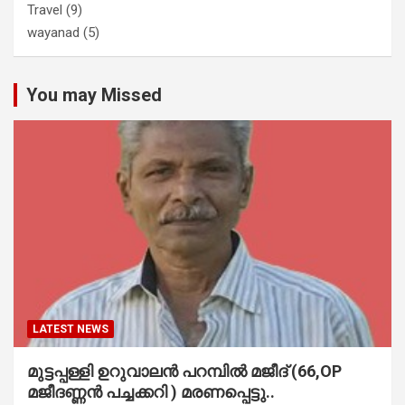
Travel
(9)
wayanad
(5)
You may Missed
LATEST NEWS
മുട്ടപ്പള്ളി ഉറുവാലൻ പറമ്പിൽ മജീദ് (66,OP
മജീദണ്ണൻ പച്ചക്കറി ) മരണപ്പെട്ടു..