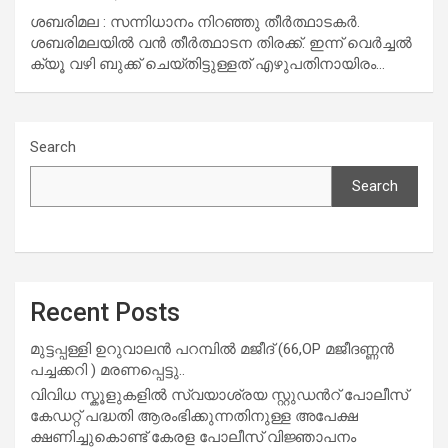
ശബരിമല : സന്നിധാനം നിറഞ്ഞു തീർത്ഥാടകർ.
ശബരിമലയിൽ വൻ തീർത്ഥാടന തിരക്ക്. ഇന്ന് വെർച്ചൽ
ക്യൂ വഴി ബുക്ക് ചെയ്തിട്ടുള്ളത് എഴുപതിനായിരം…
Search
Search
Recent Posts
മുട്ടപ്പള്ളി ഉറുവാലൻ പറമ്പിൽ മജീദ് (66,OP മജീദണ്ണൻ
പച്ചക്കറി ) മരണപ്പെട്ടു..
വിവിധ സ്കൂളുകളില്‍ സ്വയാശ്രയ സ്റ്റുഡന്‍റ് പോലീസ്
കേഡറ്റ് പദ്ധതി ആരംഭിക്കുന്നതിനുള്ള അപേക്ഷ
ക്ഷണിച്ചുകൊണ്ട് കേരള പോലീസ് വിജ്ഞാപനം