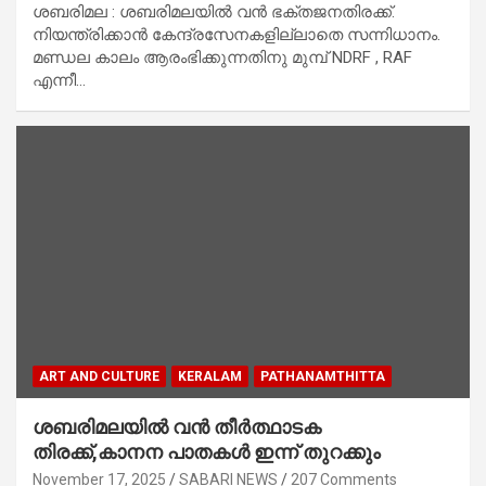
ശബരിമല : ശബരിമലയിൽ വൻ ഭക്തജനതിരക്ക്.
നിയന്ത്രിക്കാൻ കേന്ദ്രസേനകളില്ലാതെ സന്നിധാനം.
മണ്ഡല കാലം ആരംഭിക്കുന്നതിനു മുമ്പ് NDRF , RAF
എന്നീ…
ART AND CULTURE
KERALAM
PATHANAMTHITTA
ശബരിമലയിൽ വൻ തീർത്ഥാടക
തിരക്ക്,കാനന പാതകൾ ഇന്ന് തുറക്കും
November 17, 2025
SABARI NEWS
207 Comments