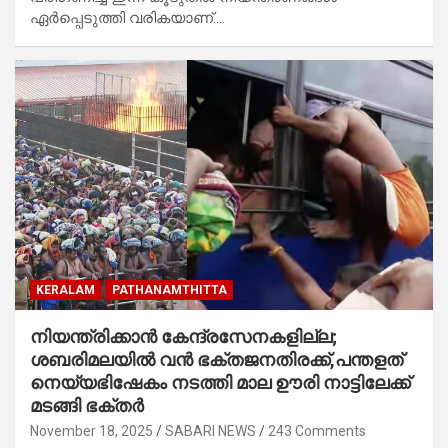
ഏര്‍പ്പെടുത്തി വരികയാണ്.…
KERALAM
PATHANAMTHITTA
നിയന്ത്രിക്കാൻ കേന്ദ്രസേനകളില്ല;
ശബരിമലയിൽ വൻ ഭക്തജനതിരക്ക്,പന്തളത്
നെയ്യഭിഷേകം നടത്തി മാല ഊരി നാട്ടിലേക്ക്
മടങ്ങി ഭക്തർ
November 18, 2025
SABARI NEWS
243 Comments