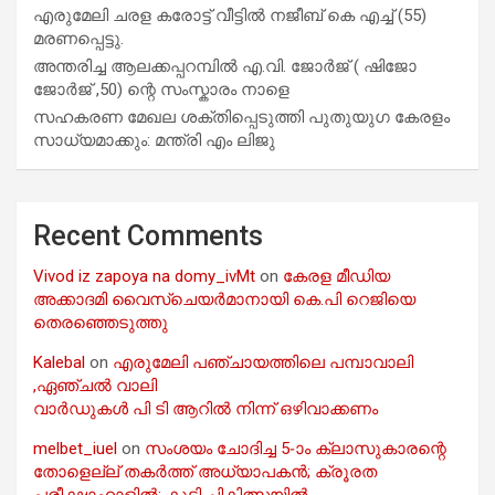
എരുമേലി ചരള കരോട്ട് വീട്ടിൽ നജീബ് കെ എച്ച് (55)
മരണപ്പെട്ടു.
അന്തരിച്ച ആ​ല​ക്ക​പ്പ​റമ്പിൽ​ എ.​വി. ജോ​ർ​ജ് ( ഷിജോ
ജോർജ് ,50) ന്റെ സംസ്കാരം നാളെ
സഹകരണ മേഖല ശക്തിപ്പെടുത്തി പുതുയുഗ കേരളം
സാധ്യമാക്കും: മന്ത്രി എം ലിജു
Recent Comments
Vivod iz zapoya na domy_ivMt
on
കേരള മീഡിയ
അക്കാദമി വൈസ്ചെയർമാനായി കെ.പി റെജിയെ
തെരഞ്ഞെടുത്തു
Kalebal
on
എരുമേലി പഞ്ചായത്തിലെ പമ്പാവാലി
,ഏഞ്ചൽ വാലി
വാർഡുകൾ പി ടി ആറിൽ നിന്ന് ഒഴിവാക്കണം
melbet_iuel
on
സംശയം ചോദിച്ച 5-ാം ക്ലാസുകാരന്റെ
തോളെല്ല് തകർത്ത് അധ്യാപകൻ; ക്രൂരത