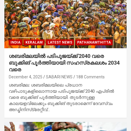
INDIA
KERALAM
LATEST NEWS
PATHANAMTHITTA
ശബരിമലയിൽ പടിപൂജയ്ക്ക് 2040 വരെ
ബുക്കിങ് പൂർത്തിയായി സഹസ്രകലശം 2034
വരെ
December 4, 2025
SABARI NEWS
188 Comments
ശബരിമല: ശബരിമലയിലെ പ്രധാന
വഴിപാടുകളിലൊന്നായ പടിപൂജയ്ക്ക് 2040 ഏപ്രിൽ
വരെ ബുക്കിങ് പൂർത്തിയായി. തുടർന്നുള്ള
കാലയളവിലേക്കും ബുക്കിങ് തുടരാമെന്ന് ദേവസ്വം
അഡ്മിനിസ്‌ട്രേറ്റീവ്…