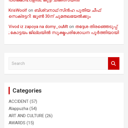
പരീക്ഷാഹാളിൽ; കുട്ടി ചികിത്സയിൽ
KrisWoolf
on
ബിശ്വനാഥ് സിൻഹ പുതിയ ചീഫ്
സെക്രട്ടറി: ജൂൺ 30ന് ചുമതലയേൽക്കും
Vivod iz zapoya na domy_ouMt
on
തദ്ദേശ തിരഞ്ഞെടുപ്പ്
;.കോട്ടയം ജില്ലയിൽ സൂക്ഷ്മപരിശോധന പൂർത്തിയായി
S
e
a
r
c
Categories
h
ACCIDENT
(57)
Alappuzha
(54)
ART AND CULTURE
(26)
AWARDS
(15)