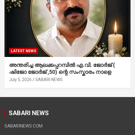
LATEST NEWS
അന്തരിച്ച ആ​ല​ക്ക​പ്പ​റമ്പിൽ​ എ.​വി. ജോ​ർ​ജ് (
ഷിജോ ജോർജ് ,50) ന്റെ സംസ്കാരം നാളെ
July 5, 2026
SABARI NEWS
SABARI NEWS
SABARINEWS.COM