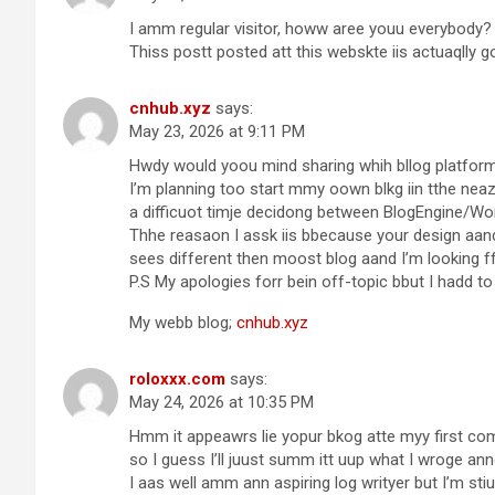
I amm regular visitor, howw aree youu everybody?
Thiss postt posted att this webskte iis actuaqlly g
cnhub.xyz
says:
May 23, 2026 at 9:11 PM
Hwdy would yoou mind sharing whih bllog platform
I’m planning too start mmy oown blkg iin tthe neaz
a difficuot timje decidong between BlogEngine/Wo
Thhe reasaon I assk iis bbecause your design aand
sees different then moost blog aand I’m looking f
P.S My apologies forr bein off-topic bbut I hadd to
My webb blog;
cnhub.xyz
roloxxx.com
says:
May 24, 2026 at 10:35 PM
Hmm it appeawrs lie yopur bkog atte myy first co
so I guess I’ll juust summ itt uup what I wroge ann
I aas well amm ann aspiring log writyer but I’m stiu