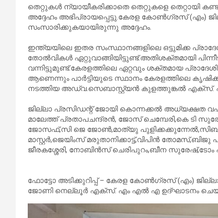
തെറ്റുകൾ ന്യായീകരിക്കാതെ തെറ്റുകളെ തെറ്റായി ക
അദ്ദേഹം അഭിപ്രായപ്പെട്ടു.കേരള കോൺഗ്രസ്‌ (എം)
സംസാരിക്കുകയായിരുന്നു അദ്ദേഹം.
ഇന്ത്യയിലെ ഇതര സംസ്ഥാനങ്ങളിലെ ഒട്ടുമിക്ക പ്രാദേശ
തോൽവികൾ ഏറ്റുവാങ്ങിയിട്ടുണ്ട്.അതിശക്തമായി പിന്നീ
വന്നിട്ടുമുണ്ട്.കേരളത്തിലെ ഏറ്റവും ശക്തമായ പ്രാദേ
ആണെന്നും പാർട്ടിയുടെ സ്ഥാനം കേരളത്തിലെ കൃഷിക
നടത്തിയ അഡ്വ.സെബാസ്റ്റ്യൻ കുളത്തുങ്കൽ എക്സ്. 
ജില്ലാ പ്രസിഡന്റ് ജോയി കൊന്നക്കൽ അധ്യക്ഷത വഹിച്ചു
മാലേത്ത് പ്രതാപചന്ദ്രൻ, ജോസ് ചെമ്പേരി,കെ ടി സുര
ജോസഫ്,സി ജെ ജോൺ,മാത്യു പുളിക്കക്കുന്നേൽ,സിബി പ
മാസ്റ്റർ,ജെയിംസ് മരുതാനിക്കാട്ട്,വിപിൻ തോമസ്,ബ
ജീരകശ്ശേരി, നോബിൻസ് ചെരിപുറം,ബീന സുരേഷ്,ടോം പുള
ഫോട്ടോ അടിക്കുറിപ്പ് – കേരള കോൺഗ്രസ്‌ (എം) ജ
ജോണി നെല്ലൂർ എക്സ്. എം എൽ എ ഉദ്ഘാടനം ചെയ്ത