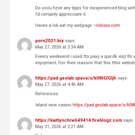
Do yoou hzve any tipps for inexperienced blog wri
I’d certainly apprecciate it.
Havee a lok aat my webpage –
roloxxx.com
porn2021.biz
says:
May 27, 2026 at 3:34 AM
Eveery weekeend i used tto payy a quicdk visjt th
enjoyment, forr thee reasson that this tthis websi
https://pad.geolab.space/s/k08H2Gljh
says:
May 27, 2026 at 4:46 AM
References:
Island view casino
https://pad.geolab.space/s/k08
https://kaitlynchrw649414.fireblogz.com
says:
May 31, 2026 at 2:21 AM