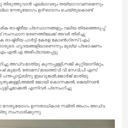
ണ്ടു തിരുത്തുവാൻ എല്ലാവരും തയ്യാറാവണമെന്നും
 ജില്ലാ നേതൃയോഗം ഉദ്ഘാടനം ചെയ്തുകൊണ്ട്
ിക രാഷ്ട്രീയ പ്രസ്ഥാനങ്ങളും വലിയ തിരഞ്ഞെടുപ്പ്
ട് സംസ്ഥാന ഭരണത്തിലേക്ക് അവർ തിരിച്ചു
ശിക രാഷ്ട്രീയ പാർട്ടി കേരള കോൺഗ്രസ്‌ (എം)
്കാരുടെ ഹൃദയങ്ങളിലാണെന്നും മുഖ്യ പ്രഭാഷണം
എം.എൽ.എ അഭിപ്രായപ്പെട്ടു.
.അഡ്വ.മാത്യു കുന്നപ്പള്ളി,സജി കുറ്റിയാനിമറ്റം,
േഷ് കുമാർ, തോമസ് മാലത്ത്,വി വി സേവി,പി എസ്
ന്തപ്പാട്ട്,ബിനു ഇലവുങ്കൽ,ജോർജ് മാത്യു
ിജു പുതുക്കള്ളി,അമൽ ജോയി കൊന്നക്കൽ, ജെയ്സൺ
ിച്ചമാക്കൽ എന്നിവർ പ്രസംഗിച്ചു.
ില്ലാ നേതൃയോഗം ഉന്നതാധികാര സമിതി അംഗം അഡ്വ.
ു സംസാരിക്കുന്നു.