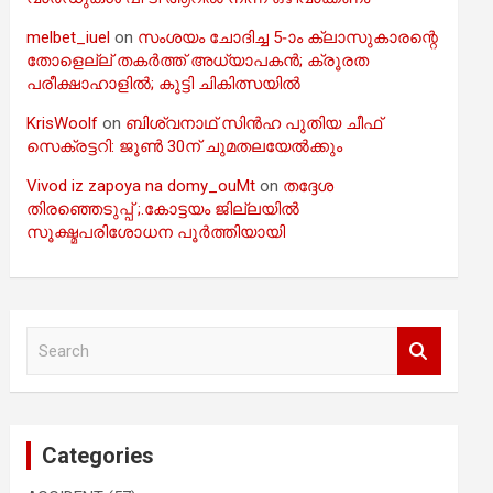
melbet_iuel
on
സംശയം ചോദിച്ച 5-ാം ക്ലാസുകാരന്റെ
തോളെല്ല് തകർത്ത് അധ്യാപകൻ; ക്രൂരത
പരീക്ഷാഹാളിൽ; കുട്ടി ചികിത്സയിൽ
KrisWoolf
on
ബിശ്വനാഥ് സിൻഹ പുതിയ ചീഫ്
സെക്രട്ടറി: ജൂൺ 30ന് ചുമതലയേൽക്കും
Vivod iz zapoya na domy_ouMt
on
തദ്ദേശ
തിരഞ്ഞെടുപ്പ് ;.കോട്ടയം ജില്ലയിൽ
സൂക്ഷ്മപരിശോധന പൂർത്തിയായി
S
e
a
r
c
Categories
h