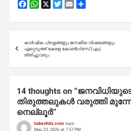
F
W
X
T
E
S
a
h
wi
m
h
ce
at
tt
ail
ar
b
s
er
e
Post
o
A
കാർഷിക പ്രശ്നങ്ങളും ജനകീയ വിഷയങ്ങളും
navigation
o
p
ഏറ്റെടുത്ത് കേരള കോൺഗ്രസ് (എം)
തിരിച്ചുവരും
k
p
14 thoughts on “
ജനവിധിയുടെ
തിരുത്തലുകൾ വരുത്തി മുന്
നെല്ലൂർ
”
tubeshits.com
says:
May 23, 2026 at 7:57 PM