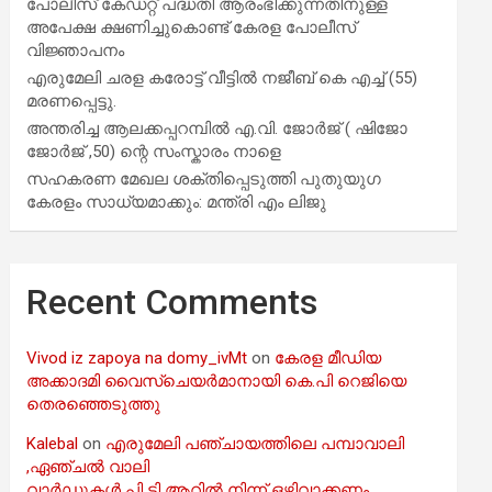
പോലീസ് കേഡറ്റ് പദ്ധതി ആരംഭിക്കുന്നതിനുള്ള
അപേക്ഷ ക്ഷണിച്ചുകൊണ്ട് കേരള പോലീസ്
വിജ്ഞാപനം
എരുമേലി ചരള കരോട്ട് വീട്ടിൽ നജീബ് കെ എച്ച് (55)
മരണപ്പെട്ടു.
അന്തരിച്ച ആ​ല​ക്ക​പ്പ​റമ്പിൽ​ എ.​വി. ജോ​ർ​ജ് ( ഷിജോ
ജോർജ് ,50) ന്റെ സംസ്കാരം നാളെ
സഹകരണ മേഖല ശക്തിപ്പെടുത്തി പുതുയുഗ
കേരളം സാധ്യമാക്കും: മന്ത്രി എം ലിജു
Recent Comments
Vivod iz zapoya na domy_ivMt
on
കേരള മീഡിയ
അക്കാദമി വൈസ്ചെയർമാനായി കെ.പി റെജിയെ
തെരഞ്ഞെടുത്തു
Kalebal
on
എരുമേലി പഞ്ചായത്തിലെ പമ്പാവാലി
,ഏഞ്ചൽ വാലി
വാർഡുകൾ പി ടി ആറിൽ നിന്ന് ഒഴിവാക്കണം