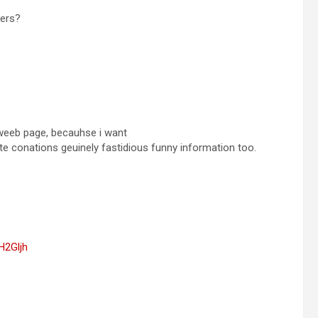
ters?
i weeb page, becauhse i want
tte conations geuinely fastidious funny information too.
H2Gljh