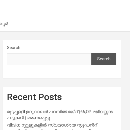
്ലൂർ
Search
Search
Recent Posts
മുട്ടപ്പള്ളി ഉറുവാലൻ പറമ്പിൽ മജീദ് (66,OP മജീദണ്ണൻ
പച്ചക്കറി ) മരണപ്പെട്ടു..
വിവിധ സ്കൂളുകളില്‍ സ്വയാശ്രയ സ്റ്റുഡന്‍റ്