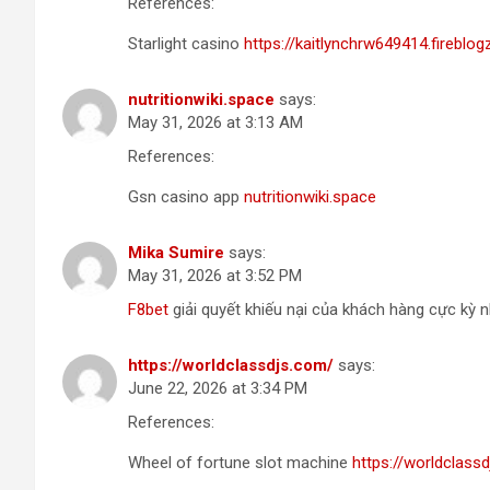
References:
Starlight casino
https://kaitlynchrw649414.fireblo
nutritionwiki.space
says:
May 31, 2026 at 3:13 AM
References:
Gsn casino app
nutritionwiki.space
Mika Sumire
says:
May 31, 2026 at 3:52 PM
F8bet
giải quyết khiếu nại của khách hàng cực kỳ n
https://worldclassdjs.com/
says:
June 22, 2026 at 3:34 PM
References:
Wheel of fortune slot machine
https://worldclass