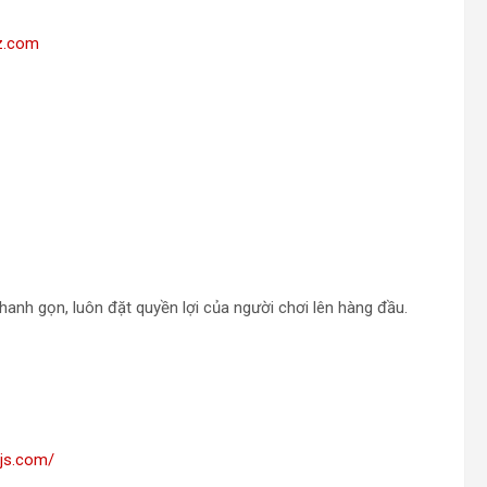
gz.com
hanh gọn, luôn đặt quyền lợi của người chơi lên hàng đầu.
djs.com/