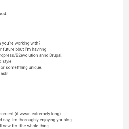
ood.
 you’re working with?
r future bbut I’m havinng
rdpress/B2evolution annd Drupal.
 style
for sometfhing unique.
 ask!
mnment (it wwas extremely long)
d say, I’m thoroughly enjoying yor blog.
ll new tto tthe whole thing.