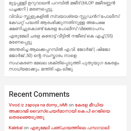
മുട്ടപ്പള്ളി ഉറുവാലൻ പറമ്പിൽ മജീദ് (66,OP മജീദണ്ണൻ
പച്ചക്കറി ) മരണപ്പെട്ടു..
വിവിധ സ്കൂളുകളില്‍ സ്വയാശ്രയ സ്റ്റുഡന്‍റ് പോലീസ്
കേഡറ്റ് പദ്ധതി ആരംഭിക്കുന്നതിനുള്ള അപേക്ഷ
ക്ഷണിച്ചുകൊണ്ട് കേരള പോലീസ് വിജ്ഞാപനം
എരുമേലി ചരള കരോട്ട് വീട്ടിൽ നജീബ് കെ എച്ച് (55)
മരണപ്പെട്ടു.
അന്തരിച്ച ആ​ല​ക്ക​പ്പ​റമ്പിൽ​ എ.​വി. ജോ​ർ​ജ് ( ഷിജോ
ജോർജ് ,50) ന്റെ സംസ്കാരം നാളെ
സഹകരണ മേഖല ശക്തിപ്പെടുത്തി പുതുയുഗ കേരളം
സാധ്യമാക്കും: മന്ത്രി എം ലിജു
Recent Comments
Vivod iz zapoya na domy_ivMt
on
കേരള മീഡിയ
അക്കാദമി വൈസ്ചെയർമാനായി കെ.പി റെജിയെ
തെരഞ്ഞെടുത്തു
Kalebal
on
എരുമേലി പഞ്ചായത്തിലെ പമ്പാവാലി