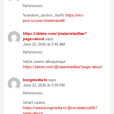
References:
%random_anchor_text%
https://ero-
pics.ru/user/steelmaria8/
https://skiivie.com/@valarielaidlaw?
page=about
says:
June 22, 2026 at 3:45 AM
References:
Isleta casino albuquerque
https://skiivie.com/@valarielaidlaw?page=about
bongmedia.tv
says:
June 22, 2026 at 3:59 PM
References:
Smart casino
https://www.bongmedia.tv/@ceceliaboyd56?
page=about