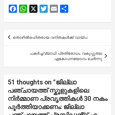
F
W
X
T
E
S
a
h
wi
m
h
ce
at
tt
ail
ar
b
s
er
e
Post
തൊഴില്‍രഹിതരായ വനിതകള്‍ക്ക് വായ്പ
o
A
navigation
o
p
പകർച്ചവ്യാധി പ്രതിരോധം: വകുപ്പുതല
k
p
ഏകോപനയോഗം ചേർന്നു
51 thoughts on “
ജില്ലാ
പഞ്ചായത്ത് സ്കൂളുകളിലെ
നിർമ്മാണ പ്രവൃത്തികൾ 30 നകം
പൂർത്തിയാക്കണം: ജില്ലാ