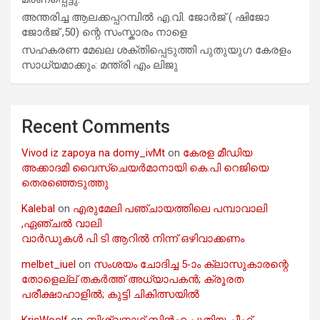
അന്തരിച്ച ആ​ല​ക്ക​പ്പ​റമ്പിൽ​ എ.​വി. ജോ​ർ​ജ് ( ഷിജോ
ജോർജ് ,50) ന്റെ സംസ്കാരം നാളെ
സഹകരണ മേഖല ശക്തിപ്പെടുത്തി പുതുയുഗ കേരളം
സാധ്യമാക്കും: മന്ത്രി എം ലിജു
Recent Comments
Vivod iz zapoya na domy_ivMt
on
കേരള മീഡിയ
അക്കാദമി വൈസ്ചെയർമാനായി കെ.പി റെജിയെ
തെരഞ്ഞെടുത്തു
Kalebal
on
എരുമേലി പഞ്ചായത്തിലെ പമ്പാവാലി
,ഏഞ്ചൽ വാലി
വാർഡുകൾ പി ടി ആറിൽ നിന്ന് ഒഴിവാക്കണം
melbet_iuel
on
സംശയം ചോദിച്ച 5-ാം ക്ലാസുകാരന്റെ
തോളെല്ല് തകർത്ത് അധ്യാപകൻ; ക്രൂരത
പരീക്ഷാഹാളിൽ; കുട്ടി ചികിത്സയിൽ
KrisWoolf
on
ബിശ്വനാഥ് സിൻഹ പുതിയ ചീഫ്