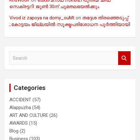
സെക്രട്ടറി: ജൂൺ 30ന് ചുമതലയേൽക്കും
Vivod iz zapoya na domy_ouMt
on
തദ്ദേശ തിരഞ്ഞെടുപ്പ്
;.കോട്ടയം ജില്ലയിൽ സൂക്ഷ്മപരിശോധന പൂർത്തിയായി
S
e
a
r
c
Categories
h
ACCIDENT
(57)
Alappuzha
(54)
ART AND CULTURE
(26)
AWARDS
(15)
Blog
(2)
Business
(103)