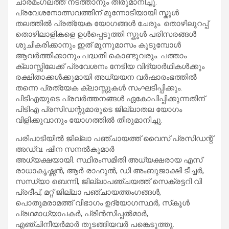
ചാരമംഗലത്ത് നടത്താനും തീരുമാനിച്ചു.
പ്രവേശനോത്സവത്തിന് മുന്നോടിയായി സ്കൂൾ
തലത്തിൽ പ്രത്യേക യോഗങ്ങൾ ചേരും. തൊഴിലുറപ്പ്
തൊഴിലാളികളെ ഉൾപ്പെടുത്തി സ്കൂൾ പരിസരങ്ങൾ
ശുചീകരിക്കാനും ഇത് മൂന്നുമാസം കൂടുമ്പോൾ
ആവർത്തിക്കാനും പദ്ധതി കൊണ്ടുവരും. പത്താം
ക്ലാസ്സിലേക്ക് പ്രവേശനം നേടിയ വിദ്യാർഥികൾക്കും
രക്ഷിതാക്കൾക്കുമായി അധ്യയന വർഷാരംഭത്തിൽ
തന്നെ പ്രത്യേക ക്ലാസ്സുകൾ സംഘടിപ്പിക്കും.
പിടിഎയുടെ പ്രവർത്തനങ്ങൾ ഏകോപിപ്പിക്കുന്നതിന്
പിടിഎ പ്രസിഡന്റുമാരുടെ ജില്ലാതല യോഗം
വിളിക്കുവാനും യോഗത്തിൽ തീരുമാനിച്ചു.
പരിപാടിയിൽ ജില്ലാ പഞ്ചായത്ത് വൈസ് പ്രസിഡന്റ്
അഡ്വ. ഷീന സനല്‍കുമാര്‍
അധ്യക്ഷയായി. സ്ഥിരംസമിതി അധ്യക്ഷരായ എസ്
രാധാകൃഷ്ണന്‍, ആര്‍ രാഹുല്‍, ഡി അംബുജാക്ഷി ടീച്ചര്‍,
സന്ധ്യാ ബെന്നി, ജില്ലാപഞ്ചയത്ത് സെക്രട്ടറി വി
പ്രദീപ്, മറ്റ് ജില്ലാ പഞ്ചായത്തംഗങ്ങൾ,
പൊതുമരാമത്ത് വിഭാഗം ഉദ്യോഗസ്ഥർ, സ്‌കൂള്‍
പ്രഥമാധ്യാപകർ, പ്രിന്‍സിപ്പൽമാര്‍,
എഞ്ചിനീയർമാർ തുടങ്ങിയവര്‍ പങ്കെടുത്തു.