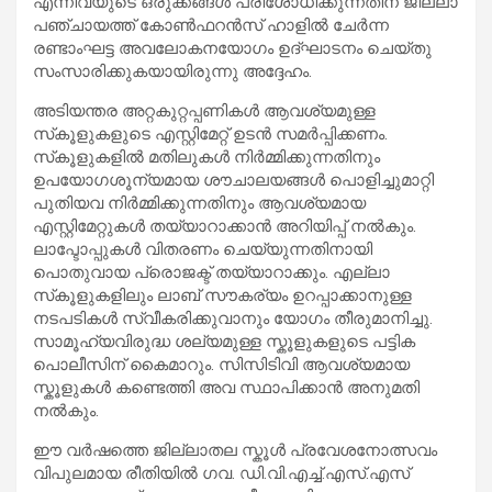
എന്നിവയുടെ ഒരുക്കങ്ങള്‍ പരിശോധിക്കുന്നതിന് ജില്ലാ
പഞ്ചായത്ത് കോൺഫറൻസ് ഹാളിൽ ചേർന്ന
രണ്ടാംഘട്ട അവലോകനയോഗം ഉദ്ഘാടനം ചെയ്തു
സംസാരിക്കുകയായിരുന്നു അദ്ദേഹം.
അടിയന്തര അറ്റകുറ്റപ്പണികൾ ആവശ്യമുള്ള
സ്‌കൂളുകളുടെ എസ്റ്റിമേറ്റ് ഉടൻ സമർപ്പിക്കണം.
സ്‌കൂളുകളിൽ മതിലുകൾ നിർമ്മിക്കുന്നതിനും
ഉപയോഗശൂന്യമായ ശൗചാലയങ്ങൾ പൊളിച്ചുമാറ്റി
പുതിയവ നിർമ്മിക്കുന്നതിനും ആവശ്യമായ
എസ്റ്റിമേറ്റുകൾ തയ്യാറാക്കാൻ അറിയിപ്പ് നൽകും.
ലാപ്ടോപ്പുകൾ വിതരണം ചെയ്യുന്നതിനായി
പൊതുവായ പ്രൊജക്ട് തയ്യാറാക്കും. എല്ലാ
സ്‌കൂളുകളിലും ലാബ് സൗകര്യം ഉറപ്പാക്കാനുള്ള
നടപടികൾ സ്വീകരിക്കുവാനും യോഗം തീരുമാനിച്ചു.
സാമൂഹ്യവിരുദ്ധ ശല്യമുള്ള സ്കൂളുകളുടെ പട്ടിക
പൊലീസിന് കൈമാറും. സിസിടിവി ആവശ്യമായ
സ്കൂളുകൾ കണ്ടെത്തി അവ സ്ഥാപിക്കാൻ അനുമതി
നൽകും.
ഈ വര്‍ഷത്തെ ജില്ലാതല സ്കൂള്‍ പ്രവേശനോത്സവം
വിപുലമായ രീതിയില്‍ ഗവ. ഡി.വി.എച്ച്.എസ്.എസ്