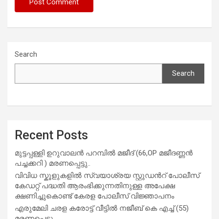
Search
Search
Recent Posts
മുട്ടപ്പള്ളി ഉറുവാലൻ പറമ്പിൽ മജീദ് (66,OP മജീദണ്ണൻ
പച്ചക്കറി ) മരണപ്പെട്ടു..
വിവിധ സ്കൂളുകളില്‍ സ്വയാശ്രയ സ്റ്റുഡന്‍റ് പോലീസ്
കേഡറ്റ് പദ്ധതി ആരംഭിക്കുന്നതിനുള്ള അപേക്ഷ
ക്ഷണിച്ചുകൊണ്ട് കേരള പോലീസ് വിജ്ഞാപനം
എരുമേലി ചരള കരോട്ട് വീട്ടിൽ നജീബ് കെ എച്ച് (55)
മരണപ്പെട്ടു.