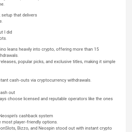
me.
setup that delivers
e.
t I did
ots.
no leans heavily into crypto, offering more than 15
thdrawals.
eleases, popular picks, and exclusive titles, making it simple
stant cash-outs via cryptocurrency withdrawals.
cash out
ways choose licensed and reputable operators like the ones
, Neospin’s cashback system
e most player-friendly options.
onSlots, Bizzo, and Neospin stood out with instant crypto