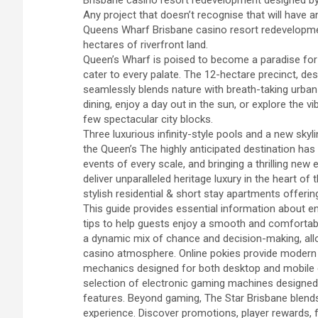
Brisbane casino resort redevelopment designed by
Any project that doesn’t recognise that will have a
Queens Wharf Brisbane casino resort redevelopment
hectares of riverfront land.
Queen’s Wharf is poised to become a paradise for f
cater to every palate. The 12-hectare precinct, de
seamlessly blends nature with breath-taking urban
dining, enjoy a day out in the sun, or explore the vi
few spectacular city blocks.
Three luxurious infinity-style pools and a new sky
the Queen’s The highly anticipated destination has
events of every scale, and bringing a thrilling new
deliver unparalleled heritage luxury in the heart
stylish residential & short stay apartments offering
This guide provides essential information about en
tips to help guests enjoy a smooth and comfortab
a dynamic mix of chance and decision-making, allow
casino atmosphere. Online pokies provide modern
mechanics designed for both desktop and mobile de
selection of electronic gaming machines designed
features. Beyond gaming, The Star Brisbane blends 
experience. Discover promotions, player rewards, f