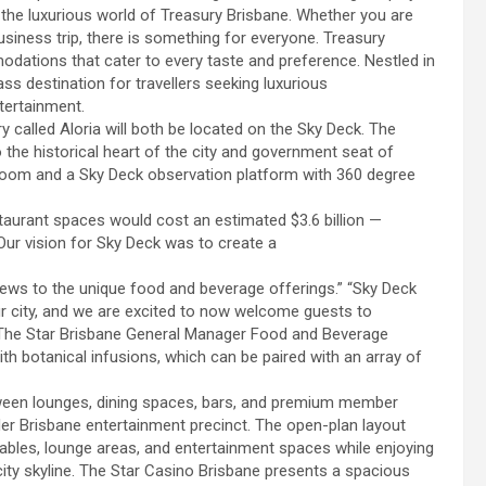
he luxurious world of Treasury Brisbane. Whether you are
usiness trip, there is something for everyone. Treasury
dations that cater to every taste and preference. Nestled in
ass destination for travellers seeking luxurious
tertainment.
y called Aloria will both be located on the Sky Deck. The
to the historical heart of the city and government seat of
lroom and a Sky Deck observation platform with 360 degree
restaurant spaces would cost an estimated $3.6 billion —
“Our vision for Sky Deck was to create a
views to the unique food and beverage offerings.” “Sky Deck
ur city, and we are excited to now welcome guests to
d The Star Brisbane General Manager Food and Beverage
h botanical infusions, which can be paired with an array of
ween lounges, dining spaces, bars, and premium member
ider Brisbane entertainment precinct. The open-plan layout
ables, lounge areas, and entertainment spaces while enjoying
city skyline. The Star Casino Brisbane presents a spacious