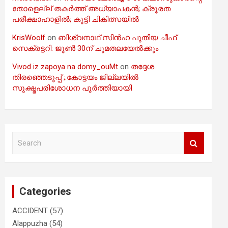
തോളെല്ല് തകർത്ത് അധ്യാപകൻ; ക്രൂരത
പരീക്ഷാഹാളിൽ; കുട്ടി ചികിത്സയിൽ
KrisWoolf
on
ബിശ്വനാഥ് സിൻഹ പുതിയ ചീഫ്
സെക്രട്ടറി: ജൂൺ 30ന് ചുമതലയേൽക്കും
Vivod iz zapoya na domy_ouMt
on
തദ്ദേശ
തിരഞ്ഞെടുപ്പ് ;.കോട്ടയം ജില്ലയിൽ
സൂക്ഷ്മപരിശോധന പൂർത്തിയായി
S
e
a
r
c
Categories
h
ACCIDENT
(57)
Alappuzha
(54)