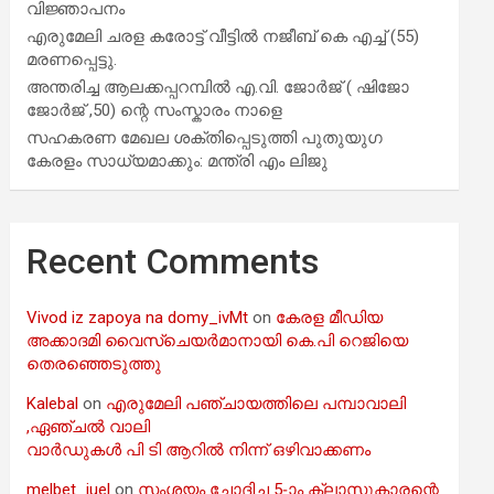
വിജ്ഞാപനം
എരുമേലി ചരള കരോട്ട് വീട്ടിൽ നജീബ് കെ എച്ച് (55)
മരണപ്പെട്ടു.
അന്തരിച്ച ആ​ല​ക്ക​പ്പ​റമ്പിൽ​ എ.​വി. ജോ​ർ​ജ് ( ഷിജോ
ജോർജ് ,50) ന്റെ സംസ്കാരം നാളെ
സഹകരണ മേഖല ശക്തിപ്പെടുത്തി പുതുയുഗ
കേരളം സാധ്യമാക്കും: മന്ത്രി എം ലിജു
Recent Comments
Vivod iz zapoya na domy_ivMt
on
കേരള മീഡിയ
അക്കാദമി വൈസ്ചെയർമാനായി കെ.പി റെജിയെ
തെരഞ്ഞെടുത്തു
Kalebal
on
എരുമേലി പഞ്ചായത്തിലെ പമ്പാവാലി
,ഏഞ്ചൽ വാലി
വാർഡുകൾ പി ടി ആറിൽ നിന്ന് ഒഴിവാക്കണം
melbet_iuel
on
സംശയം ചോദിച്ച 5-ാം ക്ലാസുകാരന്റെ