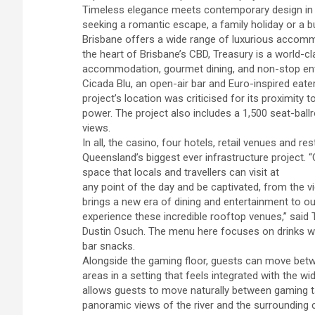
Timeless elegance meets contemporary design in t
seeking a romantic escape, a family holiday or a b
Brisbane offers a wide range of luxurious accommo
the heart of Brisbane’s CBD, Treasury is a world-cl
accommodation, gourmet dining, and non-stop en
Cicada Blu, an open-air bar and Euro-inspired eater
project’s location was criticised for its proximity 
power. The project also includes a 1,500 seat-bal
views.
In all, the casino, four hotels, retail venues and 
Queensland’s biggest ever infrastructure project. 
space that locals and travellers can visit at
any point of the day and be captivated, from the 
brings a new era of dining and entertainment to o
experience these incredible rooftop venues,” sai
Dustin Osuch. The menu here focuses on drinks wit
bar snacks.
Alongside the gaming floor, guests can move bet
areas in a setting that feels integrated with the w
allows guests to move naturally between gaming t
panoramic views of the river and the surrounding 