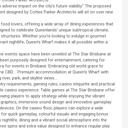
 Cottee Parker Architects.
n adverse impact on the city’s future viability.” The proposed
 designed by Cottee Parker Architects will sit on over nine
ood lovers, offering a wide array of dining experiences that
signed to celebrate Queenlands’ unique subtropical climate,
 structures. Whether you’re looking to indulge in gourmet
brant nightlife, Queen’s Wharf makes it all possible within a
line events space have been unveiled at The Star Brisbane at
 been purposely designed for entertainment, catering for
 era for events in Brisbane. Embracing old world grace to
 of the CBD…. Premium accommodation at Queen’s Wharf with
 river, park, and skyline views….
try requirements, gaming rules, casino etiquette and practical
le casino experience. Table games at The Star Brisbane offer
ing players to apply strategy while enjoying the vibrant
 graphics, immersive sound design and innovative gameplay
vices. On the casino floor, players can explore a wide
 for quick gameplay, colourful visuals and engaging bonus
nightlife, dining and a vibrant social atmosphere into the
ree spins and extra value designed to enhance regular play.