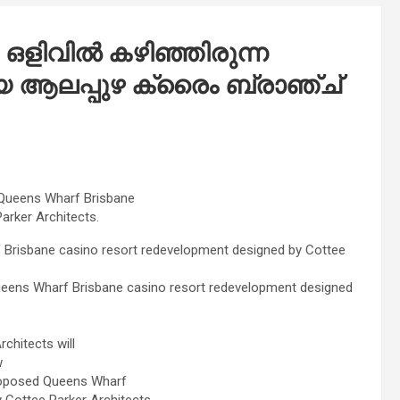
ഒളിവിൽ കഴിഞ്ഞിരുന്ന
യെ ആലപ്പുഴ ക്രൈം ബ്രാഞ്ച്
 Queens Wharf Brisbane
arker Architects.
 Brisbane casino resort redevelopment designed by Cottee
Queens Wharf Brisbane casino resort redevelopment designed
chitects will
w
 proposed Queens Wharf