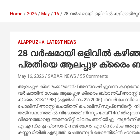
Home
2026
May
16
28 വർഷമായി ഒളിവിൽ കഴിഞ്ഞിരുന്
ALAPPUZHA
LATEST NEWS
28 വർഷമായി ഒളിവിൽ കഴിഞ്ഞി
പ്രതിയെ ആലപ്പുഴ ക്രൈം ബ്ര
May 16, 2026
SABARI NEWS
55 Comments
ആലപ്പുഴ ക്രൈംബ്രാഞ്ച് അന്വേഷിച്ചുവന്ന കള്ളനോട്ട
വർഷത്തിന് ശേഷം ആലപ്പുഴ ക്രൈം ബ്രാഞ്ച് അറസ്റ്റ് ച
ക്രൈം 318/1998) (എൽപി നം 22/2006) നമ്പർ കേസിലെ
പോലീസ് അറസ്റ്റ് ചെയ്തത്. പൊലീസ് സുപ്രണ്ടിന്റെ നിർ
അടിസ്ഥാനത്തിൽ വിദേശത്ത് നിന്നും മേയ് 14ന് തിരു
വിമാനത്താവള അതോറിറ്റി വിവരം അറിയിച്ചു. തുടർന്
എ.എസ്.ഐ പ്രസാദ്, സജിമോൻ, എസ്.സി.പി.ഒ അരുൺര
കസ്റ്റഡിയിൽ എടുത്ത് ചെങ്ങന്നൂർ കോടതിയിൽ ഹാജരാക്