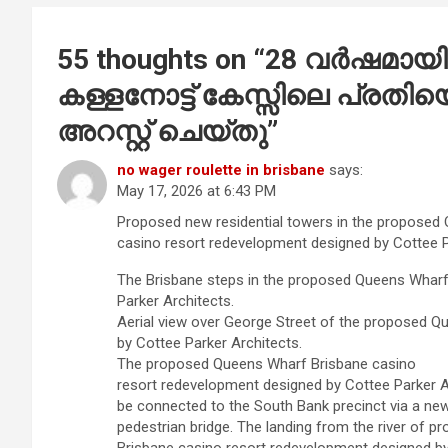
55 thoughts on “
28 വർഷമായി 
കള്ളനോട്ട് കേസ്സിലെ പ്രതി
അറസ്റ്റ് ചെയ്തു
”
no wager roulette in brisbane
says:
May 17, 2026 at 6:43 PM
Proposed new residential towers in the proposed
casino resort redevelopment designed by Cottee P
The Brisbane steps in the proposed Queens Wharf
Parker Architects.
Aerial view over George Street of the proposed 
by Cottee Parker Architects.
The proposed Queens Wharf Brisbane casino
resort redevelopment designed by Cottee Parker Ar
be connected to the South Bank precinct via a ne
pedestrian bridge. The landing from the river of