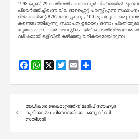
1998 ജൂൺ 29-ാം തീയതി ചെങ്ങന്നൂർ വില്ലേജിൽ മുണ്ട
പ്രവർത്തിച്ചിരുന്ന ലീല ഓഫ്സൈറ്റ് പ്രസ്സ് എന്ന സ്ഥാ
ദിർഹത്തിന്റെ 8762 നോട്ടുകളും, 100 രൂപയുടെ ഒരു ഇന
കണ്ടെടുത്തിരുന്നു. സ്ഥാപന ഉടമയും ഒന്നാം പ്രതിയുമ
കുമാർ എന്നിവരെ അറസ്റ്റ് ചെയ്ത് കോടതിയിൽ നേരത്തെ ഹ
വർഷമായി ഒളിവിൽ കഴിഞ്ഞു വരികയുമായിരുന്നു.
F
W
X
T
E
S
a
h
wi
m
h
ce
at
tt
ail
ar
b
s
er
e
Post
o
A
അധികാര കൈമാറ്റത്തിന് മുൻപ് സൗഹൃദ
navigation
o
p
കൂടിക്കാഴ്ച; പിണറായിയെ കണ്ടു വി.ഡി.
സതീശൻ
k
p