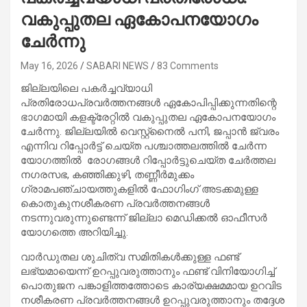
വകുപ്പുതല ഏകോപനയോഗം
ചേർന്നു
May 16, 2026
SABARI NEWS
83 Comments
ജില്ലയിലെ പകർച്ചവ്യാധി
പ്രതിരോധപ്രവർത്തനങ്ങൾ ഏകോപിപ്പിക്കുന്നതിന്റെ
ഭാഗമായി കളക്ട്രേറ്റിൽ വകുപ്പുതല ഏകോപനയോഗം
ചേർന്നു. ജില്ലയിൽ വെസ്റ്റ്നൈൽ പനി, ജപ്പാൻ ജ്വരം
എന്നിവ റിപ്പോർട്ട് ചെയ്ത പശ്ചാത്തലത്തിൽ ചേർന്ന
യോഗത്തിൽ രോഗങ്ങൾ റിപ്പോർട്ടുചെയ്ത ചേർത്തല
നഗരസഭ, കഞ്ഞിക്കുഴി, തണ്ണീർമുക്കം
ഗ്രാമപഞ്ചായത്തുകളിൽ ഫോഗിംഗ് അടക്കമുള്ള
കൊതുകുനശീകരണ പ്രവർത്തനങ്ങൾ
നടന്നുവരുന്നുണ്ടെന്ന് ജില്ലാ മെഡിക്കൽ ഓഫീസർ
യോഗത്തെ അറിയിച്ചു.
വാർഡുതല ശുചിത്വ സമിതികൾക്കുള്ള ഫണ്ട്
ലഭ്യമായെന്ന് ഉറപ്പുവരുത്താനും ഫണ്ട് വിനിയോഗിച്ച്
പൊതുജന പങ്കാളിത്തത്തോടെ കാര്യക്ഷമമായ ഉറവിട
നശീകരണ പ്രവർത്തനങ്ങൾ ഉറപ്പുവരുത്താനും തദ്ദേശ