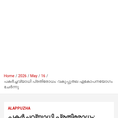
Home
2026
May
16
പകർച്ചവ്യാധി പ്രതിരോധം: വകുപ്പുതല ഏകോപനയോഗം
ചേർന്നു
ALAPPUZHA
പകർച്ചവ്യാധി പ്രതിരോധം: