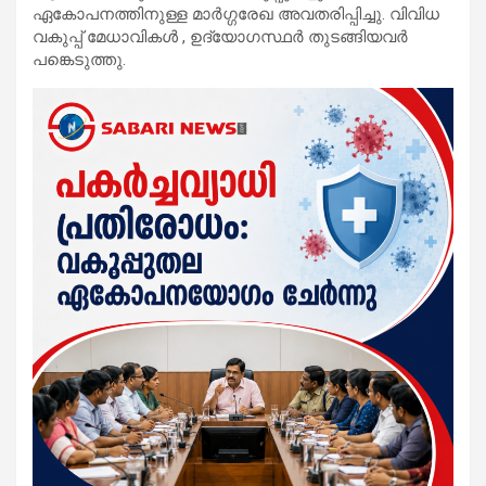
ഏകോപനത്തിനുള്ള മാർഗ്ഗരേഖ അവതരിപ്പിച്ചു. വിവിധ
വകുപ്പ് മേധാവികൾ , ഉദ്യോഗസ്ഥർ തുടങ്ങിയവർ
പങ്കെടുത്തു.