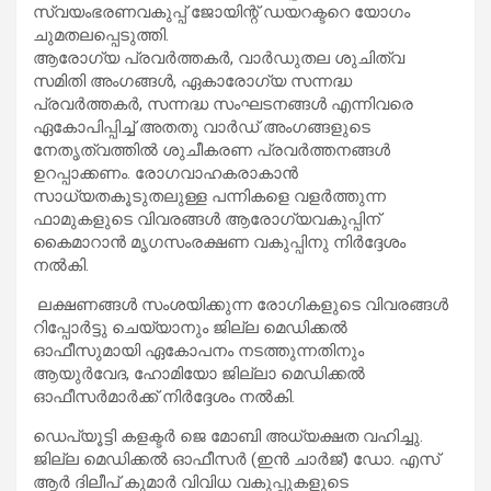
സ്വയംഭരണവകുപ്പ് ജോയിന്റ് ഡയറക്ടറെ യോഗം
ചുമതലപ്പെടുത്തി.
ആരോഗ്യ പ്രവർത്തകർ, വാർഡുതല ശുചിത്വ
സമിതി അംഗങ്ങൾ, ഏകാരോഗ്യ സന്നദ്ധ
പ്രവർത്തകർ, സന്നദ്ധ സംഘടനങ്ങൾ എന്നിവരെ
ഏകോപിപ്പിച്ച് അതതു വാർഡ് അംഗങ്ങളുടെ
നേതൃത്വത്തിൽ ശുചീകരണ പ്രവർത്തനങ്ങൾ
ഉറപ്പാക്കണം. രോഗവാഹകരാകാൻ
സാധ്യതകൂടുതലുള്ള പന്നികളെ വളർത്തുന്ന
ഫാമുകളുടെ വിവരങ്ങൾ ആരോഗ്യവകുപ്പിന്‌
കൈമാറാൻ മൃഗസംരക്ഷണ വകുപ്പിനു നിർദ്ദേശം
നൽകി.
ലക്ഷണങ്ങൾ സംശയിക്കുന്ന രോഗികളുടെ വിവരങ്ങൾ
റിപ്പോർട്ടു ചെയ്യാനും ജില്ല മെഡിക്കൽ
ഓഫീസുമായി ഏകോപനം നടത്തുന്നതിനും
ആയുർവേദ, ഹോമിയോ ജില്ലാ മെഡിക്കൽ
ഓഫീസർമാർക്ക് നിർദ്ദേശം നൽകി.
ഡെപ്യൂട്ടി കളക്ടർ ജെ മോബി അധ്യക്ഷത വഹിച്ചു.
ജില്ല മെഡിക്കൽ ഓഫീസർ (ഇൻ ചാർജ്) ഡോ. എസ്
ആർ ദിലീപ് കുമാർ വിവിധ വകുപ്പുകളുടെ