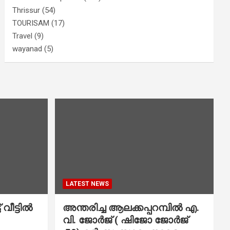
Thrissur
(54)
TOURISAM
(17)
Travel
(9)
wayanad
(5)
LATEST NEWS
വീട്ടിൽ
അന്തരിച്ച ആ​ല​ക്ക​പ്പ​റമ്പിൽ​ എ.​
വി. ജോ​ർ​ജ് ( ഷിജോ ജോർജ്