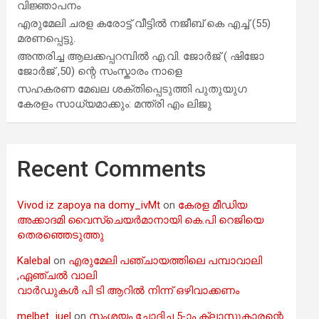
വിജ്ഞാപനം
എരുമേലി ചരള കരോട്ട് വീട്ടിൽ നജീബ് കെ എച്ച് (55)
മരണപ്പെട്ടു.
അന്തരിച്ച ആ​ല​ക്ക​പ്പ​റമ്പിൽ​ എ.​വി. ജോ​ർ​ജ് ( ഷിജോ
ജോർജ് ,50) ന്റെ സംസ്കാരം നാളെ
സഹകരണ മേഖല ശക്തിപ്പെടുത്തി പുതുയുഗ
കേരളം സാധ്യമാക്കും: മന്ത്രി എം ലിജു
Recent Comments
Vivod iz zapoya na domy_ivMt
on
കേരള മീഡിയ
അക്കാദമി വൈസ്ചെയർമാനായി കെ.പി റെജിയെ
തെരഞ്ഞെടുത്തു
Kalebal
on
എരുമേലി പഞ്ചായത്തിലെ പമ്പാവാലി
,ഏഞ്ചൽ വാലി
വാർഡുകൾ പി ടി ആറിൽ നിന്ന് ഒഴിവാക്കണം
melbet_iuel
on
സംശയം ചോദിച്ച 5-ാം ക്ലാസുകാരന്റെ