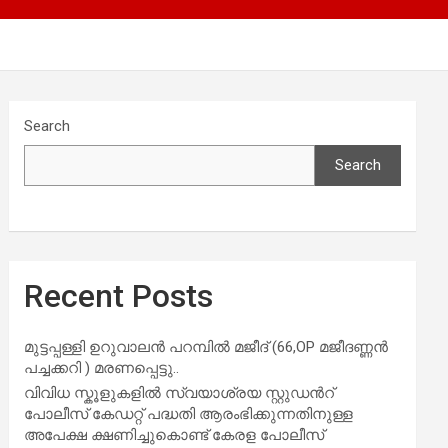
Search
Search
Recent Posts
മുട്ടപ്പള്ളി ഉറുവാലൻ പറമ്പിൽ മജീദ് (66,OP മജീദണ്ണൻ
പച്ചക്കറി ) മരണപ്പെട്ടു..
വിവിധ സ്കൂളുകളില്‍ സ്വയാശ്രയ സ്റ്റുഡന്‍റ്
പോലീസ് കേഡറ്റ് പദ്ധതി ആരംഭിക്കുന്നതിനുള്ള
അപേക്ഷ ക്ഷണിച്ചുകൊണ്ട് കേരള പോലീസ്