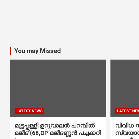
You may Missed
LATEST NEWS
LATEST NE
മുട്ടപ്പള്ളി ഉറുവാലൻ പറമ്പിൽ
വിവിധ സ്
മജീദ് (66,OP മജീദണ്ണൻ പച്ചക്കറി
സ്വയാശ്