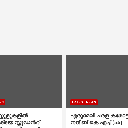
WS
LATEST NEWS
കൂളുകളില്‍
എരുമേലി ചരള കരോട്ട് 
രയ സ്റ്റുഡന്‍റ്
നജീബ് കെ എച്ച് (55)