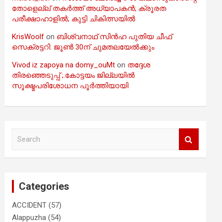
തോളെല്ല് തകർത്ത് അധ്യാപകൻ; ക്രൂരത
പരീക്ഷാഹാളിൽ; കുട്ടി ചികിത്സയിൽ
KrisWoolf
on
ബിശ്വനാഥ് സിൻഹ പുതിയ ചീഫ്
സെക്രട്ടറി: ജൂൺ 30ന് ചുമതലയേൽക്കും
Vivod iz zapoya na domy_ouMt
on
തദ്ദേശ
തിരഞ്ഞെടുപ്പ് ;.കോട്ടയം ജില്ലയിൽ
സൂക്ഷ്മപരിശോധന പൂർത്തിയായി
S
e
a
r
c
Categories
h
ACCIDENT
(57)
Alappuzha
(54)