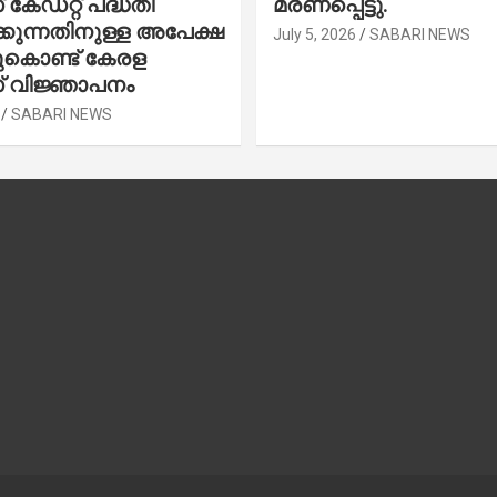
കേഡറ്റ് പദ്ധതി
മരണപ്പെട്ടു.
കുന്നതിനുള്ള അപേക്ഷ
July 5, 2026
SABARI NEWS
ചുകൊണ്ട് കേരള
 വിജ്ഞാപനം
SABARI NEWS