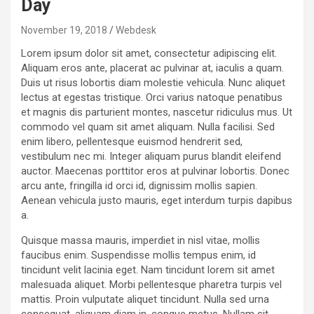
Day
November 19, 2018
Webdesk
Lorem ipsum dolor sit amet, consectetur adipiscing elit.
Aliquam eros ante, placerat ac pulvinar at, iaculis a quam.
Duis ut risus lobortis diam molestie vehicula. Nunc aliquet
lectus at egestas tristique. Orci varius natoque penatibus
et magnis dis parturient montes, nascetur ridiculus mus. Ut
commodo vel quam sit amet aliquam. Nulla facilisi. Sed
enim libero, pellentesque euismod hendrerit sed,
vestibulum nec mi. Integer aliquam purus blandit eleifend
auctor. Maecenas porttitor eros at pulvinar lobortis. Donec
arcu ante, fringilla id orci id, dignissim mollis sapien.
Aenean vehicula justo mauris, eget interdum turpis dapibus
a.
Quisque massa mauris, imperdiet in nisl vitae, mollis
faucibus enim. Suspendisse mollis tempus enim, id
tincidunt velit lacinia eget. Nam tincidunt lorem sit amet
malesuada aliquet. Morbi pellentesque pharetra turpis vel
mattis. Proin vulputate aliquet tincidunt. Nulla sed urna
consequat, aliquam diam in, congue metus. Nullam sit