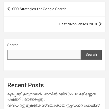
b
s
er
e
Post
SEO Strategies for Google Search
o
A
navigation
o
p
Best Nikon lenses 2018
k
p
Search
Search
Recent Posts
മുട്ടപ്പള്ളി ഉറുവാലൻ പറമ്പിൽ മജീദ് (66,OP മജീദണ്ണൻ
പച്ചക്കറി ) മരണപ്പെട്ടു..
വിവിധ സ്കൂളുകളില്‍ സ്വയാശ്രയ സ്റ്റുഡന്‍റ് പോലീസ്