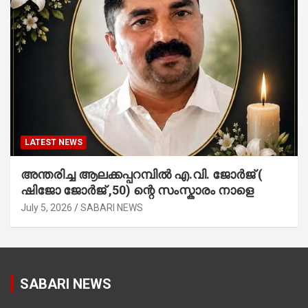
LATEST NEWS
അന്തരിച്ച ആ​ല​ക്ക​പ്പ​റമ്പിൽ​ എ.​വി. ജോ​ർ​ജ് (
ഷിജോ ജോർജ് ,50) ന്റെ സംസ്കാരം നാളെ
July 5, 2026
SABARI NEWS
SABARI NEWS