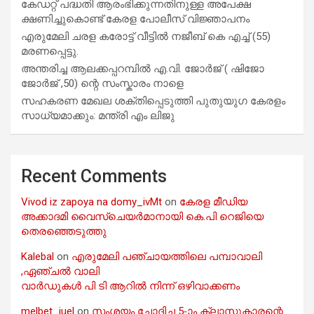
കേഡറ്റ് പദ്ധതി ആരംഭിക്കുന്നതിനുള്ള അപേക്ഷ
ക്ഷണിച്ചുകൊണ്ട് കേരള പോലീസ് വിജ്ഞാപനം
എരുമേലി ചരള കരോട്ട് വീട്ടിൽ നജീബ് കെ എച്ച് (55)
മരണപ്പെട്ടു.
അന്തരിച്ച ആ​ല​ക്ക​പ്പ​റമ്പിൽ​ എ.​വി. ജോ​ർ​ജ് ( ഷിജോ
ജോർജ് ,50) ന്റെ സംസ്കാരം നാളെ
സഹകരണ മേഖല ശക്തിപ്പെടുത്തി പുതുയുഗ കേരളം
സാധ്യമാക്കും: മന്ത്രി എം ലിജു
Recent Comments
Vivod iz zapoya na domy_ivMt
on
കേരള മീഡിയ
അക്കാദമി വൈസ്ചെയർമാനായി കെ.പി റെജിയെ
തെരഞ്ഞെടുത്തു
Kalebal
on
എരുമേലി പഞ്ചായത്തിലെ പമ്പാവാലി
,ഏഞ്ചൽ വാലി
വാർഡുകൾ പി ടി ആറിൽ നിന്ന് ഒഴിവാക്കണം
melbet_iuel
on
സംശയം ചോദിച്ച 5-ാം ക്ലാസുകാരന്റെ