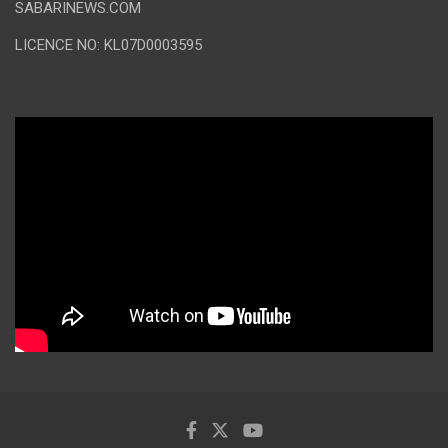
SABARINEWS.COM
LICENCE NO: KL07D0003595