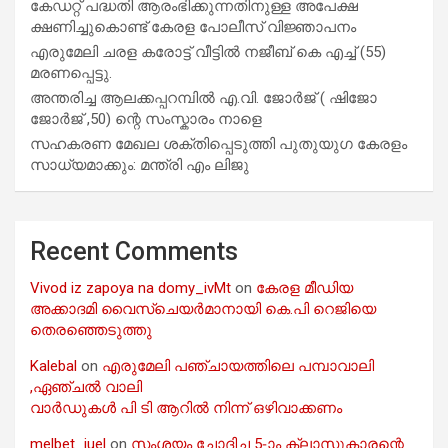
കേഡറ്റ് പദ്ധതി ആരംഭിക്കുന്നതിനുള്ള അപേക്ഷ
ക്ഷണിച്ചുകൊണ്ട് കേരള പോലീസ് വിജ്ഞാപനം
എരുമേലി ചരള കരോട്ട് വീട്ടിൽ നജീബ് കെ എച്ച് (55)
മരണപ്പെട്ടു.
അന്തരിച്ച ആ​ല​ക്ക​പ്പ​റമ്പിൽ​ എ.​വി. ജോ​ർ​ജ് ( ഷിജോ
ജോർജ് ,50) ന്റെ സംസ്കാരം നാളെ
സഹകരണ മേഖല ശക്തിപ്പെടുത്തി പുതുയുഗ കേരളം
സാധ്യമാക്കും: മന്ത്രി എം ലിജു
Recent Comments
Vivod iz zapoya na domy_ivMt
on
കേരള മീഡിയ
അക്കാദമി വൈസ്ചെയർമാനായി കെ.പി റെജിയെ
തെരഞ്ഞെടുത്തു
Kalebal
on
എരുമേലി പഞ്ചായത്തിലെ പമ്പാവാലി
,ഏഞ്ചൽ വാലി
വാർഡുകൾ പി ടി ആറിൽ നിന്ന് ഒഴിവാക്കണം
melbet_iuel
on
സംശയം ചോദിച്ച 5-ാം ക്ലാസുകാരന്റെ