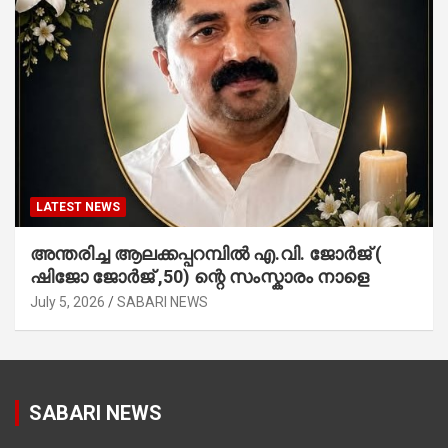
LATEST NEWS
അന്തരിച്ച ആ​ല​ക്ക​പ്പ​റമ്പിൽ​ എ.​വി. ജോ​ർ​ജ് (
ഷിജോ ജോർജ് ,50) ന്റെ സംസ്കാരം നാളെ
July 5, 2026
SABARI NEWS
SABARI NEWS