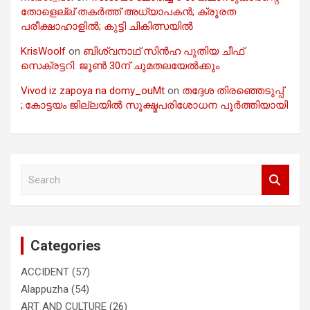
തോളെല്ല് തകർത്ത് അധ്യാപകൻ; ക്രൂരത
പരീക്ഷാഹാളിൽ; കുട്ടി ചികിത്സയിൽ
KrisWoolf
on
ബിശ്വനാഥ് സിൻഹ പുതിയ ചീഫ്
സെക്രട്ടറി: ജൂൺ 30ന് ചുമതലയേൽക്കും
Vivod iz zapoya na domy_ouMt
on
തദ്ദേശ തിരഞ്ഞെടുപ്പ്
;.കോട്ടയം ജില്ലയിൽ സൂക്ഷ്മപരിശോധന പൂർത്തിയായി
S
e
a
r
c
Categories
h
ACCIDENT
(57)
Alappuzha
(54)
ART AND CULTURE
(26)