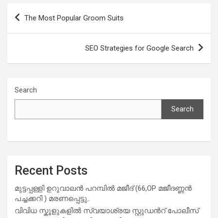
b
s
er
e
Post
The Most Popular Groom Suits
o
A
navigation
o
p
SEO Strategies for Google Search
k
p
Search
Search
Recent Posts
മുട്ടപ്പള്ളി ഉറുവാലൻ പറമ്പിൽ മജീദ് (66,OP മജീദണ്ണൻ
പച്ചക്കറി ) മരണപ്പെട്ടു..
വിവിധ സ്കൂളുകളില്‍ സ്വയാശ്രയ സ്റ്റുഡന്‍റ് പോലീസ്