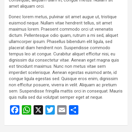
amet aliquam orci.
Donec lorem metus, pulvinar sit amet augue ut, tristique
euismod neque. Nullam vitae hendrerit tellus, sit amet
maximus lorem. Praesent commodo orci ut venenatis
dictum. Pellentesque odio quam, rutrum a mi sed, aliquet
ullamcorper ipsum. Phasellus bibendum elit ligula, sed
placerat diam hendrerit non. Suspendisse commodo
tempus leo at congue. Curabitur aliquet efficitur nisi, eu
dignissim dui consectetur vitae. Aenean eget magna quis
est tincidunt maximus. Nunc non metus vitae sem
imperdiet scelerisque. Aenean egestas euismod ante, id
congue ligula egestas sed. Quisque eros enim, dignissim
non efficitur posuere, viverra in velit. Aliquam ac pretium
sem. Suspendisse fringilla mattis orci in consequat. Mauris
quis nulla sed dui volutpat semper eget at neque.
F
W
X
T
E
S
a
h
wi
m
h
ce
at
tt
ail
ar