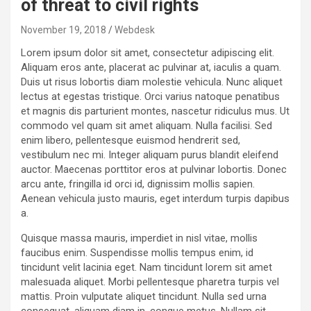
of threat to civil rights
November 19, 2018
Webdesk
Lorem ipsum dolor sit amet, consectetur adipiscing elit.
Aliquam eros ante, placerat ac pulvinar at, iaculis a quam.
Duis ut risus lobortis diam molestie vehicula. Nunc aliquet
lectus at egestas tristique. Orci varius natoque penatibus
et magnis dis parturient montes, nascetur ridiculus mus. Ut
commodo vel quam sit amet aliquam. Nulla facilisi. Sed
enim libero, pellentesque euismod hendrerit sed,
vestibulum nec mi. Integer aliquam purus blandit eleifend
auctor. Maecenas porttitor eros at pulvinar lobortis. Donec
arcu ante, fringilla id orci id, dignissim mollis sapien.
Aenean vehicula justo mauris, eget interdum turpis dapibus
a.
Quisque massa mauris, imperdiet in nisl vitae, mollis
faucibus enim. Suspendisse mollis tempus enim, id
tincidunt velit lacinia eget. Nam tincidunt lorem sit amet
malesuada aliquet. Morbi pellentesque pharetra turpis vel
mattis. Proin vulputate aliquet tincidunt. Nulla sed urna
consequat, aliquam diam in, congue metus. Nullam sit