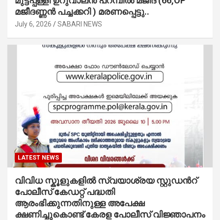
മുട്ടപ്പള്ളി ഉറുവാലൻ പറമ്പിൽ മജീദ് (66,OP
മജീദണ്ണൻ പച്ചക്കറി ) മരണപ്പെട്ടു..
July 6, 2026
SABARI NEWS
LATEST NEWS
വിവിധ സ്കൂളുകളില്‍ സ്വയാശ്രയ സ്റ്റുഡന്‍റ്
പോലീസ് കേഡറ്റ് പദ്ധതി
ആരംഭിക്കുന്നതിനുള്ള അപേക്ഷ
ക്ഷണിച്ചുകൊണ്ട് കേരള പോലീസ് വിജ്ഞാപനം