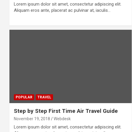
Lorem ipsum dolor sit amet, consectetur adipiscing elit.
Aliquam eros ante, placerat ac pulvinar at, iaculis…
POPULAR
TRAVEL
Step by Step First Time Air Travel Guide
November 19, 2018
Webdesk
Lorem ipsum dolor sit amet, consectetur adipiscing elit.