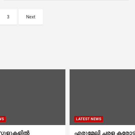
3
Next
WS
LATEST NEWS
കൂളുകളില്‍
എരുമേലി ചരള കരോട്ട് 