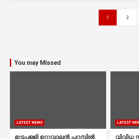
Posts
1
2
navigation
You may Missed
LATEST NEWS
LATEST NE
മുട്ടപ്പള്ളി ഉറുവാലൻ പറമ്പിൽ
വിവിധ സ്