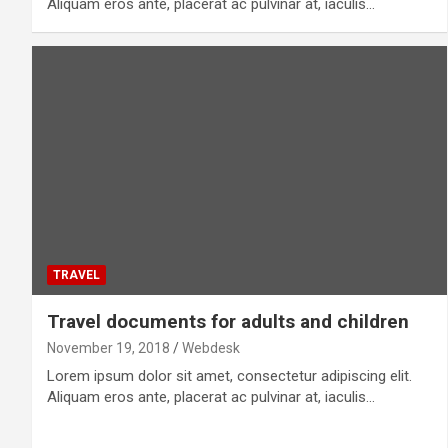
Aliquam eros ante, placerat ac pulvinar at, iaculis…
TRAVEL
Travel documents for adults and children
November 19, 2018
Webdesk
Lorem ipsum dolor sit amet, consectetur adipiscing elit.
Aliquam eros ante, placerat ac pulvinar at, iaculis…