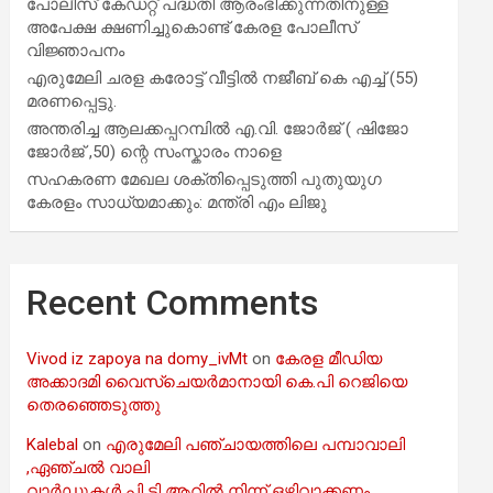
പോലീസ് കേഡറ്റ് പദ്ധതി ആരംഭിക്കുന്നതിനുള്ള
അപേക്ഷ ക്ഷണിച്ചുകൊണ്ട് കേരള പോലീസ്
വിജ്ഞാപനം
എരുമേലി ചരള കരോട്ട് വീട്ടിൽ നജീബ് കെ എച്ച് (55)
മരണപ്പെട്ടു.
അന്തരിച്ച ആ​ല​ക്ക​പ്പ​റമ്പിൽ​ എ.​വി. ജോ​ർ​ജ് ( ഷിജോ
ജോർജ് ,50) ന്റെ സംസ്കാരം നാളെ
സഹകരണ മേഖല ശക്തിപ്പെടുത്തി പുതുയുഗ
കേരളം സാധ്യമാക്കും: മന്ത്രി എം ലിജു
Recent Comments
Vivod iz zapoya na domy_ivMt
on
കേരള മീഡിയ
അക്കാദമി വൈസ്ചെയർമാനായി കെ.പി റെജിയെ
തെരഞ്ഞെടുത്തു
Kalebal
on
എരുമേലി പഞ്ചായത്തിലെ പമ്പാവാലി
,ഏഞ്ചൽ വാലി
വാർഡുകൾ പി ടി ആറിൽ നിന്ന് ഒഴിവാക്കണം