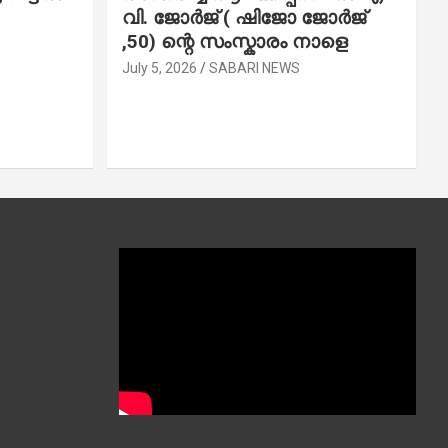
വി. ജോ​ർ​ജ് ( ഷിജോ ജോർജ്
,50) ന്റെ സംസ്കാരം നാളെ
July 5, 2026
SABARI NEWS