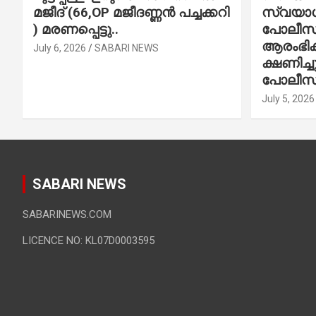
മജീദ് (66,OP മജീദണ്ണൻ പച്ചക്കറി
സ്വയാശ്
) മരണപ്പെട്ടു..
പോലീസ് 
ആരംഭിക്
July 6, 2026
SABARI NEWS
ക്ഷണിച്
പോലീസ്
July 5, 2026
SABARI NEWS
SABARINEWS.COM
LICENCE NO: KL07D0003595