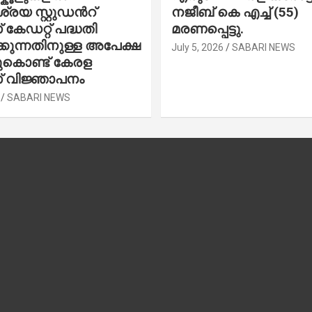
രയ സ്റ്റുഡന്‍റ്
നജീബ് കെ എച്ച് (55)
കേഡറ്റ് പദ്ധതി
മരണപ്പെട്ടു.
കുന്നതിനുള്ള അപേക്ഷ
July 5, 2026
SABARI NEWS
ചുകൊണ്ട് കേരള
 വിജ്ഞാപനം
SABARI NEWS