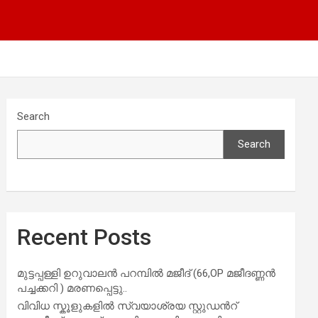
Search
Search
Recent Posts
മുട്ടപ്പള്ളി ഉറുവാലൻ പറമ്പിൽ മജീദ് (66,OP മജീദണ്ണൻ
പച്ചക്കറി ) മരണപ്പെട്ടു..
വിവിധ സ്കൂളുകളില്‍ സ്വയാശ്രയ സ്റ്റുഡന്‍റ്