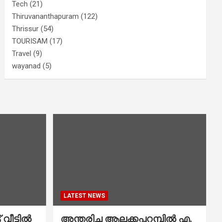
Tech
(21)
Thiruvananthapuram
(122)
Thrissur
(54)
TOURISAM
(17)
Travel
(9)
wayanad
(5)
LATEST NEWS
വീട്ടിൽ
അന്തരിച്ച ആ​ല​ക്ക​പ്പ​റമ്പിൽ​ എ.​