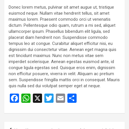
Donec lorem metus, pulvinar sit amet augue ut, tristique
euismod neque. Nullam vitae hendrerit tellus, sit amet
maximus lorem. Praesent commodo orci ut venenatis
dictum. Pellentesque odio quam, rutrum a mi sed, aliquet
ullamcorper ipsum. Phasellus bibendum elit ligula, sed
placerat diam hendrerit non. Suspendisse commodo
tempus leo at congue. Curabitur aliquet efficitur nisi, eu
dignissim dui consectetur vitae. Aenean eget magna quis
est tincidunt maximus. Nunc non metus vitae sem
imperdiet scelerisque. Aenean egestas euismod ante, id
congue ligula egestas sed. Quisque eros enim, dignissim
non efficitur posuere, viverra in velit. Aliquam ac pretium
sem. Suspendisse fringilla mattis orci in consequat. Mauris
quis nulla sed dui volutpat semper eget at neque.
F
W
X
T
E
S
a
h
wi
m
h
ce
at
tt
ail
ar
b
s
er
e
Post