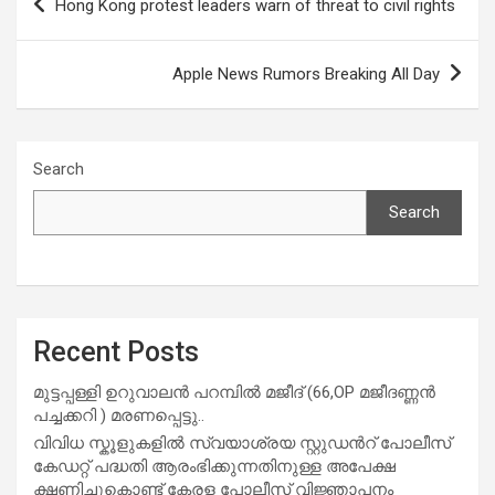
Hong Kong protest leaders warn of threat to civil rights
o
A
navigation
o
p
Apple News Rumors Breaking All Day
k
p
Search
Search
Recent Posts
മുട്ടപ്പള്ളി ഉറുവാലൻ പറമ്പിൽ മജീദ് (66,OP മജീദണ്ണൻ
പച്ചക്കറി ) മരണപ്പെട്ടു..
വിവിധ സ്കൂളുകളില്‍ സ്വയാശ്രയ സ്റ്റുഡന്‍റ് പോലീസ്
കേഡറ്റ് പദ്ധതി ആരംഭിക്കുന്നതിനുള്ള അപേക്ഷ
ക്ഷണിച്ചുകൊണ്ട് കേരള പോലീസ് വിജ്ഞാപനം