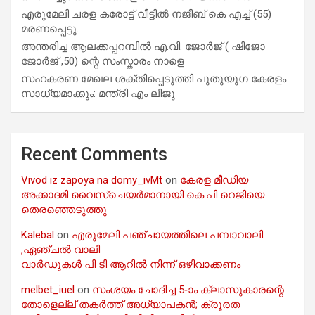
എരുമേലി ചരള കരോട്ട് വീട്ടിൽ നജീബ് കെ എച്ച് (55)
മരണപ്പെട്ടു.
അന്തരിച്ച ആ​ല​ക്ക​പ്പ​റമ്പിൽ​ എ.​വി. ജോ​ർ​ജ് ( ഷിജോ
ജോർജ് ,50) ന്റെ സംസ്കാരം നാളെ
സഹകരണ മേഖല ശക്തിപ്പെടുത്തി പുതുയുഗ കേരളം
സാധ്യമാക്കും: മന്ത്രി എം ലിജു
Recent Comments
Vivod iz zapoya na domy_ivMt
on
കേരള മീഡിയ
അക്കാദമി വൈസ്ചെയർമാനായി കെ.പി റെജിയെ
തെരഞ്ഞെടുത്തു
Kalebal
on
എരുമേലി പഞ്ചായത്തിലെ പമ്പാവാലി
,ഏഞ്ചൽ വാലി
വാർഡുകൾ പി ടി ആറിൽ നിന്ന് ഒഴിവാക്കണം
melbet_iuel
on
സംശയം ചോദിച്ച 5-ാം ക്ലാസുകാരന്റെ
തോളെല്ല് തകർത്ത് അധ്യാപകൻ; ക്രൂരത