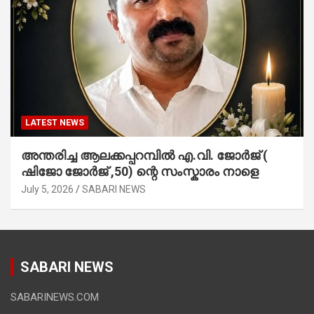
LATEST NEWS
അന്തരിച്ച ആ​ല​ക്ക​പ്പ​റമ്പിൽ​ എ.​വി. ജോ​ർ​ജ് (
ഷിജോ ജോർജ് ,50) ന്റെ സംസ്കാരം നാളെ
July 5, 2026
SABARI NEWS
SABARI NEWS
SABARINEWS.COM