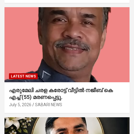
LATEST NEWS
എരുമേലി ചരള കരോട്ട് വീട്ടിൽ നജീബ് കെ
എച്ച് (55) മരണപ്പെട്ടു.
July 5, 2026
SABARI NEWS