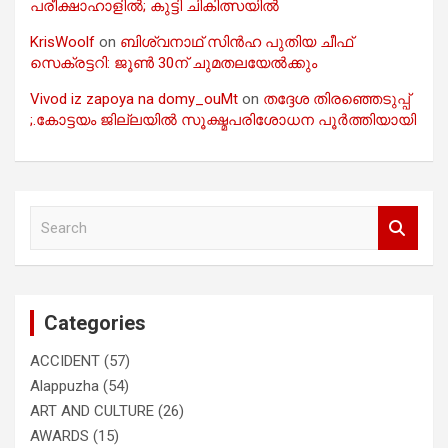
പരീക്ഷാഹാളിൽ; കുട്ടി ചികിത്സയിൽ
KrisWoolf
on
ബിശ്വനാഥ് സിൻഹ പുതിയ ചീഫ്
സെക്രട്ടറി: ജൂൺ 30ന് ചുമതലയേൽക്കും
Vivod iz zapoya na domy_ouMt
on
തദ്ദേശ തിരഞ്ഞെടുപ്പ്
;.കോട്ടയം ജില്ലയിൽ സൂക്ഷ്മപരിശോധന പൂർത്തിയായി
S
e
a
r
c
Categories
h
ACCIDENT
(57)
Alappuzha
(54)
ART AND CULTURE
(26)
AWARDS
(15)