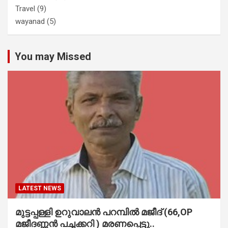
Travel
(9)
wayanad
(5)
You may Missed
LATEST NEWS
മുട്ടപ്പള്ളി ഉറുവാലൻ പറമ്പിൽ മജീദ് (66,OP
മജീദണ്ണൻ പച്ചക്കറി ) മരണപ്പെട്ടു..