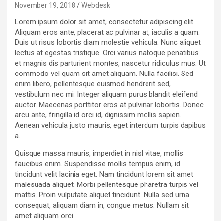
November 19, 2018
Webdesk
Lorem ipsum dolor sit amet, consectetur adipiscing elit.
Aliquam eros ante, placerat ac pulvinar at, iaculis a quam.
Duis ut risus lobortis diam molestie vehicula. Nunc aliquet
lectus at egestas tristique. Orci varius natoque penatibus
et magnis dis parturient montes, nascetur ridiculus mus. Ut
commodo vel quam sit amet aliquam. Nulla facilisi. Sed
enim libero, pellentesque euismod hendrerit sed,
vestibulum nec mi. Integer aliquam purus blandit eleifend
auctor. Maecenas porttitor eros at pulvinar lobortis. Donec
arcu ante, fringilla id orci id, dignissim mollis sapien.
Aenean vehicula justo mauris, eget interdum turpis dapibus
a.
Quisque massa mauris, imperdiet in nisl vitae, mollis
faucibus enim. Suspendisse mollis tempus enim, id
tincidunt velit lacinia eget. Nam tincidunt lorem sit amet
malesuada aliquet. Morbi pellentesque pharetra turpis vel
mattis. Proin vulputate aliquet tincidunt. Nulla sed urna
consequat, aliquam diam in, congue metus. Nullam sit
amet aliquam orci.