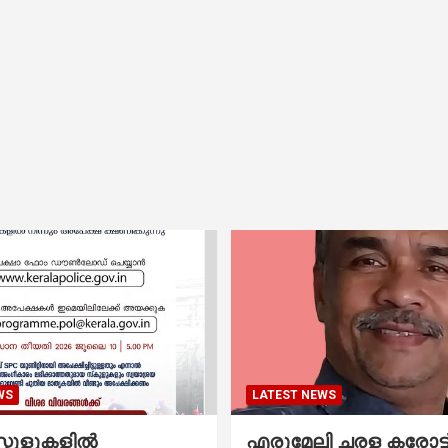
WS
LATEST NEWS
കൂളുകളില്‍
എരുമേലി ചരള കരോട്ട് 