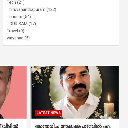
Tech
(21)
Thiruvananthapuram
(122)
Thrissur
(54)
TOURISAM
(17)
Travel
(9)
wayanad
(5)
LATEST NEWS
വീട്ടിൽ
അന്തരിച്ച ആ​ല​ക്ക​പ്പ​റമ്പിൽ​ എ.​