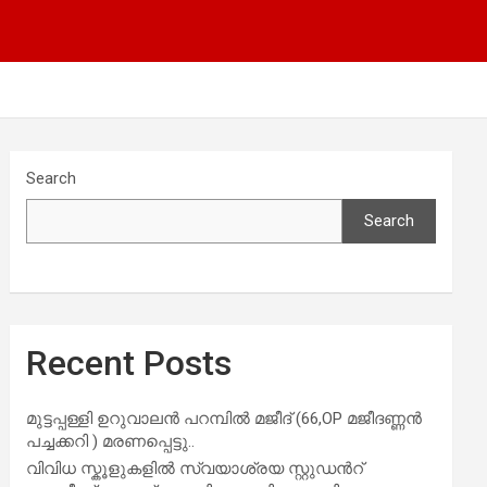
Search
Search
Recent Posts
മുട്ടപ്പള്ളി ഉറുവാലൻ പറമ്പിൽ മജീദ് (66,OP മജീദണ്ണൻ
പച്ചക്കറി ) മരണപ്പെട്ടു..
വിവിധ സ്കൂളുകളില്‍ സ്വയാശ്രയ സ്റ്റുഡന്‍റ്