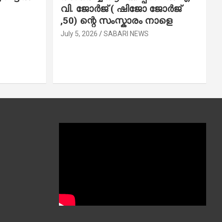
വി. ജോ​ർ​ജ് ( ഷിജോ ജോർജ്
,50) ന്റെ സംസ്കാരം നാളെ
July 5, 2026
SABARI NEWS