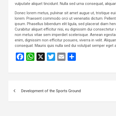
vulputate aliquet tincidunt. Nulla sed urna consequat, aliqu
Donec lorem metus, pulvinar sit amet augue ut, tristique eu
lorem. Praesent commodo orci ut venenatis dictum. Pellent
ipsum. Phasellus bibendum elit ligula, sed placerat diam 
Curabitur aliquet efficitur nisi, eu dignissim dui consectet
non metus vitae sem imperdiet scelerisque. Aenean egestas
enim, dignissim non efficitur posuere, viverra in velit. Aliqu
consequat. Mauris quis nulla sed dui volutpat semper eget 
F
W
X
T
E
S
a
h
wi
m
h
ce
at
tt
ail
ar
b
s
er
e
Post
o
A
Development of the Sports Ground
navigation
o
p
k
p