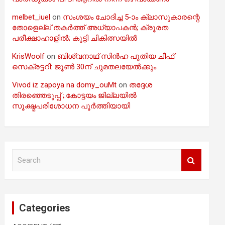
melbet_iuel
on
സംശയം ചോദിച്ച 5-ാം ക്ലാസുകാരന്റെ
തോളെല്ല് തകർത്ത് അധ്യാപകൻ; ക്രൂരത
പരീക്ഷാഹാളിൽ; കുട്ടി ചികിത്സയിൽ
KrisWoolf
on
ബിശ്വനാഥ് സിൻഹ പുതിയ ചീഫ്
സെക്രട്ടറി: ജൂൺ 30ന് ചുമതലയേൽക്കും
Vivod iz zapoya na domy_ouMt
on
തദ്ദേശ
തിരഞ്ഞെടുപ്പ് ;.കോട്ടയം ജില്ലയിൽ
സൂക്ഷ്മപരിശോധന പൂർത്തിയായി
S
e
a
r
c
Categories
h