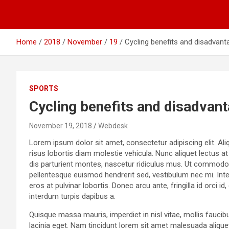
Home
2018
November
19
Cycling benefits and disadvant
SPORTS
Cycling benefits and disadvan
November 19, 2018
Webdesk
Lorem ipsum dolor sit amet, consectetur adipiscing elit. Aliq
risus lobortis diam molestie vehicula. Nunc aliquet lectus a
dis parturient montes, nascetur ridiculus mus. Ut commodo v
pellentesque euismod hendrerit sed, vestibulum nec mi. Inte
eros at pulvinar lobortis. Donec arcu ante, fringilla id orci 
interdum turpis dapibus a.
Quisque massa mauris, imperdiet in nisl vitae, mollis faucib
lacinia eget. Nam tincidunt lorem sit amet malesuada aliquet