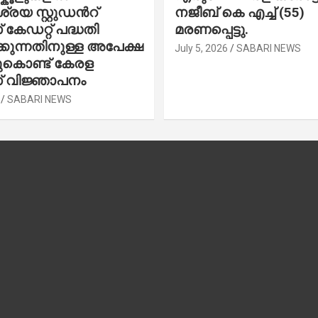
രയ സ്റ്റുഡന്‍റ്
നജീബ് കെ എച്ച് (55)
കേഡറ്റ് പദ്ധതി
മരണപ്പെട്ടു.
കുന്നതിനുള്ള അപേക്ഷ
July 5, 2026
SABARI NEWS
ചുകൊണ്ട് കേരള
 വിജ്ഞാപനം
SABARI NEWS