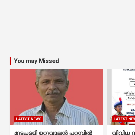
You may Missed
LATEST NEWS
LATEST NE
മുട്ടപ്പള്ളി ഉറുവാലൻ പറമ്പിൽ
വിവിധ സ്