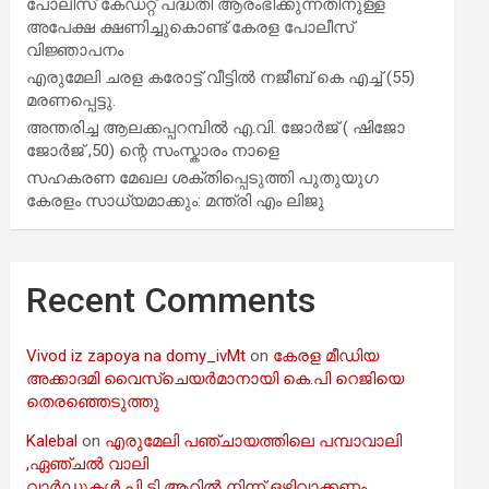
പോലീസ് കേഡറ്റ് പദ്ധതി ആരംഭിക്കുന്നതിനുള്ള
അപേക്ഷ ക്ഷണിച്ചുകൊണ്ട് കേരള പോലീസ്
വിജ്ഞാപനം
എരുമേലി ചരള കരോട്ട് വീട്ടിൽ നജീബ് കെ എച്ച് (55)
മരണപ്പെട്ടു.
അന്തരിച്ച ആ​ല​ക്ക​പ്പ​റമ്പിൽ​ എ.​വി. ജോ​ർ​ജ് ( ഷിജോ
ജോർജ് ,50) ന്റെ സംസ്കാരം നാളെ
സഹകരണ മേഖല ശക്തിപ്പെടുത്തി പുതുയുഗ
കേരളം സാധ്യമാക്കും: മന്ത്രി എം ലിജു
Recent Comments
Vivod iz zapoya na domy_ivMt
on
കേരള മീഡിയ
അക്കാദമി വൈസ്ചെയർമാനായി കെ.പി റെജിയെ
തെരഞ്ഞെടുത്തു
Kalebal
on
എരുമേലി പഞ്ചായത്തിലെ പമ്പാവാലി
,ഏഞ്ചൽ വാലി
വാർഡുകൾ പി ടി ആറിൽ നിന്ന് ഒഴിവാക്കണം