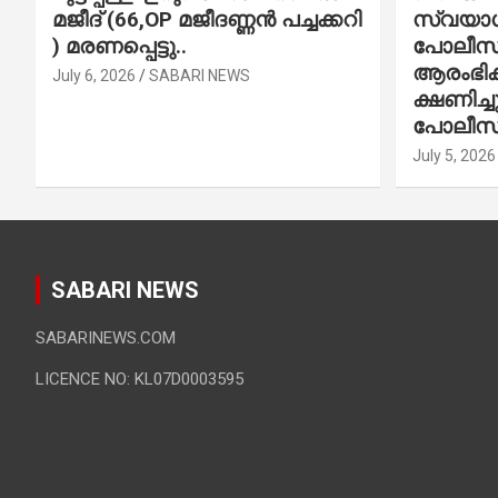
മജീദ് (66,OP മജീദണ്ണൻ പച്ചക്കറി
സ്വയാശ്
) മരണപ്പെട്ടു..
പോലീസ് 
ആരംഭിക്
July 6, 2026
SABARI NEWS
ക്ഷണിച്
പോലീസ്
July 5, 2026
SABARI NEWS
SABARINEWS.COM
LICENCE NO: KL07D0003595