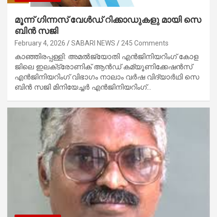
മൂ​ന്ന് ഗി​ന്ന​സ് വേ​ൾ​ഡ് റി​ക്കാ​ഡു​ക​ളു​ മാ​യി സെ​
ബി​ൻ സ​ജി
February 4, 2026
SABARI NEWS
245 Comments
കാ​ഞ്ഞി​ര​പ്പ​ള്ളി: അ​മ​ൽ​ജ്യോ​തി എ​ൻ​ജി​നി​യ​റിം​ഗ് കോ​ള​
ജി​ലെ ഇ​ല‌​ക്‌​ട്രോ​ണി​ക് ആ​ൻ​ഡ് ക​മ്യൂ​ണി​ക്കേ​ഷ​ൻ​സ്
എ​ൻ​ജി​നി​യ​റിം​ഗ് വി​ഭാ​ഗം നാ​ലാം വ​ർ​ഷ വി​ദ്യാ​ർ​ഥി സെ​
ബി​ൻ സ​ജി മി​നി​യേ​ച്ച​ർ എ​ൻ​ജി​നി​യ​റിം​ഗ്…