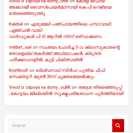
Vivod iz zapoya na domy_ivMt
on
കേരള മീഡിയ
അക്കാദമി വൈസ്ചെയർമാനായി കെ.പി റെജിയെ
തെരഞ്ഞെടുത്തു
Kalebal
on
എരുമേലി പഞ്ചായത്തിലെ പമ്പാവാലി
,ഏഞ്ചൽ വാലി
വാർഡുകൾ പി ടി ആറിൽ നിന്ന് ഒഴിവാക്കണം
melbet_iuel
on
സംശയം ചോദിച്ച 5-ാം ക്ലാസുകാരന്റെ
തോളെല്ല് തകർത്ത് അധ്യാപകൻ; ക്രൂരത
പരീക്ഷാഹാളിൽ; കുട്ടി ചികിത്സയിൽ
KrisWoolf
on
ബിശ്വനാഥ് സിൻഹ പുതിയ ചീഫ്
സെക്രട്ടറി: ജൂൺ 30ന് ചുമതലയേൽക്കും
Vivod iz zapoya na domy_ouMt
on
തദ്ദേശ തിരഞ്ഞെടുപ്പ്
;.കോട്ടയം ജില്ലയിൽ സൂക്ഷ്മപരിശോധന പൂർത്തിയായി
S
e