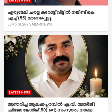
LATEST NEWS
എരുമേലി ചരള കരോട്ട് വീട്ടിൽ നജീബ് കെ
എച്ച് (55) മരണപ്പെട്ടു.
July 5, 2026
SABARI NEWS
LATEST NEWS
അന്തരിച്ച ആ​ല​ക്ക​പ്പ​റമ്പിൽ​ എ.​വി. ജോ​ർ​ജ് (
ഷിജോ ജോർജ് ,50) ന്റെ സംസ്കാരം നാളെ