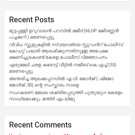
Recent Posts
മുട്ടപ്പള്ളി ഉറുവാലൻ പറമ്പിൽ മജീദ് (66,OP മജീദണ്ണൻ
പച്ചക്കറി ) മരണപ്പെട്ടു..
വിവിധ സ്കൂളുകളില്‍ സ്വയാശ്രയ സ്റ്റുഡന്‍റ് പോലീസ്
കേഡറ്റ് പദ്ധതി ആരംഭിക്കുന്നതിനുള്ള അപേക്ഷ
ക്ഷണിച്ചുകൊണ്ട് കേരള പോലീസ് വിജ്ഞാപനം
എരുമേലി ചരള കരോട്ട് വീട്ടിൽ നജീബ് കെ എച്ച് (55)
മരണപ്പെട്ടു.
അന്തരിച്ച ആ​ല​ക്ക​പ്പ​റമ്പിൽ​ എ.​വി. ജോ​ർ​ജ് ( ഷിജോ
ജോർജ് ,50) ന്റെ സംസ്കാരം നാളെ
സഹകരണ മേഖല ശക്തിപ്പെടുത്തി പുതുയുഗ കേരളം
സാധ്യമാക്കും: മന്ത്രി എം ലിജു
Recent Comments