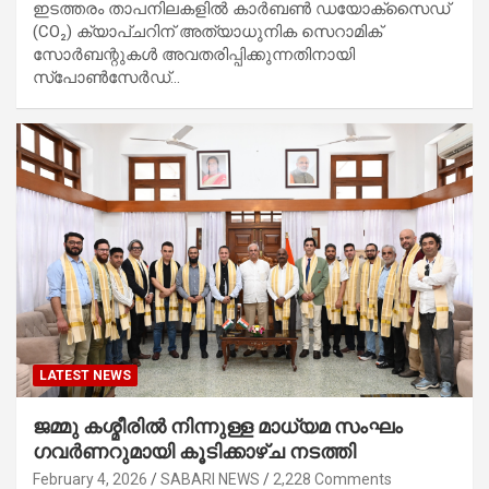
ഇടത്തരം താപനിലകളിൽ കാർബൺ ഡയോക്സൈഡ്
(CO₂) ക്യാപ്‌ചറിന് അത്യാധുനിക സെറാമിക്
സോർബന്റുകൾ അവതരിപ്പിക്കുന്നതിനായി
സ്പോൺസേർഡ്…
LATEST NEWS
ജമ്മു കശ്മീരില്‍ നിന്നുള്ള മാധ്യമ സംഘം
ഗവര്‍ണറുമായി കൂടിക്കാഴ്ച നടത്തി
February 4, 2026
SABARI NEWS
2,228 Comments