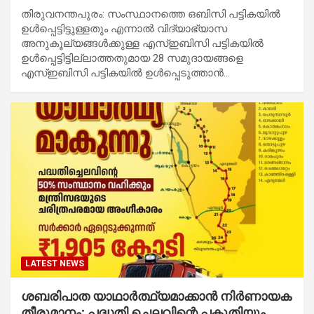
തിരുവനന്തപുരം: സംസ്ഥാനത്തെ ഒബിസി പട്ടികയിൽ
ഉൾപ്പെട്ടിട്ടുള്ളതും എന്നാൽ വിദ്യാഭ്യാസ
അനുകൂല്യങ്ങൾക്കുള്ള എസ്ഇബിസി പട്ടികയിൽ
ഉൾപ്പെട്ടിട്ടില്ലാത്തതുമായ 28 സമുദായങ്ങളെ
എസ്ഇബിസി പട്ടികയിൽ ഉൾപ്പെടുത്താൻ…
LATEST NEWS
ശബരിപാത യാഥാർത്ഥ്യമാക്കാൻ നിർണായക
തീരുമാനം; പദ്ധതി ചെലവിന്റെ പകുതിയും