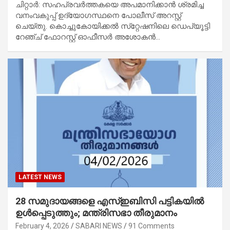
ചിറ്റാർ: സഹപ്രവർത്തകയെ അപമാനിക്കാൻ ശ്രമിച്ച
വനംവകുപ്പ് ഉദ്യോഗസ്ഥനെ പോലീസ് അറസ്റ്റ്
ചെയ്തു. കൊച്ചുകോയിക്കൽ സ്‌റ്റേഷനിലെ ഡെപ്യൂട്ടി
റേഞ്ച് ഫോറസ്റ്റ് ഓഫീസർ അശോകൻ…
LATEST NEWS
28 സമുദായങ്ങളെ എസ്ഇബിസി പട്ടികയിൽ
ഉൾപ്പെടുത്തും; മന്ത്രിസഭാ തീരുമാനം
February 4, 2026
SABARI NEWS
91 Comments