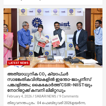
LATEST NEWS
അത്യാധുനിക CO₂ ക്യാപ്‌ചർ
സാങ്കേതികവിദ്യകളിൽ ഇന്തോ-ജാപ്പനീസ്
പങ്കാളിത്തം; കൈകോർത്ത് CSIR–NIISTയും
നോറിറ്റേക്ക് കമ്പനി ലിമിറ്റഡും
February 4, 2026
SABARI NEWS
9 Comments
തിരുവനന്തപുരം : 04 ഫെബ്രുവരി 2026ഉയർന്ന‌,