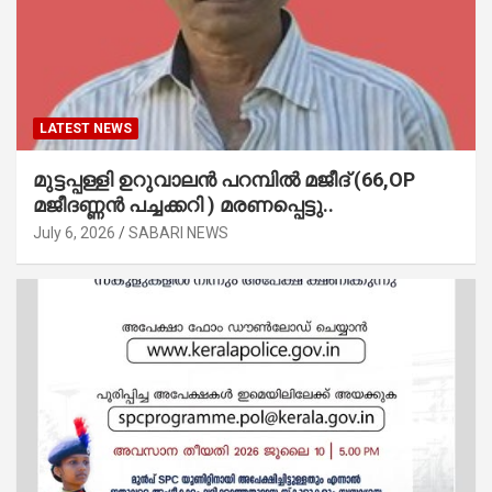
LATEST NEWS
മുട്ടപ്പള്ളി ഉറുവാലൻ പറമ്പിൽ മജീദ് (66,OP
മജീദണ്ണൻ പച്ചക്കറി ) മരണപ്പെട്ടു..
July 6, 2026
SABARI NEWS