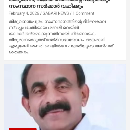
സംസ്ഥാന സർക്കാർ വഹിക്കും
February 4, 2026
SABARI NEWS
1 Comment
തിരുവനന്തപുരം: സംസ്ഥാനത്തിന്റെ ദീർഘകാല
സ്വപ്നപദ്ധതിയായ ശബരി റെയിൽ
യാഥാർത്ഥ്യമാക്കുന്നതിനായി നിർണായക
തീരുമാനമെടുത്ത് മന്ത്രിസഭായോ​ഗം. അങ്കമാലി-
എരുമേലി ശബരി റെയിൽവേ പദ്ധതിയുടെ അൻപത്
ശതമാനം…