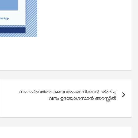
സഹപ്രവർത്തകയെ അപമാനിക്കാൻ ശ്രമിച്ച
വനം ഉദ്യോഗസ്ഥൻ അറസ്റ്റിൽ