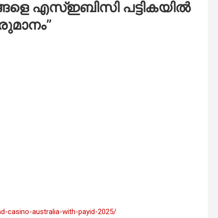
്ങളെ എസ്ഇബിസി പട്ടികയിൽ
ീരുമാനം
”
nd-casino-australia-with-payid-2025/