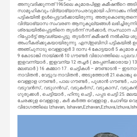
അനുവദിക്കുന്നത് 1965ലെ കുമാരപിള്ള കമീഷൻ്റെ അട
സാമൂഹികവും വിദ്യാഭ്യാസപരവുമായി പിന്നാക്കം നിൽ
പട്ടികയിൽ ഉൾപ്പെട്ടവർക്കായിരുന്നു. അതുകൊണ്ടുതന്
വിദ്യാഭ്യാസ സംവരണ ആനുകൂല്യങ്ങൾ ലഭിച്ചിരുന്നില
ശ്രദ്ധയിൽപ്പെട്ടതിനെ തുടർന്ന് സർക്കാർ, സംസ്ഥാന പ
റിപ്പോർട്ട് ആവശ്യപ്പെട്ടു. തുടർന്ന് കമീഷൻ നൽകിയ
അംഗീകരിക്കുകയായിരുന്നു. എസ്ഇബിസി പട്ടികയിൽ ഉൾപ
അഞ്ചുനാടു വെള്ളാളർ 3 ദാസ 4 കോട്ടയാർ 5 കുമാര ക്ഷ
9 കോടാങ്കി നായ്ക്കൻ 10 ഗൗണ്ടർ വിഭാഗത്തിലെ പുലവ 
ഇളവന്ന്യാർ , ഇളവന്യ 12 തച്ചർ ( മരപ്പണിക്കാരായ )
മലബാർ ) 16 കമ്മാറ 17 . ചെട്ടികൾ – മൗണ്ടാടൻ – ഇടനാ
നാവിതൻ , വേട്ടുവ നാവിതൻ , അടുത്തോൻ 21.കൊങ്കു വെള
വെള്ളാള ഗൗണ്ടർ , പാല ഗൗണ്ടർ , പൂശാൻ ഗൗണ്ടർ , പാല
വടുവൻസ് , വടുഗൻഡ് , വടുകർസ് , വടുകാസ് , വടുകൻസ
ഗുരുക്കൾ , ചെട്ടിയാർ , ഹിന്ദു ചെട്ടി , പപ്പട ചെട്ടി 2
ചേരക്കുള വെള്ളാള , കർ കർത്ത വെള്ളാള , ചോഴിയ വെ
വിഭാഗത്തിലെ Izhavan, Ishavan,Ezhavan,Ezhuva,Izhuva,Ishuva