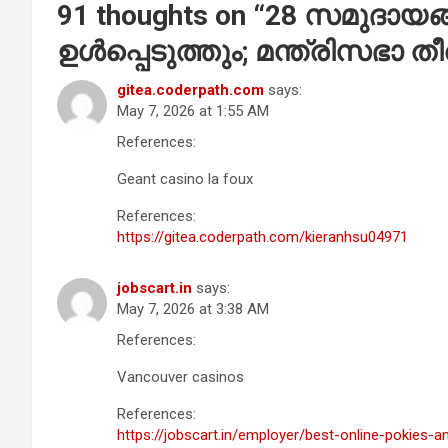
91 thoughts on “
28 സമുദായങ
ഉൾപ്പെടുത്തും; മന്ത്രിസഭാ ത
gitea.coderpath.com
says:
May 7, 2026 at 1:55 AM
References:
Geant casino la foux
References:
https://gitea.coderpath.com/kieranhsu04971
jobscart.in
says:
May 7, 2026 at 3:38 AM
References:
Vancouver casinos
References:
https://jobscart.in/employer/best-online-pokies-a