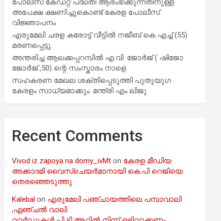
പോലീസ് കേഡറ്റ് പദ്ധതി ആരംഭിക്കുന്നതിനുള്ള
അപേക്ഷ ക്ഷണിച്ചുകൊണ്ട് കേരള പോലീസ്
വിജ്ഞാപനം
എരുമേലി ചരള കരോട്ട് വീട്ടിൽ നജീബ് കെ എച്ച് (55)
മരണപ്പെട്ടു.
അന്തരിച്ച ആ​ല​ക്ക​പ്പ​റമ്പിൽ​ എ.​വി. ജോ​ർ​ജ് ( ഷിജോ
ജോർജ് ,50) ന്റെ സംസ്കാരം നാളെ
സഹകരണ മേഖല ശക്തിപ്പെടുത്തി പുതുയുഗ
കേരളം സാധ്യമാക്കും: മന്ത്രി എം ലിജു
Recent Comments
Vivod iz zapoya na domy_ivMt
on
കേരള മീഡിയ
അക്കാദമി വൈസ്ചെയർമാനായി കെ.പി റെജിയെ
തെരഞ്ഞെടുത്തു
Kalebal
on
എരുമേലി പഞ്ചായത്തിലെ പമ്പാവാലി
,ഏഞ്ചൽ വാലി
വാർഡുകൾ പി ടി ആറിൽ നിന്ന് ഒഴിവാക്കണം