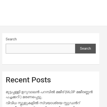
Search
Search
Recent Posts
മുട്ടപ്പള്ളി ഉറുവാലൻ പറമ്പിൽ മജീദ് (66,OP മജീദണ്ണൻ
പച്ചക്കറി ) മരണപ്പെട്ടു..
വിവിധ സ്കൂളുകളില്‍ സ്വയാശ്രയ സ്റ്റുഡന്‍റ്