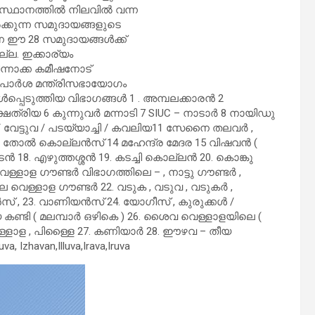
ിസ്ഥാനത്തിൽ നിലവിൽ വന്ന
ക്കുന്ന സമുദായങ്ങളുടെ
നെ ഈ 28 സമുദായങ്ങൾക്ക്
്ല. ഇക്കാര്യം
ിന്നാക്ക കമീഷനോട്
 ശുപാർശ മന്ത്രിസഭായോഗം
്പെടുത്തിയ വിഭാ​ഗങ്ങൾ 1 . അമ്പലക്കാരൻ 2
ത്രിയ 6 കുന്നുവർ മന്നാടി 7 SIUC – നാടാർ 8 നായിഡു
/ വേട്ടുവ / പടയ്യാച്ചി / കവലിയ11 സേനൈ തലവർ ,
 13 തോൽ കൊല്ലൻസ് 14 മഹേന്ദ്ര മേദര 15 വിഷവൻ (
ടൻ 18. എഴുത്തശ്ശൻ 19. കടച്ചി കൊല്ലൻ 20. കൊങ്കു
്ളാള ഗൗണ്ടർ വിഭാഗത്തിലെ – , നാട്ടു ഗൗണ്ടർ ,
 വെള്ളാള ഗൗണ്ടർ 22. വടുക , വടുവ , വടുകർ ,
് , 23. വാണിയൻസ് 24. യോഗീസ് , കുരുക്കൾ /
5. മലയ കണ്ടി ( മലമ്പാർ ഒഴികെ ) 26. ശൈവ വെള്ളാളയിലെ (
ള്ളാള , പിള്ളൈ 27. കണിയാർ 28. ഈഴവ – തീയ
, Izhavan,Illuva,Irava,Iruva