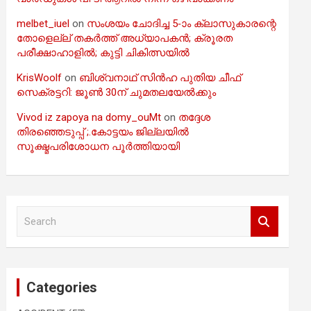
melbet_iuel
on
സംശയം ചോദിച്ച 5-ാം ക്ലാസുകാരന്റെ
തോളെല്ല് തകർത്ത് അധ്യാപകൻ; ക്രൂരത
പരീക്ഷാഹാളിൽ; കുട്ടി ചികിത്സയിൽ
KrisWoolf
on
ബിശ്വനാഥ് സിൻഹ പുതിയ ചീഫ്
സെക്രട്ടറി: ജൂൺ 30ന് ചുമതലയേൽക്കും
Vivod iz zapoya na domy_ouMt
on
തദ്ദേശ
തിരഞ്ഞെടുപ്പ് ;.കോട്ടയം ജില്ലയിൽ
സൂക്ഷ്മപരിശോധന പൂർത്തിയായി
S
e
a
r
c
Categories
h