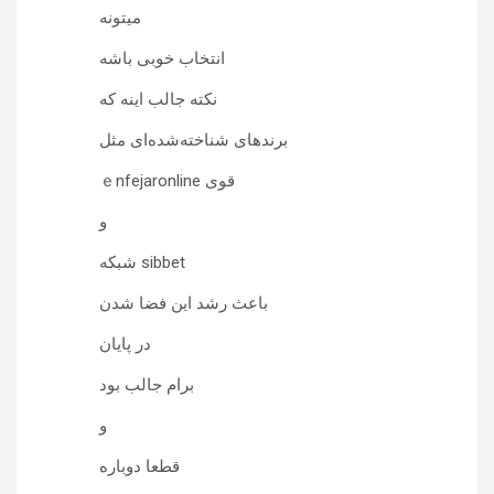
میتونه
انتخاب خوبی باشه
نکته جالب اینه که
برندهای شناخته‌شده‌ای مثل
ｅnfejaronline قوی
و
شبکه sibbet
باعث رشد این فضا شدن
در پایان
برام جالب بود
و
قطعا دوباره