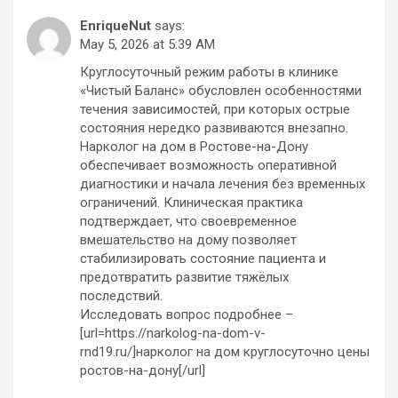
EnriqueNut
says:
May 5, 2026 at 5:39 AM
Круглосуточный режим работы в клинике
«Чистый Баланс» обусловлен особенностями
течения зависимостей, при которых острые
состояния нередко развиваются внезапно.
Нарколог на дом в Ростове-на-Дону
обеспечивает возможность оперативной
диагностики и начала лечения без временных
ограничений. Клиническая практика
подтверждает, что своевременное
вмешательство на дому позволяет
стабилизировать состояние пациента и
предотвратить развитие тяжёлых
последствий.
Исследовать вопрос подробнее –
[url=https://narkolog-na-dom-v-
rnd19.ru/]нарколог на дом круглосуточно цены
ростов-на-дону[/url]