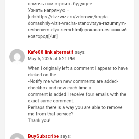
помочь нам строить будущее.
Узнать напрямую –
[url=https://dizzwizz.ru/zdorovie/kogda-
domashniy-vizit-vracha-stanovitsya-razumnym-
resheniem-dlya-semi.html]прокапаться нижний
новгород[/url]
Kafe88 link alternatif
says:
May 5, 2026 at 5:21 PM
When I originally left a comment I appear to have
clicked on the
-Notify me when new comments are added-
checkbox and now each time a
comment is added I receive four emails with the
exact same comment.
Perhaps there is a way you are able to remove
me from that service?
Thank you!
BuySubscribe
says: