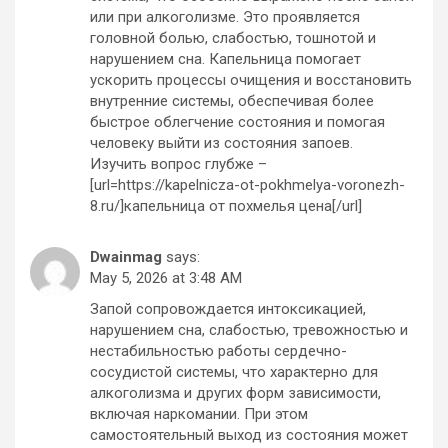
или при алкоголизме. Это проявляется
головной болью, слабостью, тошнотой и
нарушением сна. Капельница помогает
ускорить процессы очищения и восстановить
внутренние системы, обеспечивая более
быстрое облегчение состояния и помогая
человеку выйти из состояния запоев.
Изучить вопрос глубже –
[url=https://kapelnicza-ot-pokhmelya-voronezh-
8.ru/]капельница от похмелья цена[/url]
Dwainmag
says:
May 5, 2026 at 3:48 AM
Запой сопровождается интоксикацией,
нарушением сна, слабостью, тревожностью и
нестабильностью работы сердечно-
сосудистой системы, что характерно для
алкоголизма и других форм зависимости,
включая наркомании. При этом
самостоятельный выход из состояния может