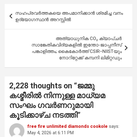
b
s
er
e
Post
സഹപ്രവർത്തകയെ അപമാനിക്കാൻ ശ്രമിച്ച വനം
o
A
navigation
ഉദ്യോഗസ്ഥൻ അറസ്റ്റിൽ
o
p
k
p
അത്യാധുനിക CO₂ ക്യാപ്‌ചർ
സാങ്കേതികവിദ്യകളിൽ ഇന്തോ-ജാപ്പനീസ്
പങ്കാളിത്തം; കൈകോർത്ത് CSIR–NIISTയും
നോറിറ്റേക്ക് കമ്പനി ലിമിറ്റഡും
2,228 thoughts on “
ജമ്മു
കശ്മീരില്‍ നിന്നുള്ള മാധ്യമ
സംഘം ഗവര്‍ണറുമായി
കൂടിക്കാഴ്ച നടത്തി
”
free fire unlimited diamonds cookole
says:
May 4, 2026 at 6:11 PM