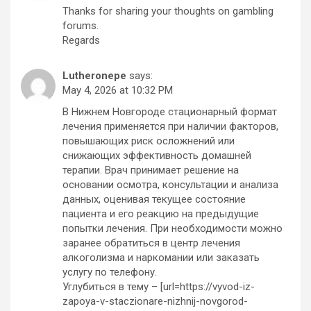
Thanks for sharing your thoughts on gambling
forums.
Regards
Lutheronepe
says:
May 4, 2026 at 10:32 PM
В Нижнем Новгороде стационарный формат
лечения применяется при наличии факторов,
повышающих риск осложнений или
снижающих эффективность домашней
терапии. Врач принимает решение на
основании осмотра, консультации и анализа
данных, оценивая текущее состояние
пациента и его реакцию на предыдущие
попытки лечения. При необходимости можно
заранее обратиться в центр лечения
алкоголизма и наркомании или заказать
услугу по телефону.
Углубиться в тему – [url=https://vyvod-iz-
zapoya-v-staczionare-nizhnij-novgorod-