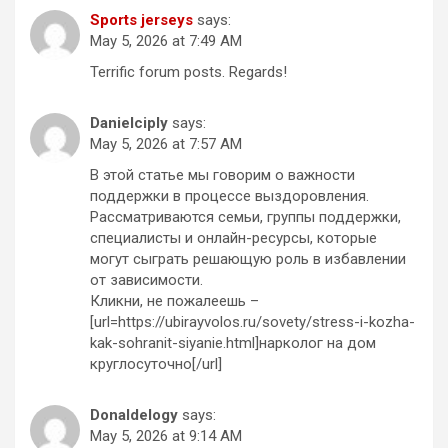
Sports jerseys
says:
May 5, 2026 at 7:49 AM
Terrific forum posts. Regards!
Danielciply
says:
May 5, 2026 at 7:57 AM
В этой статье мы говорим о важности
поддержки в процессе выздоровления.
Рассматриваются семьи, группы поддержки,
специалисты и онлайн-ресурсы, которые
могут сыграть решающую роль в избавлении
от зависимости.
Кликни, не пожалеешь –
[url=https://ubirayvolos.ru/sovety/stress-i-kozha-
kak-sohranit-siyanie.html]нарколог на дом
круглосуточно[/url]
Donaldelogy
says:
May 5, 2026 at 9:14 AM