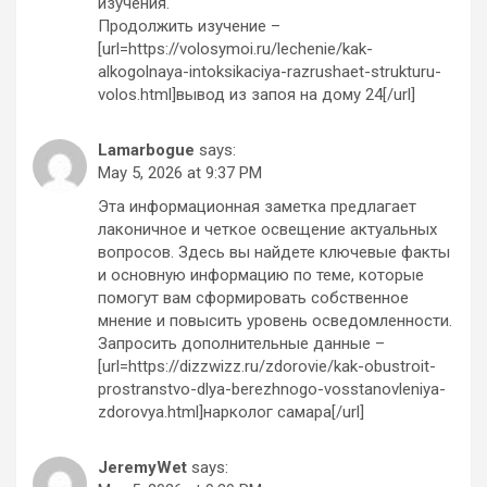
изучения.
Продолжить изучение –
[url=https://volosymoi.ru/lechenie/kak-
alkogolnaya-intoksikaciya-razrushaet-strukturu-
volos.html]вывод из запоя на дому 24[/url]
Lamarbogue
says:
May 5, 2026 at 9:37 PM
Эта информационная заметка предлагает
лаконичное и четкое освещение актуальных
вопросов. Здесь вы найдете ключевые факты
и основную информацию по теме, которые
помогут вам сформировать собственное
мнение и повысить уровень осведомленности.
Запросить дополнительные данные –
[url=https://dizzwizz.ru/zdorovie/kak-obustroit-
prostranstvo-dlya-berezhnogo-vosstanovleniya-
zdorovya.html]нарколог самара[/url]
JeremyWet
says: