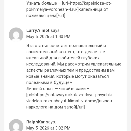
Узнать больше – [url=https://kapelnicza-ot-
pokhmelya-voronezh-4.ru/]капельница от
похмелья цена[/url]
LarryAlmot
says:
May 5, 2026 at 1:40 PM
Эта статья сочетает познавательный и
занимательный контент, что делает ее
идеальной для любителей глубоких
исследований. Мы рассмотрим увлекательные
аспекты различных тем и предоставим вам
новые знания, которые могут оказаться
полезными в будущем.
Личный опыт — читайте сами –
[url=https://catsway.ru/kak-vrednye-privychki-
vladelca-razrushayut-klimat-v-dome/]вызов
нарколога на дом запой[/url]
RalphKar
says:
May 5, 2026 at 3:02 PM