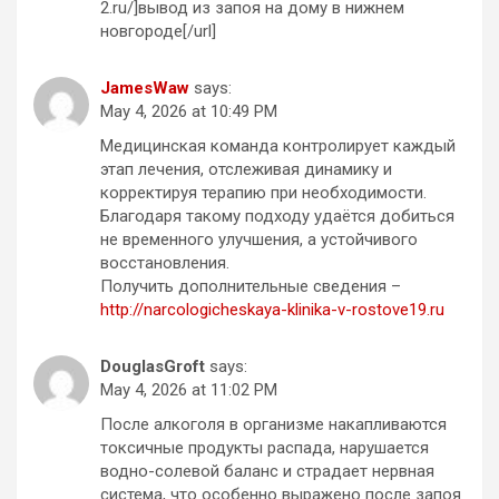
2.ru/]вывод из запоя на дому в нижнем
новгороде[/url]
JamesWaw
says:
May 4, 2026 at 10:49 PM
Медицинская команда контролирует каждый
этап лечения, отслеживая динамику и
корректируя терапию при необходимости.
Благодаря такому подходу удаётся добиться
не временного улучшения, а устойчивого
восстановления.
Получить дополнительные сведения –
http://narcologicheskaya-klinika-v-rostove19.ru
DouglasGroft
says:
May 4, 2026 at 11:02 PM
После алкоголя в организме накапливаются
токсичные продукты распада, нарушается
водно-солевой баланс и страдает нервная
система, что особенно выражено после запоя