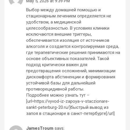
May 5, 2026 at 9:39 PM
Выбор между домашней помощью и
стационарным лечением определяется не
удобством, а медицинской
целесообразностью. В условиях клиники
исключаются внешние триггеры,
обеспечивается изоляция от источников
алкоголя и создается контролируемая среда,
где терапевтические решения принимаются на
основе объективных показателей. Такой
подход критически важен для
предотвращения осложнений, минимизации
дискомфорта абстиненции и формирования
устойчивой базы для дальнейшей
противорецидивной работы.
Подробнее можно узнать тут –
[url=https://vyvod-iz-zapoya-v-staczionare-
sankt-peterburg-20.ru/]быстрый вывод из
запоя в стационаре в санкт-петербурге[/url]
JamesTroum
says: