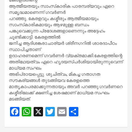
കേരളത്തിന്റെ
ആത്മീയതയും സാംസ്‌കാരിക പാരമ്പര്യവും ഏറെ
സമൃദ്ധമാണെന്ന് ഗവര്‍ണര്‍
പറഞ്ഞു. കേരളവും കശ്മീരും ആത്മീയമായും
സാംസ്‌കാരികമായും ആഴമുള്ള ബന്ധം
പങ്കുവെക്കുന്ന പ്രദേശങ്ങളാണെന്നും അദ്ദേഹം
ചൂണ്ടിക്കാട്ടി. കേരളത്തില്‍
ജനിച്ച ആദിശങ്കരാചാര്യര്‍ ശ്രീനഗറില്‍ ശാരദാപീഠം
സ്ഥാപിച്ചതാണ്
ഉദാഹരണമെന്ന് ഗവര്‍ണര്‍ വ്യക്തമാക്കി.കേരളത്തിന്റെ
അതിഥേയത്വം ഏറെ ഹൃദയസ്പര്‍ശിയായിരുന്നുവെന്ന്
മാധ്യമ സംഘം
അഭിപ്രായപ്പെട്ടു. ശുചിത്വം, മികച്ച ഗതാഗത
സൗകര്യങ്ങള്‍ തുടങ്ങിയവ കേരളത്തെ
മാതൃകാപരമാക്കുന്നതായും അവര്‍ പറഞ്ഞു.ഗവര്‍ണറെ
കശ്മീരിലേക്ക് ക്ഷണിച്ച ശേഷമാണ് മാധ്യമ സംഘം
മടങ്ങിയത്.
F
W
X
T
E
S
a
h
wi
m
h
ce
at
tt
ail
ar