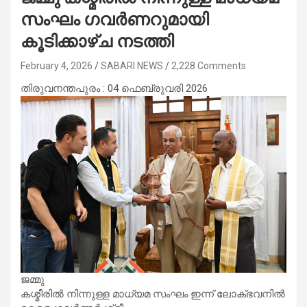
സംഘം ഗവര്‍ണറുമായി
കൂടിക്കാഴ്ച നടത്തി
February 4, 2026
SABARI NEWS
2,228 Comments
തിരുവനന്തപുരം : 04 ഫെബ്രുവരി 2026
ജമ്മു
കശ്മീരില്‍ നിന്നുള്ള മാധ്യമ സംഘം ഇന്ന് ലോക്ഭവനില്‍