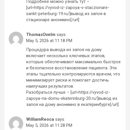
Подробнее можно узнать тут –
[url=https://vyvod-iz-zapoya-v-staczionare-
sankt-peterburg-19.ru/]вывод из запоя в
стационаре анонимно[/url]
ThomasOvelm
says:
May 5, 2026 at 11:18 PM
Процедура вывода из запоя на дому
включает несколько ключевых этапов,
которые обеспечивают максимально быстрое
и безопасное восстановление пациента. Эти
этапы тщательно контролируются врачом, что
минимизирует риски и помогает достичь
наилучших результатов.
Разобраться лучше – [url=https://vyvod-iz-
zapoya-na-domu-ekaterinburg-20.ru/]вывод из
запоя на дому анонимно в екатеринбурге[/url]
WilliamReoca
says:
May 5, 2026 at 11:28 PM