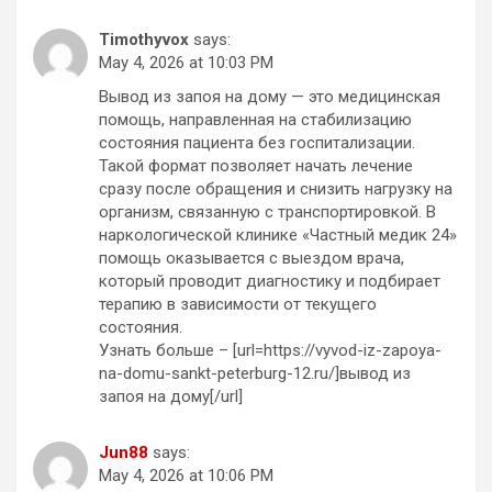
Timothyvox
says:
May 4, 2026 at 10:03 PM
Вывод из запоя на дому — это медицинская
помощь, направленная на стабилизацию
состояния пациента без госпитализации.
Такой формат позволяет начать лечение
сразу после обращения и снизить нагрузку на
организм, связанную с транспортировкой. В
наркологической клинике «Частный медик 24»
помощь оказывается с выездом врача,
который проводит диагностику и подбирает
терапию в зависимости от текущего
состояния.
Узнать больше – [url=https://vyvod-iz-zapoya-
na-domu-sankt-peterburg-12.ru/]вывод из
запоя на дому[/url]
Jun88
says:
May 4, 2026 at 10:06 PM