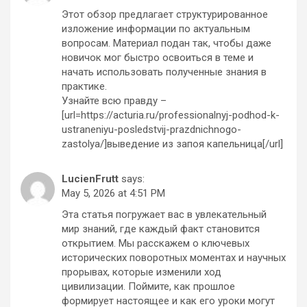
Этот обзор предлагает структурированное
изложение информации по актуальным
вопросам. Материал подан так, чтобы даже
новичок мог быстро освоиться в теме и
начать использовать полученные знания в
практике.
Узнайте всю правду –
[url=https://acturia.ru/professionalnyj-podhod-k-
ustraneniyu-posledstvij-prazdnichnogo-
zastolya/]выведение из запоя капельница[/url]
LucienFrutt
says:
May 5, 2026 at 4:51 PM
Эта статья погружает вас в увлекательный
мир знаний, где каждый факт становится
открытием. Мы расскажем о ключевых
исторических поворотных моментах и научных
прорывах, которые изменили ход
цивилизации. Поймите, как прошлое
формирует настоящее и как его уроки могут