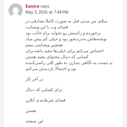
Eunice
says:
May 5, 2026 at 7:44 PM
سلام، من مدتی قبل به صورت کاملا تصادفی در
فضای وب با این وبسایت
برخوردم و راستش رو بخواید برام جالب بود.
نوشته‌هاش به‌دردبخور بود و خیلی کم پیش میاد
همچین وبسایتی ببینم.
احساس می‌کنم برای خیلی‌ها مفید باشه.برای
کسایی که دنبال محتوای مفید هستن
بد نیست یه نگاهی بندازن. به طور کلی راضی‌کننده
بود و احتمالا بازدیدش می‌کنم
در آخر کار
برای کسایی که دنبال
فضای شرط‌بندی آنلاین
هستن
این صفحه