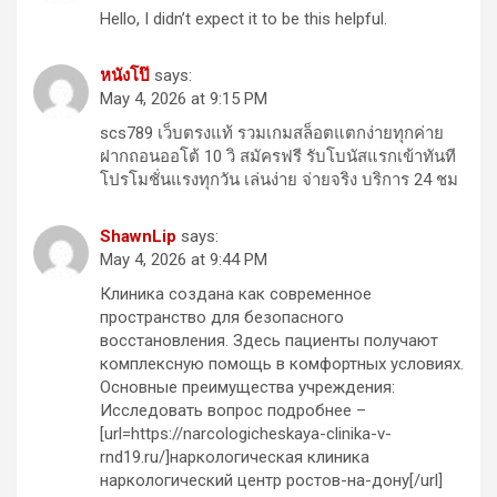
Hello, I didn’t expect it to be this helpful.
หนังโป๊
says:
May 4, 2026 at 9:15 PM
scs789 เว็บตรงแท้ รวมเกมสล็อตแตกง่ายทุกค่าย
ฝากถอนออโต้ 10 วิ สมัครฟรี รับโบนัสแรกเข้าทันที
โปรโมชั่นแรงทุกวัน เล่นง่าย จ่ายจริง บริการ 24 ชม
ShawnLip
says:
May 4, 2026 at 9:44 PM
Клиника создана как современное
пространство для безопасного
восстановления. Здесь пациенты получают
комплексную помощь в комфортных условиях.
Основные преимущества учреждения:
Исследовать вопрос подробнее –
[url=https://narcologicheskaya-clinika-v-
rnd19.ru/]наркологическая клиника
наркологический центр ростов-на-дону[/url]