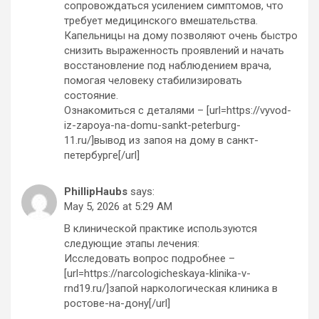
сопровождаться усилением симптомов, что
требует медицинского вмешательства.
Капельницы на дому позволяют очень быстро
снизить выраженность проявлений и начать
восстановление под наблюдением врача,
помогая человеку стабилизировать
состояние.
Ознакомиться с деталями – [url=https://vyvod-
iz-zapoya-na-domu-sankt-peterburg-
11.ru/]вывод из запоя на дому в санкт-
петербурге[/url]
PhillipHaubs
says:
May 5, 2026 at 5:29 AM
В клинической практике используются
следующие этапы лечения:
Исследовать вопрос подробнее –
[url=https://narcologicheskaya-klinika-v-
rnd19.ru/]запой наркологическая клиника в
ростове-на-дону[/url]