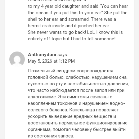
to my 4 year old daughter and said “You can hear
the ocean if you put this to your ear.” She put the
shell to her ear and screamed. There was a
hermit crab inside and it pinched her ear.
She never wants to go back! LoL I know this is
entirely off topic but I had to tell someone!
Anthonydum
says:
May 5, 2026 at 1:12 PM
Похмельный синдром сопровождается
головной болью, слабостью, нарушением сна,
сухостью во рту и нестабильностью давления,
что часто наблюдается после запоя или при
алкоголизме. Эти симптомы связаны с
накоплением токсинов и нарушением водно-
солевого баланса. Капельница позволяет
ускорить выведение вредных веществ и
восстановить нормальное функционирование
организма, помогая человеку быстрее выйти
из состояния запоев.