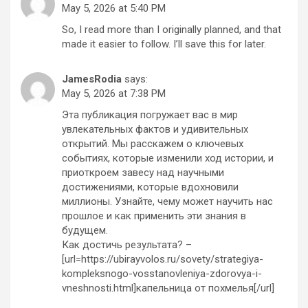
May 5, 2026 at 5:40 PM
So, I read more than I originally planned, and that
made it easier to follow. I’ll save this for later.
JamesRodia
says:
May 5, 2026 at 7:38 PM
Эта публикация погружает вас в мир
увлекательных фактов и удивительных
открытий. Мы расскажем о ключевых
событиях, которые изменили ход истории, и
приоткроем завесу над научными
достижениями, которые вдохновили
миллионы. Узнайте, чему может научить нас
прошлое и как применить эти знания в
будущем.
Как достичь результата? –
[url=https://ubirayvolos.ru/sovety/strategiya-
kompleksnogo-vosstanovleniya-zdorovya-i-
vneshnosti.html]капельница от похмелья[/url]