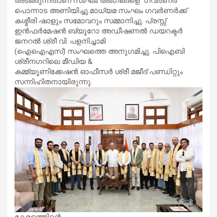
അടങ്ങുന്നതാണ് സംഘം അംഗങ്ങളെ ഗവര്‍ണര്‍
പൊന്നാട അണിയിച്ചു.മാധ്യമ സംഘം ഗവര്‍ണര്‍ക്ക്
കശ്മീരി ഷാളും സമോവറും സമ്മാനിച്ചു. പ്രസ്സ്
ഇന്‍ഫര്‍മേഷന്‍ ബ്യൂറോ അഡീഷണല്‍ ഡയറക്ടര്‍
ജനറല്‍ ശ്രീ വി. പളനിച്ചാമി
(ഐഐഎസ്) സംഘത്തെ അനുഗമിച്ചു. പിഐബി
ശ്രീനഗറിലെ മീഡിയ &
കമ്മ്യൂണിക്കേഷന്‍ ഓഫീസര്‍ ശ്രീ മജീദ് പണ്ഡിറ്റും
സന്നിഹിതനായിരുന്നു.