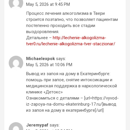
May 5, 2026 at 9:45 PM
Процесс лечения алкоголизма в Твери
строится поэтапно, что позволяет пациентам
постепенно проходить все стадии
выздоровления.
Детальнее –
http://lechenie-alkogolizma-
tver0.ru/lechenie-alkogolizma-tver-staczionar/
Michaelexpok
says:
May 5, 2026 at 10:06 PM
Вывод из запоя на дому в Екатеринбурге:
помощь при запое, снятие интоксикации и
медицинская поддержка в наркологической
клинике «Детокс»
Ознакомиться с деталями – [url=https://vyvod-
iz-zapoya-na-domu-ekaterinburg-17.ru/]вывод
из запоя на дому в екатеринбурге[/url]
Jeremypaf
says: