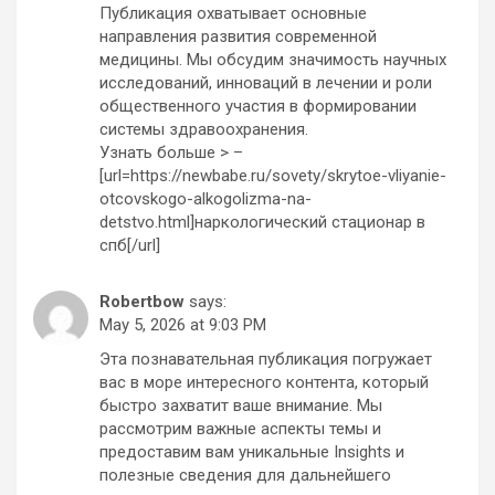
Публикация охватывает основные
направления развития современной
медицины. Мы обсудим значимость научных
исследований, инноваций в лечении и роли
общественного участия в формировании
системы здравоохранения.
Узнать больше > –
[url=https://newbabe.ru/sovety/skrytoe-vliyanie-
otcovskogo-alkogolizma-na-
detstvo.html]наркологический стационар в
спб[/url]
Robertbow
says:
May 5, 2026 at 9:03 PM
Эта познавательная публикация погружает
вас в море интересного контента, который
быстро захватит ваше внимание. Мы
рассмотрим важные аспекты темы и
предоставим вам уникальные Insights и
полезные сведения для дальнейшего