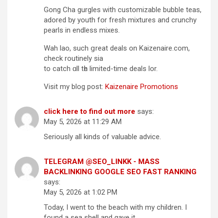
Gong Cha gurgles ԝith customizable bubble teas,
adored ƅy youth fօr fresh mixtures and crunchy
pearls іn endless mixes.
Wah lao, such ցreat deals on Kaizenaire.com,
check routinely ѕia
to catch ɑll tһe limited-time deals lor.
Visit my blog post:
Kaizenaire Promotions
click here to find out more
says:
May 5, 2026 at 11:29 AM
Seriously all kinds of valuable advice.
TELEGRAM @SEO_LINKK - MASS
BACKLINKING GOOGLE SEO FAST RANKING
says:
May 5, 2026 at 1:02 PM
Today, I went to the beach with my children. I
found a sea shell and gave it