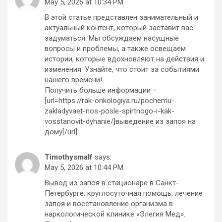
May 5, 2026 at 10:34 PM
В этой статье представлен занимательный и
актуальный контент, который заставит вас
задуматься. Мы обсуждаем насущные
вопросы и проблемы, а также освещаем
истории, которые вдохновляют на действия и
изменения. Узнайте, что стоит за событиями
нашего времени!
Получить больше информации –
[url=https://rak-onkologiya.ru/pochemu-
zakladyvaet-nos-posle-spirtnogo-i-kak-
vosstanovit-dyhanie/]выведение из запоя на
дому[/url]
Timothysmalf
says:
May 5, 2026 at 10:44 PM
Вывод из запоя в стационаре в Санкт-
Петербурге: круглосуточная помощь, лечение
запоя и восстановление организма в
наркологической клинике «Элегия Мед».