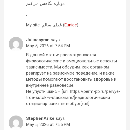
دوباره نگاهش می‌کنم
.
My site: غذای سالم (
Eunice
)
Julioasymn
says:
May 5, 2026 at 7:54 PM
В данной статье рассматриваются
физиологические и эмоциональные аспекты
зависимости. Мы обсудим, как организм
реагирует на зависимое поведение, и какие
методы помогают восстановить здоровье и
внутреннее равновесие.
Не упусти шанс – [url=https://perm-pb.ru/pervye-
troe-sutok-v-stacionare/]наркологический
стационар санкт петербург[/url]
StephenArike
says:
May 5, 2026 at 7:55 PM