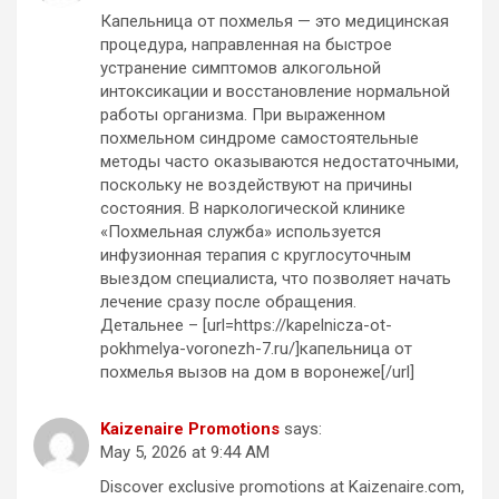
Капельница от похмелья — это медицинская
процедура, направленная на быстрое
устранение симптомов алкогольной
интоксикации и восстановление нормальной
работы организма. При выраженном
похмельном синдроме самостоятельные
методы часто оказываются недостаточными,
поскольку не воздействуют на причины
состояния. В наркологической клинике
«Похмельная служба» используется
инфузионная терапия с круглосуточным
выездом специалиста, что позволяет начать
лечение сразу после обращения.
Детальнее – [url=https://kapelnicza-ot-
pokhmelya-voronezh-7.ru/]капельница от
похмелья вызов на дом в воронеже[/url]
Kaizenaire Promotions
says:
May 5, 2026 at 9:44 AM
Discover exclusive promotions аt Kaizenaire.com,