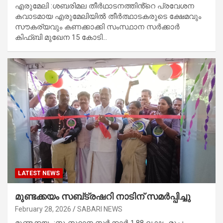
എരുമേലി :ശബരിമല തീർഥാടനത്തിൻ്റെ പ്രവേശന
കവാടമായ എരുമേലിയിൽ തീർത്ഥാടകരുടെ ക്ഷേമവും
സൗകര്യവും കണക്കാക്കി സംസ്ഥാന സർക്കാർ
കിഫ്ബി മുഖേന 15 കോടി…
LATEST NEWS
മുണ്ടക്കയം സബ്ട്രഷറി നാടിന് സമർപ്പിച്ചു
February 28, 2026
SABARI NEWS
മുണ്ടക്കയം :സംസ്ഥാന സർക്കാർ 1.88 ലക്ഷം രൂപ