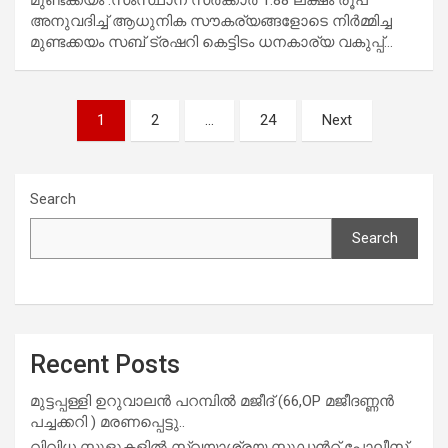
അനുവദിച്ച് ആധുനിക സൗകര്യങ്ങളോടെ നിർമ്മിച്ച
മുണ്ടക്കയം സബ് ട്രഷറി കെട്ടിടം ധനകാര്യ വകുപ്പ്…
Posts
1
2
…
24
Next
navigation
Search
Search
Recent Posts
മുട്ടപ്പള്ളി ഉറുവാലൻ പറമ്പിൽ മജീദ് (66,OP മജീദണ്ണൻ
പച്ചക്കറി ) മരണപ്പെട്ടു..
വിവിധ സ്കൂളുകളില്‍ സ്വയാശ്രയ സ്റ്റുഡന്‍റ് പോലീസ്