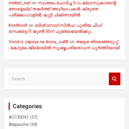
melbet_iuel
on
സംശയം ചോദിച്ച 5-ാം ക്ലാസുകാരന്റെ
തോളെല്ല് തകർത്ത് അധ്യാപകൻ; ക്രൂരത
പരീക്ഷാഹാളിൽ; കുട്ടി ചികിത്സയിൽ
KrisWoolf
on
ബിശ്വനാഥ് സിൻഹ പുതിയ ചീഫ്
സെക്രട്ടറി: ജൂൺ 30ന് ചുമതലയേൽക്കും
Vivod iz zapoya na domy_ouMt
on
തദ്ദേശ തിരഞ്ഞെടുപ്പ്
;.കോട്ടയം ജില്ലയിൽ സൂക്ഷ്മപരിശോധന പൂർത്തിയായി
S
e
a
r
c
Categories
h
ACCIDENT
(57)
Alappuzha
(54)