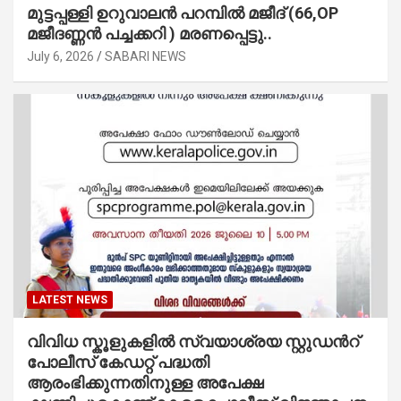
മുട്ടപ്പള്ളി ഉറുവാലൻ പറമ്പിൽ മജീദ് (66,OP
മജീദണ്ണൻ പച്ചക്കറി ) മരണപ്പെട്ടു..
July 6, 2026
SABARI NEWS
LATEST NEWS
വിവിധ സ്കൂളുകളില്‍ സ്വയാശ്രയ സ്റ്റുഡന്‍റ്
പോലീസ് കേഡറ്റ് പദ്ധതി
ആരംഭിക്കുന്നതിനുള്ള അപേക്ഷ