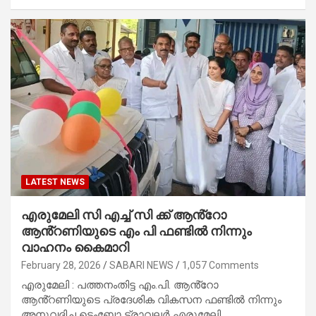
LATEST NEWS
എരുമേലി സി എച്ച് സി ക്ക് ആൻ്റോ
ആൻ്റണിയുടെ എം പി ഫണ്ടിൽ നിന്നും
വാഹനം കൈമാറി
February 28, 2026
SABARI NEWS
1,057 Comments
എരുമേലി : പത്തനംതിട്ട എം.പി. ആൻ്റോ
ആൻ്റണിയുടെ പ്രദേശിക വികസന ഫണ്ടിൽ നിന്നും
അനുവദിച്ച ടെംബോ ട്രാവലർ എരുമേലി