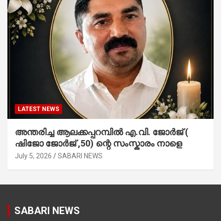
LATEST NEWS
അന്തരിച്ച ആ​ല​ക്ക​പ്പ​റമ്പിൽ​ എ.​വി. ജോ​ർ​ജ് (
ഷിജോ ജോർജ് ,50) ന്റെ സംസ്കാരം നാളെ
July 5, 2026
SABARI NEWS
SABARI NEWS