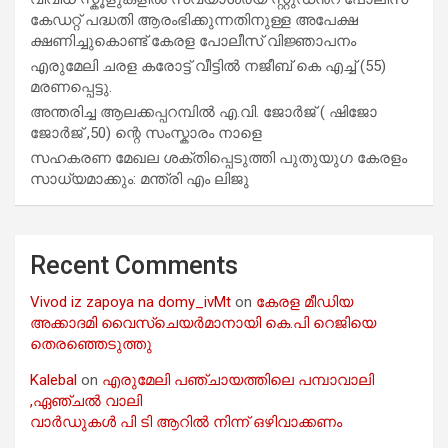
കേഡറ്റ് പദ്ധതി ആരംഭിക്കുന്നതിനുള്ള അപേക്ഷ
ക്ഷണിച്ചുകൊണ്ട് കേരള പോലീസ് വിജ്ഞാപനം
എരുമേലി ചരള കരോട്ട് വീട്ടിൽ നജീബ് കെ എച്ച് (55)
മരണപ്പെട്ടു.
അന്തരിച്ച ആ​ല​ക്ക​പ്പ​റമ്പിൽ​ എ.​വി. ജോ​ർ​ജ് ( ഷിജോ
ജോർജ് ,50) ന്റെ സംസ്കാരം നാളെ
സഹകരണ മേഖല ശക്തിപ്പെടുത്തി പുതുയുഗ കേരളം
സാധ്യമാക്കും: മന്ത്രി എം ലിജു
Recent Comments
Vivod iz zapoya na domy_ivMt
on
കേരള മീഡിയ
അക്കാദമി വൈസ്ചെയർമാനായി കെ.പി റെജിയെ
തെരഞ്ഞെടുത്തു
Kalebal
on
എരുമേലി പഞ്ചായത്തിലെ പമ്പാവാലി
,ഏഞ്ചൽ വാലി
വാർഡുകൾ പി ടി ആറിൽ നിന്ന് ഒഴിവാക്കണം