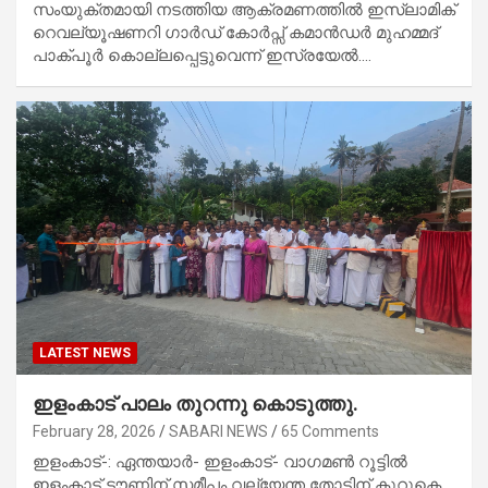
സംയുക്തമായി നടത്തിയ ആക്രമണത്തിൽ ഇസ്ലാമിക്
റെവല്യൂഷണറി ഗാർഡ് കോർപ്സ് കമാൻഡർ മുഹമ്മദ്
പാക്പൂർ കൊല്ലപ്പെട്ടുവെന്ന് ഇസ്രയേൽ.…
LATEST NEWS
ഇളംകാട് പാലം തുറന്നു കൊടുത്തു.
February 28, 2026
SABARI NEWS
65 Comments
ഇളംകാട്-: ഏന്തയാർ- ഇളംകാട്- വാഗമൺ റൂട്ടിൽ
ഇളംകാട് ടൗണിന് സമീപം വല്യേന്ത തോടിന് കുറുകെ