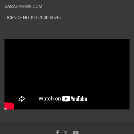
SABARINEWS.COM
LICENCE NO: KL07D0003595