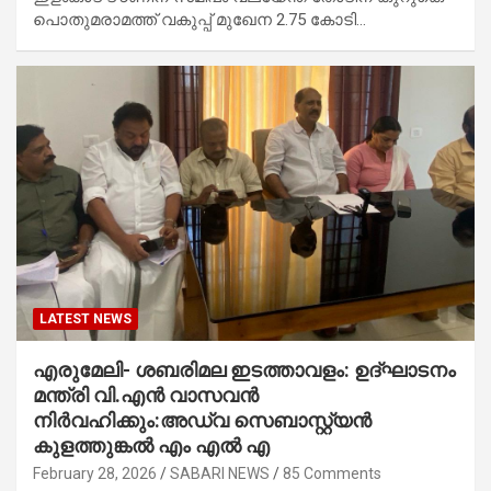
പൊതുമരാമത്ത് വകുപ്പ് മുഖേന 2.75 കോടി…
LATEST NEWS
എരുമേലി- ശബരിമല ഇടത്താവളം: ഉദ്ഘാടനം
മന്ത്രി വി.എൻ വാസവൻ
നിർവഹിക്കും:അഡ്വ സെബാസ്റ്റ്യൻ
കുളത്തുങ്കൽ എം എൽ എ
February 28, 2026
SABARI NEWS
85 Comments