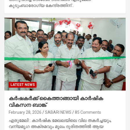
കുടുംബാരോഗ്യ കേന്ദ്രത്തിന്…
LATEST NEWS
കർഷകർക്ക് കൈത്താങ്ങായി കാർഷിക
വികസന ബാങ്ക്
February 28, 2026
SABARI NEWS
85 Comments
എരുമേലി : കാർഷിക മേഖലയിലെ വില തകർച്ചയും,
വന്യമൃഗ അക്രമവും മൂലം ദുരിതത്തിൽ ആയ