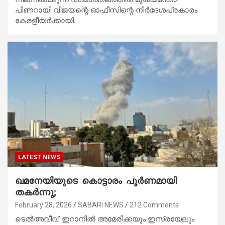
പിണറായി വിജയന്റെ ഓഫീസിന്റെ നിര്‍ദേശപ്രകാരം
കേരളീയര്‍ക്കായി…
LATEST NEWS
ഖമനേയിയുടെ കൊട്ടാരം പൂർണമായി
തകർന്നു;
February 28, 2026
SABARI NEWS
212 Comments
ടെൽഅവീവ്: ഇറാനിൽ അമേരിക്കയും ഇസ്രയേലും