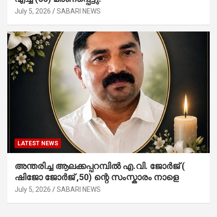
July 5, 2026
SABARI NEWS
LATEST NEWS
അന്തരിച്ച ആ​ല​ക്ക​പ്പ​റമ്പിൽ​ എ.​വി. ജോ​ർ​ജ് (
ഷിജോ ജോർജ് ,50) ന്റെ സംസ്കാരം നാളെ
July 5, 2026
SABARI NEWS