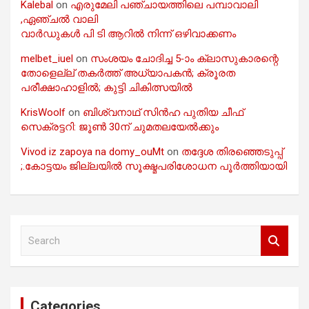
Kalebal
on
എരുമേലി പഞ്ചായത്തിലെ പമ്പാവാലി
,ഏഞ്ചൽ വാലി
വാർഡുകൾ പി ടി ആറിൽ നിന്ന് ഒഴിവാക്കണം
melbet_iuel
on
സംശയം ചോദിച്ച 5-ാം ക്ലാസുകാരന്റെ
തോളെല്ല് തകർത്ത് അധ്യാപകൻ; ക്രൂരത
പരീക്ഷാഹാളിൽ; കുട്ടി ചികിത്സയിൽ
KrisWoolf
on
ബിശ്വനാഥ് സിൻഹ പുതിയ ചീഫ്
സെക്രട്ടറി: ജൂൺ 30ന് ചുമതലയേൽക്കും
Vivod iz zapoya na domy_ouMt
on
തദ്ദേശ തിരഞ്ഞെടുപ്പ്
;.കോട്ടയം ജില്ലയിൽ സൂക്ഷ്മപരിശോധന പൂർത്തിയായി
S
e
a
r
c
Categories
h