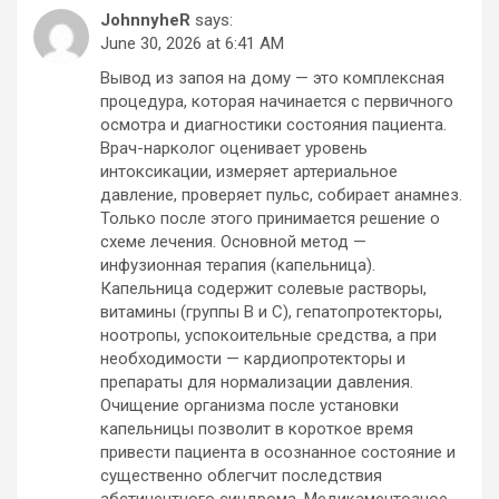
JohnnyheR
says:
June 30, 2026 at 6:41 AM
Вывод из запоя на дому — это комплексная
процедура, которая начинается с первичного
осмотра и диагностики состояния пациента.
Врач-нарколог оценивает уровень
интоксикации, измеряет артериальное
давление, проверяет пульс, собирает анамнез.
Только после этого принимается решение о
схеме лечения. Основной метод —
инфузионная терапия (капельница).
Капельница содержит солевые растворы,
витамины (группы B и C), гепатопротекторы,
ноотропы, успокоительные средства, а при
необходимости — кардиопротекторы и
препараты для нормализации давления.
Очищение организма после установки
капельницы позволит в короткое время
привести пациента в осознанное состояние и
существенно облегчит последствия
абстинентного синдрома. Медикаментозное