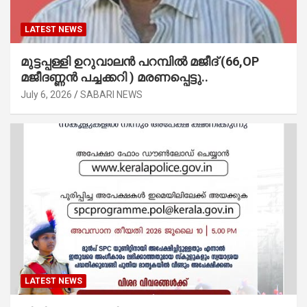
LATEST NEWS
മുട്ടപ്പള്ളി ഉറുവാലൻ പറമ്പിൽ മജീദ് (66,OP
മജീദണ്ണൻ പച്ചക്കറി ) മരണപ്പെട്ടു..
July 6, 2026
SABARI NEWS
LATEST NEWS