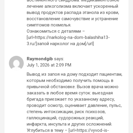
лечение алкоголизма включает ускоренный
вывод продуктов распада этанола из крови,
восстановление самочувствие и устранение
симптомов похмелья.
Ознакомиться с деталями –
[url=https://narkolog-na-dom-balashiha13-
3.ru/]запой нарколог на дом[/url]
Raymondgib
says:
July 1, 2026 at 2:09 PM
Вывод из запоя на дому подходит пациентам,
которым необходимо получить помощь в
привычной обстановке. Вызов врача можно
заказать в любое время суток: выездная
бригада приезжает по указанному адресу,
проводит осмотр, оценивает давление, пульс,
степень интоксикации, риск психозов,
галлюцинаций, судорожных реакций,
инфаркта, инсульта и других осложнений.
Углубиться в тему – [url=https://vyvod-is-