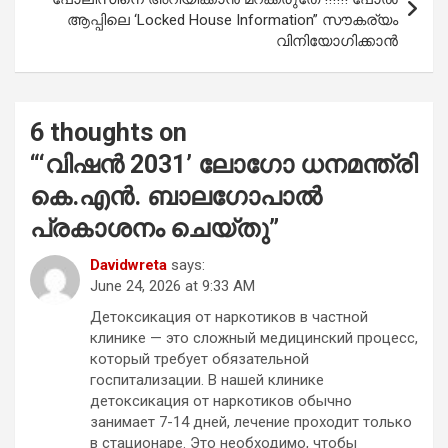
ആപ്പിലെ ‘Locked House Information” സൗകര്യം
വിനിയോഗിക്കാൻ
6 thoughts on
“
‘വിഷൻ 2031’ ലോഗോ ധനമന്ത്രി
കെ.എൻ. ബാലഗോപാൽ
പ്രകാശനം ചെയ്തു
”
Davidwreta
says:
June 24, 2026 at 9:33 AM
Детоксикация от наркотиков в частной
клинике — это сложный медицинский процесс,
который требует обязательной
госпитализации. В нашей клинике
детоксикация от наркотиков обычно
занимает 7-14 дней, лечение проходит только
в стационаре. Это необходимо, чтобы