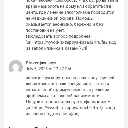
пока человек «сам бросил», а быстро вызвать
врача нарколога на дому или обратиться в
центр, где лечение алкоголизма проводится
на медицинской основе. Помощь
оказывается анонимно, бережно и без
постановки на учет.
Исследовать вопрос подробнее –
[url=https://vyvod-iz-zapoya-kazan24.ru/]вывод
из запоя клиника в казани[/url]
Stevenjaw
says:
July 6, 2026 at 12:47 PM
звоните круглосуточно по телефону горячей
линии клиники: наши специалисты готовы
оказать необходимую помощь в решении
проблемы алкогольной зависимости.
Получить дополнительную информацию –
[url=https://vyvod-is-zapoya-sochi24.ru/]вывод
из запоя на дому сочи[/url]