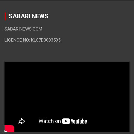
SABARI NEWS
SABARINEWS.COM
LICENCE NO: KL07D0003595