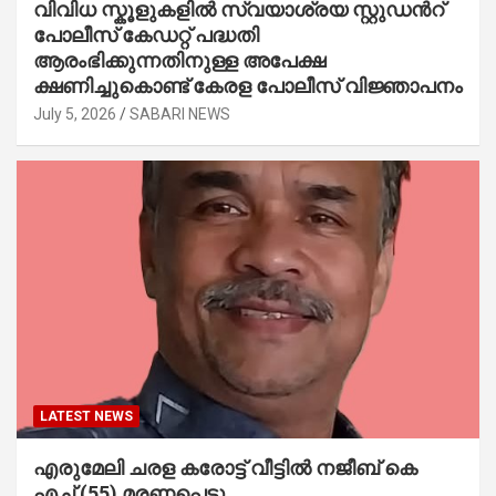
വിവിധ സ്കൂളുകളില്‍ സ്വയാശ്രയ സ്റ്റുഡന്‍റ്
പോലീസ് കേഡറ്റ് പദ്ധതി
ആരംഭിക്കുന്നതിനുള്ള അപേക്ഷ
ക്ഷണിച്ചുകൊണ്ട് കേരള പോലീസ് വിജ്ഞാപനം
July 5, 2026
SABARI NEWS
LATEST NEWS
എരുമേലി ചരള കരോട്ട് വീട്ടിൽ നജീബ് കെ
എച്ച് (55) മരണപ്പെട്ടു.