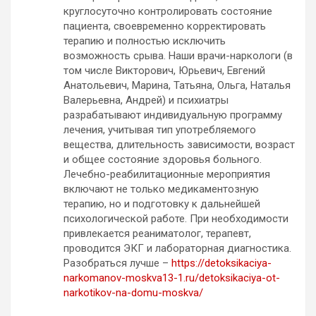
круглосуточно контролировать состояние
пациента, своевременно корректировать
терапию и полностью исключить
возможность срыва. Наши врачи-наркологи (в
том числе Викторович, Юрьевич, Евгений
Анатольевич, Марина, Татьяна, Ольга, Наталья
Валерьевна, Андрей) и психиатры
разрабатывают индивидуальную программу
лечения, учитывая тип употребляемого
вещества, длительность зависимости, возраст
и общее состояние здоровья больного.
Лечебно-реабилитационные мероприятия
включают не только медикаментозную
терапию, но и подготовку к дальнейшей
психологической работе. При необходимости
привлекается реаниматолог, терапевт,
проводится ЭКГ и лабораторная диагностика.
Разобраться лучше –
https://detoksikaciya-
narkomanov-moskva13-1.ru/detoksikaciya-ot-
narkotikov-na-domu-moskva/