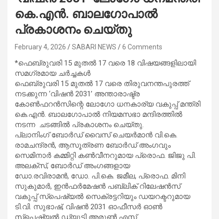
കെ.എൻ. ബാലഗോപാൽ
പ്രകാശനം ചെയ്തു
February 4, 2026
SABARI NEWS
6 Comments
*ഫെബ്രുവരി 15 മുതൽ 17 വരെ 18 വിഷയങ്ങളിലായി
സമഗ്രമായ ചർച്ചകൾ
ഫെബ്രുവരി 15 മുതൽ 17 വരെ തിരുവനന്തപുരത്ത്
നടക്കുന്ന ‘വിഷൻ 2031’ അന്താരാഷ്ട്ര
കോൺഫറൻസിന്റെ ലോഗോ ധനകാര്യ വകുപ്പ് മന്ത്രി
കെ.എൻ. ബാലഗോപാൽ നിയമസഭാ മന്ദിരത്തിൽ
നടന്ന ചടങ്ങിൽ പ്രകാശനം ചെയ്തു.
പ്ലാനിംഗ് ബോർഡ് വൈസ് ചെയർമാൻ വി.കെ.
രാമചന്ദ്രൻ, ആസൂത്രണ ബോർഡ് അംഗവും
സെമിനാർ കമ്മിറ്റി കൺവീനറുമായ പ്രൊഫ. ജിജു പി.
അലക്‌സ്, ബോർഡ് അംഗങ്ങളായ
ഡോ.രവിരാമൻ, ഡോ. പി.കെ. ജമീല, പ്രൊഫ. മിനി
സുകുമാർ, ഇൻഫർമേഷൻ പബ്ലിക് റിലേഷൻസ്
വകുപ്പ് സ്‌പെഷ്യൽ സെക്രട്ടറിയും ഡയറക്ടറുമായ
ടി.വി. സുഭാഷ്, വിഷൻ 2031 ഓഫീസർ ഓൺ
സ്‌പെഷ്യൽ ഡ്യൂട്ടി അരുൺ എസ്