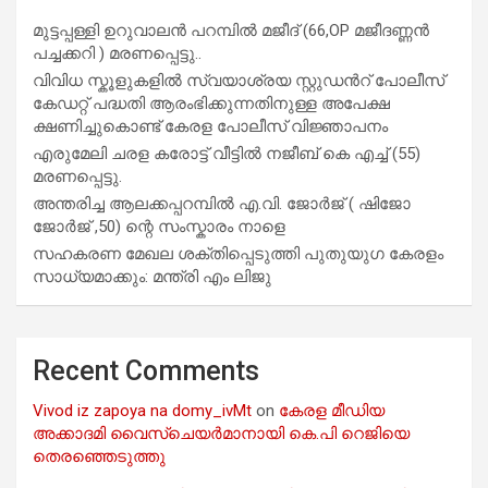
മുട്ടപ്പള്ളി ഉറുവാലൻ പറമ്പിൽ മജീദ് (66,OP മജീദണ്ണൻ
പച്ചക്കറി ) മരണപ്പെട്ടു..
വിവിധ സ്കൂളുകളില്‍ സ്വയാശ്രയ സ്റ്റുഡന്‍റ് പോലീസ്
കേഡറ്റ് പദ്ധതി ആരംഭിക്കുന്നതിനുള്ള അപേക്ഷ
ക്ഷണിച്ചുകൊണ്ട് കേരള പോലീസ് വിജ്ഞാപനം
എരുമേലി ചരള കരോട്ട് വീട്ടിൽ നജീബ് കെ എച്ച് (55)
മരണപ്പെട്ടു.
അന്തരിച്ച ആ​ല​ക്ക​പ്പ​റമ്പിൽ​ എ.​വി. ജോ​ർ​ജ് ( ഷിജോ
ജോർജ് ,50) ന്റെ സംസ്കാരം നാളെ
സഹകരണ മേഖല ശക്തിപ്പെടുത്തി പുതുയുഗ കേരളം
സാധ്യമാക്കും: മന്ത്രി എം ലിജു
Recent Comments
Vivod iz zapoya na domy_ivMt
on
കേരള മീഡിയ
അക്കാദമി വൈസ്ചെയർമാനായി കെ.പി റെജിയെ
തെരഞ്ഞെടുത്തു