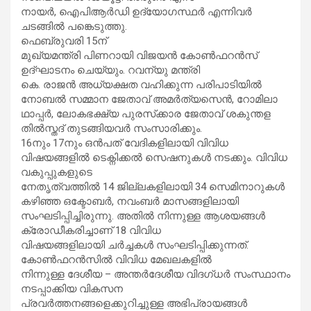
നായർ, ഐപിആർഡി ഉദ്യോഗസ്ഥർ എന്നിവർ
ചടങ്ങിൽ പങ്കെടുത്തു.
ഫെബ്രുവരി 15ന്
മുഖ്യമന്ത്രി പിണറായി വിജയൻ കോൺഫറൻസ്
ഉദ്ഘാടനം ചെയ്യും. റവന്യു മന്ത്രി
കെ. രാജൻ അധ്യക്ഷത വഹിക്കുന്ന പരിപാടിയിൽ
നോബൽ സമ്മാന ജേതാവ് അമർത്യസെൻ, റോമിലാ
ഥാപ്പർ, ലോകഭക്ഷ്യ പുരസ്‌ക്കാര ജേതാവ് ശകുന്തള
തിൽസ്തദ് തുടങ്ങിയവർ സംസാരിക്കും.
16നും 17നും ഒൻപത് വേദികളിലായി വിവിധ
വിഷയങ്ങളിൽ ടെക്നിക്കൽ സെഷനുകൾ നടക്കും. വിവിധ
വകുപ്പുകളുടെ
നേതൃത്വത്തിൽ 14 ജില്ലകളിലായി 34 സെമിനാറുകൾ
കഴിഞ്ഞ ഒക്ടോബർ, നവംബർ മാസങ്ങളിലായി
സംഘടിപ്പിച്ചിരുന്നു. അതിൽ നിന്നുള്ള ആശയങ്ങൾ
ക്രോഡീകരിച്ചാണ് 18 വിവിധ
വിഷയങ്ങളിലായി ചർച്ചകൾ സംഘടിപ്പിക്കുന്നത്.
കോൺഫറൻസിൽ വിവിധ മേഖലകളിൽ
നിന്നുള്ള ദേശീയ – അന്തർദേശീയ വിദഗ്ധർ സംസ്ഥാനം
നടപ്പാക്കിയ വികസന
പ്രവർത്തനങ്ങളെക്കുറിച്ചുള്ള അഭിപ്രായങ്ങൾ