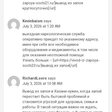
zapoya-sochi21.ru/]вывод из запоя
круглосуточно[/url]
Kevinbaism
says:
July 3, 2026 at 1:20 AM
выездная наркологическая служба
оперативно приедет по указанному адресу,
имея при себе все необходимое
оборудование и медикаменты, в том числе
для оказания неотложной помощи.
Узнать больше – [url=https://vivod-iz-zapoya-
sochi23.ru/]вывод из запоя[/url]
RichardLooro
says:
July 3, 2026 at 10:58 AM
Вывод из запоя в Казани нужен, когда запой
перестает быть бытовой проблемой и
становится угрозой для здоровья, семьи и
работы. В такой ситуации важно не ждать,