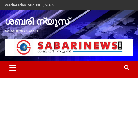
Skip
Wednesday, August 5, 2026
to
content
ശബരി ന്യൂസ്
sabarinews.com