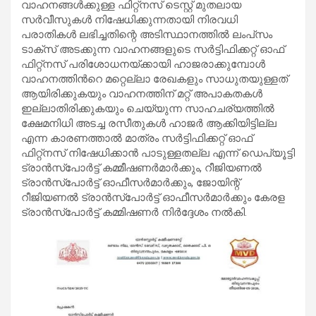
വാഹനങ്ങൾക്കുള്ള ഫിറ്റ്‌നസ് ടെസ്റ്റ് മുതലായ
സർവീസുകൾ നിഷേധിക്കുന്നതായി നിരവധി
പരാതികൾ ലഭിച്ചതിന്റെ അടിസ്ഥാനത്തിൽ ലംപ്‌സം
ടാക്‌സ് അടക്കുന്ന വാഹനങ്ങളുടെ സർട്ടിഫിക്കറ്റ് ഓഫ്
ഫിറ്റ്നസ് പരിശോധനയ്ക്കായി ഹാജരാക്കുമ്പോൾ
വാഹനത്തിൻറെ മറ്റെല്ലാ രേഖകളും സാധുതയുള്ളത്
ആയിരിക്കുകയും വാഹനത്തിന് മറ്റ് അപാകതകൾ
ഇല്ലാതിരിക്കുകയും ചെയ്യുന്ന സാഹചര്യത്തിൽ
ക്ഷേമനിധി അടച്ച രസീതുകൾ ഹാജർ ആക്കിയിട്ടില്ല
എന്ന കാരണത്താൽ മാത്രം സർട്ടിഫിക്കറ്റ് ഓഫ്
ഫിറ്റ്നസ് നിഷേധിക്കാൻ പാടുള്ളതല്ല എന്ന് ഡെപ്യൂട്ടി
ട്രാൻസ്പോർട്ട് കമ്മീഷണർമാർക്കും, റീജിയണൽ
ട്രാൻസ്പോർട്ട് ഓഫീസർമാർക്കും, ജോയിന്റ്
റീജിയണൽ ട്രാൻസ്പോർട്ട് ഓഫീസർമാർക്കും കേരള
ട്രാൻസ്പോർട്ട് കമ്മിഷണർ നിർദ്ദേശം നൽകി.