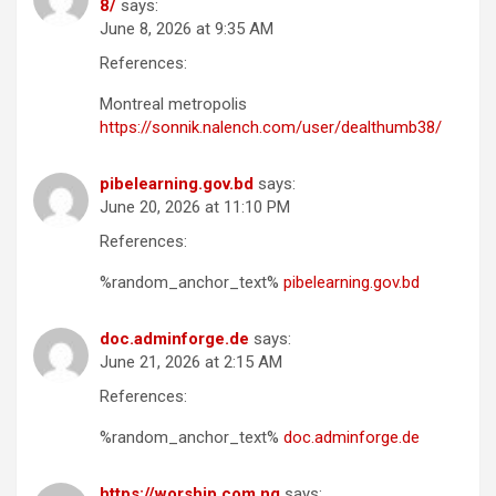
8/
says:
June 8, 2026 at 9:35 AM
References:
Montreal metropolis
https://sonnik.nalench.com/user/dealthumb38/
pibelearning.gov.bd
says:
June 20, 2026 at 11:10 PM
References:
%random_anchor_text%
pibelearning.gov.bd
doc.adminforge.de
says:
June 21, 2026 at 2:15 AM
References:
%random_anchor_text%
doc.adminforge.de
https://worship.com.ng
says: