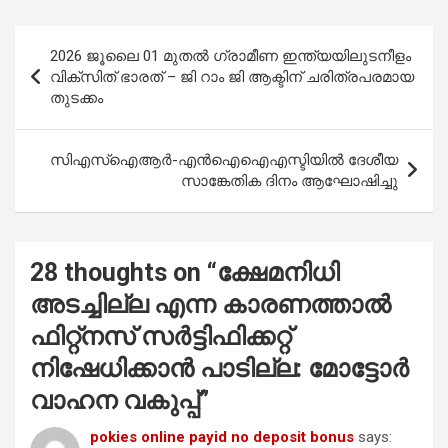
ce
at
tt
ail
ar
b
s
er
e
Post
2026 ജൂലൈ 01 മുതൽ ഗ്രാമീണ ഇന്ത്യയിലുടനീളം
o
A
navigation
വിക്സിത് ഭാരത് – ജി റാം ജി ആക്ടിന് ചരിത്രപരമായ
o
p
തുടക്കം
k
p
സിഎസ്ഐആർ-എൻഐഐഎസ്ടിയിൽ ദേശീയ
സാങ്കേതിക ദിനം ആഘോഷിച്ചു
28 thoughts on “
ക്ഷേമനിധി
അടച്ചില്ല എന്ന കാരണത്താൽ
ഫിറ്റ്നസ് സർട്ടിഫിക്കറ്റ്
നിഷേധിക്കാൻ പാടില്ല: മോട്ടോർ
വാഹന വകുപ്പ്
”
pokies online payid no deposit bonus
says: