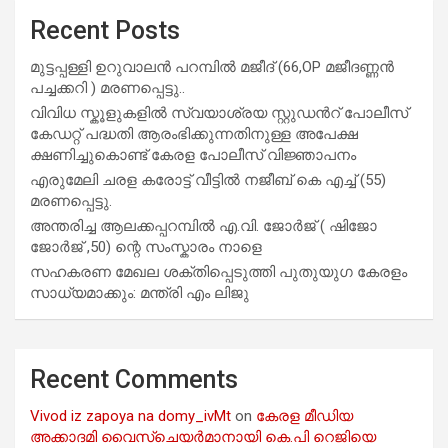
Recent Posts
മുട്ടപ്പള്ളി ഉറുവാലൻ പറമ്പിൽ മജീദ് (66,OP മജീദണ്ണൻ
പച്ചക്കറി ) മരണപ്പെട്ടു..
വിവിധ സ്കൂളുകളില്‍ സ്വയാശ്രയ സ്റ്റുഡന്‍റ് പോലീസ്
കേഡറ്റ് പദ്ധതി ആരംഭിക്കുന്നതിനുള്ള അപേക്ഷ
ക്ഷണിച്ചുകൊണ്ട് കേരള പോലീസ് വിജ്ഞാപനം
എരുമേലി ചരള കരോട്ട് വീട്ടിൽ നജീബ് കെ എച്ച് (55)
മരണപ്പെട്ടു.
അന്തരിച്ച ആ​ല​ക്ക​പ്പ​റമ്പിൽ​ എ.​വി. ജോ​ർ​ജ് ( ഷിജോ
ജോർജ് ,50) ന്റെ സംസ്കാരം നാളെ
സഹകരണ മേഖല ശക്തിപ്പെടുത്തി പുതുയുഗ കേരളം
സാധ്യമാക്കും: മന്ത്രി എം ലിജു
Recent Comments
Vivod iz zapoya na domy_ivMt
on
കേരള മീഡിയ
അക്കാദമി വൈസ്ചെയർമാനായി കെ.പി റെജിയെ