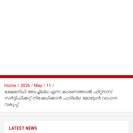
Home
2026
May
11
ക്ഷേമനിധി അടച്ചില്ല എന്ന കാരണത്താൽ ഫിറ്റ്നസ്
സർട്ടിഫിക്കറ്റ് നിഷേധിക്കാൻ പാടില്ല: മോട്ടോർ വാഹന
വകുപ്പ്
LATEST NEWS