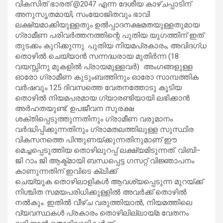
വികസിത് ഭാരത് @2047 എന്ന ദേശീയ കാഴ്ചപ്പാടിന്
അനുസൃതമായി, സംയോജിതവും ഭാവി
ലക്ഷ്യമാക്കിയുള്ളതും ഉൽപ്പാദനക്ഷമതയുള്ളതുമായ
ഗ്രാമീണ പരിവർത്തനത്തിന്റെ പുതിയ യുഗത്തിന് ഇത്
തുടക്കം കുറിക്കുന്നു. പുതിയ നിയമപ്രകാരം, അവിദഗ്ധ
തൊഴിൽ ചെയ്യാൻ സന്നദ്ധരായ മുതിർന്ന (18
വയസ്സിനു മുകളിൽ പ്രായമുള്ളവർ) അംഗങ്ങളുള്ള
ഓരോ ഗ്രാമീണ കുടുംബത്തിനും ഓരോ സാമ്പത്തിക
വർഷവും 125 ദിവസത്തെ വേതനത്തോടു കൂടിയ
തൊഴിൽ നിയമപരമായ ഗ്യാരണ്ടിയായി ലഭിക്കാൻ
അർഹതയുണ്ട്. ഉപജീവന സുരക്ഷ
ശക്തിപ്പെടുത്തുന്നതിനും ഗ്രാമീണ വരുമാനം
വർദ്ധിപ്പിക്കുന്നതിനും ഗ്രാമതലത്തിലുള്ള സുസ്ഥിര
വികസനത്തെ പിന്തുണയ്ക്കുന്നതിനുമാണ് ഈ
മെച്ചപ്പെടുത്തിയ തൊഴിലുറപ്പ് ലക്ഷ്യമിടുന്നത്. വിബി–
ജി റാം ജി ആക്ട്മായി ബന്ധപ്പെട്ട ഗസറ്റ് വിജ്ഞാപനം
കാണുന്നതിന് ഇവിടെ ക്ലിക്ക്
ചെയ്യുക തൊഴിലാളികൾ ആവശ്യപ്പെടുന്ന മുറയ്ക്ക്
നിശ്ചിത സമയപരിധിക്കുള്ളിൽ അവർക്ക് തൊഴിൽ
നൽകും. ഇതിൽ വീഴ്ച വരുത്തിയാൽ, നിയമത്തിലെ
വ്യവസ്ഥകൾ പ്രകാരം തൊഴിലില്ലായ്മ വേതനം