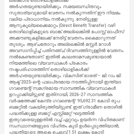
ലഭിക്കാൻ തൊഴിലാളികൾക്ക്
അർഹതയുണ്ടായിരിക്കും. സമയബന്ധിതവും
സുതാര്യവുമായി വേതനം നൽകുന്നതിന് ഈ നിയമം
വലിയ പ്രാധാന്യം നൽകുന്നു. നേരിട്ടുള്ള
ആനുകൂല്യക്കൈമാറ്റം (Direct Benefit Transfer) വഴി
തൊഴിലാളികളുടെ ബാങ്ക് അല്ലെങ്കിൽ പോസ്റ്റ് ഓഫീസ്
അക്കൗണ്ടുകളിലേക്ക് നേരിട്ട് വേതനം കൈമാറുന്നത്
തുടരും. ആഴ്ചതോറും അല്ലെങ്കിൽ മസ്റ്റർ റോൾ
അവസാനിപ്പിച്ച് പതിനഞ്ച് ദിവസത്തിനുള്ളിൽ വേതനം
നൽകേണ്ടതാണ്. ഇതിൽ കാലതാമസമുണ്ടായാൽ
നിയമത്തിലെ വ്യവസ്ഥകൾ പ്രകാരം
നഷ്ടപരിഹാരത്തിന് തൊഴിലാളികൾക്ക്
അർഹതയുണ്ടായിരിക്കും. വികസിത് ഭാരത് – ജി റാം ജി
ആക്ട് 2025-ന്റെ ഫലപ്രദമായ നടത്തിപ്പിനായി ഇന്ത്യാ
ഗവണ്മെന്റ് സമഗ്രമായ സാമ്പത്തിക വ്യവസ്ഥകൾ
ഉറപ്പാക്കിയിട്ടുണ്ട്. ഇതിനായി, 2026-27 സാമ്പത്തിക
വർഷത്തേക്ക് കേന്ദ്ര ഗവണ്മെന്റ് 95,692.31 കോടി രൂപ
ബജറ്റിൽ വകയിരുത്തിയിട്ടുണ്ട്. ഇത് ഗ്രാമീണ തൊഴിൽ
പദ്ധതിക്കുള്ള ബജറ്റ് എസ്റ്റിമേറ്റ് ഘട്ടത്തിൽ
ഇതുവരെയുള്ളതിൽ വച്ച് ഏറ്റവും ഉയർന്ന വിഹിതമാണ്.
സംസ്ഥാനങ്ങളുടെ വിഹിതം കൂടി ഉൾപ്പെടുത്തിയാൽ,
പദ്ധതിയുടെ ആകെ ചെലവ് 1.51 ലക്ഷം കോടി