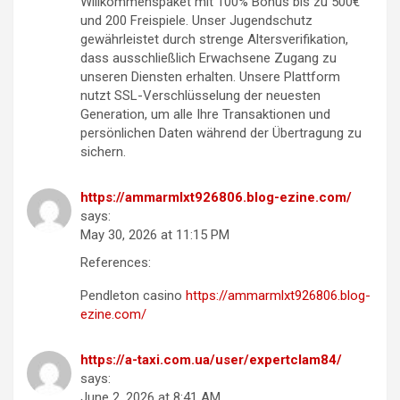
Willkommenspaket mit 100% Bonus bis zu 500€
und 200 Freispiele. Unser Jugendschutz
gewährleistet durch strenge Altersverifikation,
dass ausschließlich Erwachsene Zugang zu
unseren Diensten erhalten. Unsere Plattform
nutzt SSL-Verschlüsselung der neuesten
Generation, um alle Ihre Transaktionen und
persönlichen Daten während der Übertragung zu
sichern.
https://ammarmlxt926806.blog-ezine.com/
says:
May 30, 2026 at 11:15 PM
References:
Pendleton casino
https://ammarmlxt926806.blog-
ezine.com/
https://a-taxi.com.ua/user/expertclam84/
says:
June 2, 2026 at 8:41 AM