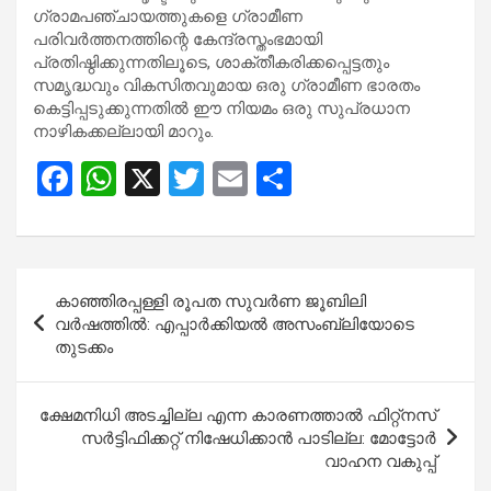
ഗ്രാമപഞ്ചായത്തുകളെ ഗ്രാമീണ
പരിവർത്തനത്തിന്റെ കേന്ദ്രസ്തംഭമായി
പ്രതിഷ്ഠിക്കുന്നതിലൂടെ, ശാക്തീകരിക്കപ്പെട്ടതും
സമൃദ്ധവും വികസിതവുമായ ഒരു ഗ്രാമീണ ഭാരതം
കെട്ടിപ്പടുക്കുന്നതിൽ ഈ നിയമം ഒരു സുപ്രധാന
നാഴികക്കല്ലായി മാറും.
F
W
X
T
E
S
a
h
wi
m
h
ce
at
tt
ail
ar
b
s
er
e
Post
കാഞ്ഞിരപ്പള്ളി രൂപത സുവർണ ജൂബിലി
o
A
navigation
വർഷത്തിൽ: എപ്പാർക്കിയൽ അസംബ്ലിയോടെ
o
p
തുടക്കം
k
p
ക്ഷേമനിധി അടച്ചില്ല എന്ന കാരണത്താൽ ഫിറ്റ്നസ്
സർട്ടിഫിക്കറ്റ് നിഷേധിക്കാൻ പാടില്ല: മോട്ടോർ
വാഹന വകുപ്പ്