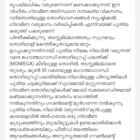
രൂപയിലധികം വരുമെന്നാണ് കണക്കാക്കുന്നത്. ഈ
വിഹിതം ഗ്രാമീണ അടിസ്ഥാന സൗകര്യ വികസനം,
വൻതോതിലുള്ള തൊഴിലവസരങ്ങൾ സൃഷ്ടിക്കൽ,
ഗ്രാമീണ വരുമാനം വർദ്ധിപ്പിക്കൽ എന്നിവയ്ക്ക് പുതിയ
കരുത്ത് പകരുമെന്ന്
പ്രതീക്ഷിക്കുന്നു. തടസ്സമില്ലാത്തതും സുഗമവും
തൊഴിലാളി കേന്ദ്രീകൃതവുമായ മാറ്റം
ഉറപ്പാക്കുന്നതിനായി, പുതിയ നിയമം നിലവിൽ വരുന്നത്
വരെ മഹാത്മാഗാന്ധി തൊഴിലുറപ്പ് പദ്ധതിക്ക്
(MGNREGA) കീഴിലുള്ള തൊഴിൽ, തടസ്സമില്ലാതെ
തുടരും. ജൂൺ 30 വരെയുള്ള മഹാത്മാഗാന്ധി
തൊഴിലുറപ്പ് പദ്ധതിയിലെ നിലവിലുള്ള പ്രവൃത്തികൾ
പുതിയ ചട്ടക്കൂടിലേക്ക് സുഗമമായി മാറ്റുന്നതാണ്.
ഗ്രാമീണ തൊഴിലാളികൾക്ക് ജോലി സമയബന്ധിതമായി
ലഭ്യമാക്കുന്നതിനും വേതനം വേഗത്തിൽ
നൽകുന്നതിനും ഗവൺമെന്റ് മുൻഗണന നൽകുന്നു.
പുതിയ നിയമം നിലവിൽ വരുന്നതിന് മുൻപുള്ള
കാലയളവിൽ അർഹരായ ഒരു ഗ്രാമീണ
കുടുംബത്തിനും ബുദ്ധിമുട്ടുകൾ ഉണ്ടാകാതിരിക്കാൻ,
ആവശ്യകതയ്ക്കും ഫീൽഡ് തലത്തിലെ
ആവശ്യങ്ങൾക്കും അനുസൃതമായി ഗവൺമെന്റ്