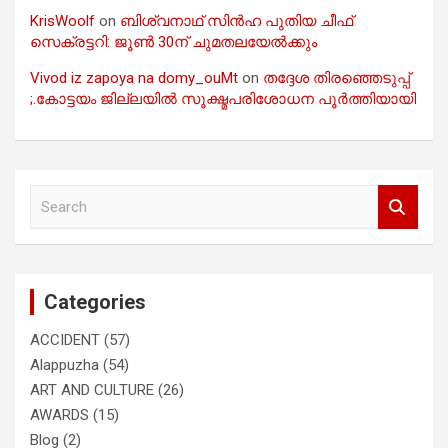
KrisWoolf
on
ബിശ്വനാഥ് സിൻഹ പുതിയ ചീഫ്
സെക്രട്ടറി: ജൂൺ 30ന് ചുമതലയേൽക്കും
Vivod iz zapoya na domy_ouMt
on
തദ്ദേശ തിരഞ്ഞെടുപ്പ്
;.കോട്ടയം ജില്ലയിൽ സൂക്ഷ്മപരിശോധന പൂർത്തിയായി
S
e
a
r
c
Categories
h
ACCIDENT
(57)
Alappuzha
(54)
ART AND CULTURE
(26)
AWARDS
(15)
Blog
(2)