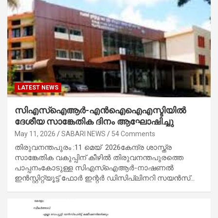
LATEST NEWS
സിഎസ്ഐആർ-എൻഐഐഎസ്ടിയിൽ
ദേശീയ സാങ്കേതിക ദിനം ആഘോഷിച്ചു
May 11, 2026
SABARI NEWS
54 Comments
തിരുവനന്തപുരം :11 മെയ് 2026കേന്ദ്ര ശാസ്ത്ര
സാങ്കേതിക വകുപ്പിന് കീഴിൽ തിരുവനന്തപുരത്തെ
പാപ്പനംകോടുള്ള സിഎസ്ഐആർ-നാഷണൽ
ഇൻസ്റ്റിറ്റ്യൂട്ട് ഫോർ ഇന്റർ ഡിസിപ്ലിനറി സയൻസ്…