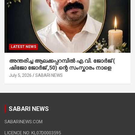
LATEST NEWS
അന്തരിച്ച ആ​ല​ക്ക​പ്പ​റമ്പിൽ​ എ.​വി. ജോ​ർ​ജ് (
ഷിജോ ജോർജ് ,50) ന്റെ സംസ്കാരം നാളെ
July 5, 2026
SABARI NEWS
SABARI NEWS
SABARINEWS.COM
LICENCE NO: KL07D0003595