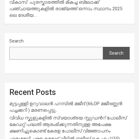
വികാസ് പുരസ്കാരത്തിൽ മികച്ച ബ്ലോക്ക്
പഞ്ചായത്തുകളിൽ രാജ്യത്ത് ഒന്നാം സ്ഥാനം 2025
ലെ ദേശീയ…
Search
Search
Recent Posts
മുട്ടപ്പള്ളി ഉറുവാലൻ പറമ്പിൽ മജീദ് (66,OP മജീദണ്ണൻ
പച്ചക്കറി ) മരണപ്പെട്ടു..
വിവിധ സ്കൂളുകളില്‍ സ്വയാശ്രയ സ്റ്റുഡന്‍റ് പോലീസ്
കേഡറ്റ് പദ്ധതി ആരംഭിക്കുന്നതിനുള്ള അപേക്ഷ
ക്ഷണിച്ചുകൊണ്ട് കേരള പോലീസ് വിജ്ഞാപനം
എരുമേലി ചരള കരോട്ട് വീട്ടിൽ നജീബ് കെ എച്ച് (55)