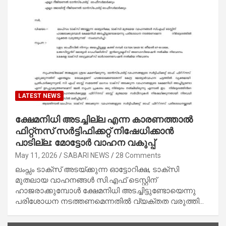
LATEST NEWS
ക്ഷേമനിധി അടച്ചില്ല എന്ന കാരണത്താൽ
ഫിറ്റ്നസ് സർട്ടിഫിക്കറ്റ് നിഷേധിക്കാൻ
പാടില്ല: മോട്ടോർ വാഹന വകുപ്പ്
May 11, 2026
SABARI NEWS
28 Comments
ലംപ്സം ടാക്സ് അടയ്ക്കുന്ന ഓട്ടോറിക്ഷ, ടാക്‌സി
മുതലായ വാഹനങ്ങൾ സി.എഫ് ടെസ്റ്റിന്
ഹാജരാക്കുമ്പോൾ ക്ഷേമനിധി അടച്ചിട്ടുണ്ടോയെന്നു
പരിശോധന നടത്തണമെന്നതിൽ വ്യക്തത വരുത്തി…