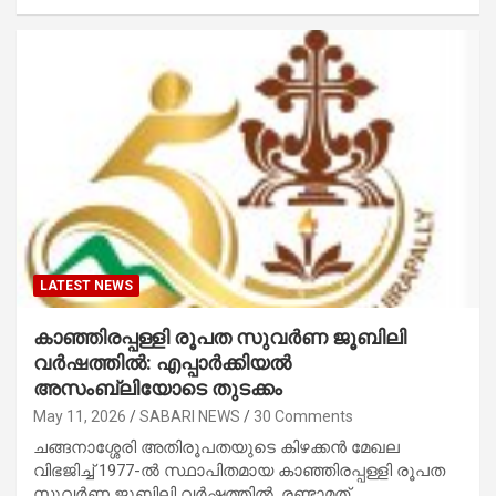
LATEST NEWS
കാഞ്ഞിരപ്പള്ളി രൂപത സുവർണ ജൂബിലി
വർഷത്തിൽ: എപ്പാർക്കിയൽ
അസംബ്ലിയോടെ തുടക്കം
May 11, 2026
SABARI NEWS
30 Comments
ചങ്ങനാശ്ശേരി അതിരൂപതയുടെ കിഴക്കൻ മേഖല
വിഭജിച്ച് 1977-ൽ സ്ഥാപിതമായ കാഞ്ഞിരപ്പള്ളി രൂപത
സുവർണ ജൂബിലി വർഷത്തിൽ. രണ്ടാമത്