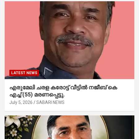
LATEST NEWS
എരുമേലി ചരള കരോട്ട് വീട്ടിൽ നജീബ് കെ
എച്ച് (55) മരണപ്പെട്ടു.
July 5, 2026
SABARI NEWS