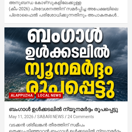
അനുബന്ധ കോഴ്‌സുകളിലേക്കുള്ള
(കീം-2026) പ്രവേശനത്തിന് സമർപ്പിച്ച അപേക്ഷയിലെ
പ്രൊഫൈൽ പരിശോധിക്കുന്നതിനും അപാകതകൾ…
ALAPPUZHA
LOCAL NEWS
ബംഗാൾ ഉൾക്കടലിൽ ന്യൂനമർദ്ദം രൂപപ്പെട്ടു
May 11, 2026
SABARI NEWS
24 Comments
വടക്കൻ ശ്രീലങ്കൻ തീരത്തിന് സമീപം
തെക്കുപടിഞ്ഞാറൻ ബംഗാൾ ഉൾക്കടലിൽ ന്യൂനമർദ്ദം