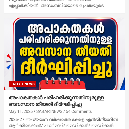
എപ്പാർക്കിയൽ അസംബ്ലിയോടെ രൂപതയുടെ…
LATEST NEWS
അപാകതകൾ പരിഹരിക്കുന്നതിനുമുള്ള
അവസാന തീയതി ദീർഘിപ്പിച്ചു
May 11, 2026
SABARI NEWS
54 Comments
2026-27 അധ്യയന വർഷത്തെ കേരള എൻജിനീയറിങ്/
ആർക്കിടെക്ചർ/ ഫാർമസി/ മെഡിക്കൽ/ മെഡിക്കൽ