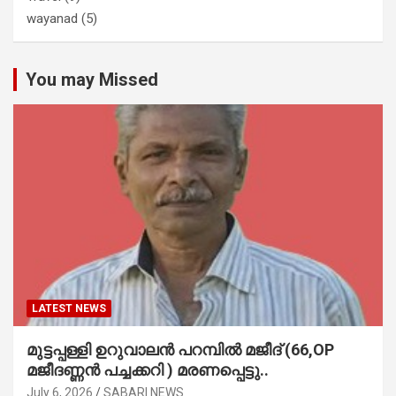
wayanad
(5)
You may Missed
LATEST NEWS
മുട്ടപ്പള്ളി ഉറുവാലൻ പറമ്പിൽ മജീദ് (66,OP
മജീദണ്ണൻ പച്ചക്കറി ) മരണപ്പെട്ടു..
July 6, 2026
SABARI NEWS