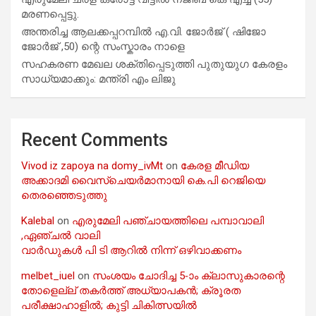
മരണപ്പെട്ടു.
അന്തരിച്ച ആ​ല​ക്ക​പ്പ​റമ്പിൽ​ എ.​വി. ജോ​ർ​ജ് ( ഷിജോ
ജോർജ് ,50) ന്റെ സംസ്കാരം നാളെ
സഹകരണ മേഖല ശക്തിപ്പെടുത്തി പുതുയുഗ കേരളം
സാധ്യമാക്കും: മന്ത്രി എം ലിജു
Recent Comments
Vivod iz zapoya na domy_ivMt
on
കേരള മീഡിയ
അക്കാദമി വൈസ്ചെയർമാനായി കെ.പി റെജിയെ
തെരഞ്ഞെടുത്തു
Kalebal
on
എരുമേലി പഞ്ചായത്തിലെ പമ്പാവാലി
,ഏഞ്ചൽ വാലി
വാർഡുകൾ പി ടി ആറിൽ നിന്ന് ഒഴിവാക്കണം
melbet_iuel
on
സംശയം ചോദിച്ച 5-ാം ക്ലാസുകാരന്റെ
തോളെല്ല് തകർത്ത് അധ്യാപകൻ; ക്രൂരത
പരീക്ഷാഹാളിൽ; കുട്ടി ചികിത്സയിൽ