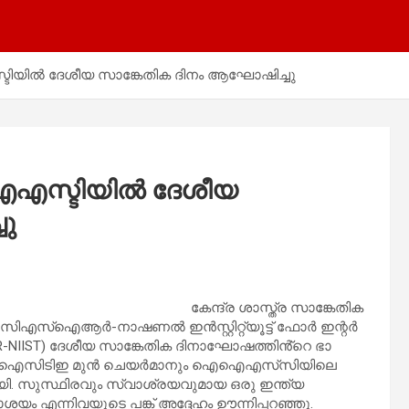
ദേശീയ സാങ്കേതിക ദിനം ആഘോഷിച്ചു
ടിയിൽ ദേശീയ
ു
കേന്ദ്ര ശാസ്ത്ര സാങ്കേതിക
്ള സിഎസ്ഐആർ-നാഷണൽ ഇൻസ്റ്റിറ്റ്യൂട്ട് ഫോർ ഇന്റർ
IIST) ദേശീയ സാങ്കേതിക ദിനാഘോഷത്തിൻ്റെ ഭാ​
പിച്ചു. എ‌ഐ‌സി‌ടി‌ഇ മുൻ ചെയർമാനും ഐ‌ഐ‌എസ്‌സിയിലെ
യി. സുസ്ഥിരവും സ്വാശ്രയവുമായ ഒരു ഇന്ത്യ
നാശയം എന്നിവയുടെ പങ്ക് അദ്ദേഹം ഊന്നിപ്പറഞ്ഞു.