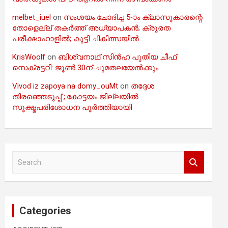
melbet_iuel
on
സംശയം ചോദിച്ച 5-ാം ക്ലാസുകാരന്റെ
തോളെല്ല് തകർത്ത് അധ്യാപകൻ; ക്രൂരത
പരീക്ഷാഹാളിൽ; കുട്ടി ചികിത്സയിൽ
KrisWoolf
on
ബിശ്വനാഥ് സിൻഹ പുതിയ ചീഫ്
സെക്രട്ടറി: ജൂൺ 30ന് ചുമതലയേൽക്കും
Vivod iz zapoya na domy_ouMt
on
തദ്ദേശ
തിരഞ്ഞെടുപ്പ് ;.കോട്ടയം ജില്ലയിൽ
സൂക്ഷ്മപരിശോധന പൂർത്തിയായി
S
e
a
r
c
Categories
h