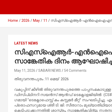
Home
2026
May
11
സിഎസ്ഐആർ-എൻഐഐഎസ്ടിയിൽ 
LATEST NEWS
സിഎസ്ഐആർ-എൻഐഐഎസ്
സാങ്കേതിക ദിനം ആഘോഷിച്ച
May 11, 2026
SABARI NEWS
54 Comments
തിരുവനന്തപുരം :11 മെയ് 2026
വകുപ്പിന് കീഴിൽ തിരുവനന്തപുരത്തെ പാപ്പനംകോടുള
ഡിസിപ്ലിനറി സയൻസ് ആൻഡ് ടെക്നോളജിയിൽ (CSIR-N
ഗമായി “ടെക്നോഫെസ്റ്റ് കം കസ്റ്റമർ മീറ്റ്” സംഘടിപ്
പ്രൊഫസറുമായ ശ്രീ ടി. ജി. സീതാറാം മുഖ്യാതിഥിയാ
കെട്ടിപ്പടുക്കുന്നതിൽ ശാസ്ത്രം, സാങ്കേതികവിദ്യ, നൂത