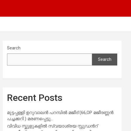
Search
Search
Recent Posts
മുട്ടപ്പള്ളി ഉറുവാലൻ പറമ്പിൽ മജീദ് (66,OP മജീദണ്ണൻ
പച്ചക്കറി ) മരണപ്പെട്ടു..
വിവിധ സ്കൂളുകളില്‍ സ്വയാശ്രയ സ്റ്റുഡന്‍റ്