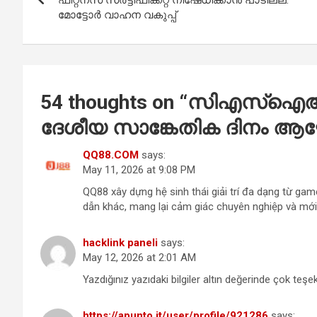
o
p
മോട്ടോർ വാഹന വകുപ്പ്
k
p
54 thoughts on “
സിഎസ്ഐ
ദേശീയ സാങ്കേതിക ദിനം ആഘ
QQ88.COM
says:
May 11, 2026 at 9:08 PM
QQ88 xây dựng hệ sinh thái giải trí đa dạng từ gam
dẫn khác, mang lại cảm giác chuyên nghiệp và mới 
hacklink paneli
says:
May 12, 2026 at 2:01 AM
Yazdığınız yazıdaki bilgiler altın değerinde çok teşe
https://apunto.it/user/profile/921286
says: