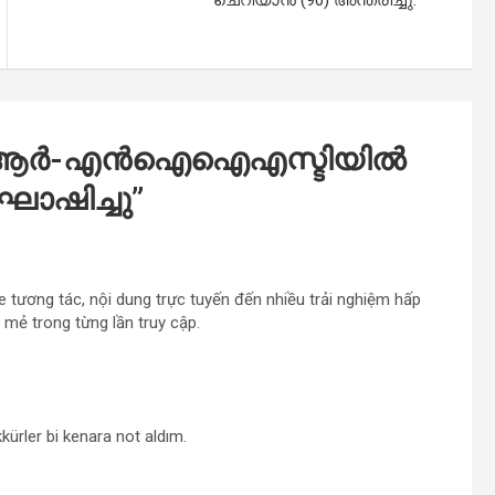
ആർ-എൻഐഐഎസ്ടിയിൽ
ോഷിച്ചു
”
e tương tác, nội dung trực tuyến đến nhiều trải nghiệm hấp
mẻ trong từng lần truy cập.
kkürler bi kenara not aldım.