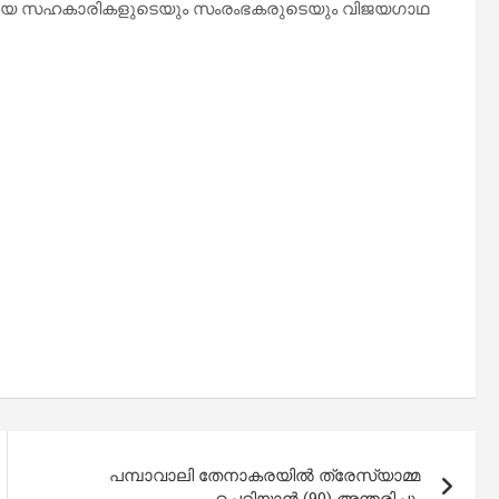
വസായ സഹകാരികളുടെയും സംരംഭകരുടെയും വിജയഗാഥ
പമ്പാവാലി തേനാകരയിൽ ത്രേസ്യാമ്മ
ചെറിയാൻ (90) അന്തരിച്ചു.