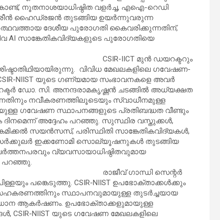
കൊണ്ട്, നൂതനാശയാധിഷ്ഠിത വളർച്ച, എഐ-റെഡി
ഗ്രീൻ ഹൈഡ്രജൻ തുടങ്ങിയ ഉയർന്നുവരുന്ന
ർത്ഥവത്തായ ദേശീയ പുരോഗതി കൈവരിക്കുന്നതിന്,
നിവ AI സാങ്കേതികവിദ്യകളുടെ പുരോഗതിയെ
CSIR-IICT മുൻ ഡയറക്ടറും
ിശിഷ്ടാതിഥിയായിരുന്നു. വിവിധ മേഖലകളിലെ ഗവേഷണ-
ിൽ CSIR-NIIST യുടെ ഗണ്യമായ സംഭാവനകളെ അവർ
ർ ഡോ. സി. അനന്ദരാമകൃഷ്ണൻ ചടങ്ങിൽ അധ്യക്ഷത
ുന്നതിനും നവീകരണത്തിലൂടെയും സ്വാധീനമുള്ള
ായുള്ള ഗവേഷണ സ്ഥാപനങ്ങളുടെ പ്രതിബദ്ധത വീണ്ടും
ദിനമെന്ന് അദ്ദേഹം പറഞ്ഞു. സുസ്ഥിര വസ്തുക്കൾ,
, കെമിക്കൽ സയൻസസ്, പരിസ്ഥിതി സാങ്കേതികവിദ്യകൾ,
 സർക്കുലർ ഇക്കണോമി സൊല്യൂഷനുകൾ തുടങ്ങിയ
ത്തനപരവും വ്യവസായാധിഷ്ഠിതവുമായ
 പറഞ്ഞു.
രാജീവ് ഗാന്ധി സെന്റർ
യും പങ്കെടുത്തു. CSIR-NIIST ഉപഭോക്താക്കൾക്കും
ഹകരണത്തിനും സ്ഥാപനവുമായുള്ള തുടർച്ചയായ
്രധാന ആകർഷണം. ഉപഭോക്താക്കളുമായുള്ള
ൾ, CSIR-NIIST യുടെ ഗവേഷണ മേഖലകളിലെ