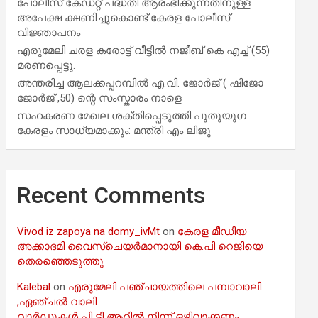
പോലീസ് കേഡറ്റ് പദ്ധതി ആരംഭിക്കുന്നതിനുള്ള
അപേക്ഷ ക്ഷണിച്ചുകൊണ്ട് കേരള പോലീസ്
വിജ്ഞാപനം
എരുമേലി ചരള കരോട്ട് വീട്ടിൽ നജീബ് കെ എച്ച് (55)
മരണപ്പെട്ടു.
അന്തരിച്ച ആ​ല​ക്ക​പ്പ​റമ്പിൽ​ എ.​വി. ജോ​ർ​ജ് ( ഷിജോ
ജോർജ് ,50) ന്റെ സംസ്കാരം നാളെ
സഹകരണ മേഖല ശക്തിപ്പെടുത്തി പുതുയുഗ
കേരളം സാധ്യമാക്കും: മന്ത്രി എം ലിജു
Recent Comments
Vivod iz zapoya na domy_ivMt
on
കേരള മീഡിയ
അക്കാദമി വൈസ്ചെയർമാനായി കെ.പി റെജിയെ
തെരഞ്ഞെടുത്തു
Kalebal
on
എരുമേലി പഞ്ചായത്തിലെ പമ്പാവാലി
,ഏഞ്ചൽ വാലി
വാർഡുകൾ പി ടി ആറിൽ നിന്ന് ഒഴിവാക്കണം