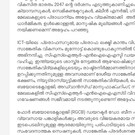
വികസിത ഭാരതം 2047 ന്റെ ദർശനം എടുത്തുകാണിച്ചു
ക്യാമ്പസുകൾ, സെമികണ്ടക്ടറുകൾ, ക്ലീൻ എനർജി, 
മേഖലകളുടെ പ്രാധാന്യം അദ്ദേഹം വ്യക്തമാക്കി. അ
ധാർമ്മികത, ഉൾക്കൊള്ളൽ, മാനുഷിക മൂല്യങ്ങൾ എന്
നയിക്കണമെന്ന് അദ്ദേഹം പറഞ്ഞു.
ICT-യിലെ പ്രൊഫസറുമായ പ്രൊഫ. ലക്ഷ്മി കാന്തം വ
സാങ്കേതിക വികസനം മുന്നോട്ട് കൊണ്ടുപോകുന്നത
അഭിനന്ദിച്ചു. സിഎസ്ഐആർ-എൻഐഐഎസ്ടി ഡയറക്ട
വഹിച്ചു. ഇന്ത്യയുടെ ശാസ്ത്ര നേട്ടങ്ങൾ ആഘോഷിക്ക
സാങ്കേതികവിദ്യകളിലൂടെയും രാഷ്ട്രനിർമ്മാണത്തിന
ഉറപ്പിക്കുന്നതിനുമുള്ള അവസരമാണ് ദേശീയ സാങ്കേതിക 
ഭക്ഷണം, ന്യൂട്രാസ്യൂട്ടിക്കൽ സാങ്കേതികവിദ്യകൾ
ബയോടെക്നോളജി, അഡ്വാൻസ്ഡ് മാനുഫാക്ചറിംഗ്,
മേഖലകളിൽ സി‌എസ്‌ഐ‌ആർ-എൻ‌ഐ‌ഐ‌എസ്‌ടി വിവർ
ഗവേഷണങ്ങൾ സജീവമായി നടത്തുന്നുണ്ടെന്ന് അദ്ദേഹം
ഫോർ ബയോടെക്നോളജി (RGCB) ഡയറക്ടർ ഡോ. ബീന പിള്ള
വ്യവസായ പങ്കാളികൾക്കും അവരുടെ വിജയകരമായ സ
ഇടപെടലിനുമുള്ള ആദരമായിരുന്നു പരിപാടിയുടെ പ
സംവേദനാത്മക സെഷനുകൾ, സാങ്കേതിക പ്രദർശനങ്ങ