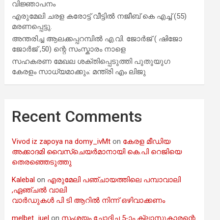
വിജ്ഞാപനം
എരുമേലി ചരള കരോട്ട് വീട്ടിൽ നജീബ് കെ എച്ച് (55)
മരണപ്പെട്ടു.
അന്തരിച്ച ആ​ല​ക്ക​പ്പ​റമ്പിൽ​ എ.​വി. ജോ​ർ​ജ് ( ഷിജോ
ജോർജ് ,50) ന്റെ സംസ്കാരം നാളെ
സഹകരണ മേഖല ശക്തിപ്പെടുത്തി പുതുയുഗ
കേരളം സാധ്യമാക്കും: മന്ത്രി എം ലിജു
Recent Comments
Vivod iz zapoya na domy_ivMt
on
കേരള മീഡിയ
അക്കാദമി വൈസ്ചെയർമാനായി കെ.പി റെജിയെ
തെരഞ്ഞെടുത്തു
Kalebal
on
എരുമേലി പഞ്ചായത്തിലെ പമ്പാവാലി
,ഏഞ്ചൽ വാലി
വാർഡുകൾ പി ടി ആറിൽ നിന്ന് ഒഴിവാക്കണം
melbet_iuel
on
സംശയം ചോദിച്ച 5-ാം ക്ലാസുകാരന്റെ