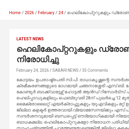
Home
2026
February
24
ഹെലികോപ്റ്ററുകളും ഡ്രോണുക
LATEST NEWS
ഹെലികോപ്റ്ററുകളും ഡ്രോണ
നിരോധിച്ചു
February 24, 2026
SABARI NEWS
35 Comments
കോട്ടയം: ഉപരാഷ്ട്രപതി സി.പി. രാധാകൃഷ്ണന്റെ സന്ദ
ക്രമീകരണങ്ങളുടെ ഭാഗമായി ചങ്ങനാശ്ശേരി എസ്.ബി. 
കോണ്ടൂർ ബാക്ക്വാട്ടേഴ്സ് ഹോട്ടൽ ആൻഡ് റിസോർട്സ്
ഹെലിപ്പാഡുകളിലും ഫെബ്രുവരി 28ന് പുലർച്ചെ 12 മു
മൈക്രോലൈറ്റ് എയർക്രാഫ്റ്റുകളും യുഎവികളും മറ്റ്
ജില്ലാ കളക്ടർ ഉത്തരവായി.വ്യോമസേനയ്ക്കും എസ്.പ
സന്ദർശനവുമായി ബന്ധപ്പെട്ട് ഔദ്യോഗികമായി നിയോഗിക
ബാധകമല്ല. ഹെലികോപ്റ്ററുകളോ നിരോധന പരിധിയിൽ
സാഹചര്യത്തിൽ പറത്തേണ്ടതുണ്ടെങ്കിൽ ജില്ലാ കളക്