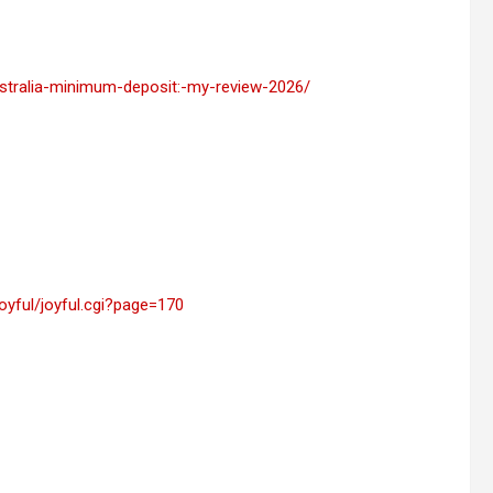
ustralia-minimum-deposit:-my-review-2026/
oyful/joyful.cgi?page=170