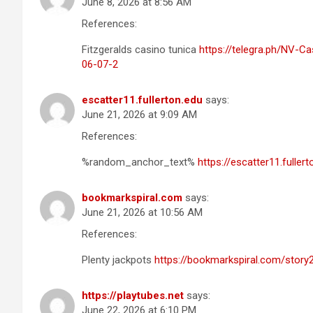
June 8, 2026 at 8:56 AM
References:
Fitzgeralds casino tunica
https://telegra.ph/NV-C
06-07-2
escatter11.fullerton.edu
says:
June 21, 2026 at 9:09 AM
References:
%random_anchor_text%
https://escatter11.full
bookmarkspiral.com
says:
June 21, 2026 at 10:56 AM
References:
Plenty jackpots
https://bookmarkspiral.com/stor
https://playtubes.net
says:
June 22, 2026 at 6:10 PM