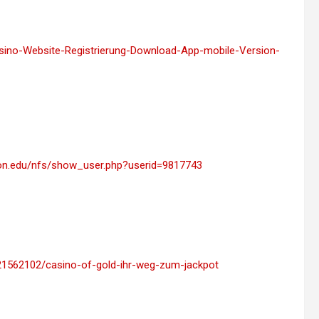
asino-Website-Registrierung-Download-App-mobile-Version-
erton.edu/nfs/show_user.php?userid=9817743
y21562102/casino-of-gold-ihr-weg-zum-jackpot