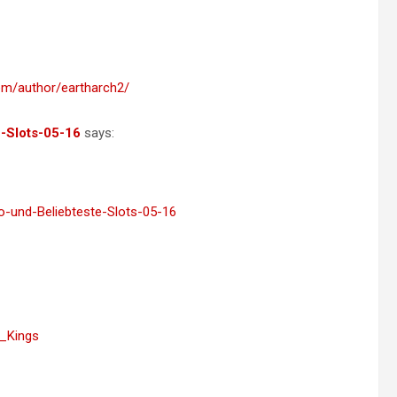
com/author/eartharch2/
e-Slots-05-16
says:
no-und-Beliebteste-Slots-05-16
E_Kings