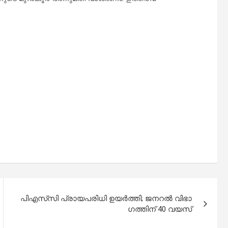
പിഎസ്‍സി പ്രായപരിധി ഉയർത്തി; ജനറൽ വിഭാ​
ഗത്തിന് 40 വയസ്