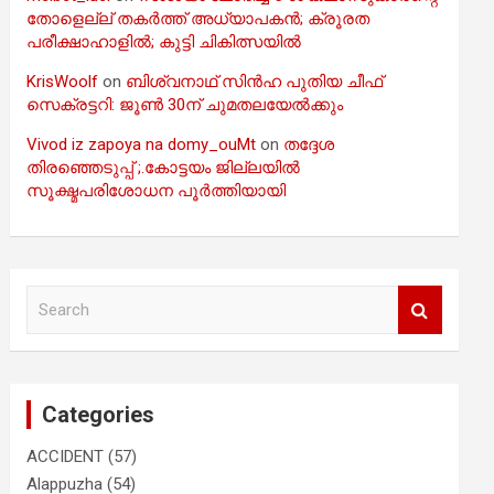
തോളെല്ല് തകർത്ത് അധ്യാപകൻ; ക്രൂരത
പരീക്ഷാഹാളിൽ; കുട്ടി ചികിത്സയിൽ
KrisWoolf
on
ബിശ്വനാഥ് സിൻഹ പുതിയ ചീഫ്
സെക്രട്ടറി: ജൂൺ 30ന് ചുമതലയേൽക്കും
Vivod iz zapoya na domy_ouMt
on
തദ്ദേശ
തിരഞ്ഞെടുപ്പ് ;.കോട്ടയം ജില്ലയിൽ
സൂക്ഷ്മപരിശോധന പൂർത്തിയായി
S
e
a
r
c
Categories
h
ACCIDENT
(57)
Alappuzha
(54)