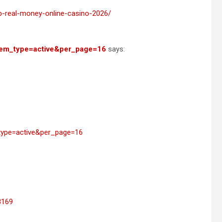
p-real-money-online-casino-2026/
tem_type=active&per_page=16
says:
type=active&per_page=16
8169