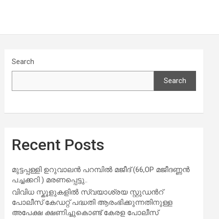
Search
Search
Recent Posts
മുട്ടപ്പള്ളി ഉറുവാലൻ പറമ്പിൽ മജീദ് (66,OP മജീദണ്ണൻ
പച്ചക്കറി ) മരണപ്പെട്ടു..
വിവിധ സ്കൂളുകളില്‍ സ്വയാശ്രയ സ്റ്റുഡന്‍റ്
പോലീസ് കേഡറ്റ് പദ്ധതി ആരംഭിക്കുന്നതിനുള്ള
അപേക്ഷ ക്ഷണിച്ചുകൊണ്ട് കേരള പോലീസ്