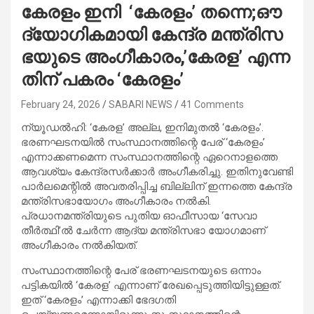
കേ​ര​ളം ഇ​നി ‘കേ​ര​ളം’ ത​ന്നെ;ഔ​
ദ്യോ​ഗി​ക​മാ​യി കേ​ന്ദ്ര മ​ന്ത്രി​സ​
ഭ​യു​ടെ അം​ഗീ​കാ​രം,’കേ​ര​ള’ എ​ന്ന​
തി​ന് പ​ക​രം ‘കേ​ര​ളം’
February 24, 2026
SABARI NEWS
41 Comments
ന്യൂഡൽഹി: ‘കേരള’ അല്ല, ഇനിമുതൽ ‘കേരളം’.
ഭരണഘടനയിൽ സംസ്ഥാനത്തിന്റെ പേര് ‘കേരളം’
എന്നാക്കണമെന്ന സംസ്ഥാനത്തിന്റെ ഏറെനാളത്തെ
ആവശ്യം കേന്ദ്രസർക്കാർ അംഗീകരിച്ചു. ഇതിനുവേണ്ടി
പാർലമെന്റിൽ അവതരിപ്പിച്ച ബില്ലിന് ഇന്നത്തെ കേന്ദ്ര
മന്ത്രിസഭായോഗം അംഗീകാരം നൽകി.
പ്രധാനമന്ത്രിയുടെ പുതിയ ഓഫീസായ ‘സേവാ
തീർത്ഥി’ൽ ചേർന്ന ആദ്യ മന്ത്രിസഭാ യോഗമാണ്
അംഗീകാരം നൽകിയത്.
സംസ്ഥാനത്തിന്റെ പേര് ഭരണഘടനയുടെ ഒന്നാം
പട്ടികയിൽ ‘കേരള’ എന്നാണ് രേഖപ്പെടുത്തിയിട്ടുള്ളത്.
ഇത് ‘കേരളം’ എന്നാക്കി ഭേദഗതി