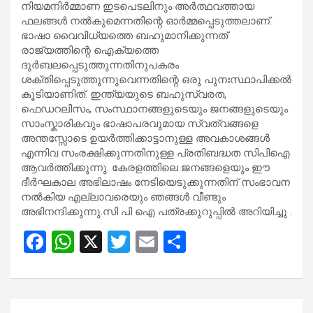
നിയമനിർമ്മാണ ഇടപെടലിനും അർത്ഥവത്തായ
ഫലങ്ങൾ നൽകുമെന്നതിന്റെ ഓർമ്മപ്പെടുത്തലാണ്.
ഭാഷാ വൈവിധ്യത്തെ ബഹുമാനിക്കുന്നത്
രാജ്യത്തിന്റെ ഐക്യത്തെ
ദുർബലപ്പെടുത്തുന്നതിനുപകരം
ശക്തിപ്പെടുത്തുന്നുവെന്നതിന്റെ ഒരു പുനഃസ്ഥാപിക്കൽ
കൂടിയാണിത്. ഇന്ത്യയുടെ ബഹുസ്വരത,
ഫെഡറലിസം, സംസ്ഥാനങ്ങളുടെയും ജനങ്ങളുടെയും
സാംസ്കാരികവും ഭാഷാപരവുമായ സ്വത്വങ്ങളെ
അന്തസ്സോടെ ഉയർത്തിക്കാട്ടാനുള്ള അവകാശങ്ങൾ
എന്നിവ സംരക്ഷിക്കുന്നതിനുള്ള പ്രതിബദ്ധത സിപിഐ
ആവർത്തിക്കുന്നു. കേരളത്തിലെ ജനങ്ങളെയും ഈ
ദീർഘകാല അഭിലാഷം നേടിയെടുക്കുന്നതിന് സംഭാവന
നൽകിയ എല്ലാവരെയും ഞങ്ങൾ വീണ്ടും
അഭിനന്ദിക്കുന്നു.സി പി ഐ പത്രക്കുറുപ്പിൽ അറിയിച്ചു .
F
W
X
T
E
S
a
h
wi
m
h
ce
at
tt
ail
ar
b
s
er
e
Post