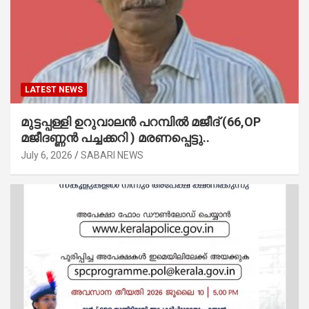
LATEST NEWS
മുട്ടപ്പള്ളി ഉറുവാലൻ പറമ്പിൽ മജീദ് (66,OP
മജീദണ്ണൻ പച്ചക്കറി ) മരണപ്പെട്ടു..
July 6, 2026
SABARI NEWS