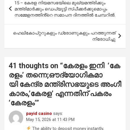
15 – കേരള നിയമസഭയിലെ മുഖ്യമന്ത്രിക്കും
o
A
navigation
മന്ത്രിമാർക്കും ഡെപ്യൂട്ടി സ്പീക്കർക്കുമൊപ്പം
o
p
സമ്മേളനത്തിൻ്റെ സമാപന ദിനത്തിൽ ചേമ്പറിൽ.
k
p
ഹെലികോപ്റ്ററുകളും ഡ്രോണുകളും പറത്തുന്നത്
നിരോധിച്ചു
41 thoughts on “
കേ​ര​ളം ഇ​നി ‘കേ​
ര​ളം’ ത​ന്നെ;ഔ​ദ്യോ​ഗി​ക​മാ​
യി കേ​ന്ദ്ര മ​ന്ത്രി​സ​ഭ​യു​ടെ അം​ഗീ​
കാ​രം,’കേ​ര​ള’ എ​ന്ന​തി​ന് പ​ക​രം
‘കേ​ര​ളം’
”
payid casino
says:
May 15, 2026 at 11:43 PM
The ability to deposit money instantly,