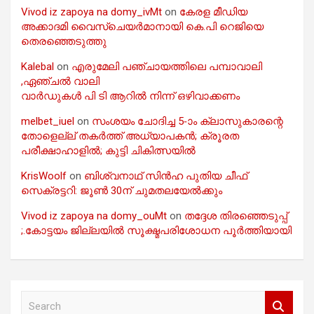
Vivod iz zapoya na domy_ivMt
on
കേരള മീഡിയ
അക്കാദമി വൈസ്ചെയർമാനായി കെ.പി റെജിയെ
തെരഞ്ഞെടുത്തു
Kalebal
on
എരുമേലി പഞ്ചായത്തിലെ പമ്പാവാലി
,ഏഞ്ചൽ വാലി
വാർഡുകൾ പി ടി ആറിൽ നിന്ന് ഒഴിവാക്കണം
melbet_iuel
on
സംശയം ചോദിച്ച 5-ാം ക്ലാസുകാരന്റെ
തോളെല്ല് തകർത്ത് അധ്യാപകൻ; ക്രൂരത
പരീക്ഷാഹാളിൽ; കുട്ടി ചികിത്സയിൽ
KrisWoolf
on
ബിശ്വനാഥ് സിൻഹ പുതിയ ചീഫ്
സെക്രട്ടറി: ജൂൺ 30ന് ചുമതലയേൽക്കും
Vivod iz zapoya na domy_ouMt
on
തദ്ദേശ തിരഞ്ഞെടുപ്പ്
;.കോട്ടയം ജില്ലയിൽ സൂക്ഷ്മപരിശോധന പൂർത്തിയായി
S
e