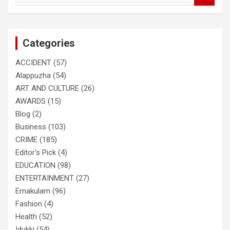
a
r
c
Categories
h
ACCIDENT
(57)
Alappuzha
(54)
ART AND CULTURE
(26)
AWARDS
(15)
Blog
(2)
Business
(103)
CRIME
(185)
Editor's Pick
(4)
EDUCATION
(98)
ENTERTAINMENT
(27)
Ernakulam
(96)
Fashion
(4)
Health
(52)
Idukki
(54)