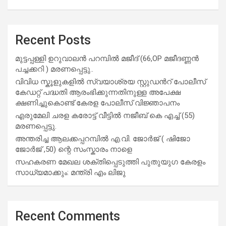
Recent Posts
മുട്ടപ്പള്ളി ഉറുവാലൻ പറമ്പിൽ മജീദ് (66,OP മജീദണ്ണൻ
പച്ചക്കറി ) മരണപ്പെട്ടു..
വിവിധ സ്കൂളുകളില്‍ സ്വയാശ്രയ സ്റ്റുഡന്‍റ് പോലീസ്
കേഡറ്റ് പദ്ധതി ആരംഭിക്കുന്നതിനുള്ള അപേക്ഷ
ക്ഷണിച്ചുകൊണ്ട് കേരള പോലീസ് വിജ്ഞാപനം
എരുമേലി ചരള കരോട്ട് വീട്ടിൽ നജീബ് കെ എച്ച് (55)
മരണപ്പെട്ടു.
അന്തരിച്ച ആ​ല​ക്ക​പ്പ​റമ്പിൽ​ എ.​വി. ജോ​ർ​ജ് ( ഷിജോ
ജോർജ് ,50) ന്റെ സംസ്കാരം നാളെ
സഹകരണ മേഖല ശക്തിപ്പെടുത്തി പുതുയുഗ കേരളം
സാധ്യമാക്കും: മന്ത്രി എം ലിജു
Recent Comments