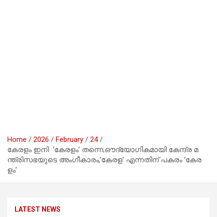
Home
2026
February
24
കേ​ര​ളം ഇ​നി ‘കേ​ര​ളം’ ത​ന്നെ;ഔ​ദ്യോ​ഗി​ക​മാ​യി കേ​ന്ദ്ര മ​
ന്ത്രി​സ​ഭ​യു​ടെ അം​ഗീ​കാ​രം,’കേ​ര​ള’ എ​ന്ന​തി​ന് പ​ക​രം ‘കേ​ര​
ളം’
LATEST NEWS