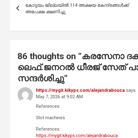
o
A
കോട്ടയം ജില്ലയിൽ 114 അക്ഷയ കേന്ദ്രങ്ങൾക്ക്
navigation
o
p
അപേക്ഷ ക്ഷണിച്ചു
k
p
86 thoughts on “
കരസേനാ ദക്
ലെഫ്.ജനറൽ ധീരജ് സേത് പാ
സന്ദർശിച്ചു
”
https://mygit.kikyps.com/alejandrabouca
says:
May 7, 2026 at 9:02 AM
References:
Slot machines
References:
https://mygit.kikyps.com/alejandrabouca