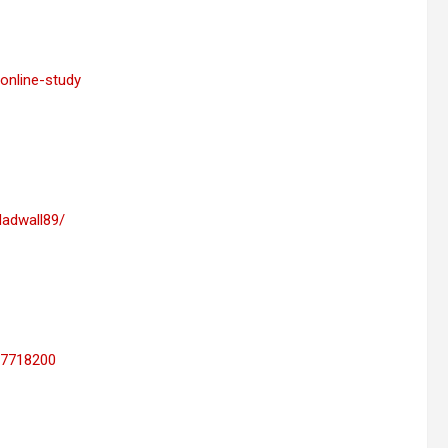
/online-study
dadwall89/
17718200