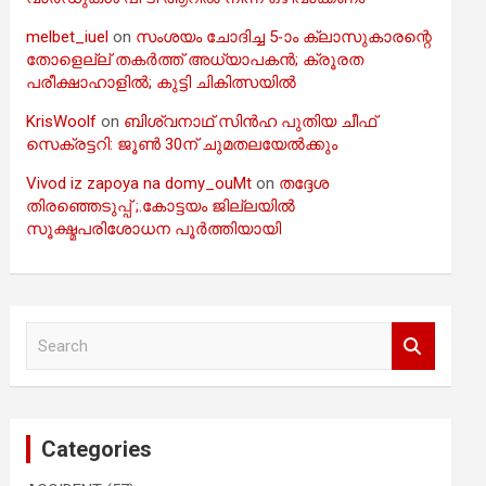
melbet_iuel
on
സംശയം ചോദിച്ച 5-ാം ക്ലാസുകാരന്റെ
തോളെല്ല് തകർത്ത് അധ്യാപകൻ; ക്രൂരത
പരീക്ഷാഹാളിൽ; കുട്ടി ചികിത്സയിൽ
KrisWoolf
on
ബിശ്വനാഥ് സിൻഹ പുതിയ ചീഫ്
സെക്രട്ടറി: ജൂൺ 30ന് ചുമതലയേൽക്കും
Vivod iz zapoya na domy_ouMt
on
തദ്ദേശ
തിരഞ്ഞെടുപ്പ് ;.കോട്ടയം ജില്ലയിൽ
സൂക്ഷ്മപരിശോധന പൂർത്തിയായി
S
e
a
r
c
Categories
h