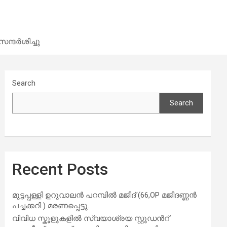
്ദർശിച്ചു
Search
Search
Recent Posts
മുട്ടപ്പള്ളി ഉറുവാലൻ പറമ്പിൽ മജീദ് (66,OP മജീദണ്ണൻ
പച്ചക്കറി ) മരണപ്പെട്ടു..
വിവിധ സ്കൂളുകളില്‍ സ്വയാശ്രയ സ്റ്റുഡന്‍റ്