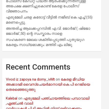
പോലീസ് കേഡറ്റ് പദ്ധതി ആരംഭിക്കുന്നതിനുള്ള
അപേക്ഷ ക്ഷണിച്ചുകൊണ്ട് കേരള പോലീസ്
വിജ്ഞാപനം
എരുമേലി ചരള കരോട്ട് വീട്ടിൽ നജീബ് കെ എച്ച് (55)
മരണപ്പെട്ടു.
അന്തരിച്ച ആ​ല​ക്ക​പ്പ​റമ്പിൽ​ എ.​വി. ജോ​ർ​ജ് ( ഷിജോ
ജോർജ് ,50) ന്റെ സംസ്കാരം നാളെ
സഹകരണ മേഖല ശക്തിപ്പെടുത്തി പുതുയുഗ
കേരളം സാധ്യമാക്കും: മന്ത്രി എം ലിജു
Recent Comments
Vivod iz zapoya na domy_ivMt
on
കേരള മീഡിയ
അക്കാദമി വൈസ്ചെയർമാനായി കെ.പി റെജിയെ
തെരഞ്ഞെടുത്തു
Kalebal
on
എരുമേലി പഞ്ചായത്തിലെ പമ്പാവാലി
,ഏഞ്ചൽ വാലി
വാർഡുകൾ പി ടി ആറിൽ നിന്ന് ഒഴിവാക്കണം