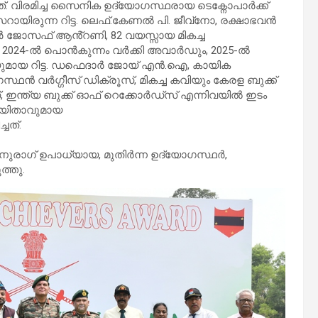
. വിരമിച്ച സൈനിക ഉദ്യോഗസ്ഥരായ ടെക്നോപാർക്ക്
സറായിരുന്ന റിട്ട. ലെഫ്.കേണൽ പി. ജീവ്നോ, രക്ഷാഭവൻ
ർ ജോസഫ് ആൻ്റണി, 82 വയസ്സായ മികച്ച
 2024-ൽ പൊൻകുന്നം വർക്കി അവാർഡും, 2025-ൽ
യുമായ റിട്ട. ഡഫെദാർ ജോയ് എൻ.ഐ, കായിക
്ഥൻ വർഗ്ഗീസ് ഡിക്രൂസ്, മികച്ച കവിയും കേരള ബുക്ക്
 ഇന്ത്യ ബുക്ക് ഓഫ് റെക്കോർഡ്സ് എന്നിവയിൽ ഇടം
രചയിതാവുമായ
ചത്.
നുരാഗ് ഉപാധ്യായ, മുതിർന്ന ഉദ്യോഗസ്ഥർ,
ത്തു.