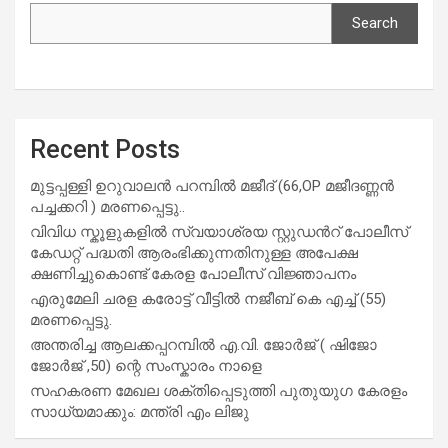
Search
Recent Posts
മുട്ടപ്പള്ളി ഉറുവാലൻ പറമ്പിൽ മജീദ് (66,OP മജീദണ്ണൻ
പച്ചക്കറി ) മരണപ്പെട്ടു..
വിവിധ സ്കൂളുകളില്‍ സ്വയാശ്രയ സ്റ്റുഡന്‍റ് പോലീസ്
കേഡറ്റ് പദ്ധതി ആരംഭിക്കുന്നതിനുള്ള അപേക്ഷ
ക്ഷണിച്ചുകൊണ്ട് കേരള പോലീസ് വിജ്ഞാപനം
എരുമേലി ചരള കരോട്ട് വീട്ടിൽ നജീബ് കെ എച്ച് (55)
മരണപ്പെട്ടു.
അന്തരിച്ച ആ​ല​ക്ക​പ്പ​റമ്പിൽ​ എ.​വി. ജോ​ർ​ജ് ( ഷിജോ
ജോർജ് ,50) ന്റെ സംസ്കാരം നാളെ
സഹകരണ മേഖല ശക്തിപ്പെടുത്തി പുതുയുഗ കേരളം
സാധ്യമാക്കും: മന്ത്രി എം ലിജു