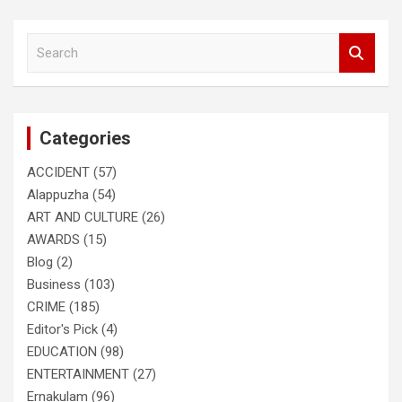
S
e
a
r
c
Categories
h
ACCIDENT
(57)
Alappuzha
(54)
ART AND CULTURE
(26)
AWARDS
(15)
Blog
(2)
Business
(103)
CRIME
(185)
Editor's Pick
(4)
EDUCATION
(98)
ENTERTAINMENT
(27)
Ernakulam
(96)