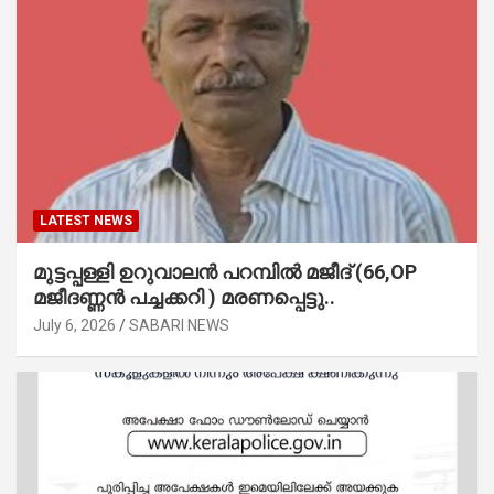
LATEST NEWS
മുട്ടപ്പള്ളി ഉറുവാലൻ പറമ്പിൽ മജീദ് (66,OP
മജീദണ്ണൻ പച്ചക്കറി ) മരണപ്പെട്ടു..
July 6, 2026
SABARI NEWS