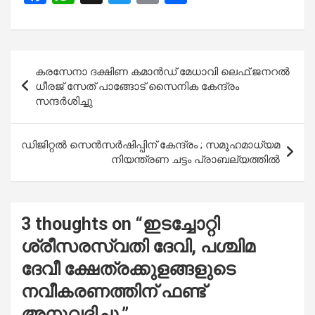
a
h
wi
m
h
ce
at
tt
ail
ar
b
s
er
e
Post
കരസേനാ ദക്ഷിണ കമാൻഡ് മേധാവി ലെഫ്.ജനറൽ
o
A
navigation
ധീരജ് സേത് പാങ്ങോട് സൈനിക കേന്ദ്രം
o
p
സന്ദർശിച്ചു
k
p
ഡിജിറ്റൽ സെൻസർഷിപ്പിന്‌ കേന്ദ്രം ; സമൂഹമാധ്യമ
നിയന്ത്രണ ചട്ടം പ്രാബല്യത്തിൽ
3 thoughts on “
ഇടച്ചോറ്റി
ശ്രീസരസ്വതി ദേവി, പശ്ചിമ
ദേവീ ക്ഷേത്രക്കുളങ്ങളുടെ
നവീകരണത്തിന് ഫണ്ട്
അനുവദിച്ചു.
”