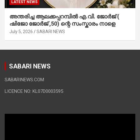
LATEST NEWS
അന്തരിച്ച ആ​ല​ക്ക​പ്പ​റമ്പിൽ​ എ.​വി. ജോ​ർ​ജ് (
ഷിജോ ജോർജ് ,50) ന്റെ സംസ്കാരം നാളെ
July 5, 2026
SABARI NEWS
SABARI NEWS
SABARINEWS.COM
LICENCE NO: KL07D0003595