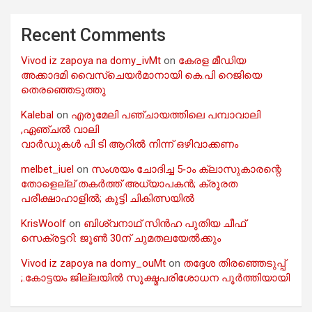
Recent Comments
Vivod iz zapoya na domy_ivMt
on
കേരള മീഡിയ
അക്കാദമി വൈസ്ചെയർമാനായി കെ.പി റെജിയെ
തെരഞ്ഞെടുത്തു
Kalebal
on
എരുമേലി പഞ്ചായത്തിലെ പമ്പാവാലി
,ഏഞ്ചൽ വാലി
വാർഡുകൾ പി ടി ആറിൽ നിന്ന് ഒഴിവാക്കണം
melbet_iuel
on
സംശയം ചോദിച്ച 5-ാം ക്ലാസുകാരന്റെ
തോളെല്ല് തകർത്ത് അധ്യാപകൻ; ക്രൂരത
പരീക്ഷാഹാളിൽ; കുട്ടി ചികിത്സയിൽ
KrisWoolf
on
ബിശ്വനാഥ് സിൻഹ പുതിയ ചീഫ്
സെക്രട്ടറി: ജൂൺ 30ന് ചുമതലയേൽക്കും
Vivod iz zapoya na domy_ouMt
on
തദ്ദേശ തിരഞ്ഞെടുപ്പ്
;.കോട്ടയം ജില്ലയിൽ സൂക്ഷ്മപരിശോധന പൂർത്തിയായി