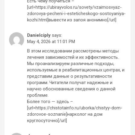
Есть чему поучиться –
[url=https://ubirayvolos.ru/sovety/vzaimosvyaz-
zdorovya-pecheni-i-esteticheskogo-sostoyaniya-
kozhi.html]вывести из запоя анонимно[/url]
Danielciply
says:
May 4, 2026 at 11:01 PM
В этом исследовании рассмотрены методы
лечения зависимостей и их эффективность.
Мы проанализируем различные подходы,
используемые в реабилитационных центрах, и
представим данные о результативности
программ. Читатели получат надежные и
научно обоснованные сведения о данной
проблеме.
Более того — здесь –
[url=https://chistotainfo.ru/uborka/chistyy-dom-
zdorovoe-soznanie]нарколог на дом
круглосуточно[/url]