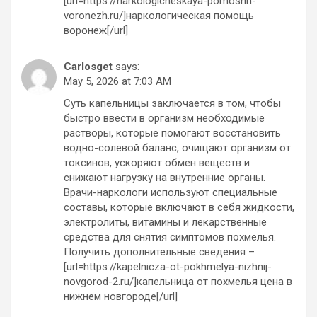
[url=https://narkologicheskaya-pomoshh-
voronezh.ru/]наркологическая помощь
воронеж[/url]
Carlosget
says:
May 5, 2026 at 7:03 AM
Суть капельницы заключается в том, чтобы
быстро ввести в организм необходимые
растворы, которые помогают восстановить
водно-солевой баланс, очищают организм от
токсинов, ускоряют обмен веществ и
снижают нагрузку на внутренние органы.
Врачи-наркологи используют специальные
составы, которые включают в себя жидкости,
электролиты, витамины и лекарственные
средства для снятия симптомов похмелья.
Получить дополнительные сведения –
[url=https://kapelnicza-ot-pokhmelya-nizhnij-
novgorod-2.ru/]капельница от похмелья цена в
нижнем новгороде[/url]