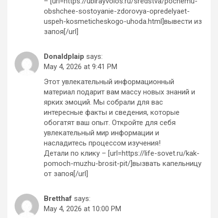
– [url=https://ubirayvolos.ru/sredstva/pochemu-
obshchee-sostoyanie-zdorovya-opredelyaet-
uspeh-kosmeticheskogo-uhoda.html]вывести из
запоя[/url]
Donaldplaip
says:
May 4, 2026 at 9:41 PM
Этот увлекательный информационный
материал подарит вам массу новых знаний и
ярких эмоций. Мы собрали для вас
интересные факты и сведения, которые
обогатят ваш опыт. Откройте для себя
увлекательный мир информации и
насладитесь процессом изучения!
Детали по клику – [url=https://life-sovet.ru/kak-
pomoch-muzhu-brosit-pit/]вызвать капельницу
от запоя[/url]
Bretthaf
says:
May 4, 2026 at 10:00 PM