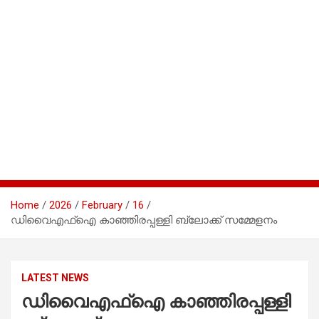
Home
2026
February
16
ഡിവൈഎഫ്ഐ കാഞ്ഞിരപ്പള്ളി ബ്ലോക്ക് സമ്മേളനം
LATEST NEWS
ഡിവൈഎഫ്ഐ കാഞ്ഞിരപ്പള്ളി