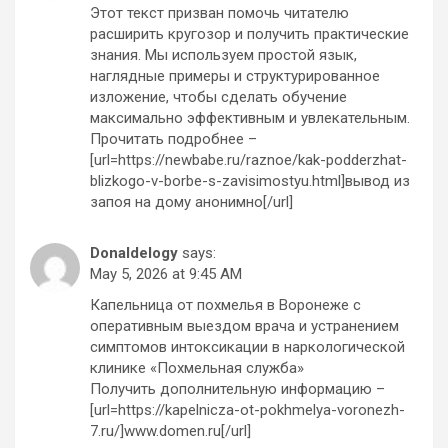
Этот текст призван помочь читателю
расширить кругозор и получить практические
знания. Мы используем простой язык,
наглядные примеры и структурированное
изложение, чтобы сделать обучение
максимально эффективным и увлекательным.
Прочитать подробнее –
[url=https://newbabe.ru/raznoe/kak-podderzhat-
blizkogo-v-borbe-s-zavisimostyu.html]вывод из
запоя на дому анонимно[/url]
Donaldelogy
says:
May 5, 2026 at 9:45 AM
Капельница от похмелья в Воронеже с
оперативным выездом врача и устранением
симптомов интоксикации в наркологической
клинике «Похмельная служба»
Получить дополнительную информацию –
[url=https://kapelnicza-ot-pokhmelya-voronezh-
7.ru/]www.domen.ru[/url]