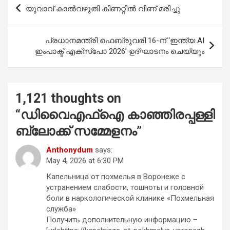
b
s
er
e
Post
യുവാവ് കാൽവഴുതി കിണറ്റിൽ വീണ് മരിച്ചു
o
A
navigation
o
p
പ്രധാനമന്ത്രി ഫെബ്രുവരി 16-ന് ‘ഇന്ത്യ AI
k
p
ഇംപാക്ട് എക്സ്പോ 2026’ ഉദ്ഘാടനം ചെയ്യും
1,121 thoughts on
“
ഡിവൈഎഫ്ഐ കാഞ്ഞിരപ്പള്ളി
ബ്ലോക്ക് സമ്മേളനം
”
Anthonydum
says:
May 4, 2026 at 6:30 PM
Капельница от похмелья в Воронеже с
устранением слабости, тошноты и головной
боли в наркологической клинике «Похмельная
служба»
Получить дополнительную информацию –