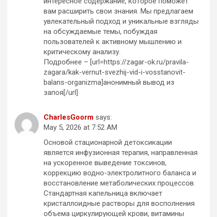
интересное содержание, которое поможет
вам расширить свои знания. Мы предлагаем
увлекательный подход и уникальные взгляды
на обсуждаемые темы, побуждая
пользователей к активному мышлению и
критическому анализу.
Подробнее – [url=https://zagar-ok.ru/pravila-
zagara/kak-vernut-svezhij-vid-i-vosstanovit-
balans-organizma]анонимный вывод из
запоя[/url]
CharlesGoorm
says:
May 5, 2026 at 7:52 AM
Основой стационарной детоксикации
является инфузионная терапия, направленная
на ускоренное выведение токсинов,
коррекцию водно-электролитного баланса и
восстановление метаболических процессов.
Стандартная капельница включает
кристаллоидные растворы для восполнения
объема циркулирующей крови, витамины