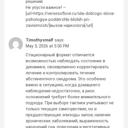
решений.
Не упусти важное! –
[url=https://versesoflove.ru/sila-dobrogo-slova-
psihologiya-podderzhki-blizkih-pri-
zavisimosti/]вызов нарколога[/url]
Timothysmalf
says:
May 5, 2026 at 5:50 PM
Стационарный формат отличается
возможностью наблюдать состояние в
динамике, своевременно корректировать
лечение и контролировать течение
абстинентного синдрома. Это особенно
важно в ситуациях, когда домашнего
наблюдения недостаточно, а риск
осложнений требует более внимательного
подхода. При выборе тактики учитывают не
только текущее самочувствие, но и
предшествующие эпизоды запоя, наличие
хронических заболеваний, выраженность
нарушений сна, поведения и вегетативных