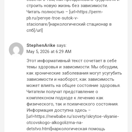
строить новую жизнь без зависимости.
Читать полностью – [url=https://perm-
pb.ru/pervye-troe-sutok-v-
stacionare/]наркологический стационар в
спб[/url]
StephenArike
says:
May 5, 2026 at 6:29 AM
Этот информативный текст сочетает в себе
темы здоровья и зависимости. Мы обсудим,
как хронические заболевания могут усугубить
зависимости и наоборот, как зависимость
может влиять на общее состояние здоровья.
Читатели получат представление о
комплексном подходе к лечению как
физического, так и психического состояния.
Информация доступна здесь –
[url=https://newbabe.ru/sovety/skrytoe-vliyanie-
otcovskogo-alkogolizma-na-
detstvo.html]наркологическая помощь