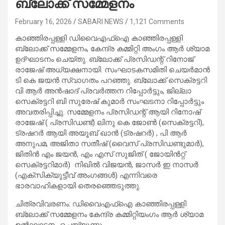
ബ്ലോക്ക് സമ്മേളനം
February 16, 2026
SABARI NEWS
1,121 Comments
കാഞ്ഞിരപ്പള്ളി ഡിവൈഎഫ്ഐ കാഞ്ഞിരപ്പള്ളി
ബ്ലോക്ക് സമ്മേളനം, കേന്ദ്ര കമ്മിറ്റി അംഗം ആർ ശ്യാമ
ഉദ്ഘാടനം ചെയ്തു. ബ്ലോക്ക് പ്രസിഡന്റ് റിനോജ്
രാജേഷ് അധ്യക്ഷനായി. സംഘാടകസമിതി ചെയർമാൻ
ടി കെ ജയൻ സ്വാഗതം പറഞ്ഞു. ബ്ലോക്ക് സെക്രട്ടറി
വി ആർ അൻഷാദ് പ്രവർത്തന റിപ്പോർട്ടും, ജില്ലാ
സെക്രട്ടറി ബി സുരേഷ് കുമാർ സംഘടനാ റിപ്പോർട്ടും
അവതരിപ്പിച്ചു. സമ്മേളനം പ്രസിഡന്റ് ആയി റിനോഷ്
രാജേഷ് ( പ്രസിഡണ്ട്) ലിനു കെ ജോൺ (സെക്രട്ടറി),
ട്രഷറർ ആയി അയൂബ് ഖാൻ (ട്രഷറർ) , പി ആർ
അനുപമ, അജിതാ സതീഷ് (വൈസ് പ്രസിഡണ്ടുമാർ),
ജിതിൻ എം ജയൻ, എം എസ് സുജിത് ( ജോയിൻറ്റ്
സെക്രട്ടറിമാർ) നിഖിൽ വിജയൻ, ജാസർ ഇ നാസർ
(എക്സിക്യുട്ടീവ് അംഗങ്ങൾ) എന്നിവരെ
ഭാരവാഹികളായി തെരഞ്ഞെടുത്തു.
ചിത്രവിവരണം: ഡിവൈഎഫ്ഐ കാഞ്ഞിരപ്പള്ളി
ബ്ലോക്ക് സമ്മേളനം കേന്ദ്ര കമ്മിറ്റിയംഗം ആർ ശ്യാമ
ഉൽഘാടനം ചെയ്യുന്നു.