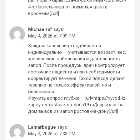
[url=https://kapelnicza-ot-pokhmelya-voronezh-
4.ru/]капельница от похмелья цена в
воронеже[/url]
Michaelrof
says:
May 4, 2026 at 7:09 PM
Каждая капельница подбирается
индивидуально — учитываются возраст, вес,
хронические заболевания и длительность
запоя. После процедуры врач контролирует
состояние пациента и при необходимости
корректирует лечение. Такой подход делает
терапию не только эффективной, но и
безопасной.
Изучить вопрос глубже – [url=https://vyvod-iz-
zapoya-v-rostove-na-donu19.ru/]нарколог на
дом вывод из запоя ростов-на-дону[/url]
Lamarbogue
says:
May 4, 2026 at 7:33 PM