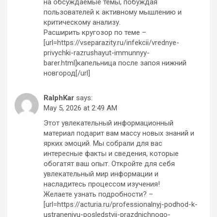
на обсуждаемые темы, побуждая
пользователей к активному мышлению и
критическому анализу.
Расширить кругозор по теме –
[url=https://vseparazity.ru/infekcii/vrednye-
privychki-razrushayut-immunnyy-
barer.html]капельница после запоя нижний
новгород[/url]
RalphKar
says:
May 5, 2026 at 2:49 AM
Этот увлекательный информационный
материал подарит вам массу новых знаний и
ярких эмоций. Мы собрали для вас
интересные факты и сведения, которые
обогатят ваш опыт. Откройте для себя
увлекательный мир информации и
насладитесь процессом изучения!
Желаете узнать подробности? –
[url=https://acturia.ru/professionalnyj-podhod-k-
ustraneniyu-posledstvij-prazdnichnogo-