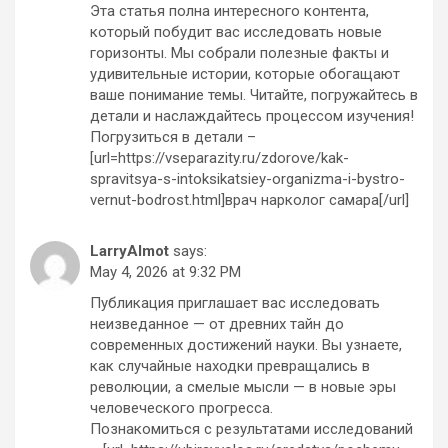
Эта статья полна интересного контента,
который побудит вас исследовать новые
горизонты. Мы собрали полезные факты и
удивительные истории, которые обогащают
ваше понимание темы. Читайте, погружайтесь в
детали и наслаждайтесь процессом изучения!
Погрузиться в детали –
[url=https://vseparazity.ru/zdorove/kak-
spravitsya-s-intoksikatsiey-organizma-i-bystro-
vernut-bodrost.html]врач нарколог самара[/url]
LarryAlmot
says:
May 4, 2026 at 9:32 PM
Публикация приглашает вас исследовать
неизведанное — от древних тайн до
современных достижений науки. Вы узнаете,
как случайные находки превращались в
революции, а смелые мысли — в новые эры
человеческого прогресса.
Познакомиться с результатами исследований