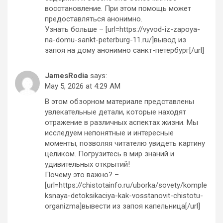
восстановление. При этом помощь может
предоставляться анонимно.
Узнать больше – [url=https://vyvod-iz-zapoya-
na-domu-sankt-peterburg-11.ru/]вывод из
запоя на дому анонимно санкт-петербург[/url]
JamesRodia
says:
May 5, 2026 at 4:29 AM
В этом обзорном материале представлены
увлекательные детали, которые находят
отражение в различных аспектах жизни. Мы
исследуем непонятные и интересные
моменты, позволяя читателю увидеть картину
целиком. Погрузитесь в мир знаний и
удивительных открытий!
Почему это важно? –
[url=https://chistotainfo.ru/uborka/sovety/komple
ksnaya-detoksikaciya-kak-vosstanovit-chistotu-
organizma]вывести из запоя капельница[/url]