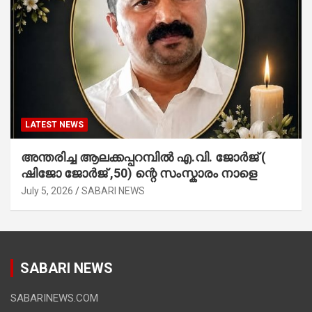
LATEST NEWS
അന്തരിച്ച ആ​ല​ക്ക​പ്പ​റമ്പിൽ​ എ.​വി. ജോ​ർ​ജ് (
ഷിജോ ജോർജ് ,50) ന്റെ സംസ്കാരം നാളെ
July 5, 2026
SABARI NEWS
SABARI NEWS
SABARINEWS.COM