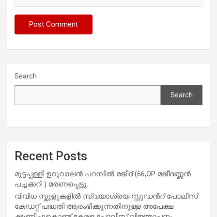
Search
Search
Recent Posts
മുട്ടപ്പള്ളി ഉറുവാലൻ പറമ്പിൽ മജീദ് (66,OP മജീദണ്ണൻ
പച്ചക്കറി ) മരണപ്പെട്ടു..
വിവിധ സ്കൂളുകളില്‍ സ്വയാശ്രയ സ്റ്റുഡന്‍റ് പോലീസ്
കേഡറ്റ് പദ്ധതി ആരംഭിക്കുന്നതിനുള്ള അപേക്ഷ
ക്ഷണിച്ചുകൊണ്ട് കേരള പോലീസ് വിജ്ഞാപനം