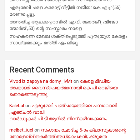
എരുമേലി ചരള കരോട്ട് വീട്ടിൽ നജീബ് കെ എച്ച് (55)
മരണപ്പെട്ടു.
അന്തരിച്ച ആ​ല​ക്ക​പ്പ​റമ്പിൽ​ എ.​വി. ജോ​ർ​ജ് ( ഷിജോ
ജോർജ് ,50) ന്റെ സംസ്കാരം നാളെ
സഹകരണ മേഖല ശക്തിപ്പെടുത്തി പുതുയുഗ കേരളം
സാധ്യമാക്കും: മന്ത്രി എം ലിജു
Recent Comments
Vivod iz zapoya na domy_ivMt
on
കേരള മീഡിയ
അക്കാദമി വൈസ്ചെയർമാനായി കെ.പി റെജിയെ
തെരഞ്ഞെടുത്തു
Kalebal
on
എരുമേലി പഞ്ചായത്തിലെ പമ്പാവാലി
,ഏഞ്ചൽ വാലി
വാർഡുകൾ പി ടി ആറിൽ നിന്ന് ഒഴിവാക്കണം
melbet_iuel
on
സംശയം ചോദിച്ച 5-ാം ക്ലാസുകാരന്റെ
തോളെല്ല് തകർത്ത് അധ്യാപകൻ; ക്രൂരത