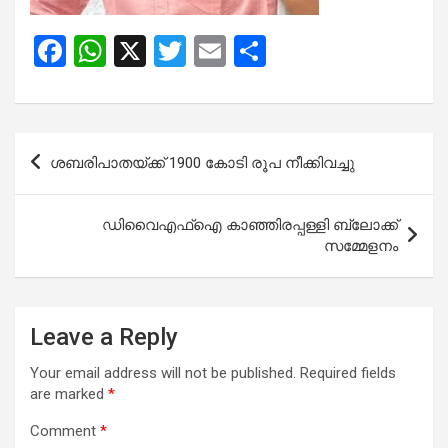
F
W
X
T
E
S
a
h
wi
m
h
ce
at
tt
ail
ar
b
s
er
e
Post
ശബരിപാതയ്‌ക്ക്‌ 1900 കോടി രൂപ നീക്കിവച്ചു
o
A
navigation
o
p
ഡിവൈഎഫ്ഐ കാഞ്ഞിരപ്പള്ളി ബ്ലോക്ക്
k
p
സമ്മേളനം
Leave a Reply
Your email address will not be published.
Required fields
are marked
*
Comment
*