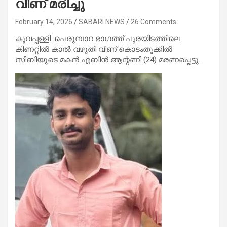
വീണ് മരിച്ചു
February 14, 2026
SABARI NEWS
26 Comments
കൂവപ്പള്ളി :പെരുമ്പാറ ഭാഗത്ത് പുരയിടത്തിലെ
കിണറ്റിൽ കാൽ വഴുതി വീണ് കൊടംതൂക്കിൽ
സിബിയുടെ മകൻ എബിൻ ആന്റണി (24) മരണപ്പെട്ടു..