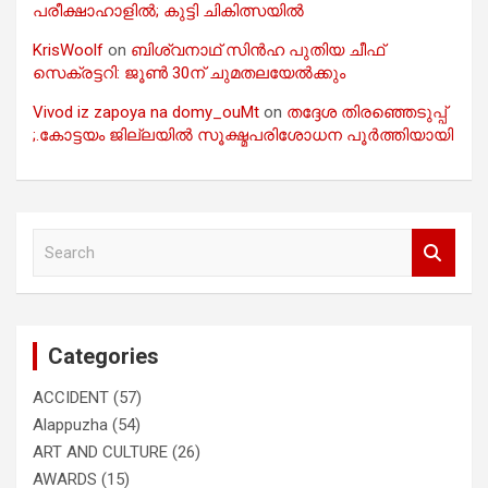
പരീക്ഷാഹാളിൽ; കുട്ടി ചികിത്സയിൽ
KrisWoolf
on
ബിശ്വനാഥ് സിൻഹ പുതിയ ചീഫ്
സെക്രട്ടറി: ജൂൺ 30ന് ചുമതലയേൽക്കും
Vivod iz zapoya na domy_ouMt
on
തദ്ദേശ തിരഞ്ഞെടുപ്പ്
;.കോട്ടയം ജില്ലയിൽ സൂക്ഷ്മപരിശോധന പൂർത്തിയായി
S
e
a
r
c
Categories
h
ACCIDENT
(57)
Alappuzha
(54)
ART AND CULTURE
(26)
AWARDS
(15)