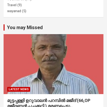
Travel
(9)
wayanad
(5)
You may Missed
LATEST NEWS
മുട്ടപ്പള്ളി ഉറുവാലൻ പറമ്പിൽ മജീദ് (66,OP
മജീദണ്ണൻ പച്ചക്കറി ) മരണപ്പെട്ടു..