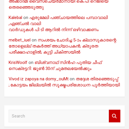
അക്കാദമി വൈസ്ചെയർമാനായി കെ.പി റെജിയെ
തെരഞ്ഞെടുത്തു
Kalebal
on
എരുമേലി പഞ്ചായത്തിലെ പമ്പാവാലി
,ഏഞ്ചൽ വാലി
വാർഡുകൾ പി ടി ആറിൽ നിന്ന് ഒഴിവാക്കണം
melbet_iuel
on
സംശയം ചോദിച്ച 5-ാം ക്ലാസുകാരന്റെ
തോളെല്ല് തകർത്ത് അധ്യാപകൻ; ക്രൂരത
പരീക്ഷാഹാളിൽ; കുട്ടി ചികിത്സയിൽ
KrisWoolf
on
ബിശ്വനാഥ് സിൻഹ പുതിയ ചീഫ്
സെക്രട്ടറി: ജൂൺ 30ന് ചുമതലയേൽക്കും
Vivod iz zapoya na domy_ouMt
on
തദ്ദേശ തിരഞ്ഞെടുപ്പ്
;.കോട്ടയം ജില്ലയിൽ സൂക്ഷ്മപരിശോധന പൂർത്തിയായി
S
e
a