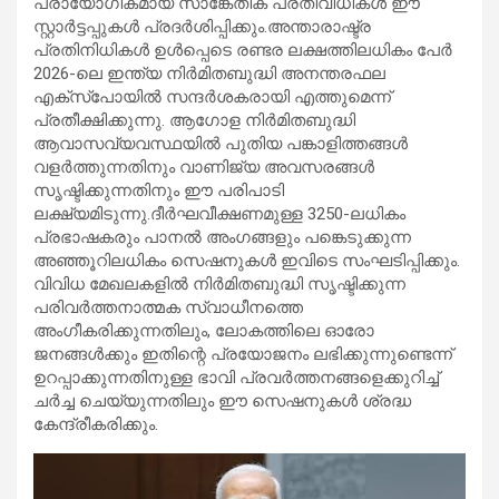
പ്രായോഗികമായ സാങ്കേതിക പ്രതിവിധികൾ ഈ
സ്റ്റാർട്ടപ്പുകൾ പ്രദർശിപ്പിക്കും.അന്താരാഷ്ട്ര
പ്രതിനിധികൾ ഉൾപ്പെടെ രണ്ടര ലക്ഷത്തിലധികം പേർ
2026-ലെ ഇന്ത്യ നിർമിതബുദ്ധി അ‌നന്തരഫല
എക്സ്പോയിൽ സന്ദർശകരായി എത്തുമെന്ന്
പ്രതീക്ഷിക്കുന്നു. ആഗോള നിർമിതബുദ്ധി
ആവാസവ്യവസ്ഥയിൽ പുതിയ പങ്കാളിത്തങ്ങൾ
വളർത്തുന്നതിനും വാണിജ്യ അവസരങ്ങൾ
സൃഷ്ടിക്കുന്നതിനും ഈ പരിപാടി
ലക്ഷ്യമിടുന്നു.ദീർഘവീക്ഷണമുള്ള 3250-ലധികം
പ്രഭാഷകരും പാനൽ അംഗങ്ങളും പങ്കെടുക്കുന്ന
അഞ്ഞൂറിലധികം സെഷനുകൾ ഇവിടെ സംഘടിപ്പിക്കും.
വിവിധ മേഖലകളിൽ നിർമിതബുദ്ധി സൃഷ്ടിക്കുന്ന
പരിവർത്തനാത്മക സ്വാധീനത്തെ
അംഗീകരിക്കുന്നതിലും, ലോകത്തിലെ ഓരോ
ജനങ്ങൾക്കും ഇതിന്റെ പ്രയോജനം ലഭിക്കുന്നുണ്ടെന്ന്
ഉറപ്പാക്കുന്നതിനുള്ള ഭാവി പ്രവർത്തനങ്ങളെക്കുറിച്ച്
ചർച്ച ചെയ്യുന്നതിലും ഈ സെഷനുകൾ ശ്രദ്ധ
കേന്ദ്രീകരിക്കും.