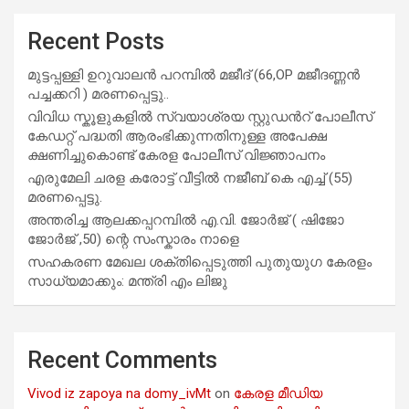
Recent Posts
മുട്ടപ്പള്ളി ഉറുവാലൻ പറമ്പിൽ മജീദ് (66,OP മജീദണ്ണൻ
പച്ചക്കറി ) മരണപ്പെട്ടു..
വിവിധ സ്കൂളുകളില്‍ സ്വയാശ്രയ സ്റ്റുഡന്‍റ് പോലീസ്
കേഡറ്റ് പദ്ധതി ആരംഭിക്കുന്നതിനുള്ള അപേക്ഷ
ക്ഷണിച്ചുകൊണ്ട് കേരള പോലീസ് വിജ്ഞാപനം
എരുമേലി ചരള കരോട്ട് വീട്ടിൽ നജീബ് കെ എച്ച് (55)
മരണപ്പെട്ടു.
അന്തരിച്ച ആ​ല​ക്ക​പ്പ​റമ്പിൽ​ എ.​വി. ജോ​ർ​ജ് ( ഷിജോ
ജോർജ് ,50) ന്റെ സംസ്കാരം നാളെ
സഹകരണ മേഖല ശക്തിപ്പെടുത്തി പുതുയുഗ കേരളം
സാധ്യമാക്കും: മന്ത്രി എം ലിജു
Recent Comments
Vivod iz zapoya na domy_ivMt
on
കേരള മീഡിയ