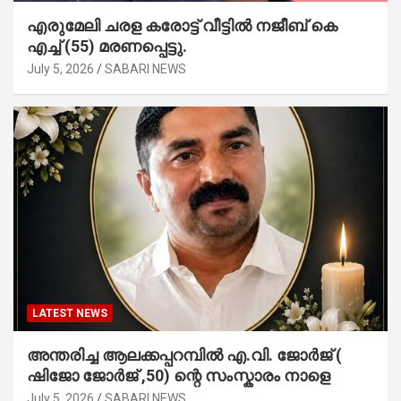
എരുമേലി ചരള കരോട്ട് വീട്ടിൽ നജീബ് കെ
എച്ച് (55) മരണപ്പെട്ടു.
July 5, 2026
SABARI NEWS
LATEST NEWS
അന്തരിച്ച ആ​ല​ക്ക​പ്പ​റമ്പിൽ​ എ.​വി. ജോ​ർ​ജ് (
ഷിജോ ജോർജ് ,50) ന്റെ സംസ്കാരം നാളെ
July 5, 2026
SABARI NEWS