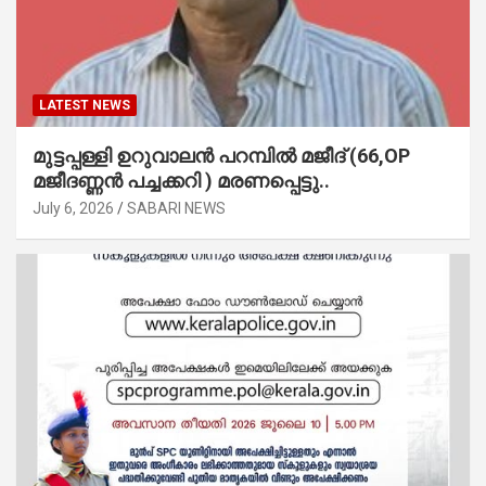
LATEST NEWS
മുട്ടപ്പള്ളി ഉറുവാലൻ പറമ്പിൽ മജീദ് (66,OP
മജീദണ്ണൻ പച്ചക്കറി ) മരണപ്പെട്ടു..
July 6, 2026
SABARI NEWS