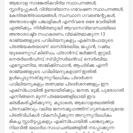
ആഗോള സാങ്കേതികവിദ്യ സ്ഥാപനങ്ങൾ,
സ്റ്റാർട്ടപ്പുകൾ, വിദ്യാഭ്യാസ-ഗവേഷണ സ്ഥാപനങ്ങൾ,
കേന്ദ്രമന്ത്രാലയങ്ങൾ, സംസ്ഥാന ഗവണ്മെന്റുകൾ,
അന്താരാഷ്ട്ര പങ്കാളികൾ എന്നിവരെ ഒരേ വേദിയിൽ
എത്തിക്കും. നിർമിതബുദ്ധി ആവാസവ്യവസ്ഥയിലെ
അന്താരാഷ്ട്ര സഹകരണം വ്യക്തമാക്കുന്ന 13
രാജ്യങ്ങളുടെ പവിലിയനുകളും എക്സ്പോയുടെ
പ്രത്യേകതയാണ്. ഓസ്‌ട്രേലിയ, ജപ്പാൻ, റഷ്യ,
യുണൈറ്റഡ് കിങ്ഡം, ഫ്രാൻസ്, ജർമ്മനി, ഇറ്റലി,
നെതർലൻഡ്‌സ്, സ്വിറ്റ്സർലൻഡ്, സെർബിയ,
എസ്തോണിയ, താജിക്കിസ്ഥാൻ, ആഫ്രിക്ക എന്നീ
രാജ്യങ്ങളുടെ പവിലിയനുകളാണ് ഇതിൽ
ഉൾപ്പെടുന്നത്.മുന്നൂറിലധികം പ്രദർശന
പവിലിയനുകളും തത്സമയ പ്രദർശനങ്ങളും ഈ
എക്സ്പോയിൽ ഉണ്ടായിരിക്കും. ജനത, ഭൂമി, പുരോഗതി
എന്നിങ്ങനെ മൂന്ന് പ്രമേയങ്ങളിലായി ഇവ
ക്രമീകരിച്ചിരിക്കുന്നു. കൂടാതെ, ആഗോളതലത്തിൽ
പ്രസക്തവും വലിയ ജനസമൂഹത്തിന് ഗുണകരവുമായ
പ്രതിവിധികൾ വികസിപ്പിക്കുന്ന അറുന്നൂറിലധികം
മികച്ച സ്റ്റാർട്ടപ്പുകളും എക്സ്പോയിൽ പങ്കെടുക്കും.
നിലവിൽ യഥാർഥ സാഹചര്യങ്ങളിൽ നടപ്പാക്കുന്ന