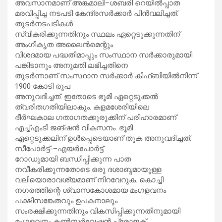
അവസാനമാണ്‌ അങ്കമാലി–ശബരി റെയിൽപ്പാത
മരവിപ്പിച്ച നടപടി കേന്ദ്രസർക്കാർ പിൻവലിച്ചത്‌.
തുടർനടപടികൾ
സ്വീകരിക്കുന്നതിനും സ്ഥലം ഏറ്റെടുക്കുന്നതിന്‌
അംഗീകൃത അലൈൻമെന്റും
വിശദമായ പദ്ധതിമാപ്പും സംസ്ഥാന സർക്കാരുമായി
പങ്കിടാനും അനുമതി ലഭിച്ചതിനെ
തുടർന്നാണ്‌ സംസ്ഥാന സർക്കാർ കിഫ്‌ബിയിൽനിന്ന്‌
1900 കോടി രൂപ
അനുവദിച്ചത്‌. ഇതോടെ ഭൂമി ഏറ്റെടുക്കൽ
ത്വരിതഗതിയിലാകും. കളമശേരിയിലെ
ദീർഘകാല ഗതാഗതക്കുരുക്കിന് പരിഹാരമാണ്‌
എച്ച്‌എംടി ജങ്‌ഷൻ വികസനം. ഭൂമി
ഏറ്റെടുക്കലിന്‌ ഉൾപ്പെടെയാണ്‌ തുക അനുവദിച്ചത്‌.
സീപോർട്ട്-–എയർപോർട്ട്
റോഡുമായി ബന്ധിപ്പിക്കുന്ന പാത
നവീകരിക്കുന്നതോടെ ഒരു ദശാബ്ദമായുള്ള
വലിയൊരാവശ്യമാണ്‌ നിറവേറുക. കൊച്ചി
നഗരത്തിന്റെ ശ്വാസകോശമായ മംഗളവനം
പക്ഷിസങ്കേതവും ഉപകനാലും
സംരക്ഷിക്കുന്നതിനും വികസിപ്പിക്കുന്നതിനുമായി
മംഗളവനം കൺസർവേഷൻ പ്രോജക്ട്