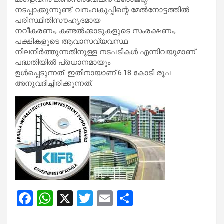
നടപ്പാക്കുന്നുണ്ട്. വനംവകുപ്പിന്റെ മേൽനോട്ടത്തിൽ
പരിസ്ഥിതിസൗഹൃദമായ
നവീകരണം, കണ്ടൽക്കാടുകളുടെ സംരക്ഷണം,
പക്ഷികളുടെ ആവാസവ്യവസ്ഥ
നിലനിർത്തുന്നതിനുള്ള നടപടികൾ എന്നിവയുമാണ്
പദ്ധതിയിൽ പ്രധാനമായും
ഉൾപ്പെടുന്നത്. ഇതിനായാണ്‌ 6.18 കോടി രൂപ
അനുവദിച്ചിരിക്കുന്നത്‌.
F
W
X
T
E
S
a
h
wi
m
h