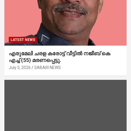
LATEST NEWS
എരുമേലി ചരള കരോട്ട് വീട്ടിൽ നജീബ് കെ
എച്ച് (55) മരണപ്പെട്ടു.
July 5, 2026
SABARI NEWS