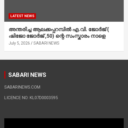
LATEST NEWS
അന്തരിച്ച ആ​ല​ക്ക​പ്പ​റമ്പിൽ​ എ.​വി. ജോ​ർ​ജ് (
ഷിജോ ജോർജ് ,50) ന്റെ സംസ്കാരം നാളെ
July 5, 2026
SABARI NEWS
SABARI NEWS
SABARINEWS.COM
LICENCE NO: KL07D0003595