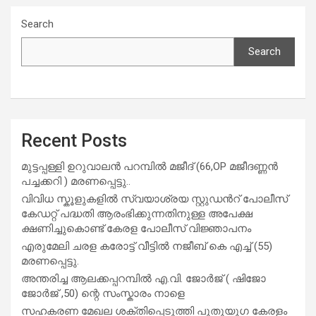
Search
Search
Recent Posts
മുട്ടപ്പള്ളി ഉറുവാലൻ പറമ്പിൽ മജീദ് (66,OP മജീദണ്ണൻ
പച്ചക്കറി ) മരണപ്പെട്ടു..
വിവിധ സ്കൂളുകളില്‍ സ്വയാശ്രയ സ്റ്റുഡന്‍റ് പോലീസ്
കേഡറ്റ് പദ്ധതി ആരംഭിക്കുന്നതിനുള്ള അപേക്ഷ
ക്ഷണിച്ചുകൊണ്ട് കേരള പോലീസ് വിജ്ഞാപനം
എരുമേലി ചരള കരോട്ട് വീട്ടിൽ നജീബ് കെ എച്ച് (55)
മരണപ്പെട്ടു.
അന്തരിച്ച ആ​ല​ക്ക​പ്പ​റമ്പിൽ​ എ.​വി. ജോ​ർ​ജ് ( ഷിജോ
ജോർജ് ,50) ന്റെ സംസ്കാരം നാളെ
സഹകരണ മേഖല ശക്തിപ്പെടുത്തി പുതുയുഗ കേരളം