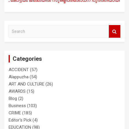
;.കോട്ടയം ജില്ലയിൽ സൂക്ഷ്മപരിശോധന പൂർത്തിയായി
S
e
a
r
c
Categories
h
ACCIDENT
(57)
Alappuzha
(54)
ART AND CULTURE
(26)
AWARDS
(15)
Blog
(2)
Business
(103)
CRIME
(185)
Editor's Pick
(4)
EDUCATION
(98)