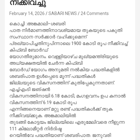
നീക്കിവച്ചു
February 14, 2026
SABARI NEWS
24 Comments
കൊച്ചി :അങ്കമാലി–ശബരി
പാത നിർമാണത്തിനാവശ്യമായ തുകയുടെ പകുതി
സംസ്ഥാന സർക്കാർ വഹിക്കുമെന്ന്‌
പ്രഖ്യാപിച്ചതിനുപിന്നാലെ 1900 കോടി രൂപ നീക്കിവച്ച്‌
കിഫ്‌ബി ബോർഡ്‌
യോഗതീരുമാനം. വെള്ളിയാഴ്‌ച മുഖ്യമന്ത്രിയുടെ
അധ്യക്ഷതയിൽ ചേർന്ന കിഫ്‌ബി
ബോർഡ്‌ യോഗം അനുമതി നൽകിയ പദ്ധതികളിൽ
ശബരിപാത ഉൾപ്പെടെ മൂന്ന്‌ പദ്ധതികൾ
ജില്ലയുടെ വികസനത്തിന്‌ കുതിപ്പേകുന്നതാണ്‌.
എച്ച്‌എംടി ജങ്‌ഷൻ
വികസനത്തിനായി 6.18 കോടി, മംഗളവനം ഉപ കനാൽ
വികസനത്തിന്‌ 6.19 കോടി രൂപ
എന്നിങ്ങനെയാണ്‌ മറ്റു രണ്ട്‌ പദ്ധതികൾക്ക്‌ തുക
നീക്കിവയ്‌ക്കുക. അങ്കമാലിയിൽ
തുടങ്ങി കോട്ടയം ജില്ലയിലെ എരുമേലിവരെ നീളുന്ന
111 കിലോമീറ്റർ നിർദിഷ്ട
റെയിൽവേ പദ്ധതിയാണ് ശബരിപാത. ജനുവരി