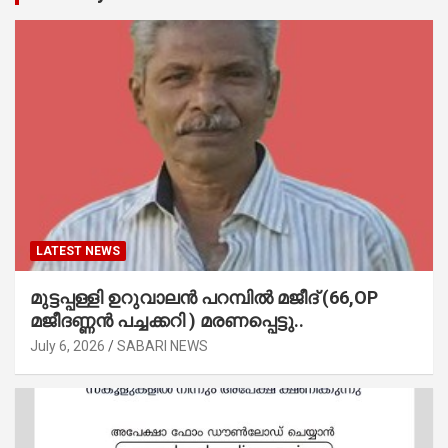
LATEST NEWS
മുട്ടപ്പള്ളി ഉറുവാലൻ പറമ്പിൽ മജീദ് (66,OP
മജീദണ്ണൻ പച്ചക്കറി ) മരണപ്പെട്ടു..
July 6, 2026
SABARI NEWS