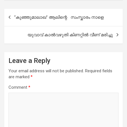
ce
at
tt
ail
ar
b
s
er
e
Post
“കുഞ്ഞുമാലാഖ” ആ​ലി​ന്റെ സം​സ്കാ​രം നാ​ളെ
o
A
navigation
o
p
യുവാവ് കാൽവഴുതി കിണറ്റിൽ വീണ് മരിച്ചു
k
p
Leave a Reply
Your email address will not be published.
Required fields
are marked
*
Comment
*