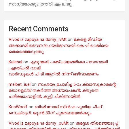
സാധ്യമാക്കും: മന്ത്രി എം ലിജു
Recent Comments
Vivod iz zapoya na domy_ivMt
on
കേരള മീഡിയ
അക്കാദമി വൈസ്ചെയർമാനായി കെ.പി റെജിയെ
തെരഞ്ഞെടുത്തു
Kalebal
on
എരുമേലി പഞ്ചായത്തിലെ പമ്പാവാലി
,ഏഞ്ചൽ വാലി
വാർഡുകൾ പി ടി ആറിൽ നിന്ന് ഒഴിവാക്കണം
melbet_iuel
on
സംശയം ചോദിച്ച 5-ാം ക്ലാസുകാരന്റെ
തോളെല്ല് തകർത്ത് അധ്യാപകൻ; ക്രൂരത
പരീക്ഷാഹാളിൽ; കുട്ടി ചികിത്സയിൽ
KrisWoolf
on
ബിശ്വനാഥ് സിൻഹ പുതിയ ചീഫ്
സെക്രട്ടറി: ജൂൺ 30ന് ചുമതലയേൽക്കും
Vivod iz zapoya na domy_ouMt
on
തദ്ദേശ തിരഞ്ഞെടുപ്പ്