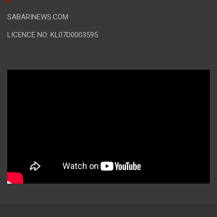
SABARINEWS.COM
LICENCE NO: KL07D0003595