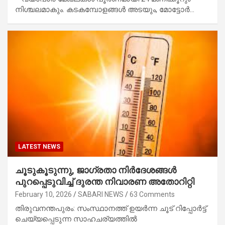
നിശ്ചലമാകും. കടകമ്പോളങ്ങള്‍ അടയും, മോട്ടോര്‍…
LATEST NEWS
ചൂടുകൂടുന്നു, ജാഗ്രതാ നിർദേശങ്ങൾ
പുറപ്പെടുവിച്ച് ദുരന്ത നിവാരണ അതോറിറ്റി
February 10, 2026
SABARI NEWS
63 Comments
തിരുവനന്തപുരം: സംസ്ഥാനത്ത് ഉയർന്ന ചൂട് റിപ്പോർട്ട്
ചെയ്യപ്പെടുന്ന സാഹചര്യത്തിൽ