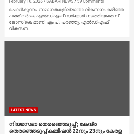
February 10, 2026
SABARI NEWS
59 Comments
പൊൻകുന്നം: സമാനതകളില്ലാത്ത വികസനം കഴിഞ്ഞ
പത്ത് വർഷം എൽഡിഎഫ് സർക്കാർ നടത്തിയതെന്ന്
ജോസ് കെ മാണി എം.പി. പറഞ്ഞു. എൽഡിഎഫ്
വികസന…
LATEST NEWS
നിയമസഭാ തെരഞ്ഞെടുപ്പ് ; കേന്ദ്ര
തെരഞ്ഞെടുപ്പ് ക​മ്മീ​ഷ​ൻ 22നും 23​നും കേ​ര​ള​