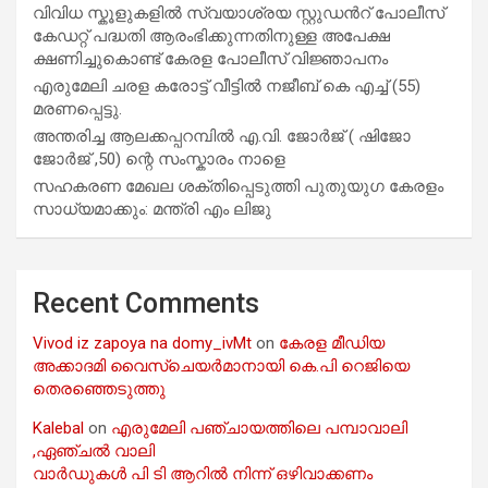
വിവിധ സ്കൂളുകളില്‍ സ്വയാശ്രയ സ്റ്റുഡന്‍റ് പോലീസ്
കേഡറ്റ് പദ്ധതി ആരംഭിക്കുന്നതിനുള്ള അപേക്ഷ
ക്ഷണിച്ചുകൊണ്ട് കേരള പോലീസ് വിജ്ഞാപനം
എരുമേലി ചരള കരോട്ട് വീട്ടിൽ നജീബ് കെ എച്ച് (55)
മരണപ്പെട്ടു.
അന്തരിച്ച ആ​ല​ക്ക​പ്പ​റമ്പിൽ​ എ.​വി. ജോ​ർ​ജ് ( ഷിജോ
ജോർജ് ,50) ന്റെ സംസ്കാരം നാളെ
സഹകരണ മേഖല ശക്തിപ്പെടുത്തി പുതുയുഗ കേരളം
സാധ്യമാക്കും: മന്ത്രി എം ലിജു
Recent Comments
Vivod iz zapoya na domy_ivMt
on
കേരള മീഡിയ
അക്കാദമി വൈസ്ചെയർമാനായി കെ.പി റെജിയെ
തെരഞ്ഞെടുത്തു
Kalebal
on
എരുമേലി പഞ്ചായത്തിലെ പമ്പാവാലി
,ഏഞ്ചൽ വാലി
വാർഡുകൾ പി ടി ആറിൽ നിന്ന് ഒഴിവാക്കണം