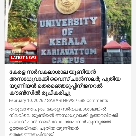
LATEST NEWS
കേരള സർവകലാശാല യൂണിയൻ
അസാധുവാക്കി വൈസ് ചാൻസലർ; പുതിയ
യൂണിയൻ തെരഞ്ഞെടുപ്പിന് ജനറൽ
കൗൺസിൽ രൂപീകരിച്ചു
February 10, 2026
SABARI NEWS
688 Comments
തിരുവനന്തപുരം: കേരള സർവകലാശാലയിൽ
നിലവിലെ യൂണിയൻ അസാധുവാക്കി ഉത്തരവിറക്കി
വൈസ് ചാൻസലർ ഡോ. മോഹനൻ കുന്നുമ്മൽ
ഉത്തരവിറക്കി. പുതിയ യൂണിയൻ
തെരഞ്ഞെടുപ്പിനായി…