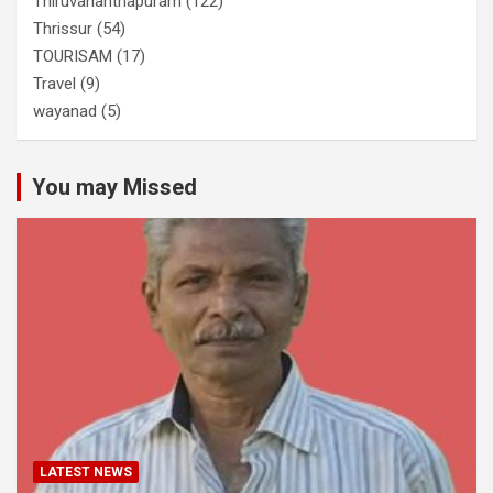
Thiruvananthapuram
(122)
Thrissur
(54)
TOURISAM
(17)
Travel
(9)
wayanad
(5)
You may Missed
LATEST NEWS