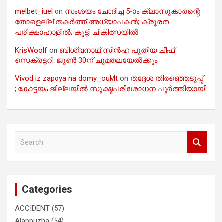
melbet_iuel
on
സംശയം ചോദിച്ച 5-ാം ക്ലാസുകാരന്റെ
തോളെല്ല് തകർത്ത് അധ്യാപകൻ; ക്രൂരത
പരീക്ഷാഹാളിൽ; കുട്ടി ചികിത്സയിൽ
KrisWoolf
on
ബിശ്വനാഥ് സിൻഹ പുതിയ ചീഫ്
സെക്രട്ടറി: ജൂൺ 30ന് ചുമതലയേൽക്കും
Vivod iz zapoya na domy_ouMt
on
തദ്ദേശ തിരഞ്ഞെടുപ്പ്
;.കോട്ടയം ജില്ലയിൽ സൂക്ഷ്മപരിശോധന പൂർത്തിയായി
S
e
a
r
c
Categories
h
ACCIDENT
(57)
Alappuzha
(54)