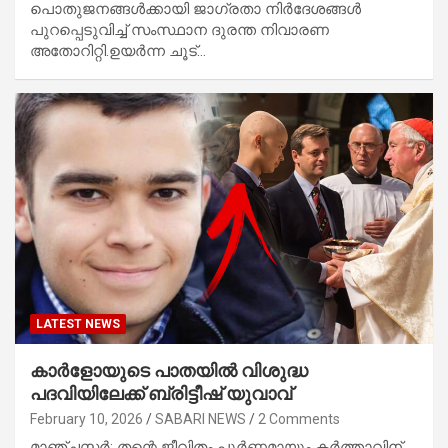
പൊതുജനങ്ങൾക്കായി ജാഗ്രതാ നിർദേശങ്ങൾ
പുറപ്പെടുവിച്ച് സംസ്ഥാന ദുരന്ത നിവാരണ
അതോറിറ്റി.ഉയർന്ന ചൂട്…
LATEST NEWS
കാർളോയുടെ പാതയില്‍ വിശുദ്ധ
പദവിയിലേക്ക് ബ്രിട്ടീഷ് യുവാവ്
February 10, 2026
SABARI NEWS
2 Comments
മാഞ്ചസ്റ്റര്‍: തന്റെ ജീവിതം പൂര്‍ണ്ണമായും കര്‍ത്താവിന്