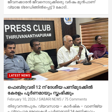
ജീവനക്കാരൻ ജീവനൊടുക്കിഒരു വർഷം മുൻപാണ്
വ്യാജ ട്രേഡിങ്ങിൽപ്പെട്ട് 3 കോടി…
LATEST NEWS
ഫെബ്രുവരി 12 ന് ദേശീയ പണിമുടക്കില്‍
കേരളം പൂര്‍ണമായും സ്തംഭിക്കും
February 10, 2026
SABARI NEWS
75 Comments
തിരുവനന്തപുരം :വ്യവസായ – കാര്‍ഷിക – വാണിജ്യ
– വ്യാപാര മേഖലകള്‍ പൂര്‍ണമായി 24 മണിക്കൂറും