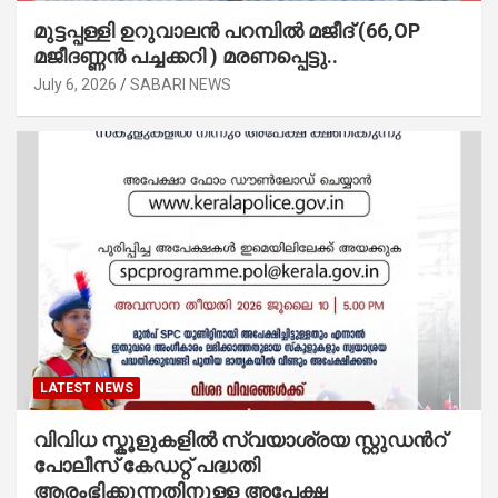
മുട്ടപ്പള്ളി ഉറുവാലൻ പറമ്പിൽ മജീദ് (66,OP
മജീദണ്ണൻ പച്ചക്കറി ) മരണപ്പെട്ടു..
July 6, 2026
SABARI NEWS
LATEST NEWS
വിവിധ സ്കൂളുകളില്‍ സ്വയാശ്രയ സ്റ്റുഡന്‍റ്
പോലീസ് കേഡറ്റ് പദ്ധതി
ആരംഭിക്കുന്നതിനുള്ള അപേക്ഷ