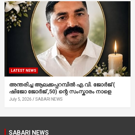
LATEST NEWS
അന്തരിച്ച ആ​ല​ക്ക​പ്പ​റമ്പിൽ​ എ.​വി. ജോ​ർ​ജ് (
ഷിജോ ജോർജ് ,50) ന്റെ സംസ്കാരം നാളെ
July 5, 2026
SABARI NEWS
SABARI NEWS