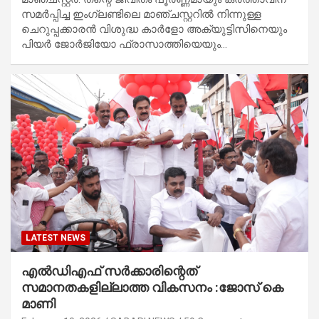
സമർപ്പിച്ച ഇംഗ്ലണ്ടിലെ മാഞ്ചസ്റ്ററിൽ നിന്നുള്ള
ചെറുപ്പക്കാരന്‍ വിശുദ്ധ കാർളോ അക്യുട്ടിസിനെയും
പിയർ ജോർജിയോ ഫ്രാസാത്തിയെയും…
LATEST NEWS
എൽഡിഎഫ് സർക്കാരിന്റെത്
സമാനതകളില്ലാത്ത വികസനം :ജോസ് കെ
മാണി