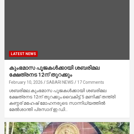
LATEST NEWS
കുംഭമാസ പൂജകള്‍ക്കായി ശബരിമല
ക്ഷേത്രനട 12ന് തുറക്കും
February 10, 2026
SABARI NEWS
17 Comments
ശബരിമല:കുംഭമാസ പൂജകള്‍ക്കായി ശബരിമല
ക്ഷേത്രനട 12ന് തുറക്കും.വൈകിട്ട് 5 മണിക്ക് തന്ത്രി
കണ്ഠര് മഹേഷ് മോഹനരുടെ സാന്നിധ്യത്തില്‍
മേല്‍ശാന്തി പ്രസാദ് ഇ.ഡി…