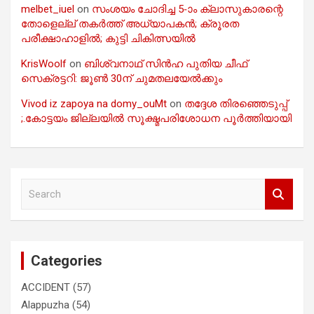
melbet_iuel
on
സംശയം ചോദിച്ച 5-ാം ക്ലാസുകാരന്റെ
തോളെല്ല് തകർത്ത് അധ്യാപകൻ; ക്രൂരത
പരീക്ഷാഹാളിൽ; കുട്ടി ചികിത്സയിൽ
KrisWoolf
on
ബിശ്വനാഥ് സിൻഹ പുതിയ ചീഫ്
സെക്രട്ടറി: ജൂൺ 30ന് ചുമതലയേൽക്കും
Vivod iz zapoya na domy_ouMt
on
തദ്ദേശ തിരഞ്ഞെടുപ്പ്
;.കോട്ടയം ജില്ലയിൽ സൂക്ഷ്മപരിശോധന പൂർത്തിയായി
S
e
a
r
c
Categories
h
ACCIDENT
(57)
Alappuzha
(54)