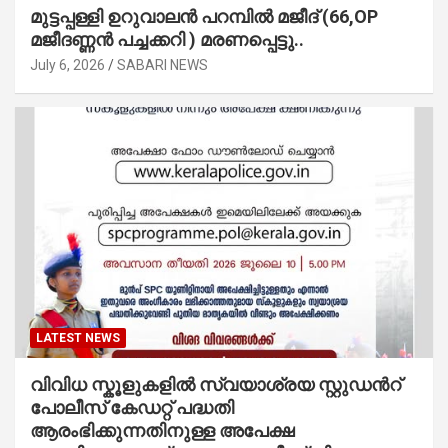
മുട്ടപ്പള്ളി ഉറുവാലൻ പറമ്പിൽ മജീദ് (66,OP
മജീദണ്ണൻ പച്ചക്കറി ) മരണപ്പെട്ടു..
July 6, 2026
SABARI NEWS
LATEST NEWS
വിവിധ സ്കൂളുകളില്‍ സ്വയാശ്രയ സ്റ്റുഡന്‍റ്
പോലീസ് കേഡറ്റ് പദ്ധതി
ആരംഭിക്കുന്നതിനുള്ള അപേക്ഷ