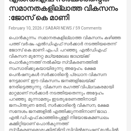
സമാനതകളില്ലാത്ത വികസനം
:ജോസ് കെ മാണി
February 10, 2026
SABARI NEWS
59 Comments
പൊൻകുന്നം: സമാനതകളില്ലാത്ത വികസനം കഴിഞ്ഞ
പത്ത് വർഷം എൽഡിഎഫ് സർക്കാർ നടത്തിയതെന്ന്
ജോസ് കെ മാണി എം.പി. പറഞ്ഞു. എൽഡിഎഫ്
വികസന മുന്നേറ്റ മധ്യമേഖല ജാഥയ്ക്ക്
പൊൻകുന്നത്ത് നൽകിയ സ്വീകരണത്തിൽ
സംസാരിക്കുകയായിരുന്നു അദ്ദേഹം. ക്ഷേമ
പെൻഷനുകൾ സർക്കാരിന്റെ പ്രധാന വികസന
നേട്ടമാണ്. ഈ വികസനം ജനങ്ങളിലേയ്ക്ക്
നേരിട്ടെത്തുന്നു. വികസന രംഗത്ത് വിപ്ലവകരമായി
മാറ്റമാണ് സർക്കാർ നടത്തിയതെന്നും അദ്ദേഹം
പറഞ്ഞു. മൂന്നാമതും ഇടതുഭരണത്തിനായി
ജനപിന്തുണ തേടി, സർക്കാരിന്റെ വികസന, ക്ഷേമ
സന്ദേശം ജനങ്ങളിൽ എത്തിക്കുന്നതിനാണ് ജാഥ. .
എൽ.ഡി.എഫ്.കാഞ്ഞിരപ്പള്ളി നിയോജകമണ്ഡലം
കമ്മിറ്റിയാണ് പൊൻകുന്നത്ത്
സ്വീകരണമൊരുക്കിത്.മിനി സിവിൽസ്റ്റേഷന് മുൻപിൽ