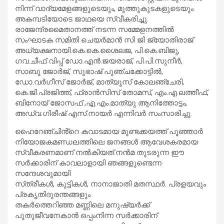
നിന്ന് വാദ്യമേളങ്ങളുടെയും, മുത്തുകുടകളുടെയും
അകമ്പടിയോടെ ജാഥയെ സ്വീകരിച്ചു.
രാജേന്ദ്രമൈതാനത്ത് നടന്ന സമ്മേളനത്തിൽ
സംഘാടക സമിതി ചെയർമാൻ സി ജി ജ്യോതിരാജ്
അധ്യക്ഷനായി.കെ.കെ.ശൈലജ, പി.കെ.ബിജു,
ഗവ.ചീഫ് വിപ്പ് ഡോ.എൻ.ജയരാജ്, പി.പി.സുനീർ,
സാബു ജോർജ്, സുഭാഷ് പുഞ്ചക്കോട്ടിൽ,
ഡോ.വർഗീസ് ജോർജ്, മാത്യൂസ് കോലഞ്ചേരി,
കെ.ജി.പ്രജിത്ത്, ഫ്രാൻസിസ് തോമസ്, എം.എ.ലത്തീഫ്,
ബിനോയ് ജോസഫ് ,എ.എം.മാത്യു ആനിത്തോട്ടം,
അഡ്വ.ഗിരീഷ് എസ്.നായർ എന്നിവർ സംസാരിച്ചു.
ഹൈറേഞ്ചിൻ്റെ കവാടമായ മുണ്ടക്കയത്ത് പൂഞ്ഞാർ
നിയോജകമണ്ഡലത്തിലെ ജനങ്ങൾ ആവേശകരമായ
സ്വീകരണമാണ് നൽകിയത്.നൻമ തുടരുന്ന ഇ‍ൗ
സർക്കാരിന്‌ കാവലാളായി ഞങ്ങളുണ്ടെന്ന
സന്ദേശവുമായി
സ്‌ത്രീകൾ, കുട്ടികൾ, നാനാജാതി മതസ്ഥർ. പ്രളയവും
പ്രകൃതിദുരന്തങ്ങളും
തകർത്തെറിഞ്ഞ മണ്ണിലെ മനുഷ്യർക്ക്‌
പുതുജീവനേകാൻ ഒപ്പംനിന്ന സർക്കാരിന്‌