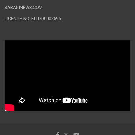
SABARINEWS.COM
LICENCE NO: KL07D0003595