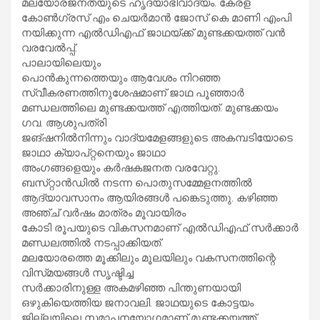
മലയോരജനതയുടെ ഹൃദയാഭിവാദ്യം. കേരള
കോൺഗ്രസ്‌ എം ചെയർമാൻ ജോസ് കെ മാണി എംപി
നയിക്കുന്ന എൽഡിഎഫ് ജാഥയ്ക്ക് മുണ്ടക്കയത്ത് വൻ
വരവേൽപ്പ്‌.
പാലായിലെയും
പൊൻകുന്നത്തെയും ആവേശം നിറഞ്ഞ
സ്വീകരണത്തിനുശേഷമാണ്‌ ജാഥ പൂഞ്ഞാർ
മണ്ഡലത്തിലെ മുണ്ടക്കയത്ത്‌ എത്തിയത്‌. മുണ്ടക്കയം
ഗവ. ആശുപത്രി
ജങ്‌ഷനിൽനിന്നും വാദ്യമേളങ്ങളുടെ അകമ്പടിയോടെ
ജാഥാ ക്യാപ്‌റ്റനെയും ജാഥാ
അംഗങ്ങളെയും കർഷകജനത വരവേറ്റു.
ബസ്‌റ്റാൻഡിൽ നടന്ന പൊതുസമ്മേളനത്തിൽ
ആദ്യാവസാനം ആയിരങ്ങൾ പങ്കെടുത്തു. കഴിഞ്ഞ
അഞ്ച്‌ വർഷം മാത്രം മ‍ൂവായിരം
കോടി രൂപയുടെ വികസനമാണ്‌ എൽഡിഎഫ്‌ സർക്കാർ
മണ്ഡലത്തിൽ നടപ്പാക്കിയത്‌.
മലയോരത്തെ മൂക്കിലും മൂലയിലും വകസനത്തിന്റെ
വിസ്‌മയങ്ങൾ സൃഷ്ടിച്ച
സർക്കാരിനുള്ള അകമഴിഞ്ഞ പിന്തുണയായി
ഒഴുകിയെത്തിയ ജനാവലി. ജാഥയുടെ കോട്ടയം
ജില്ലയിലെ സമാപനയോഗമാണ്‌ മുണ്ടക്കയത്ത്‌