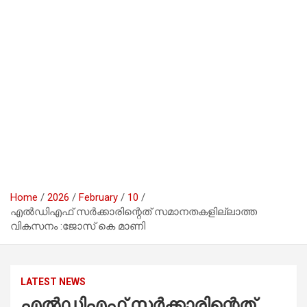
Home
2026
February
10
എൽഡിഎഫ് സർക്കാരിന്റെത് സമാനതകളില്ലാത്ത
വികസനം :ജോസ് കെ മാണി
LATEST NEWS
എൽഡിഎഫ് സർക്കാരിന്റെത്