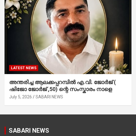
LATEST NEWS
അന്തരിച്ച ആ​ല​ക്ക​പ്പ​റമ്പിൽ​ എ.​വി. ജോ​ർ​ജ് (
ഷിജോ ജോർജ് ,50) ന്റെ സംസ്കാരം നാളെ
July 5, 2026
SABARI NEWS
SABARI NEWS