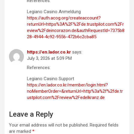
References:
Legiano Casino Anmeldung
https://auth.acog.org/createaccount?
returnUrl=https%3A%2F%2Fde.trustpilot.com%2Fr
eview%2Fdeincorazon.de&authRequestId=7375b8
28-4944-4c92-9556-472b6c2cba85
https://en.lador.co.kr
says:
July 3, 2026 at 5:09 PM
References:
Legiano Casino Support
https://en.lador.co.kr/member/login.html?
noMemberOrder=&returnUrl=http%3a%2f%2fde.tr
ustpilot.com%2Freview%2Fedelkranz.de
Leave a Reply
Your email address will not be published.
Required fields
are marked
*