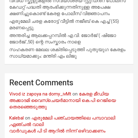
വിവിധ സ്കൂളുകളില്‍ സ്വയാശ്രയ സ്റ്റുഡന്‍റ് പോലീസ്
കേഡറ്റ് പദ്ധതി ആരംഭിക്കുന്നതിനുള്ള അപേക്ഷ
ക്ഷണിച്ചുകൊണ്ട് കേരള പോലീസ് വിജ്ഞാപനം
എരുമേലി ചരള കരോട്ട് വീട്ടിൽ നജീബ് കെ എച്ച് (55)
മരണപ്പെട്ടു.
അന്തരിച്ച ആ​ല​ക്ക​പ്പ​റമ്പിൽ​ എ.​വി. ജോ​ർ​ജ് ( ഷിജോ
ജോർജ് ,50) ന്റെ സംസ്കാരം നാളെ
സഹകരണ മേഖല ശക്തിപ്പെടുത്തി പുതുയുഗ കേരളം
സാധ്യമാക്കും: മന്ത്രി എം ലിജു
Recent Comments
Vivod iz zapoya na domy_ivMt
on
കേരള മീഡിയ
അക്കാദമി വൈസ്ചെയർമാനായി കെ.പി റെജിയെ
തെരഞ്ഞെടുത്തു
Kalebal
on
എരുമേലി പഞ്ചായത്തിലെ പമ്പാവാലി
,ഏഞ്ചൽ വാലി
വാർഡുകൾ പി ടി ആറിൽ നിന്ന് ഒഴിവാക്കണം