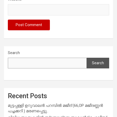
Search
Search
Recent Posts
മുട്ടപ്പള്ളി ഉറുവാലൻ പറമ്പിൽ മജീദ് (66,OP മജീദണ്ണൻ
പച്ചക്കറി ) മരണപ്പെട്ടു..