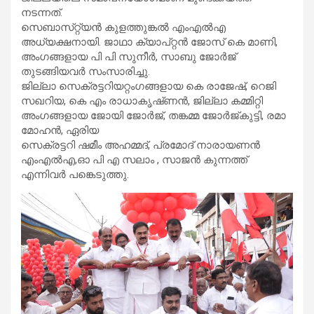
നടന്നത്‌.
സെബാസ്‌റ്റ്യൻ കുളത്തുങ്കൽ എംഎൽഎ
അധ്യക്ഷനായി. ജാഥാ ക്യാപ്‌റ്റൻ ജോസ്‌ കെ മാണി,
അംഗങ്ങളായ പി പി സുനീർ, സാബു ജോർജ്‌
തുടങ്ങിയവർ സംസാരിച്ചു.
ജില്ലാ സെക്രട്ടറിയറ്റംഗങ്ങളായ കെ രാജേഷ്‌, റെജി
സഖറിയ, കെ എം രാധാകൃഷ്‌ണൻ, ജില്ലാ കമ്മിറ്റി
അംഗങ്ങളായ ജോയി ജോർജ്, തങ്കമ്മ ജോർജ്‌കുട്ടി, രമാ
മോഹൻ, ഏരിയ
സെക്രട്ടറി ഷമീം അഹമ്മദ്‌, പ്രമോദ്‌ നാരായണൻ
എംഎൽഎ,ഓ പി എ സലാം , സാജൻ കുന്നത്ത്‌
എന്നിവർ പങ്കെടുത്തു.