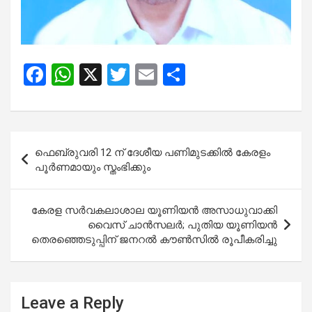
F
W
X
T
E
S
a
h
wi
m
h
ce
at
tt
ail
ar
b
s
er
e
Post
ഫെബ്രുവരി 12 ന് ദേശീയ പണിമുടക്കില്‍ കേരളം
o
A
navigation
പൂര്‍ണമായും സ്തംഭിക്കും
o
p
k
p
കേരള സർവകലാശാല യൂണിയൻ അസാധുവാക്കി
വൈസ് ചാൻസലർ; പുതിയ യൂണിയൻ
തെരഞ്ഞെടുപ്പിന് ജനറൽ കൗൺസിൽ രൂപീകരിച്ചു
Leave a Reply