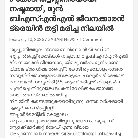
നഷ്ടമായി, മുൻ
ബിഎസ്എൻഎൽ ജീവനക്കാരൻ
ട്രെയിൻ തട്ടി മരിച്ച നിലയിൽ
February 10, 2026
SABARI NEWS
1 Comment
തൃപ്പൂണിത്തുറ∙ വ്യാജ ഓൺലൈൻ ട്രേഡിങ്
ആപ്പിൽപ്പെട്ട് കോടികൾ നഷ്ടമായ റിട്ട.ബിഎസ്എൻഎൽ
ജീവനക്കാരൻ ജീവനൊടുക്കിഒരു വർഷം മുൻപാണ്
വ്യാജ ട്രേഡിങ്ങിൽപ്പെട്ട് 3 കോടി രൂപയോളം രാജൻ
നമ്പൂതിരിക്ക് നഷ്ടമായത്.കോട്ടയം പാലൂർപടി മേക്കാട്ട്
മന രാജൻ നമ്പൂതിരി (65) ആണ് മരിച്ചത്. തിങ്കളാഴ്ച
പുലർച്ചെ തിരുവാങ്കുളം കമ്പിവേലിക്കകം ഭാഗത്ത്
റെയിൽവേ ട്രാക്കിൽ മരിച്ച
നിലയിൽ കണ്ടെത്തുകയായിരുന്നു. ഒന്നര വർഷമായി
എരൂർ വെണ്ട്രപ്പിള്ളി
അപ്പാർട്മെന്റിൽ മകളോടും
മരുമകനോടുമൊപ്പമായിരുന്നു താമസം. യുഎസ്
സ്റ്റോക്ക് മാർക്കറ്റ് ട്രേഡ് എന്ന വ്യാജ
ആപ്പാണ് വില്ലനായത്. ട്രേഡിങ്ങിനായി നിക്ഷേപിച്ച