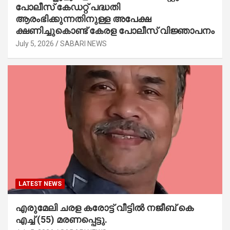
പോലീസ് കേഡറ്റ് പദ്ധതി
ആരംഭിക്കുന്നതിനുള്ള അപേക്ഷ
ക്ഷണിച്ചുകൊണ്ട് കേരള പോലീസ് വിജ്ഞാപനം
July 5, 2026
SABARI NEWS
LATEST NEWS
എരുമേലി ചരള കരോട്ട് വീട്ടിൽ നജീബ് കെ
എച്ച് (55) മരണപ്പെട്ടു.