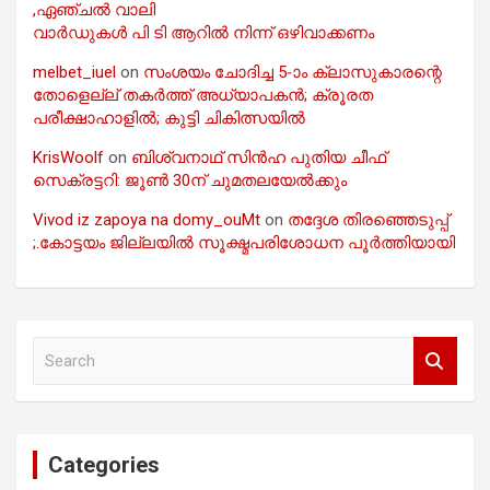
,ഏഞ്ചൽ വാലി
വാർഡുകൾ പി ടി ആറിൽ നിന്ന് ഒഴിവാക്കണം
melbet_iuel
on
സംശയം ചോദിച്ച 5-ാം ക്ലാസുകാരന്റെ
തോളെല്ല് തകർത്ത് അധ്യാപകൻ; ക്രൂരത
പരീക്ഷാഹാളിൽ; കുട്ടി ചികിത്സയിൽ
KrisWoolf
on
ബിശ്വനാഥ് സിൻഹ പുതിയ ചീഫ്
സെക്രട്ടറി: ജൂൺ 30ന് ചുമതലയേൽക്കും
Vivod iz zapoya na domy_ouMt
on
തദ്ദേശ തിരഞ്ഞെടുപ്പ്
;.കോട്ടയം ജില്ലയിൽ സൂക്ഷ്മപരിശോധന പൂർത്തിയായി
S
e
a
r
c
Categories
h