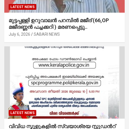
LATEST NEWS
മുട്ടപ്പള്ളി ഉറുവാലൻ പറമ്പിൽ മജീദ് (66,OP
മജീദണ്ണൻ പച്ചക്കറി ) മരണപ്പെട്ടു..
July 6, 2026
SABARI NEWS
LATEST NEWS
വിവിധ സ്കൂളുകളില്‍ സ്വയാശ്രയ സ്റ്റുഡന്‍റ്