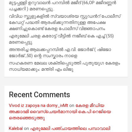
മുട്ടപ്പള്ളി ഉറുവാലൻ പറമ്പിൽ മജീദ് (66,OP മജീദണ്ണൻ
പച്ചക്കറി ) മരണപ്പെട്ടു..
വിവിധ സ്കൂളുകളില്‍ സ്വയാശ്രയ സ്റ്റുഡന്‍റ് പോലീസ്
കേഡറ്റ് പദ്ധതി ആരംഭിക്കുന്നതിനുള്ള അപേക്ഷ
ക്ഷണിച്ചുകൊണ്ട് കേരള പോലീസ് വിജ്ഞാപനം
എരുമേലി ചരള കരോട്ട് വീട്ടിൽ നജീബ് കെ എച്ച് (55)
മരണപ്പെട്ടു.
അന്തരിച്ച ആ​ല​ക്ക​പ്പ​റമ്പിൽ​ എ.​വി. ജോ​ർ​ജ് ( ഷിജോ
ജോർജ് ,50) ന്റെ സംസ്കാരം നാളെ
സഹകരണ മേഖല ശക്തിപ്പെടുത്തി പുതുയുഗ കേരളം
സാധ്യമാക്കും: മന്ത്രി എം ലിജു
Recent Comments
Vivod iz zapoya na domy_ivMt
on
കേരള മീഡിയ
അക്കാദമി വൈസ്ചെയർമാനായി കെ.പി റെജിയെ
തെരഞ്ഞെടുത്തു
Kalebal
on
എരുമേലി പഞ്ചായത്തിലെ പമ്പാവാലി