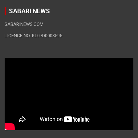
SABARI NEWS
SABARINEWS.COM
LICENCE NO: KL07D0003595