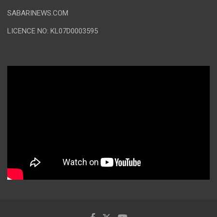
SABARINEWS.COM
LICENCE NO: KL07D0003595