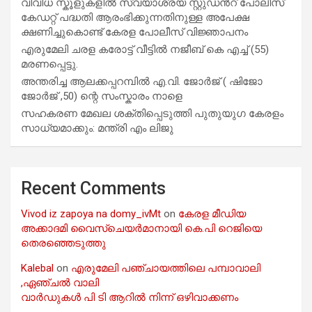
വിവിധ സ്കൂളുകളില്‍ സ്വയാശ്രയ സ്റ്റുഡന്‍റ് പോലീസ്
കേഡറ്റ് പദ്ധതി ആരംഭിക്കുന്നതിനുള്ള അപേക്ഷ
ക്ഷണിച്ചുകൊണ്ട് കേരള പോലീസ് വിജ്ഞാപനം
എരുമേലി ചരള കരോട്ട് വീട്ടിൽ നജീബ് കെ എച്ച് (55)
മരണപ്പെട്ടു.
അന്തരിച്ച ആ​ല​ക്ക​പ്പ​റമ്പിൽ​ എ.​വി. ജോ​ർ​ജ് ( ഷിജോ
ജോർജ് ,50) ന്റെ സംസ്കാരം നാളെ
സഹകരണ മേഖല ശക്തിപ്പെടുത്തി പുതുയുഗ കേരളം
സാധ്യമാക്കും: മന്ത്രി എം ലിജു
Recent Comments
Vivod iz zapoya na domy_ivMt
on
കേരള മീഡിയ
അക്കാദമി വൈസ്ചെയർമാനായി കെ.പി റെജിയെ
തെരഞ്ഞെടുത്തു
Kalebal
on
എരുമേലി പഞ്ചായത്തിലെ പമ്പാവാലി
,ഏഞ്ചൽ വാലി
വാർഡുകൾ പി ടി ആറിൽ നിന്ന് ഒഴിവാക്കണം