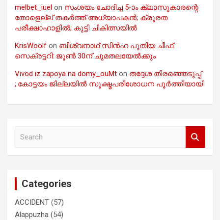
melbet_iuel
on
സംശയം ചോദിച്ച 5-ാം ക്ലാസുകാരന്റെ
തോളെല്ല് തകർത്ത് അധ്യാപകൻ; ക്രൂരത
പരീക്ഷാഹാളിൽ; കുട്ടി ചികിത്സയിൽ
KrisWoolf
on
ബിശ്വനാഥ് സിൻഹ പുതിയ ചീഫ്
സെക്രട്ടറി: ജൂൺ 30ന് ചുമതലയേൽക്കും
Vivod iz zapoya na domy_ouMt
on
തദ്ദേശ തിരഞ്ഞെടുപ്പ്
;.കോട്ടയം ജില്ലയിൽ സൂക്ഷ്മപരിശോധന പൂർത്തിയായി
S
e
a
r
c
Categories
h
ACCIDENT
(57)
Alappuzha
(54)