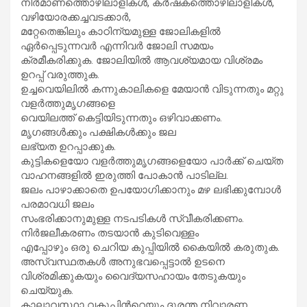
നിർമാണത്തൊഴിലാളികൾ, കർഷകത്തൊഴിലാളികൾ,
വഴിയോരക്കച്ചവടക്കാർ,
മറ്റേതെങ്കിലും കാഠിന്യമുള്ള ജോലികളിൽ
ഏർപ്പെടുന്നവർ എന്നിവർ ജോലി സമയം
ക്രമീകരിക്കുക. ജോലിയിൽ ആവശ്യമായ വിശ്രമം
ഉറപ്പ് വരുത്തുക.
ഉച്ചവെയിലിൽ കന്നുകാലികളെ മേയാൻ വിടുന്നതും മറ്റു
വളർത്തുമൃഗങ്ങളെ
വെയിലത്ത് കെട്ടിയിടുന്നതും ഒഴിവാക്കണം.
മൃഗങ്ങൾക്കും പക്ഷികൾക്കും ജല
ലഭ്യത ഉറപ്പാക്കുക.
കുട്ടികളെയോ വളർത്തുമൃഗങ്ങളെയോ പാർക്ക് ചെയ്ത
വാഹനങ്ങളിൽ ഇരുത്തി പോകാൻ പാടില്ല.
ജലം പാഴാക്കാതെ ഉപയോഗിക്കാനും മഴ ലഭിക്കുമ്പോൾ
പരമാവധി ജലം
സംഭരിക്കാനുമുള്ള നടപടികൾ സ്വീകരിക്കണം.
നിര്‍ജലീകരണം തടയാന്‍ കുടിവെള്ളം
എപ്പോഴും ഒരു ചെറിയ കുപ്പിയില്‍ കൈയില്‍ കരുതുക.
അസ്വസ്ഥതകൾ അനുഭവപ്പെട്ടാൽ ഉടനെ
വിശ്രമിക്കുകയും വൈദ്യസഹായം തേടുകയും
ചെയ്യുക.
കാലാവസ്ഥാ വകുപ്പിന്‍റെയും ദുരന്ത നിവാരണ