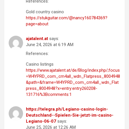
References:
Gold country casino
https://stukguitar.com/@nancy160784369?
page=about
ajatalent.at
says:
June 24, 2026 at 6:19 AM
References:
Casino listings
https://www.ajatalent.at/de/Blog/index.php/;focus
=W4YPRD_com_cm4all_wdn_Flatpress_8004948
&path=&frame=W4YPRD_com_cm4all_wdn_Flat
press_8004948?x=entry:entry260208-
131716%3Bcomments:1
https://telegra.ph/Legiano-casino-login-
Deutschland--Spielen-Sie-jetzt-im-casino-
Legiano-06-07
says:
June 25, 2026 at 12:26 AM