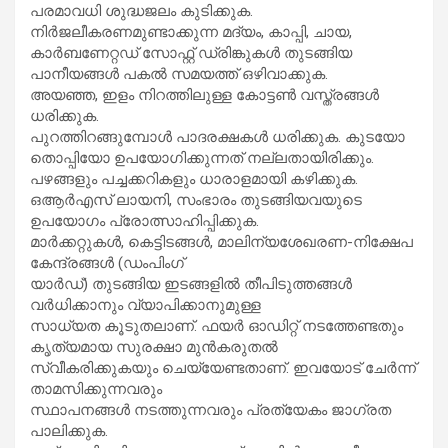
പരമാവധി ശുദ്ധജലം കുടിക്കുക.
നിർജലീകരണമുണ്ടാക്കുന്ന മദ്യം, കാപ്പി, ചായ,
കാർബണേറ്റഡ് സോഫ്റ്റ് ഡ്രിങ്കുകൾ തുടങ്ങിയ
പാനീയങ്ങള്‍ പകല്‍ സമയത്ത് ഒഴിവാക്കുക.
അയഞ്ഞ, ഇളം നിറത്തിലുള്ള കോട്ടൺ വസ്ത്രങ്ങള്‍
ധരിക്കുക.
പുറത്തിറങ്ങുമ്പോൾ പാദരക്ഷകൾ ധരിക്കുക. കുടയോ
തൊപ്പിയോ ഉപയോഗിക്കുന്നത് നല്ലതായിരിക്കും.
പഴങ്ങളും പച്ചക്കറികളും ധാരാളമായി കഴിക്കുക.
ഒആർഎസ് ലായനി, സംഭാരം തുടങ്ങിയവയുടെ
ഉപയോഗം പ്രോത്സാഹിപ്പിക്കുക.
മാർക്കറ്റുകൾ, കെട്ടിടങ്ങൾ, മാലിന്യശേഖരണ-നിക്ഷേപ
കേന്ദ്രങ്ങൾ (ഡംപിംഗ്
യാർഡ്) തുടങ്ങിയ ഇടങ്ങളിൽ തീപിടുത്തങ്ങൾ
വർധിക്കാനും വ്യാപിക്കാനുമുള്ള
സാധ്യത കൂടുതലാണ്. ഫയർ ഓഡിറ്റ് നടത്തേണ്ടതും
കൃത്യമായ സുരക്ഷാ മുൻകരുതൽ
സ്വീകരിക്കുകയും ചെയ്യേണ്ടതാണ്. ഇവയോട് ചേർന്ന്
താമസിക്കുന്നവരും
സ്ഥാപനങ്ങൾ നടത്തുന്നവരും പ്രത്യേകം ജാഗ്രത
പാലിക്കുക.