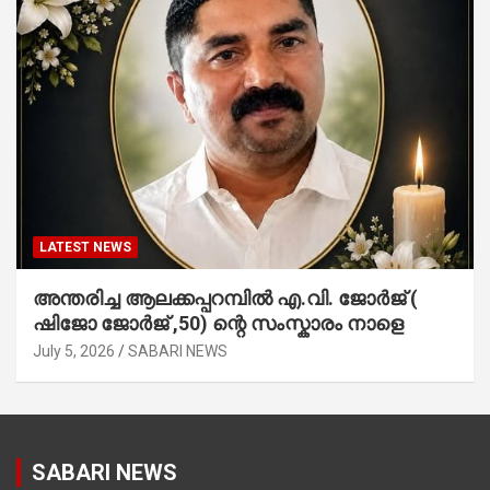
LATEST NEWS
അന്തരിച്ച ആ​ല​ക്ക​പ്പ​റമ്പിൽ​ എ.​വി. ജോ​ർ​ജ് (
ഷിജോ ജോർജ് ,50) ന്റെ സംസ്കാരം നാളെ
July 5, 2026
SABARI NEWS
SABARI NEWS