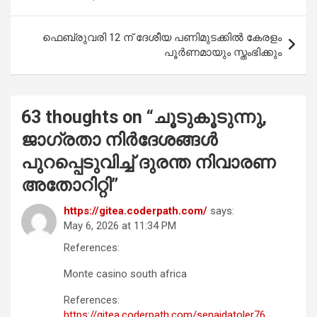
o
p
k
p
ഫെബ്രുവരി 12 ന് ദേശീയ പണിമുടക്കില്‍ കേരളം
പൂര്‍ണമായും സ്തംഭിക്കും
63 thoughts on “
ചൂടുകൂടുന്നു,
ജാഗ്രതാ നിർദേശങ്ങൾ
പുറപ്പെടുവിച്ച് ദുരന്ത നിവാരണ
അതോറിറ്റി
”
https://gitea.coderpath.com/
says:
May 6, 2026 at 11:34 PM
References:
Monte casino south africa
References:
https://gitea.coderpath.com/senaidatoler76