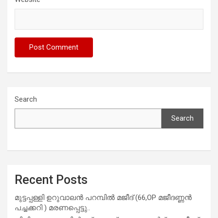
Search
Search
Recent Posts
മുട്ടപ്പള്ളി ഉറുവാലൻ പറമ്പിൽ മജീദ് (66,OP മജീദണ്ണൻ
പച്ചക്കറി ) മരണപ്പെട്ടു..