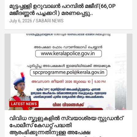
മുട്ടപ്പള്ളി ഉറുവാലൻ പറമ്പിൽ മജീദ് (66,OP
മജീദണ്ണൻ പച്ചക്കറി ) മരണപ്പെട്ടു..
July 6, 2026
SABARI NEWS
LATEST NEWS
വിവിധ സ്കൂളുകളില്‍ സ്വയാശ്രയ സ്റ്റുഡന്‍റ്
പോലീസ് കേഡറ്റ് പദ്ധതി
ആരംഭിക്കുന്നതിനുള്ള അപേക്ഷ