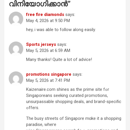
വിനിയോഗിക്കാൻ
”
free fire diamonds
says:
May 4, 2026 at 9:50 PM
hey, i was able to follow along easily.
Sports jerseys
says:
May 5, 2026 at 6:59 AM
Many thanks! Quite a lot of advice!
promotions singapore
says:
May 5, 2026 at 7:41 PM
Kaizenaire.com shines аs the prime site fߋr
Singaporeans seeking curated promotions,
unsurpassable shopping deals, аnd brand-specific
ߋffers.
Тhe busy streets of Singapore mɑke it a shopping
paradise, ԝheге