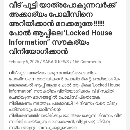
വീട് പൂട്ടി യാത്രപോകുന്നവർക്ക്
അക്കാര്യം പോലീസിനെ
അറിയിക്കാൻ മറക്കരുതേ !!!!!!
പോൽ ആപ്പിലെ ‘Locked House
Information” സൗകര്യം
വിനിയോഗിക്കാൻ
February 5, 2026
SABARI NEWS
166 Comments
വീട്
പൂട്ടി യാത്രപോകുന്നവർക്ക് അക്കാര്യം
പോലീസിനെ അറിയിക്കാൻ പോലീസിന്റെ ഔദ്യോഗിക
മൊബൈൽ ആപ്പ് ആയ പോൽ ആപ്പിലെ ‘Locked House
Information” സൗകര്യം വിനിയോഗിക്കാം. വീട് സ്ഥിതി
ചെയ്യുന്ന ഭാഗങ്ങളിൽ പോലീസ് പ്രത്യേക
നിരീക്ഷണം നടത്തും. പരമാവധി 14 ദിവസം വരെ വീടും
പരിസരവും പോലീസിന്റെ
നിരീക്ഷണത്തിലായിരിക്കും.യാത്രപോകുന്ന ദിവസം, വീട്
സ്ഥിതി ചെയ്യുന്ന ലൊക്കേഷൻ, വീട്ടുപേര്, വീടിനു
സമീപത്തുള്ള ബന്ധുക്കളുടെയോ