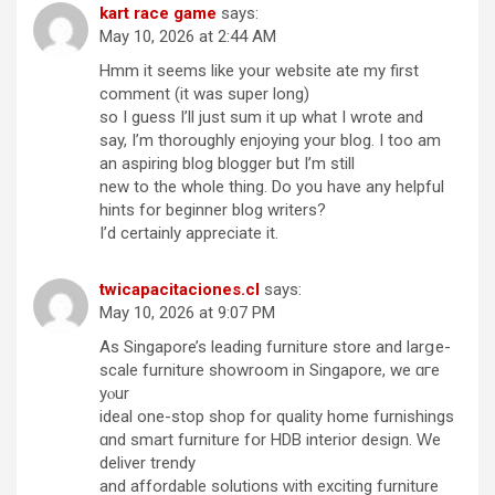
kart race game
says:
May 10, 2026 at 2:44 AM
Hmm it seems like your website ate my first
comment (it was super long)
so I guess I’ll just sum it up what I wrote and
say, I’m thoroughly enjoying your blog. I too am
an aspiring blog blogger but I’m still
new to the whole thing. Do you have any helpful
hints for beginner blog writers?
I’d certainly appreciate it.
twicapacitaciones.cl
says:
May 10, 2026 at 9:07 PM
Αs Singapore’s leading furniture store аnd larցe-
scale furniture showroom іn Singapore, we ɑгe
yⲟur
ideal one-stop shop for quality homе furnishings
ɑnd smart furniture fօr HDB interior design. Ԝe
deliver trendy
and affordable solutions ԝith exciting furniture