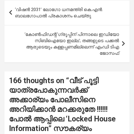
b
s
er
e
Post
‘വിഷൻ 2031’ ലോഗോ ധനമന്ത്രി കെ.എൻ.
o
A
navigation
ബാലഗോപാൽ പ്രകാശനം ചെയ്തു
o
p
k
p
‘കോൺഫിഡന്റ് ​ഗ്രൂപ്പിന് പിന്നാലെ ഇഡിയോ
സിബിഐയോ ഇല്ല’; തങ്ങളുടെ പക്കൽ
ആരുടെയും കള്ളപ്പണമില്ലെന്ന് എംഡി ടിഎ
ജോസഫ്
166 thoughts on “
വീട് പൂട്ടി
യാത്രപോകുന്നവർക്ക്
അക്കാര്യം പോലീസിനെ
അറിയിക്കാൻ മറക്കരുതേ !!!!!!
പോൽ ആപ്പിലെ ‘Locked House
Information” സൗകര്യം