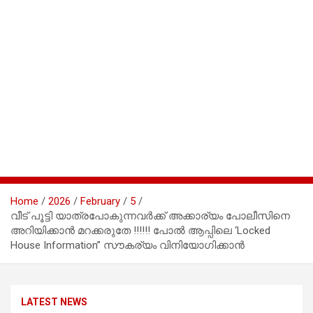
Home
2026
February
5
വീട് പൂട്ടി യാത്രപോകുന്നവർക്ക് അക്കാര്യം പോലീസിനെ
അറിയിക്കാൻ മറക്കരുതേ !!!!!! പോൽ ആപ്പിലെ ‘Locked
House Information” സൗകര്യം വിനിയോഗിക്കാൻ
LATEST NEWS