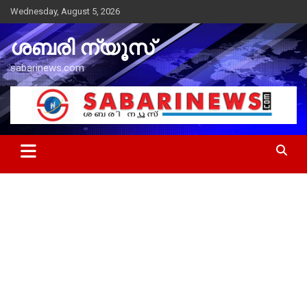
Skip
Wednesday, August 5, 2026
to
content
ശബരി ന്യൂസ്
sabarinews.com