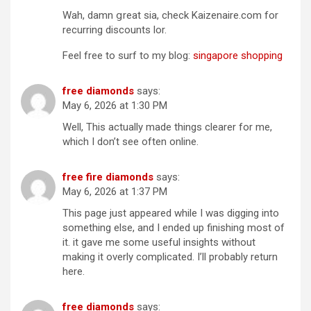
Wah, damn ցreat ѕia, check Kaizenaire.сom for
recurring discounts lor.
Feel free tο surf to my blog:
singapore shopping
free diamonds
says:
May 6, 2026 at 1:30 PM
Well, This actually made things clearer for me,
which I don’t see often online.
free fire diamonds
says:
May 6, 2026 at 1:37 PM
This page just appeared while I was digging into
something else, and I ended up finishing most of
it. it gave me some useful insights without
making it overly complicated. I’ll probably return
here.
free diamonds
says: