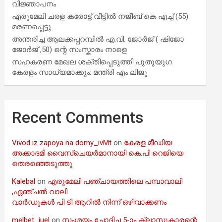
വിജ്ഞാപനം
എരുമേലി ചരള കരോട്ട് വീട്ടിൽ നജീബ് കെ എച്ച് (55)
മരണപ്പെട്ടു.
അന്തരിച്ച ആ​ല​ക്ക​പ്പ​റമ്പിൽ​ എ.​വി. ജോ​ർ​ജ് ( ഷിജോ
ജോർജ് ,50) ന്റെ സംസ്കാരം നാളെ
സഹകരണ മേഖല ശക്തിപ്പെടുത്തി പുതുയുഗ
കേരളം സാധ്യമാക്കും: മന്ത്രി എം ലിജു
Recent Comments
Vivod iz zapoya na domy_ivMt
on
കേരള മീഡിയ
അക്കാദമി വൈസ്ചെയർമാനായി കെ.പി റെജിയെ
തെരഞ്ഞെടുത്തു
Kalebal
on
എരുമേലി പഞ്ചായത്തിലെ പമ്പാവാലി
,ഏഞ്ചൽ വാലി
വാർഡുകൾ പി ടി ആറിൽ നിന്ന് ഒഴിവാക്കണം
melbet_iuel
on
സംശയം ചോദിച്ച 5-ാം ക്ലാസുകാരന്റെ