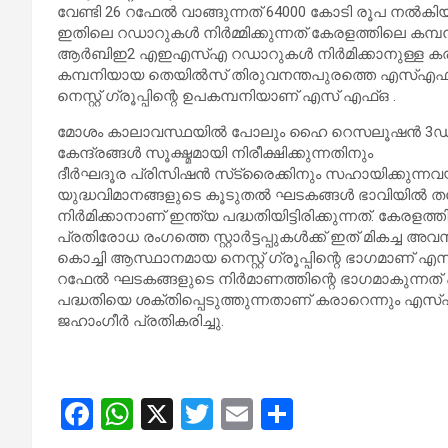
വേണ്ടി 26 റഫേല്‍ വാങ്ങുന്നത് 64000 കോടി രൂപ നല്‍ക
ഇതിലെ റഡാറുകള്‍ നിര്‍മ്മിക്കുന്നത് കേരളത്തിലെ ക
ആര്‍ബിഇ2 എഇഎസ്എ റഡാറുകള്‍ നിര്‍മിക്കാനുള്ള ക
കമ്പനിയായ തെയില്‍സ് തിരുവനന്തപുരത്തെ എസ്എഫ്
നെസ്റ്റ് ഗ്രൂപ്പിന്റെ ഉപകമ്പനിയാണ് എസ് എഫ്ഒ .
മോശം കാലാവസ്ഥയില്‍ പോലും ഹൈ റെസലൂഷന്‍ 3ഡി ചി
കേന്ദ്രങ്ങള്‍ സൂക്ഷ്മമായി നിരീക്ഷിക്കുന്നതിനും
ദീര്‍ഘദൂര പ്രിസിഷന്‍ സ്‌ട്രൈക്കിനും സഹായിക്കുന്ന
യുദ്ധവിമാനങ്ങളുടെ കൂടുതല്‍ ഘടകങ്ങള്‍ ഭാവിയില്‍ ത
നിര്‍മിക്കാനാണ് ഇന്ത്യ പദ്ധതിയിട്ടിരിക്കുന്നത്. കേരളത
പ്രതിരോധ രംഗത്തെ സ്റ്റാര്‍ട്ടപ്പുകള്‍ക്ക് ഇത് മികച്ച 
കൊച്ചി ആസ്ഥാനമായ നെസ്റ്റ് ഗ്രൂപ്പിന്റെ ഭാഗമാണ് 
റഫേല്‍ ഘടകങ്ങളുടെ നിര്‍മാണത്തിന്റെ ഭാഗമാകുന്നത്
പദ്ധതിയെ ശക്തിപ്പെടുത്തുന്നതാണ് കരാറെന്നും എസ
ജഹാംഗീര്‍ പ്രതികരിച്ചു.
F
W
X
T
E
S
a
h
wi
m
h