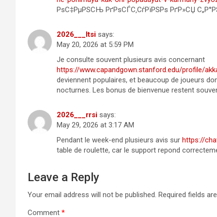
РѕС‡РµРЅСЊ РґРѕСЃС‚СѓРїРЅРѕ РґР»СЏ С„Р°РЅР
2026___ltsi
says:
May 20, 2026 at 5:59 PM
Je consulte souvent plusieurs avis concernant
https://www.capandgown.stanford.edu/profile/akk
deviennent populaires, et beaucoup de joueurs do
nocturnes. Les bonus de bienvenue restent souven
2026___rrsi
says:
May 29, 2026 at 3:17 AM
Pendant le week-end plusieurs avis sur
https://ch
table de roulette, car le support repond correct
Leave a Reply
Your email address will not be published.
Required fields a
Comment
*