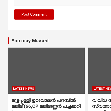
You may Missed
LATEST NEWS
LATEST NE
മുട്ടപ്പള്ളി ഉറുവാലൻ പറമ്പിൽ
വിവിധ സ്
മജീദ് (66,OP മജീദണ്ണൻ പച്ചക്കറി
സ്വയാശ്