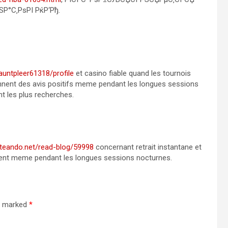
°С‚РѕРІ РќР‘Рђ.
auntpleer61318/profile
et casino fiable quand les tournois
nnent des avis positifs meme pendant les longues sessions
t les plus recherches.
ateando.net/read-blog/59998
concernant retrait instantane et
ement meme pendant les longues sessions nocturnes.
re marked
*