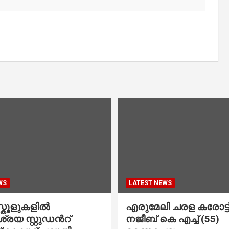
WS
LATEST NEWS
കൂളുകളില്‍
എരുമേലി ചരള കരോട്ട് 
രയ സ്റ്റുഡന്‍റ്
നജീബ് കെ എച്ച് (55)