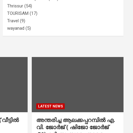
Thrissur
(54)
TOURISAM
(17)
Travel
(9)
wayanad
(5)
LATEST NEWS
വീട്ടിൽ
അന്തരിച്ച ആ​ല​ക്ക​പ്പ​റമ്പിൽ​ എ.​
വി. ജോ​ർ​ജ് ( ഷിജോ ജോർജ്