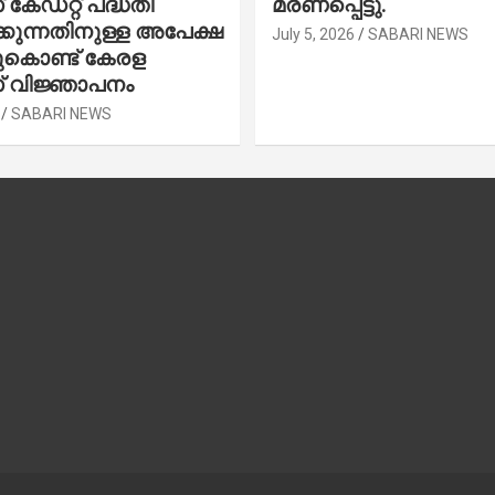
കേഡറ്റ് പദ്ധതി
മരണപ്പെട്ടു.
കുന്നതിനുള്ള അപേക്ഷ
July 5, 2026
SABARI NEWS
ചുകൊണ്ട് കേരള
 വിജ്ഞാപനം
SABARI NEWS