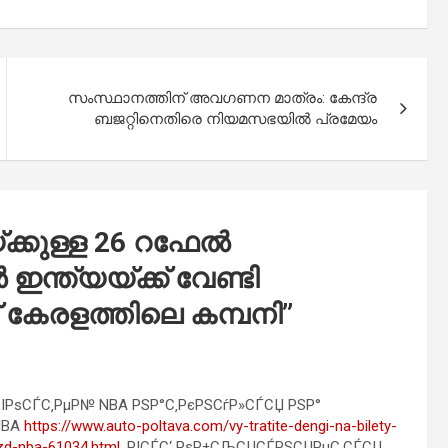
സംസ്ഥാനത്തിന് അവഗണന മാത്രം: കേന്ദ്ര
ബജറ്റിനെതിരെ നിയമസഭയിൽ പ്രമേയം
്കുള്ള 26 റഫേല്‍
ഇന്ത്യയ്‌ക്ക് വേണ്ടി
നത് കേരളത്തിലെ കമ്പനി
”
ІРѕСЃС‚РµР№ NBA РЅР°С‚РєРЅСѓР»СЃСЏ РЅР°
NBA
https://www.auto-poltava.com/vy-tratite-dengi-na-bilety-
zd-nba-61034.html
, РІСЃС‘ РѕР±СЉСЏСЃРЅСЏРµС‚СЃСЏ