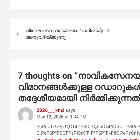
ce
at
tt
ail
ar
b
s
er
e
Post
o
A
വിദേശ പഠന വായ്പയ്ക്ക് പലിശയിളവ്
navigation
o
p
അനുവദിയ്ക്കുന്നു
k
p
7 thoughts on “
നാവികസേനയ്‌ക
വിമാനങ്ങള്‍ക്കുള്ള റഡാറുകള്‍ 
തദ്ദേശീയമായി നിര്‍മ്മിക്കുന്
2026___xnsi
says:
May 12, 2026 at 1:34 PM
РџРѕСЃР»Рµ С‚СЂР°РЅСЃС„РµСЂРЅС‹С… РЅРѕР
С„РёРЅР°РЅСЃРѕРІСѓСЋ Р°РЅР°Р»РёС‚РёРєСѓ 
ne-ponimaya-kak-oni-popadayut-v-karmany-zvyo