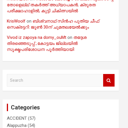
തോളെല്ല് തകർത്ത് അധ്യാപകൻ; ക്രൂരത
പരീക്ഷാഹാളിൽ; കുട്ടി ചികിത്സയിൽ
KrisWoolf
on
ബിശ്വനാഥ് സിൻഹ പുതിയ ചീഫ്
സെക്രട്ടറി: ജൂൺ 30ന് ചുമതലയേൽക്കും
Vivod iz zapoya na domy_ouMt
on
തദ്ദേശ
തിരഞ്ഞെടുപ്പ് ;.കോട്ടയം ജില്ലയിൽ
സൂക്ഷ്മപരിശോധന പൂർത്തിയായി
S
e
a
r
c
Categories
h
ACCIDENT
(57)
Alappuzha
(54)