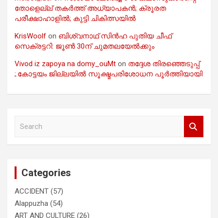
തോളെല്ല് തകർത്ത് അധ്യാപകൻ; ക്രൂരത
പരീക്ഷാഹാളിൽ; കുട്ടി ചികിത്സയിൽ
KrisWoolf
on
ബിശ്വനാഥ് സിൻഹ പുതിയ ചീഫ്
സെക്രട്ടറി: ജൂൺ 30ന് ചുമതലയേൽക്കും
Vivod iz zapoya na domy_ouMt
on
തദ്ദേശ തിരഞ്ഞെടുപ്പ്
;.കോട്ടയം ജില്ലയിൽ സൂക്ഷ്മപരിശോധന പൂർത്തിയായി
S
e
a
r
c
Categories
h
ACCIDENT
(57)
Alappuzha
(54)
ART AND CULTURE
(26)