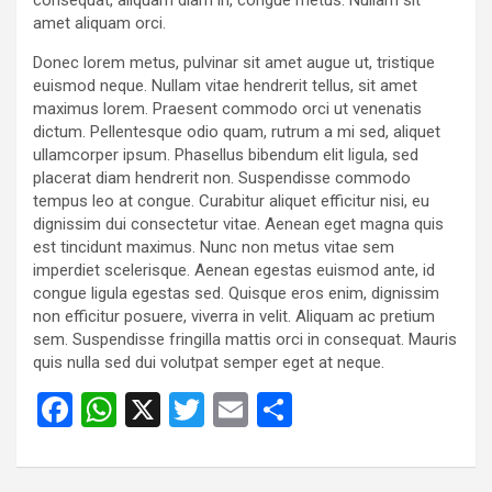
amet aliquam orci.
Donec lorem metus, pulvinar sit amet augue ut, tristique
euismod neque. Nullam vitae hendrerit tellus, sit amet
maximus lorem. Praesent commodo orci ut venenatis
dictum. Pellentesque odio quam, rutrum a mi sed, aliquet
ullamcorper ipsum. Phasellus bibendum elit ligula, sed
placerat diam hendrerit non. Suspendisse commodo
tempus leo at congue. Curabitur aliquet efficitur nisi, eu
dignissim dui consectetur vitae. Aenean eget magna quis
est tincidunt maximus. Nunc non metus vitae sem
imperdiet scelerisque. Aenean egestas euismod ante, id
congue ligula egestas sed. Quisque eros enim, dignissim
non efficitur posuere, viverra in velit. Aliquam ac pretium
sem. Suspendisse fringilla mattis orci in consequat. Mauris
quis nulla sed dui volutpat semper eget at neque.
F
W
X
T
E
S
a
h
wi
m
h
ce
at
tt
ail
ar