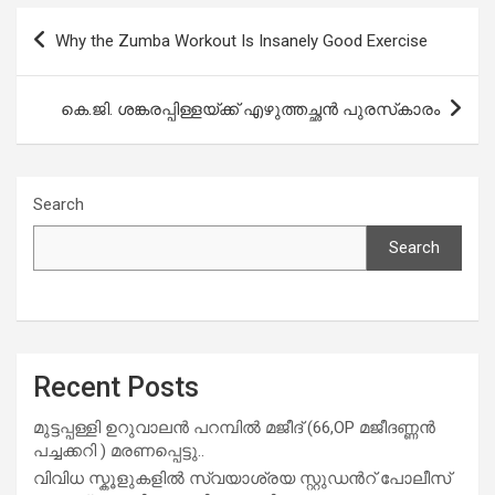
b
s
er
e
Post
Why the Zumba Workout Is Insanely Good Exercise
o
A
navigation
o
p
കെ.ജി. ശങ്കരപ്പിള്ളയ്ക്ക് എഴുത്തച്ഛന്‍ പുരസ്‌കാരം
k
p
Search
Search
Recent Posts
മുട്ടപ്പള്ളി ഉറുവാലൻ പറമ്പിൽ മജീദ് (66,OP മജീദണ്ണൻ
പച്ചക്കറി ) മരണപ്പെട്ടു..
വിവിധ സ്കൂളുകളില്‍ സ്വയാശ്രയ സ്റ്റുഡന്‍റ് പോലീസ്