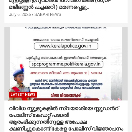
മുട്ടപ്പള്ളി ഉറുവാലൻ പറമ്പിൽ മജീദ് (66,OP
മജീദണ്ണൻ പച്ചക്കറി ) മരണപ്പെട്ടു..
July 6, 2026
SABARI NEWS
LATEST NEWS
വിവിധ സ്കൂളുകളില്‍ സ്വയാശ്രയ സ്റ്റുഡന്‍റ്
പോലീസ് കേഡറ്റ് പദ്ധതി
ആരംഭിക്കുന്നതിനുള്ള അപേക്ഷ
ക്ഷണിച്ചുകൊണ്ട് കേരള പോലീസ് വിജ്ഞാപനം