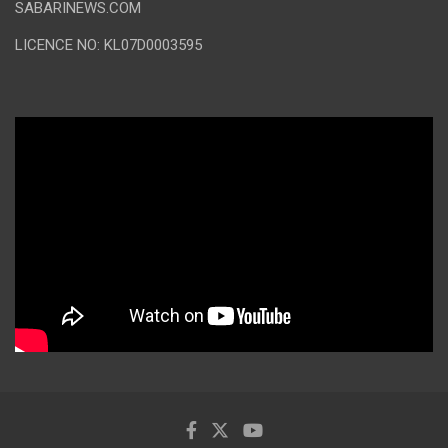
SABARINEWS.COM
LICENCE NO: KL07D0003595