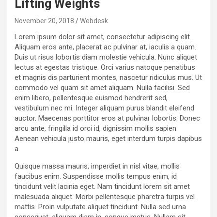
Lifting Weights
November 20, 2018
Webdesk
Lorem ipsum dolor sit amet, consectetur adipiscing elit.
Aliquam eros ante, placerat ac pulvinar at, iaculis a quam.
Duis ut risus lobortis diam molestie vehicula. Nunc aliquet
lectus at egestas tristique. Orci varius natoque penatibus
et magnis dis parturient montes, nascetur ridiculus mus. Ut
commodo vel quam sit amet aliquam. Nulla facilisi. Sed
enim libero, pellentesque euismod hendrerit sed,
vestibulum nec mi. Integer aliquam purus blandit eleifend
auctor. Maecenas porttitor eros at pulvinar lobortis. Donec
arcu ante, fringilla id orci id, dignissim mollis sapien.
Aenean vehicula justo mauris, eget interdum turpis dapibus
a.
Quisque massa mauris, imperdiet in nisl vitae, mollis
faucibus enim. Suspendisse mollis tempus enim, id
tincidunt velit lacinia eget. Nam tincidunt lorem sit amet
malesuada aliquet. Morbi pellentesque pharetra turpis vel
mattis. Proin vulputate aliquet tincidunt. Nulla sed urna
consequat, aliquam diam in, congue metus. Nullam sit