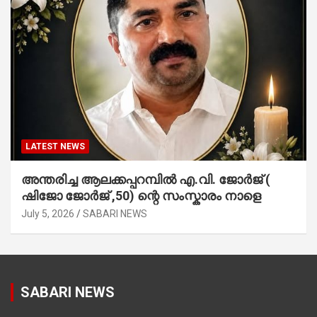
LATEST NEWS
അന്തരിച്ച ആ​ല​ക്ക​പ്പ​റമ്പിൽ​ എ.​വി. ജോ​ർ​ജ് (
ഷിജോ ജോർജ് ,50) ന്റെ സംസ്കാരം നാളെ
July 5, 2026
SABARI NEWS
SABARI NEWS