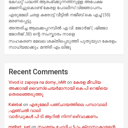
കേഡറ്റ് പദ്ധതി ആരംഭിക്കുന്നതിനുള്ള അപേക്ഷ
ക്ഷണിച്ചുകൊണ്ട് കേരള പോലീസ് വിജ്ഞാപനം
എരുമേലി ചരള കരോട്ട് വീട്ടിൽ നജീബ് കെ എച്ച് (55)
മരണപ്പെട്ടു.
അന്തരിച്ച ആ​ല​ക്ക​പ്പ​റമ്പിൽ​ എ.​വി. ജോ​ർ​ജ് ( ഷിജോ
ജോർജ് ,50) ന്റെ സംസ്കാരം നാളെ
സഹകരണ മേഖല ശക്തിപ്പെടുത്തി പുതുയുഗ കേരളം
സാധ്യമാക്കും: മന്ത്രി എം ലിജു
Recent Comments
Vivod iz zapoya na domy_ivMt
on
കേരള മീഡിയ
അക്കാദമി വൈസ്ചെയർമാനായി കെ.പി റെജിയെ
തെരഞ്ഞെടുത്തു
Kalebal
on
എരുമേലി പഞ്ചായത്തിലെ പമ്പാവാലി
,ഏഞ്ചൽ വാലി
വാർഡുകൾ പി ടി ആറിൽ നിന്ന് ഒഴിവാക്കണം
melbet_iuel
on
സംശയം ചോദിച്ച 5-ാം ക്ലാസുകാരന്റെ