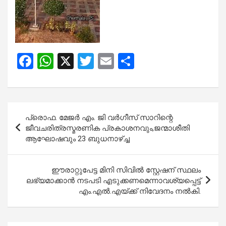
F
W
X
T
E
S
a
h
wi
m
h
ce
at
tt
ail
ar
b
s
er
e
Post
പ്രൊഫ. മേജർ എം. ജി വർഗീസ് സാറിന്റെ
o
A
navigation
ജീവചരിത്രസ്മരണിക പ്രകാശനവും,ജന്മാശീതി
o
p
ആഘോഷവും 23 ബുധനാഴ്ച്ച
k
p
ഈരാറ്റുപേട്ട മിനി സിവിൽ സ്റ്റേഷന് സ്ഥലം
ലഭ്യമാക്കാൻ നടപടി എടുക്കണമെന്നാവശ്യപ്പെട്ട്
എം.എൽ.എയ്ക്ക് നിവേദനം നൽകി.