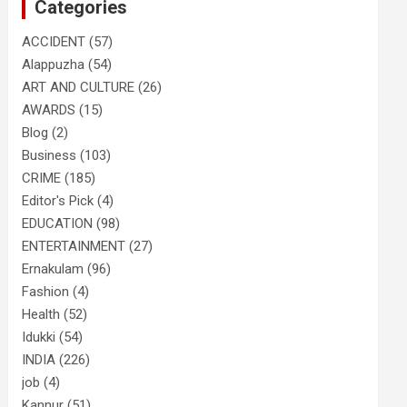
Categories
h
ACCIDENT
(57)
Alappuzha
(54)
ART AND CULTURE
(26)
AWARDS
(15)
Blog
(2)
Business
(103)
CRIME
(185)
Editor's Pick
(4)
EDUCATION
(98)
ENTERTAINMENT
(27)
Ernakulam
(96)
Fashion
(4)
Health
(52)
Idukki
(54)
INDIA
(226)
job
(4)
Kannur
(51)