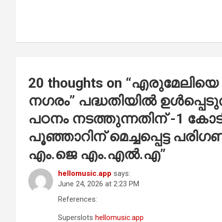
k
p
20 thoughts on “
എരുമേലിയെ
നഗരം” പദ്ധതിയിൽ ഉൾപ്പെടു
പഠനം നടത്തുന്നതിന് -1 കോട
പൂഞ്ഞാറിന് മെച്ചപ്പെട്ട പ
എം.ജെ എം.എൽ.എ
”
hellomusic.app
says:
June 24, 2026 at 2:23 PM
References:
Superslots
hellomusic.app