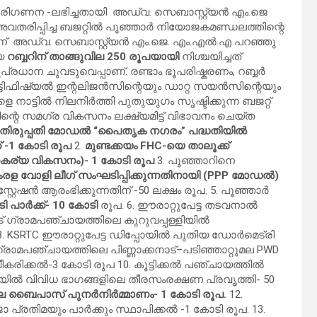
്ട പരിഗണന -ലഭിച്ചതായി അഡ്വ. സെബാസ്റ്റ്യൻ എം.ജെ
വതരിപ്പിച്ച ബജറ്റിൽ പൂഞ്ഞാർ നിയോജകമണ്ഡലത്തിന്റെ
്ന് അഡ്വ. സെബാസ്റ്റ്യൻ എം.ജെ. എം.എൽ.എ പറഞ്ഞു .
ായ
റബ്ബറിന് താങ്ങുവില 250 രൂപയായി
നിശ്ചയിച്ചത്
പ്രധാന ചുവടുവെപ്പാണ്. രണ്ടാം ഭൂപരിഷ്കരണം, റബ്ബർ
്ടിഫിഷ്യൽ ഇന്റലിജൻസിന്റെയും ഡാറ്റ സയൻസിന്റെയും
നാട്ടിൽ നിലനിർത്തി പുതുയുഗം സൃഷ്ടിക്കുന്ന ബജറ്റ്
റെ സമഗ്ര വികസനം ലക്ഷ്യമിട്ട് വിഭാവനം ചെയ്ത
 തിരുപ്പതി മോഡൽ “പൈതൃക നഗരം” പദ്ധതിയിൽ
് -1 കോടി രൂപ
2.
മുണ്ടക്കയം FHC-യെ താലൂക്ക്
കര്യ വികസനം)- 1 കോടി രൂപ
3. പൂഞ്ഞാറിനെ
േരള വോളി ലീഗ് സംഘടിപ്പിക്കുന്നതിനായി (PPP മോഡൽ)
 സ്റ്റേഷൻ ആരംഭിക്കുന്നതിന് -50 ലക്ഷം രൂപ. 5. പൂഞ്ഞാർ
ി പാർക്ക്- 10 കോടി
രൂപ. 6. ഈരാറ്റുപേട്ട തടവനാൽ
് ഗ്രാമപഞ്ചായത്തിലെ കുറുവപ്പള്ളിയിൽ
8. KSRTC ഈരാറ്റുപേട്ട ഡിപ്പോയിൽ പുതിയ ഡോർമെട്രി
 ഗ്രാമപഞ്ചായത്തിലെ പിണ്ണാക്കനാട്–പടിഞ്ഞാറ്റുമല PWD
ീകരിക്കൽ-3 കോടി രൂപ 10. കൂട്ടിക്കൽ പഞ്ചായത്തിൽ
ിൽ വിവിധ ഭാഗങ്ങളിലെ തീരസംരക്ഷണ പ്രവൃത്തി- 50
 ബൈപാസ് പുനർനിർമ്മാണം- 1 കോടി രൂപ.
12.
 പ്രതിമയും പാർക്കും സ്ഥാപിക്കൽ -1 കോടി രൂപ. 13.