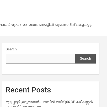
ി രൂപ; സംസ്ഥാന ബജറ്റിൽ പൂഞ്ഞാറിന് മെച്ചപ്പെട്ട
Search
Search
Recent Posts
മുട്ടപ്പള്ളി ഉറുവാലൻ പറമ്പിൽ മജീദ് (66,OP മജീദണ്ണൻ
പച്ചക്കറി ) മരണപ്പെട്ടു..