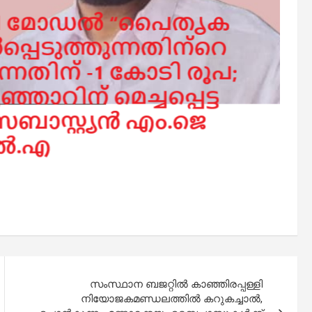
സംസ്ഥാന ബജറ്റിൽ കാഞ്ഞിരപ്പള്ളി
നിയോജകമണ്ഡലത്തിൽ കറുകച്ചാൽ,