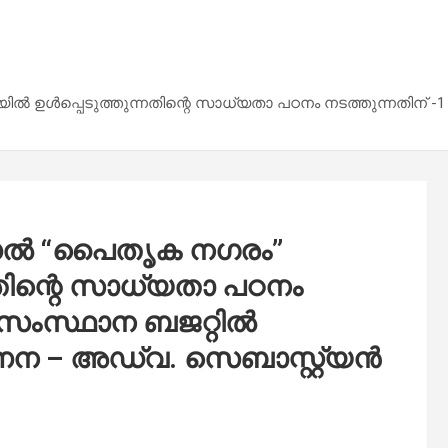
ൾപ്പെടുത്തുന്നതിന്റെ സാധ്യതാ പഠനം നടത്തുന്നതിന് -1 കോട
ോഡൽ “പൈതൃക നഗരം”
നതിന്റെ സാധ്യതാ പഠനം
; സംസ്ഥാന ബജറ്റിൽ
രിഗണന – അഡ്വ. സെബാസ്റ്റ്യൻ