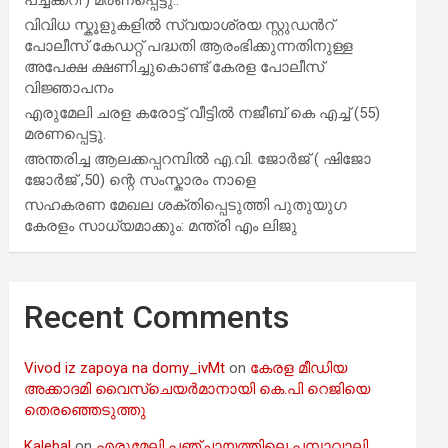
വിവിധ സ്കൂളുകളില്‍ സ്വയാശ്രയ സ്റ്റുഡന്‍റ്
പോലീസ് കേഡറ്റ് പദ്ധതി ആരംഭിക്കുന്നതിനുള്ള
അപേക്ഷ ക്ഷണിച്ചുകൊണ്ട് കേരള പോലീസ്
വിജ്ഞാപനം
എരുമേലി ചരള കരോട്ട് വീട്ടിൽ നജീബ് കെ എച്ച് (55)
മരണപ്പെട്ടു.
അന്തരിച്ച ആ​ല​ക്ക​പ്പ​റമ്പിൽ​ എ.​വി. ജോ​ർ​ജ് ( ഷിജോ
ജോർജ് ,50) ന്റെ സംസ്കാരം നാളെ
സഹകരണ മേഖല ശക്തിപ്പെടുത്തി പുതുയുഗ
കേരളം സാധ്യമാക്കും: മന്ത്രി എം ലിജു
Recent Comments
Vivod iz zapoya na domy_ivMt
on
കേരള മീഡിയ
അക്കാദമി വൈസ്ചെയർമാനായി കെ.പി റെജിയെ
തെരഞ്ഞെടുത്തു
Kalebal
on
എരുമേലി പഞ്ചായത്തിലെ പമ്പാവാലി