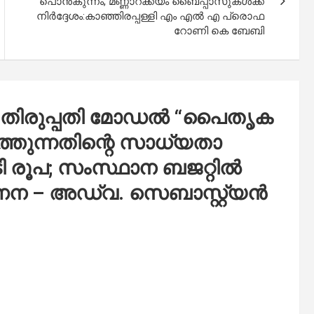
പൊൻകുന്നം, മണ്ണാറക്കയം ബൈപ്പാസുകൾക്ക്
നിർദ്ദേശം:കാഞ്ഞിരപ്പള്ളി എം എൽ എ പ്രൊഫ
റോണി കെ ബേബി
 തിരുപ്പതി മോഡൽ “പൈതൃക
ത്തുന്നതിന്റെ സാധ്യതാ
ി രൂപ; സംസ്ഥാന ബജറ്റിൽ
രിഗണന – അഡ്വ. സെബാസ്റ്റ്യൻ