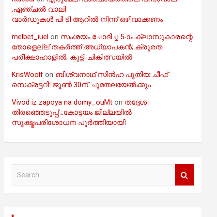
,ഏഞ്ചൽ വാലി
വാർഡുകൾ പി ടി ആറിൽ നിന്ന് ഒഴിവാക്കണം
melbet_iuel
on
സംശയം ചോദിച്ച 5-ാം ക്ലാസുകാരന്റെ
തോളെല്ല് തകർത്ത് അധ്യാപകൻ; ക്രൂരത
പരീക്ഷാഹാളിൽ; കുട്ടി ചികിത്സയിൽ
KrisWoolf
on
ബിശ്വനാഥ് സിൻഹ പുതിയ ചീഫ്
സെക്രട്ടറി: ജൂൺ 30ന് ചുമതലയേൽക്കും
Vivod iz zapoya na domy_ouMt
on
തദ്ദേശ
തിരഞ്ഞെടുപ്പ് ;.കോട്ടയം ജില്ലയിൽ
സൂക്ഷ്മപരിശോധന പൂർത്തിയായി
S
e
a
r
c