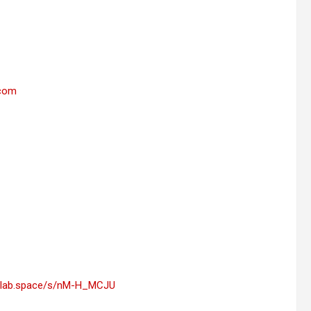
.com
eolab.space/s/nM-H_MCJU