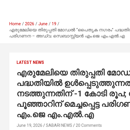
Home
2026
June
19
എരുമേലിയെ തിരുപ്പതി മോഡൽ “പൈതൃക നഗരം” പദ്ധതിയിൽ ഉ
പരിഗണന – അഡ്വ. സെബാസ്റ്റ്യൻ എം.ജെ എം.എൽ.എ
LATEST NEWS
എരുമേലിയെ തിരുപ്പതി മ
പദ്ധതിയിൽ ഉൾപ്പെടുത്തുന്
നടത്തുന്നതിന് -1 കോടി രൂപ
പൂഞ്ഞാറിന് മെച്ചപ്പെട്ട പ
എം.ജെ എം.എൽ.എ
June 19, 2026
SABARI NEWS
20 Comments