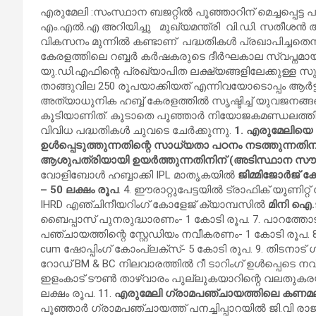
എരുമേലി :സംസ്ഥാന ബജറ്റിൽ പൂഞ്ഞാറിന് മെച്ചപ്പെട
എം.എൽ.എ അറിയിച്ചു മുഖ്യമന്ത്രി വി.ഡി. സതീശൻ അ
വികസനം മുന്നിൽ കണ്ടാണ് പദ്ധതികൾ പ്രഖാപിച്ചതെന
കേരളത്തിലെ റബ്ബർ കർഷകരുടെ ദീർഘകാല സ്വപ്നമ
യു.ഡി.എഫിന്റെ പ്രഖ്യാപിത ലക്ഷ്യങ്ങളിലേക്കുള്ള സു
താങ്ങുവില 250 രൂപയാക്കിയത് എന്നിവയോടൊപ്പം ആർട
അത്യാധുനിക ഹബ്ബ് കേരളത്തിൽ സൃഷ്ടിച്ച് യുവജനങ്ങളെ 
കൂടിയാണിത്. കൂടാതെ പൂഞ്ഞാർ നിയോജകമണ്ഡലത്തിന്
വിവിധ പദ്ധതികൾ ചുവടെ ചേർക്കുന്നു.
1. എരുമേലിയെ
ഉൾപ്പെടുത്തുന്നതിന്റെ സാധ്യതാ പഠനം നടത്തുന്നതിന
ആശുപത്രിയായി ഉയർത്തുന്നതിനിന് (അടിസ്ഥാന സൗ
വോളിബോൾ ഹബ്ബാക്കി IPL മാതൃകയിൽ
ജിമ്മിജോർജ് ക
– 50 ലക്ഷം രൂപ
. 4. ഈരാറ്റുപേട്ടയിൽ ട്രാഫിക് യൂണിറ്റ്
IHRD എഞ്ചിനീയറിംഗ് കോളേജ് ക്യാമ്പസിൽ
മിനി ഐ.ട
ബൈപ്പാസ് പുനരുദ്ധാരണം- 1 കോടി രൂപ. 7. പാറത്തോട
പഞ്ചായത്തിന്റെ സ്റ്റേഡിയം നവീകരണം- 1 കോടി രൂപ. 
cum ഷോപ്പിംഗ് കോംപ്ലക്സ്- 5 കോടി രൂപ. 9. തിടനാട്
റോഡ് BM & BC നിലവാരത്തിൽ റീ ടാറിംഗ് ഉൾപ്പെടെ നവ
ഇളംകാട് ടൗൺ താഴ്വാരം പുല്ലുകയാറിന്റെ വലതുകരയ
ലക്ഷം രൂപ. 11.
എരുമേലി ഗ്രാമപഞ്ചായത്തിലെ കണമല
പൂഞ്ഞാർ ഗ്രാമപഞ്ചായത്ത് പനച്ചിപ്പാറയിൽ ജി.വി രാജാ