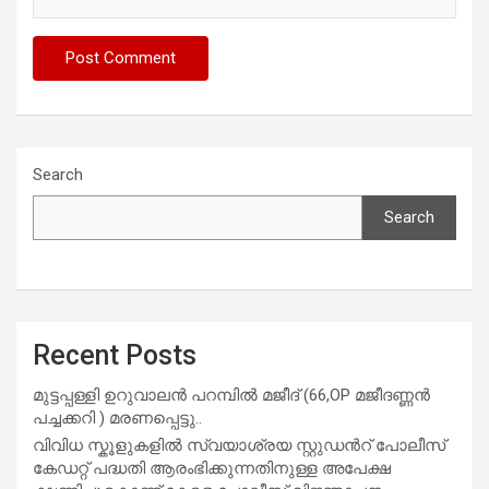
Search
Search
Recent Posts
മുട്ടപ്പള്ളി ഉറുവാലൻ പറമ്പിൽ മജീദ് (66,OP മജീദണ്ണൻ
പച്ചക്കറി ) മരണപ്പെട്ടു..
വിവിധ സ്കൂളുകളില്‍ സ്വയാശ്രയ സ്റ്റുഡന്‍റ് പോലീസ്
കേഡറ്റ് പദ്ധതി ആരംഭിക്കുന്നതിനുള്ള അപേക്ഷ