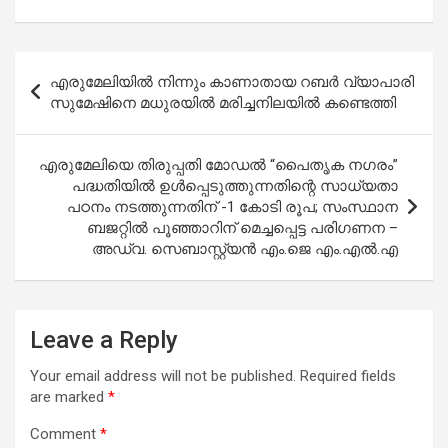
a
h
wi
m
h
ce
at
tt
ail
ar
b
s
er
e
Post
എരുമേലിയിൽ നിന്നും കാണാതായ റബർ വ്യാപാരി
o
A
navigation
സുമേഷിനെ മധുരയിൽ മരിച്ചനിലയിൽ കണ്ടെത്തി
o
p
k
p
എരുമേലിയെ തിരുപ്പതി മോഡൽ “പൈതൃക നഗരം”
പദ്ധതിയിൽ ഉൾപ്പെടുത്തുന്നതിന്റെ സാധ്യതാ
പഠനം നടത്തുന്നതിന് -1 കോടി രൂപ; സംസ്ഥാന
ബജറ്റിൽ പൂഞ്ഞാറിന് മെച്ചപ്പെട്ട പരിഗണന –
അഡ്വ. സെബാസ്റ്റ്യൻ എം.ജെ എം.എൽ.എ
Leave a Reply
Your email address will not be published.
Required fields
are marked
*
Comment
*