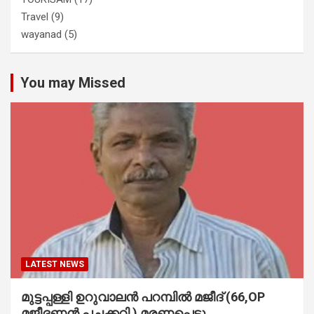
Travel
(9)
wayanad
(5)
You may Missed
LATEST NEWS
മുട്ടപ്പള്ളി ഉറുവാലൻ പറമ്പിൽ മജീദ് (66,OP
മജീദണ്ണൻ പച്ചക്കറി ) മരണപ്പെട്ടു..