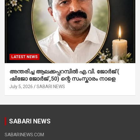
LATEST NEWS
അന്തരിച്ച ആ​ല​ക്ക​പ്പ​റമ്പിൽ​ എ.​വി. ജോ​ർ​ജ് (
ഷിജോ ജോർജ് ,50) ന്റെ സംസ്കാരം നാളെ
July 5, 2026
SABARI NEWS
SABARI NEWS
SABARINEWS.COM