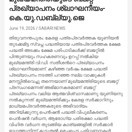
പ്രഖ്യാപനം ശ്ലാഘനീയം-
കെ.യു.ഡബ്ല്യു.ജെ
June 19, 2026
SABARI NEWS
തിരുവനന്തപുരം: കേരള പത്രപ്രവർത്തക യൂണിയൻ
തുടക്കമിട്ട സ്വപ്ന പദ്ധതിയായ പത്രപ്രവർത്തക ക്ഷേമ
പദ്ധതി അടക്കം ക്ഷേമ പരിപാടികൾക്ക്​ ബജറ്റിൽ
പിന്തുണയും സഹകരണവും ഉറപ്പ്​ നൽകിയ
മുഖ്യമന്ത്രി വി.ഡി. സതീശന്‍റെ പ്രഖ്യാപനം
ശ്ലാഘനീയമാണ്​. കഴിഞ്ഞ വർഷം ക്ഷേമ പദ്ധതി
പ്രഖ്യാപനം നടത്തി പറഞ്ഞ നല്ല വാക്കുകൾ
മനസ്സിൽവെച്ചു തന്നെയാണ്​ മുഖ്യമന്ത്രിയുടെ ബജറ്റ്​
പ്രസംഗമെന്നത്​ അഭിമാനകരമാണ്​. ബജറ്റ്​
പ്രഖ്യാപനം വലിയ ആത്മവിശ്വാസമാണു യൂണിയനു
നൽകുന്നത്​. മുഖ്യമന്ത്രിക്കും കേരള സർക്കാറിനും
മാധ്യമപ്രവർത്തകരുടെ അഭിവാദ്യം
അറിയിക്കുന്നു.പെൻഷൻ പദ്ധതി വിപുലീകരണം,
പെൻഷൻ വർധന, ആരോഗ്യ പരിരക്ഷാ പദ്ധതി
വിഹിത വർധന തുടങ്ങിയ കാര്യങ്ങളിൽ സർക്കാർ
ഭാഗത്തുനിന്ന്​ കൂടുതൽ മെച്ചപ്പെട്ട പരിഗണനകൾ