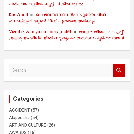
പരീക്ഷാഹാളിൽ; കുട്ടി ചികിത്സയിൽ
KrisWoolf
on
ബിശ്വനാഥ് സിൻഹ പുതിയ ചീഫ്
സെക്രട്ടറി: ജൂൺ 30ന് ചുമതലയേൽക്കും
Vivod iz zapoya na domy_ouMt
on
തദ്ദേശ തിരഞ്ഞെടുപ്പ്
;.കോട്ടയം ജില്ലയിൽ സൂക്ഷ്മപരിശോധന പൂർത്തിയായി
S
e
a
r
c
Categories
h
ACCIDENT
(57)
Alappuzha
(54)
ART AND CULTURE
(26)
AWARDS
(15)