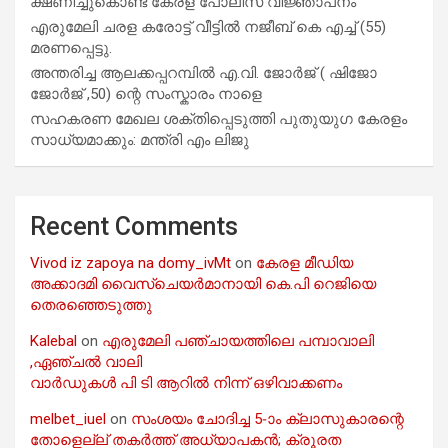
ക്ഷണിച്ചുകൊണ്ട് കേരള പോലീസ് വിജ്ഞാപനം
എരുമേലി ചരള കരോട്ട് വീട്ടിൽ നജീബ് കെ എച്ച് (55)
മരണപ്പെട്ടു.
അന്തരിച്ച ആ​ല​ക്ക​പ്പ​റമ്പിൽ​ എ.​വി. ജോ​ർ​ജ് ( ഷിജോ
ജോർജ് ,50) ന്റെ സംസ്കാരം നാളെ
സഹകരണ മേഖല ശക്തിപ്പെടുത്തി പുതുയുഗ കേരളം
സാധ്യമാക്കും: മന്ത്രി എം ലിജു
Recent Comments
Vivod iz zapoya na domy_ivMt
on
കേരള മീഡിയ
അക്കാദമി വൈസ്ചെയർമാനായി കെ.പി റെജിയെ
തെരഞ്ഞെടുത്തു
Kalebal
on
എരുമേലി പഞ്ചായത്തിലെ പമ്പാവാലി
,ഏഞ്ചൽ വാലി
വാർഡുകൾ പി ടി ആറിൽ നിന്ന് ഒഴിവാക്കണം
melbet_iuel
on
സംശയം ചോദിച്ച 5-ാം ക്ലാസുകാരന്റെ
തോളെല്ല് തകർത്ത് അധ്യാപകൻ; ക്രൂരത