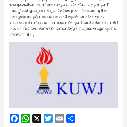
കേരളത്തിലെ മാധ്യമസമൂഹം പ്രതീക്ഷിക്കുന്നുണ്ട്​.
ബജറ്റ്​ ചർച്ചക്കുള്ള മറുപടിയിൽ ഈ വിഷയങ്ങളിൽ
അനുഭാവപൂർണമായ നടപടി മുഖ്യമന്ത്രിയുടെ
ഭാഗത്തുനിന്ന്​ ഉണ്ടാവണമെന്ന്​ യൂണിയൻ പ്രസിഡന്‍റ്​
കെ.പി. റജിയും ജനറൽ സെക്രട്ടറി സുരേഷ്​ എടപ്പാളും
അഭ്യർഥിച്ചു
F
W
X
T
E
S