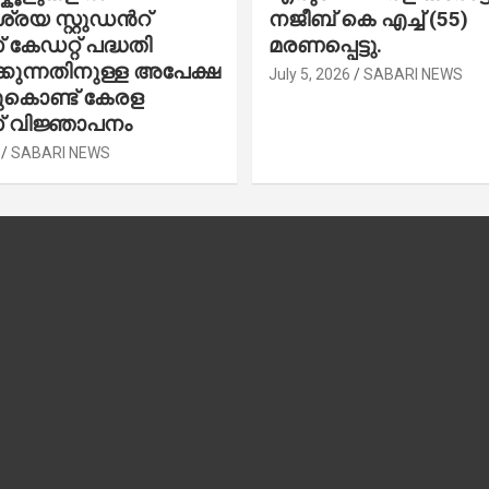
രയ സ്റ്റുഡന്‍റ്
നജീബ് കെ എച്ച് (55)
കേഡറ്റ് പദ്ധതി
മരണപ്പെട്ടു.
കുന്നതിനുള്ള അപേക്ഷ
July 5, 2026
SABARI NEWS
ചുകൊണ്ട് കേരള
 വിജ്ഞാപനം
SABARI NEWS