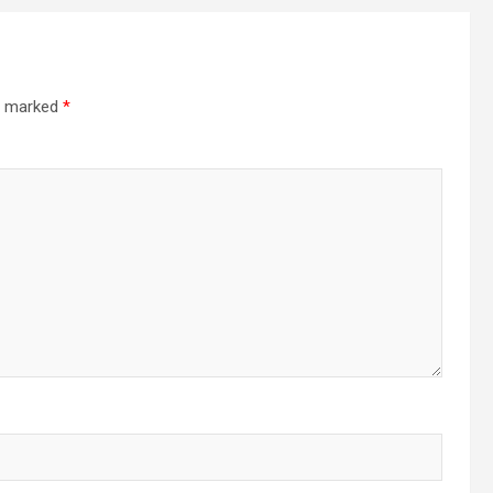
re marked
*