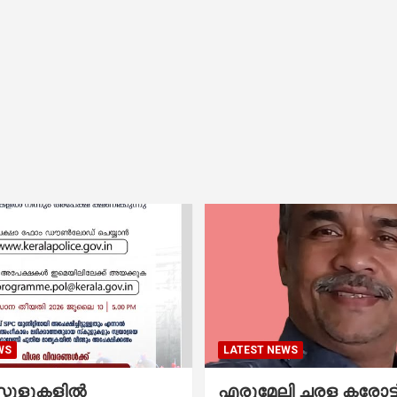
WS
LATEST NEWS
കൂളുകളില്‍
എരുമേലി ചരള കരോട്ട് 