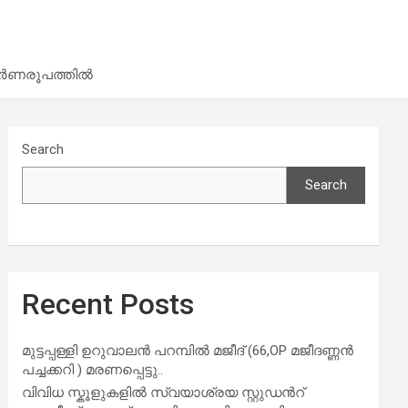
-പൂർണരൂപത്തിൽ
Search
Search
Recent Posts
മുട്ടപ്പള്ളി ഉറുവാലൻ പറമ്പിൽ മജീദ് (66,OP മജീദണ്ണൻ
പച്ചക്കറി ) മരണപ്പെട്ടു..
വിവിധ സ്കൂളുകളില്‍ സ്വയാശ്രയ സ്റ്റുഡന്‍റ്