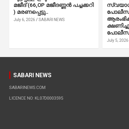
മജീദ് (66,OP മജീദണ്ണൻ പച്ചക്കറി
സ്വയാശ്
) മരണപ്പെട്ടു..
പോലീസ് 
ആരംഭിക്
July 6, 2026
SABARI NEWS
ക്ഷണിച്
പോലീസ്
July 5, 2026
SABARI NEWS
SABARINEWS.COM
LICENCE NO: KL07D0003595