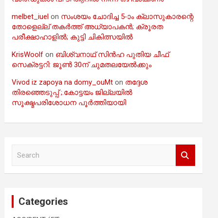
melbet_iuel
on
സംശയം ചോദിച്ച 5-ാം ക്ലാസുകാരന്റെ
തോളെല്ല് തകർത്ത് അധ്യാപകൻ; ക്രൂരത
പരീക്ഷാഹാളിൽ; കുട്ടി ചികിത്സയിൽ
KrisWoolf
on
ബിശ്വനാഥ് സിൻഹ പുതിയ ചീഫ്
സെക്രട്ടറി: ജൂൺ 30ന് ചുമതലയേൽക്കും
Vivod iz zapoya na domy_ouMt
on
തദ്ദേശ
തിരഞ്ഞെടുപ്പ് ;.കോട്ടയം ജില്ലയിൽ
സൂക്ഷ്മപരിശോധന പൂർത്തിയായി
S
e
a
r
c
Categories
h