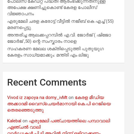
പോലീസ് കേഡറ്റ് പദ്ധതി ആരംഭിക്കുന്നതിനുള്ള
അപേക്ഷ ക്ഷണിച്ചുകൊണ്ട് കേരള പോലീസ്
വിജ്ഞാപനം
എരുമേലി ചരള കരോട്ട് വീട്ടിൽ നജീബ് കെ എച്ച് (55)
മരണപ്പെട്ടു.
അന്തരിച്ച ആ​ല​ക്ക​പ്പ​റമ്പിൽ​ എ.​വി. ജോ​ർ​ജ് ( ഷിജോ
ജോർജ് ,50) ന്റെ സംസ്കാരം നാളെ
സഹകരണ മേഖല ശക്തിപ്പെടുത്തി പുതുയുഗ
കേരളം സാധ്യമാക്കും: മന്ത്രി എം ലിജു
Recent Comments
Vivod iz zapoya na domy_ivMt
on
കേരള മീഡിയ
അക്കാദമി വൈസ്ചെയർമാനായി കെ.പി റെജിയെ
തെരഞ്ഞെടുത്തു
Kalebal
on
എരുമേലി പഞ്ചായത്തിലെ പമ്പാവാലി
,ഏഞ്ചൽ വാലി
വാർഡുകൾ പി ടി ആറിൽ നിന്ന് ഒഴിവാക്കണം