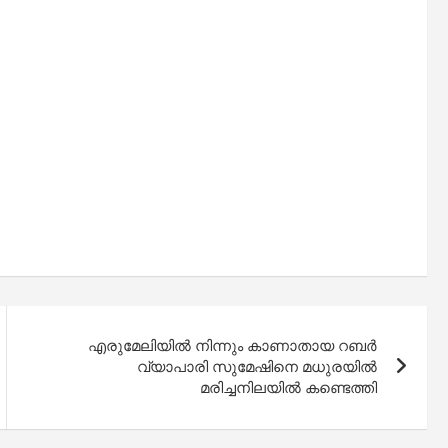
എരുമേലിയിൽ നിന്നും കാണാതായ റബർ
വ്യാപാരി സുമേഷിനെ മധുരയിൽ
മരിച്ചനിലയിൽ കണ്ടെത്തി