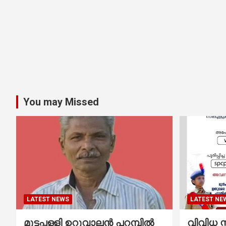
You may Missed
LATEST NEWS
LATEST NE
മുട്ടപ്പള്ളി ഉറുവാലൻ പറമ്പിൽ
വിവിധ സ്