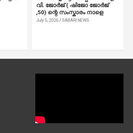
വി. ജോ​ർ​ജ് ( ഷിജോ ജോർജ്
,50) ന്റെ സംസ്കാരം നാളെ
July 5, 2026
SABARI NEWS