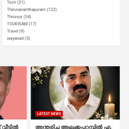
Tech
(21)
Thiruvananthapuram
(122)
Thrissur
(54)
TOURISAM
(17)
Travel
(9)
wayanad
(5)
LATEST NEWS
വീട്ടിൽ
അന്തരിച്ച ആ​ല​ക്ക​പ്പ​റമ്പിൽ​ എ.​